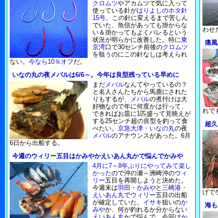
クロムツ
やアカムツで気に入って
使っている針が
はりよしのホタ針
15号
。この針に変えるまで苦しん
でいた、魚信があっても掛からな
わせ
い＆掛かってもよくバレるという
状況が明らかに改善した。特に
東
痛風
京湾
口で30センチ前後の
クロムツ
を狙うのにこの針なしは考えられ
ない。
今なら10％オフ
だ。
いなの丸の夜メバルは6/6～。今年は良型残っている早めに
まだ
メバル
なんてやっているの？
と名人さんたちから馬鹿にされた
りもするが、
メバル
の煮付けは大
好物なので年に何度かは行って、
れで
できればお皿に1匹盛って見映えが
する25センチ超の良型を釣って食
超久
べたい。
京急大津・いなの丸
の夜
メバル
のアナウンスがあった。6月
6日から出船する。
今週のウィリー五目はかみやかえいあん丸かで悩んでかみや
4月に7～8年ぶりにやってみて楽し
かった
ので沖の瀬～洲崎沖の
ウィ
リー
五目を再開しようと決めた。
今週末は
羽田・かみや
と
三崎港・
げで
えいあん丸
で
ウィリー
五目の出船
が確定していた。
イサキ
狙いの
か
海も
みや
か、何が釣れるか分からない
えいあん丸
かで悩んで、今回は
か