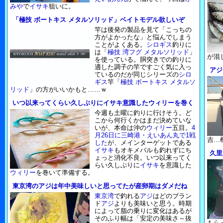
みや
で
イサキ
狙いに。
「極技 ボートキス メタルソリッド」ベイトモデル欲しいぞ
竿は後発の製品を見て「こっちの
方がよかったな」と悩んでしまう
ことがよくある。
シロギス
釣りに
は「
極技 湾フグ メタルソリッド
」
が混
を使っている。胴突きでの釣りに
適した調子の竿ですごく気に入っ
アジ
ているのだが同じシリーズの
シロ
ギス
竿「
極技 ボートキス メタルソ
リッド
」の方がいいかもと……ｗ
いつ以来ってくらい久しぶりにイサキ意識したウィリーを巻く
今週も土曜に釣りに行けそう。ど
こから何行くかはまだ決めていな
いが、本命は沖の
ウィリー
五目。
4
月26日に三崎港・えいあん丸で1戦
吉…
した
が、メインターゲットである
イサキ
もオキメバルも釣れずにち
久里
ょっと消化不良。いつ以来ってく
らい久しぶりに
イサキ
を意識した
ウィリー
を巻いて準備する。
東京湾のアジは年中美味しいと思ってたが産卵期はダメだね
東京湾
で釣れる
アジ
はどのブラン
ド
アジ
よりも美味いと思う。時期
によって脂の乗りに変化はあるが
そのふり幅は「安定の美味さ～抜
もら