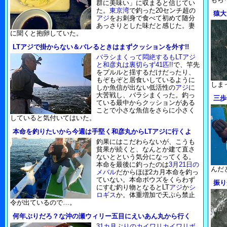
群に美味い」に収まると信じてい
た。
東京湾
で釣った20センチ超の
猿大
アジ
をお刺身で食べて初めて随分
あっさりとした味だと感じた。妻
に聞くと抱卵していた。
LTアジで掛からない＆バレるときはまずクッションを外す!!
バラシまくって悶絶するもLTアジ
と和彦丸は裏切らず41匹!!
で、竿先
をプルルと揺するだけだったり、
もぞもぞと居食いしているように
しま
しか魚信が出ない低活性の
アジ
に
大苦戦し、バラシまくった。釣っ
三歩
ている最中からクッションがある
ことで小さな魚信をさらに小さく
していると気付いてはいた。
本命を釣りたいから今週は手堅く和彦丸からLTアジに行くよ
釣果にはこだわらないが、こうも
貧果が続くと、なんとか建て直さ
ないとという気分になってくる。
本命を最後に釣ったのは
3月21日の
んだ
メバル
だからほぼ2カ月本命を釣っ
ていない。本命ボウズをくらわず
振り
にすむ釣り物となるとLT
アジ
か
シ
ロギス
か。体重増加で天ぷら禁止
令が出ているので…。
何年ぶりだろ？な沖の瀬ウィリー五目にえいあん丸から行く
31カ月ぶりのカイワリカイワリボ