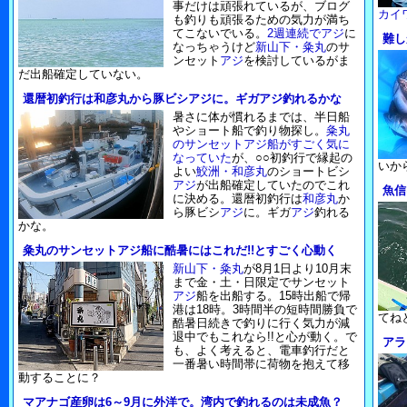
事だけは頑張れているが、ブログ
カイ
も釣りも頑張るための気力が満ち
てこないでいる。
2週連続でアジ
に
難し
なっちゃうけど
新山下・粂丸
のサ
ンセット
アジ
を検討しているがま
だ出船確定していない。
還暦初釣行は和彦丸から豚ビシアジに。ギガアジ釣れるかな
暑さに体が慣れるまでは、半日船
やショート船で釣り物探し。
粂丸
のサンセットアジ船がすごく気に
なっていた
が、○○初釣行で縁起の
いか
よい
鮫洲・和彦丸
のショートビシ
アジ
が出船確定していたのでこれ
魚信
に決める。還暦初釣行は
和彦丸
か
ら豚ビシ
アジ
に。ギガ
アジ
釣れる
かな。
粂丸のサンセットアジ船に酷暑にはこれだ!!とすごく心動く
新山下・粂丸
が8月1日より10月末
まで金・土・日限定でサンセット
アジ
船を出船する。15時出船で帰
港は18時。3時間半の短時間勝負で
てね
酷暑日続きで釣りに行く気力が減
退中でもこれなら!!と心が動く。で
アラ
も、よく考えると、電車釣行だと
一番暑い時間帯に荷物を抱えて移
動することに？
マアナゴ産卵は6～9月に外洋で。湾内で釣れるのは未成魚？