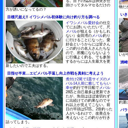
る。目下の悩みは胴突き仕
掛けってタルマセるだけの
物だ
方が誘いになってるの？
いき
目標尺超え!! イワシメバル初体験に向け釣り方を調べる
イワシメバル愛好会
の仕立
てにお誘いいただいて、尺
メバル
が狙える（かもしれ
ない）金田湾の
メバル
釣り
に行けることになった。愛
好会というからには皆さん
この釣りの名人さんたちな
ので、邪魔にならないよう
いが
に行儀よく釣る。でも参加
するからには人生最大を更
洲崎
新したいので工夫はする。
目指せ半束…エビメバル手返し向上作戦を真剣に考えよう
煮付け2尾で1皿サイズのメ
バル14人前に癒してもらい
幸せ
釣行で半日船で
メバル
28匹と自己最多は更新でき
たが、魚信はほぼ途切れず
に出続けての釣果なのでそ
釣運
れ以上が見えてこない。前
日の竿頭は57匹。2倍釣った
バラ
人がいるわけで、改善点を
考えないとこの釣りが行き
詰ってしまう。