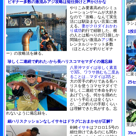
ビギナー多数の激混みアジ攻略は短仕掛けと声かけかな
やりこみ要素高めのシミュ
レーションゲームが大好き
なので「攻略」なんて実生
活には馴染まない言葉に燃
ラシ
える。
妻がクロダイおかわ
り成功
釣行で経験した、横
1投
の人とは船べりの穴1個しか
間隔がない激混み
アジ
船＋
レンタルジャケット多数
（ほとんどが釣りビギナ
ー）の攻略法を練る。
珍しく二連続で釣れた♪から長ハリスコマセマダイの備忘録
八景沖マダイは珍しく素直
で3匹
、
ワラサ挑むも二度あ
に楽
ることは…マダイは2匹
と、
大の苦手の釣りである長ハ
25
リスを使うコマセマダイで
珍しく二連続で本命を釣り
あげている。何かを掴めた
という手応えは全くない
が、この釣りの手順くらい
は理解できた気がする。忘
れないように備忘録を。
細ハリスクッションなしイサキはドラグにおまかせが正解?
里浜
剣崎
イサキ
はフロロ1.5号の
細仕掛けであるのにも関わ
35