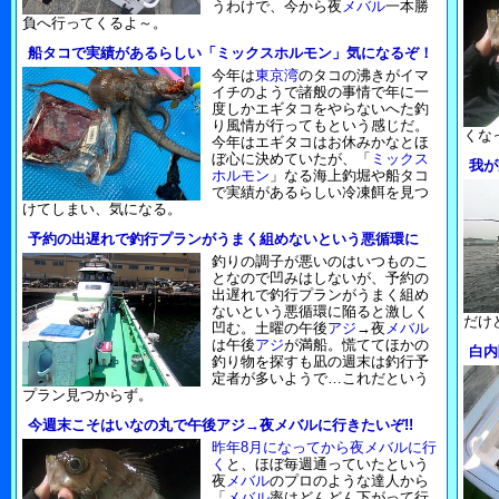
うわけで、今から夜
メバル
一本勝
負へ行ってくるよ～。
船タコで実績があるらしい「ミックスホルモン」気になるぞ！
今年は
東京湾
のタコの沸きがイマ
イチのようで諸般の事情で年に一
度しかエギタコをやらないへた釣
り風情が行ってもという感じだ。
くな
今年はエギタコはお休みかなとほ
ぼ心に決めていたが、「
ミックス
我が
ホルモン
」なる海上釣堀や船タコ
で実績があるらしい冷凍餌を見つ
けてしまい、気になる。
予約の出遅れで釣行プランがうまく組めないという悪循環に
釣りの調子が悪いのはいつものこ
となので凹みはしないが、予約の
出遅れで釣行プランがうまく組め
ないという悪循環に陥ると激しく
だけ
凹む。土曜の午後
アジ
→夜
メバル
は午後
アジ
が満船。慌ててほかの
白内
釣り物を探すも凪の週末は釣行予
定者が多いようで…これだという
プラン見つからず。
今週末こそはいなの丸で午後アジ→夜メバルに行きたいぞ!!
昨年8月になってから夜メバルに行
く
と、ほぼ毎週通っていたという
夜
メバル
のプロのような達人から
「
メバル
率はどんどん下がって行