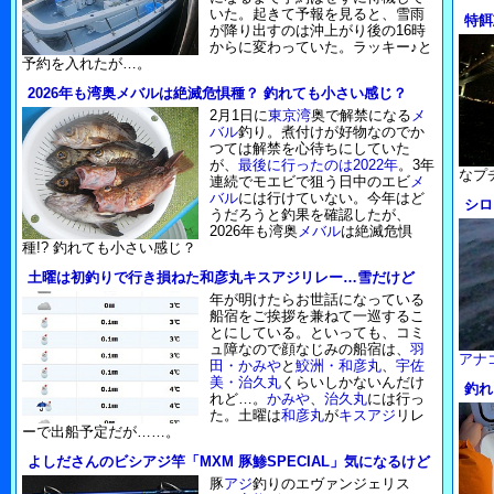
いた。起きて予報を見ると、雪雨
特餌
が降り出すのは沖上がり後の16時
からに変わっていた。ラッキー♪と
予約を入れたが…。
2026年も湾奥メバルは絶滅危惧種？ 釣れても小さい感じ？
2月1日に
東京湾
奥で解禁になる
メ
バル
釣り。煮付けが好物なのでか
つては解禁を心待ちにしていた
が、
最後に行ったのは2022年
。3年
なプ
連続でモエビで狙う日中のエビ
メ
バル
には行けていない。今年はど
シロ
うだろうと釣果を確認したが、
2026年も湾奥
メバル
は絶滅危惧
種!? 釣れても小さい感じ？
土曜は初釣りで行き損ねた和彦丸キスアジリレー…雪だけど
年が明けたらお世話になっている
船宿をご挨拶を兼ねて一巡するこ
とにしている。といっても、コミ
ュ障なので顔なじみの船宿は、
羽
アナ
田・かみや
と
鮫洲・和彦丸
、
宇佐
美・治久丸
くらいしかないんだけ
釣れ
れど…。
かみや
、
治久丸
には行っ
た。土曜は
和彦丸
が
キス
アジ
リレ
ーで出船予定だが……。
よしださんのビシアジ竿「MXM 豚鯵SPECIAL」気になるけど
豚
アジ
釣りのエヴァンジェリス