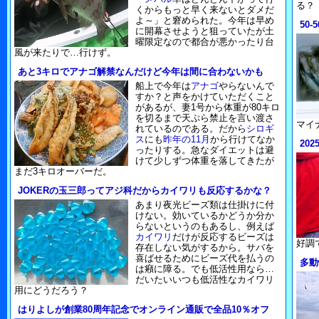
る？
くからもっと早く来ないとダメだ
よ～」と窘められた。今年は早め
50
に開幕させようと狙っていたが土
曜限定なので都合が悪かったり台
風が来たりで…行けず。
あと3キロでアナゴ解禁なんだけど今年は間に合わないかも
船上で今年は
アナゴ
やらないんで
すか？と声をかけていただくこと
があるが、妻1号から体重が80キロ
を切るまで天ぷら禁止を言い渡さ
マイ
れているのである。だから
シロギ
ス
にも
昨年の11月
から行けてなか
20
ったりする。急なダイエットは避
けて少しずつ体重を落してきたが
まだ3キロオーバーだ。
JOKERの玉三郎ってアジ科だからカイワリも反応するかな？
あまり夜光ビーズ類は仕掛けに付
けない。効いているかどうか分か
らないというのもあるし、例えば
カイワリ
だけが反応するビーズは
好調
存在しない気がするから。サバを
喜ばせるためにビーズ代を払うの
多動
は癪に障る。でも低活性用なら…
だいたいいつも低活性なカイワリ
用にどうだろう？
はりよしが創業80周年記念でオンライン通販で全品10％オフ