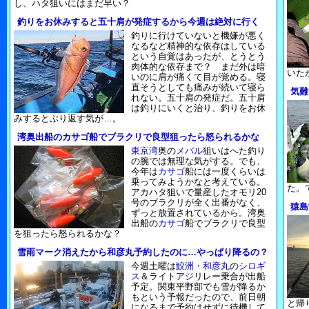
し、ハタ狙いにはまだ早い？
釣りをお休みすると五十肩が発症するから今週は絶対に行く
釣りに行けていないと機嫌が悪く
なるなど精神的な依存はしている
という自覚はあったが、とうとう
肉体的な依存まで？ まだ外は暗
いた
いのに肩が痛くて目が覚める。寝
直そうとしても痛みが続いて寝ら
気難
れない。五十肩の発症だ。五十肩
は釣りにいくと治り、釣りをお休
みするとぶり返す気が…。
湾奥出船のカサゴ船でブラクリで良型狙ったら怒られるかな
東京湾
奥の
メバル
狙いはへた釣り
の腕では無理な気がする。でも、
今年は
カサゴ
船には一度くらいは
乗ってみようかなと考えている。
た。
アカハタ狙いで量産したオモリ20
号のブラクリが全く出番がなく、
猿島
ずっと放置されているから。湾奥
出船の
カサゴ
船でブラクリで良型
を狙ったら怒られるかな？
雪雨マーク消えたから和彦丸予約したのに…やっぱり降るの？
今週土曜は
鮫洲・和彦丸
の
シロギ
ス
＆ライト
アジ
リレー乗合が出船
予定。関東平野部でも雪が降るか
もという予報だったので、前日朝
と帰
になるまで予約はせずに待機して