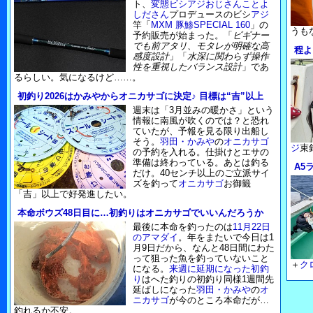
ト、
変態ビシアジおじさんことよ
しださん
プロデュースのビシ
アジ
竿「
MXM 豚鯵SPECIAL 160
」の
うも
予約販売が始まった。「
ビギナー
でも前アタリ、モタレが明確な高
程よ
感度設計
」「
水深に関わらず操作
性を重視したバランス設計
」であ
るらしい。気になるけど……。
初釣り2026はかみやからオニカサゴに決定♪ 目標は“吉”以上
週末は「3月並みの暖かさ」という
情報に南風が吹くのでは？と恐れ
ていたが、予報を見る限り出船し
そう。
羽田・かみや
の
オニカサゴ
ジ
束
の予約を入れる。仕掛けとエサの
準備は終わっている。あとは釣る
A5
だけ。40センチ以上のご立派サイ
ズを釣って
オニカサゴ
お御籤
「吉」以上で好発進したい。
本命ボウズ48日目に…初釣りはオニカサゴでいいんだろうか
最後に本命を釣ったのは
11月22日
のアマダイ
。年をまたいで今日は1
月9日だから、なんと48日間にわた
って狙った魚を釣っていないこと
＋
ク
になる。
来週に延期になった初釣
り
はへた釣りの初釣り同様1週間先
延ばしになった
羽田・かみや
の
オ
ニカサゴ
が今のところ本命だが…
釣れるか不安。