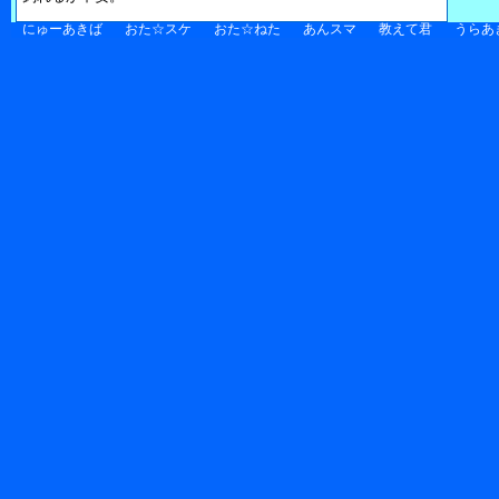
にゅーあきば
おた☆スケ
おた☆ねた
あんスマ
教えて君
うらあ