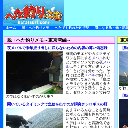
ホーム
脱・へた釣りメモ
へたでも釣れた釣行記
気になる魚・物・話
脱・へた釣りメモ～東京湾編～
東
夜メバルで来年振り出しに戻らないための内容の薄い備忘録
【動
昼間のモエビやカタクチイ
ワシを餌にする
メバル
釣り
とアオイソメで釣る夜
メバ
ル
は全く釣り方が違うとい
うことだけは分かった。そ
れではと夜
メバル
の釣り方
を検索してみたら、「底に
オモリがときどき着くタナ
でフワフワと誘う」とあっ
がね
た。ゼロテンションで待つ
【動
のではなく動かすのが大事？
聞いているタイミングで魚信を出すのが胴突きシロギスの肝
あまりいろんなことを同時
に考えると頭も体もついて
いかないので、「この釣り
の肝はコレ」と言語化でき
た1つのことに集中して釣り