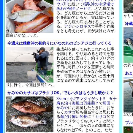
ウズ!!!
に続いて
稲取沖の中深場で
あわや完全ノーピク
…どん底であ
る。どん底だから上がるだけと自
かり
分を慰めているが、実は知ってい
る。どん底の底は抜けることがあ
冷蔵
る。
アジ
か
シロギス
で手堅く釣果
をとも考えたが、底が抜けた方が
面白いかな…っと。
今週末は猿島沖の初釣りにいなの丸のビシアジに行ってくる
生成AIを使ってあれこれ作る仕事
を請ける。やり始めると時間を忘
れるほどに面白く、釣りブログの
更新をお休みしてしまっている。
の釣
平日に毎日ブログを更新する時間
を確保するのはなかなか難しい
あま
が、毎週釣りに行かないと五十肩
になるので週末はなんとしても釣
りに行く。今週は猿島沖へ。
かみやのカサゴはブラクリOK。でもハタはもう少し暖かく？
35cm＋小2アマダイゲット!! 五十
肩も治り海風は万能薬？
で
羽田・
かみや
にお邪魔したときに、おそ
らく
カサゴ
船も担当すると思われ
40
る
顏だけ怖い船長
に「
カサゴ
船で
ブラクリやってもいい？」と聞い
プル
たところ、「ほかの人の邪魔にな
らなければOK」とのこと。ただ