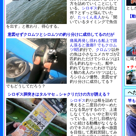
方を詰めていくことにして
いる。
シロギス
釣りの肝は
とし
何？とずっと悩んでいた
【動
が、
たっくん名人
から「聞
いているタイミングで魚信
を出す」と教わり、得心する。
意図せずクロムツとシロムツの釣り分けに成功してるのだが
痛風再発し揺れる船上で踏
ん張ると激痛!! でもクロム
ツ8匹
釣行で、
クロムツ
以外
の魚は小さなユメカサゴが2
匹釣れただけでシロムツは1
に喝
匹も釣れなかった。船中、
▼チ
釣れてなかったわけではな
く舳の名人のバケツはむし
ろシロムツ優勢。意図せず
釣り分けに成功してる？
でもどうしてだろう？
へ
シロギス胴突きはタルマセ→シャクリだけの方が誘える？
シロギス
釣りは根を詰めて
竿も
考えると二度目のや～めた
になる気がするので、上達
しなくてもいいやと割り切
っている。ただし目標がな
いと続ける動機がなくなる
のでキスの天ぷら食べ放題
を目指して悪戦苦闘してみ