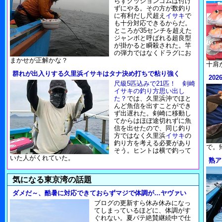
らずクッションゴムは付け
ずにやる。その方が数釣り
に有利だし尺超え
イサキ
で
も十分対応できるからだ。
ところが35センチを超えた
ジャンボと呼ばれる超良型
が掛かると瞬殺された。竿
の弾力ではなくドラグにお
まかせが正解かな？
十肩
群れが出入りする久里浜イサキはタナ決め打ちで粘り強く
20
尺級5匹込みで21匹！ 剣崎
イサキの釣り方思い出し
た？
では、久里浜沖でほと
んど魚信を出すことができ
ず出遅れた。剣崎に移動し
てからはほぼ途切れずに魚
信を出せたので、同じ釣り
方ではなく久里浜
イサキ
の
釣り方を考える必要があり
で。
そう。ヒントは横で釣って
いた人がくれていた。
熟ア
気になる東京湾の話題
ダメだ～、酷暑に対応できておらずマジで体調が…ヤヴァい
ブログの更新すら休み休みになっ
てしまっているほどに、体調がす
ぐれない。夏バテ絶賛継続中で仕