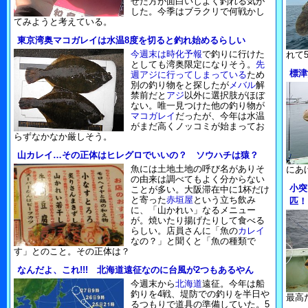
せた方が面白いしよく釣れる気が
した。今季はブラクリで何戦かし
てみようと考えている。
東京湾奥マコガレイは水温8度を切ると釣れ始めるらしい
今週末は時化予報
で釣りに行けた
れて
としても湾奥限定になりそう。
先
標津
週アジに行ってしまっている
ため
別の釣り物をと探したが
メバル
解
禁前だと
アジ
以外に選択肢がほぼ
ない。唯一見つけた他の釣り物が
マコガレイ
だったが、今年は水温
がまだ高くノッコミが始まってお
らずなかなか厳しそう。
山カレイ…その正体はヒレグロでいいの？ ソウハチは猿？
魚には土地土地の呼び名がありそ
にあ
の由来は調べてもよく分からない
小突
ことが多い。大阪滞在中に1杯だけ
と寄った
赤垣屋
という立ち飲み
匹！
に、「山かれい」なるメニュー
が。焼いたり揚げたりして食べる
らしい。店員さんに「魚の
カレイ
なの？」と聞くと「魚の種類で
す」とのこと。その正体は？
なんだよ、これ!!! 北海道遠征なのに台風が2つもあるやん
今週末から
北海道
遠征。今年は船
釣りを4戦、堤防での釣りを半日や
最高
るつもりで道具の準備していた。5