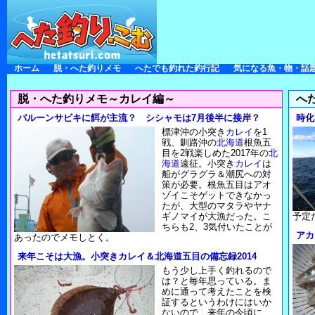
ホーム
脱・へた釣りメモ
へたでも釣れた釣行記
気になる魚・物・話
脱・へた釣りメモ～カレイ編～
へ
バルーンサビキに餌が主流？ シシャモは7月後半に接岸？
時化
標津沖の小突き
カレイ
を1
戦、釧路沖の
北海道
根魚五
目を2戦楽しめた2017年の
北
海道
遠征。小突き
カレイ
は
船がグラグラ＆潮尻への対
策が必要。根魚五目はアオ
ゾイこそゲットできなかっ
たが、大型のマタラやヤナ
ギノマイが大漁だった。こ
予定
ちらも2、3気付いたことが
アカ
あったのでメモしとく。
来年こそは大漁。小突きカレイ＆北海道五目の備忘録2014
もう少し上手く釣れるので
は？と毎年思っている。ま
めに通って考えたことを検
証するというわけにはいか
ないので、来年の今頃に