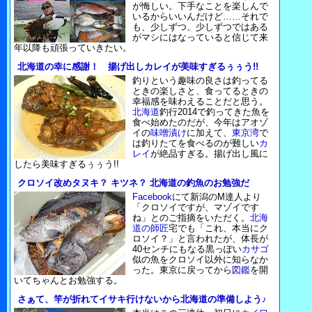
が悔しい。下手なことを楽しんで
いるからいいんだけど……それで
も、少しずつ、少しずつではある
がマシにはなっていると信じて来
年以降も頑張っていきたい。
北海道の幸に感謝！ 揚げ出しカレイが美味すぎるぅぅう!!
釣りという趣味の良さは釣ってる
ときの楽しさと、食ってるときの
幸福感を味わえることだと思う。
北海道
釣行2014で釣ってきた魚を
食べ始めたのだが、今年はアオゾ
イの
味噌漬け
に加えて、
東京湾
で
は釣りたてを食べるのが難しい
カ
レイ
が絶品すぎる。揚げ出し風に
したら美味すぎるぅぅう!!
クロソイ改めタヌキ？ キツネ？ 北海道の釣魚のお勉強だ
Facebook
にて新潟のM達人より
「クロソイですが、マゾイです
ね」とのご指摘をいただく。
北海
道の師匠
宅でも「これ、本当にク
ロソイ？」と言われたが、体長が
40センチにもなる黒っぽい
カサゴ
似の魚をクロソイ以外に知らなか
った。東京に戻ってから
図鑑
を開
いてちゃんとお勉強する。
さぁて、竿が折れてイサキ行けないから北海道の準備しよう♪