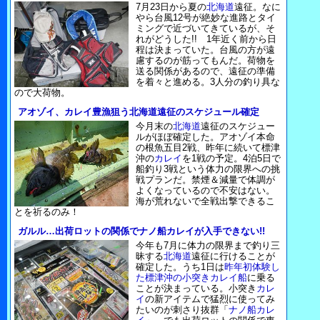
7月23日から夏の
北海道
遠征。なに
やら台風12号が絶妙な進路とタイ
ミングで近づいてきているが、そ
れがどうした!! 1年近く前から日
程は決まっていた。台風の方が遠
慮するのが筋ってもんだ。荷物を
送る関係があるので、遠征の準備
を着々と進める。3人分の釣り具な
ので大荷物。
アオゾイ、カレイ豊漁狙う北海道遠征のスケジュール確定
今月末の
北海道
遠征のスケジュー
ルがほぼ確定した。アオゾイ本命
の根魚五目2戦、昨年に続いて標津
沖の
カレイ
を1戦の予定。4泊5日で
船釣り3戦という体力の限界への挑
戦プランだ。禁煙＆減量で体調が
よくなっているので不安はない。
海が荒れないで全戦出撃できるこ
とを祈るのみ！
ガルル…出荷ロットの関係でナノ船カレイが入手できない!!
今年も7月に体力の限界まで釣り三
昧する
北海道
遠征に行けることが
確定した。うち1日は
昨年初体験し
た標津沖の小突きカレイ船
に乗る
ことが決まっている。小突き
カレ
イ
の新アイテムで猛烈に使ってみ
たいのが刺さり抜群「
ナノ船カレ