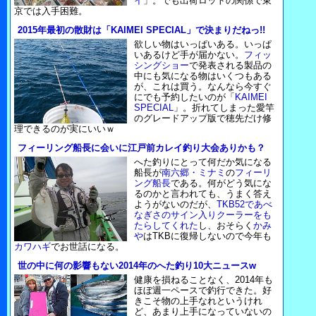
イ
」。でも出荷ロットの関係で東
京では入手困難。
2015年最初の散財は「KAIMEI SPECIAL」で決まりだねっ!!
欲しい物はいっぱいある。いっぱ
いあるけど手が届かない。
フィッ
シングショー
で発表される製品の
中にも気になる物はいくつもある
が、これは買う。なんなら今すぐ
にでも予約したいのが「
KAIMEI
SPECIAL
」。折れてしまった愛竿
のグレードアップ版で穂先だけ修
理できるのが実にいいｗ
フィーリング船長に会いに江戸前カレイ釣り大会ありかも？
へた釣りにとって何だか気になる
船長が
南六郷・ミナミ
の
フィーリ
ング船長
である。何がどう気にな
るのかと言われても、うまく答え
ようがないのだが、
TKB52であべ
なぎさのサイン入りクーラーをも
たらしてくれた
し、おそらく
かみ
や
はTKBに復帰しないので今年も
カワハギ
でお世話になる。
世の中に何の影響もない2014年のへた釣り10大ニュースw
健康を損ねることなく、2014年も
ほぼ週一ペースで釣行できた。好
きこそ物の上手なれというけれ
ど、あまり上手になっていないの