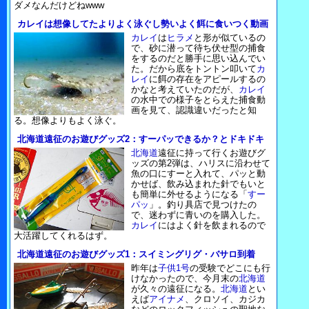
ダメなんだけどねwww
カレイは想像してたよりよく泳ぐし勢いよく餌に食いつく動画
カレイ
は
ヒラメ
と形が似ているの
で、砂に潜って待ち伏せ型の捕食
をするのだと勝手に思い込んでい
た。だから底をトントン叩いて
カ
レイ
に餌の存在をアピールするの
かなと考えていたのだが、
カレイ
の水中での様子をとらえた捕食動
画を見て、認識違いだったと知
る。想像よりもよく泳ぐ。
北海道遠征のお遊びグッズ2：すーパッできるか？とドキドキ
北海道
遠征に持って行くお遊びグ
ッズの第2弾は、ハリスに沿わせて
魚の口にすーと入れて、パッと動
かせば、飲み込まれた針でもいと
も簡単に外せるようになる「
すー
パッ
」。釣り具店で見つけたの
で、迷わずに青いのを購入した。
カレイ
にはよく針を飲まれるので
大活躍してくれるはず。
北海道遠征のお遊びグッズ1：スイミングリグ・バサロ到着
昨年は
子供1号
の受験でどこにも行
けなかったので、今月末の
北海道
が久々の遠征になる。
北海道
とい
えば
アイナメ
、クロソイ、カジカ