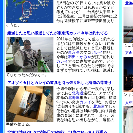
泊6日なので1日くらいは風や波で
北海
釣りができない日もあるかな？と
考えていたが……台風が太平洋上
に2個発生。11号は遠征の前半に12
号は遠征後半に滅茶苦茶影響あり
そうだ。
絶滅したと思い撤退してたが東京湾カレイ今年は釣れてる
2011年に何戦かして狙って釣れる
ほどには生体数が多くない（釣魚
てこ
としては絶滅した）と思い撤退し
たのが
東京湾
のマコ
ガレイ
釣り。
アキ
今年は
羽田・かみや
が江戸前釣り
カレイ
大会に参加するので、どう
して？と調べてみたら行徳沖では
まずまず釣れていた模様。絶滅し
てなかったんだねぇ～。
アオゾイ五目とカレイの道具を引っ張り出し北海道の荷造り
今週金曜日から年に一度のお楽し
みである
北海道
遠征だ。アオゾイ
ンキ
本命の
北海道
根魚五目を3戦、標津
沖での小突き
カレイ
を1戦、お遊び
人生
渓流釣りを1戦する。
北海道
でしか
使わない道具は1年の間に釣り具倉
庫の奥深くにまぎれてしまう。必
要な物を思い出しながら、遠征の
準備を整える。
北海道遠征2017は5泊6日で4釣行。51歳のおっさん頑張る