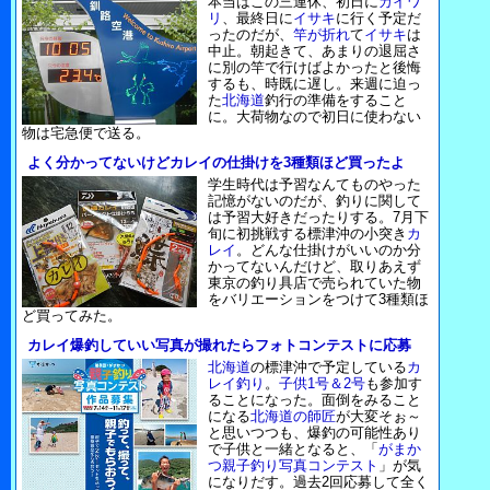
本当はこの三連休、初日に
カイワ
リ
、最終日に
イサキ
に行く予定だ
ったのだが、
竿が折れ
て
イサキ
は
中止。朝起きて、あまりの退屈さ
に別の竿で行けばよかったと後悔
するも、時既に遅し。来週に迫っ
た
北海道
釣行の準備をすること
に。大荷物なので初日に使わない
物は宅急便で送る。
よく分かってないけどカレイの仕掛けを3種類ほど買ったよ
学生時代は予習なんてものやった
記憶がないのだが、釣りに関して
は予習大好きだったりする。7月下
旬に初挑戦する標津沖の小突き
カ
レイ
。どんな仕掛けがいいのか分
かってないんだけど、取りあえず
東京の釣り具店で売られていた物
をバリエーションをつけて3種類ほ
ど買ってみた。
カレイ爆釣していい写真が撮れたらフォトコンテストに応募
北海道
の標津沖で予定している
カ
レイ釣り
。
子供1号＆2号
も参加す
ることになった。面倒をみること
になる
北海道の師匠
が大変そぉ～
と思いつつも、爆釣の可能性あり
で子供と一緒となると、「
がまか
つ親子釣り写真コンテスト
」が気
になりだす。過去2回応募して全く