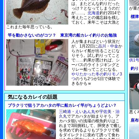
は、またどんな釣りだった
っけ？となってしまうのだ
が重
が……。
北海道
釣行2014で
標津
考えたことの備忘録を残し
ておく。来年こそは大漁と
これまた毎年思っている。
竿を動かさないのがコツ？ 東京湾の船カレイ釣りのお勉強
人が集まればという状況だ
が、1月22日に
品川・中金
か
らカレイ船が出ることにな
りそう。試し釣りってこと
で……釣果が悪ければ、シ
供1
ーバスのライトジギングと
釣り
リレー船ってことになる。
やりたかった冬の釣りモノ3
つ
のうち2つが1日で体験で
きるかもｗ
気になるカレイの話題
ブラクリで狙うアカハタの竿に船カレイ竿がちょうどよい？
三崎港・えいあん丸
や
宇佐美・治
悪く
久丸
でアカハタが始まりそう。ア
座布
カハタ狙いの浅場の根魚釣りはこ
れまで3回挑戦して、胴突きで癒し
を求めて釣るよりもブラクリで根
をダイレクトに攻めて誘って食わ