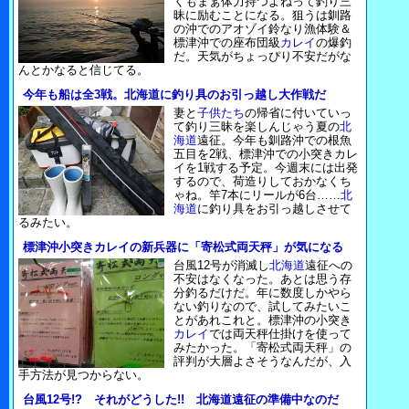
くもまぁ体力持つよねって釣り三
昧に励むことになる。狙うは釧路
の沖でのアオゾイ鈴なり漁体験＆
標津沖での座布団級
カレイ
の爆釣
だ。天気がちょっぴり不安だがな
んとかなると信じてる。
今年も船は全3戦。北海道に釣り具のお引っ越し大作戦だ
妻と
子供たち
の帰省に付いていっ
て釣り三昧を楽しんじゃう夏の
北
海道
遠征。今年も釧路沖での根魚
五目を2戦、標津沖での小突きカレ
イを1戦する予定。今週末には出発
するので、荷造りしておかなくち
ゃね。竿7本にリールが6台……
北
海道
に釣り具をお引っ越しさせて
るみたい。
標津沖小突きカレイの新兵器に「寄松式両天秤」が気になる
台風12号が消滅し
北海道
遠征への
不安はなくなった。あとは思う存
分釣るだけだ。年に数度しかやら
ない釣りなので、試してみたいこ
とがあれこれと。標津沖の小突き
カレイ
では両天秤仕掛けを使って
みたかった。「寄松式両天秤」の
評判が大層よさそうなんだが、入
手方法が見つからない。
台風12号!? それがどうした!! 北海道遠征の準備中なのだ