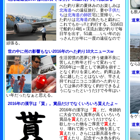
へた釣り家の夏休みのお楽しみは
北海道
への遠征旅行。妻や
子供た
も飲
ち
は
北海道の師匠
宅に里帰り。へ
た釣りは
北海道
の魚たちと戯れに
道東
これでもかっ!!と釣行する。5泊6日
で船釣り4戦＋渓流お遊び釣りで毎
日竿を出す。51歳……いい年のお
っさんだが年に一度の遠征なので
頑張る。
世の中に何の影響もない2016年のへた釣り10大ニュースw
生活習慣の悪夢に伴う健康不良に
苦しんだ昨年と打って変わって
なら
2016年は一度として体調を崩すこ
となく釣りを楽しめた。釣果はあ
道東
るに越したことはないが、竿さえ
持てればニコニコ派のへた釣りと
しては体の不安なく釣行できるよ
うになったというだけで今年はい
い年だったなぁと思える。
2016年の漢字は「貰」。賞品だけでなくいろいろ貰えたよ～
2016年の漢字は「
貰
」だ。奇跡的
に大会での入賞率が高くいろいろ
をゲ
賞品を
貰
えたというだけでなく、
欲しかった物をご厚意で
貰
えた
道東
り、壊れて困っていた物を直して
貰
えたり、さらには新兵器を作っ
て
貰
えたり、記念すべき魚を釣ら