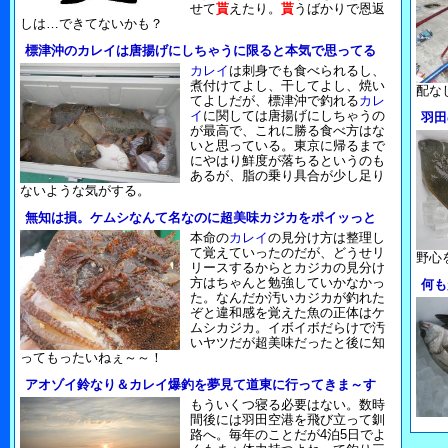
せて
貰
えたり。
貰
うばかりで恩返
しは…できてないかも？
標津沖のカレイは唐揚げにしちゃうに限ると本気で思ってる
カレイ
は刺身でも食べられるし、
煮付けてよし、干してよし、焼い
配な
てよしだが、標津沖で釣れる
カレ
イ
に関しては唐揚げにしちゃうの
羽田
が最高で、これに勝る食べ方はな
いと思っている。東京に帰るまで
にやはり鮮度が落ちるというのも
あるが、脂の乗り具合が少し足り
ないような気がする。
無知は損。ケムシなんて名なのに超美味カジカをポイッっと
本命の
カレイ
の見分け方は整理し
て覚えていったのだが、どうせリ
野心
リースするからとカジカの見分け
方はちゃんと勉強していかなかっ
何も
た。なんだか汚いカジカが釣れた
ぞと違和感を覚えた魚の正体はケ
ムシカジカ。イボイボだらけで汚
いヤツだが超美味だったと後に知
ってもったいねぇ～～！
アオゾイ鈴なり＆カレイ爆釣を夢見て道東に行ってきま～す
もういくつ寝る必要はない。数時
間後には羽田空港を飛び立って釧
路へ。毎年のことだが4泊5日でよ