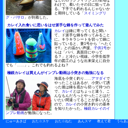
などのロックフィッシュの聖地な
わけで、着いたその日に狙ってみ
る。下手でも釣れるんじゃないか
と期待している「
スイミングリ
グ・バサロ
」が到着した。
カレイ入れ食いに思いをはせ派手な錘を作って遊んでみた
カレイ
は錘に寄ってくると聞い
て、ド派手な錘を作ってみること
に。キラキラシートを切って錘に
貼っていると、妻1号から「へたく
そ!!」との温かい声援。
子供1号
か
らは「パパ、真面目にやって
る？」と冷たい視線。小学生低学
年の図工のような出来栄えに自分
でも「……」。これでも釣れるよね？
極鋭カレイは買えんがインプレ動画は小突きの勉強になる
海底を小突く釣り……
アマダイ
で
やったことはあるが、小突いて誘
った後は錘を底から切って待つの
で、
カレイ
とはちょっと違う。こ
んなもんだろっとやったことはだ
いたい間違ってることが多い人な
ので、
カレイ
の小突き釣りの基本
を知りたかった。
極鋭カレイのイ
ンプレ動画
が勉強になった。
にゅーあきば
おた☆スケ
おた☆ねた
あんスマ
教えて君
うらあ