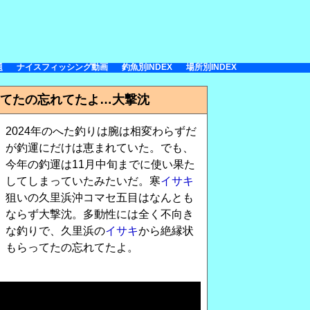
題
ナイスフィッシング動画
釣魚別INDEX
場所別INDEX
てたの忘れてたよ…大撃沈
2024年のへた釣りは腕は相変わらずだ
が釣運にだけは恵まれていた。でも、
今年の釣運は11月中旬までに使い果た
してしまっていたみたいだ。寒
イサキ
狙いの久里浜沖コマセ五目はなんとも
ならず大撃沈。多動性には全く不向き
な釣りで、久里浜の
イサキ
から絶縁状
もらってたの忘れてたよ。