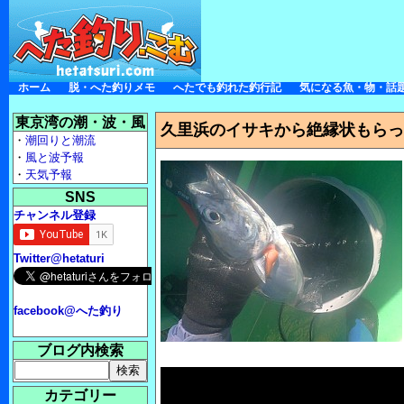
ホーム
脱・へた釣りメモ
へたでも釣れた釣行記
気になる魚・物・話
東京湾の潮・波・風
久里浜のイサキから絶縁状もらっ
・
潮回りと潮流
・
風と波予報
・
天気予報
SNS
チャンネル登録
Twitter@hetaturi
facebook@へた釣り
ブログ内検索
カテゴリー