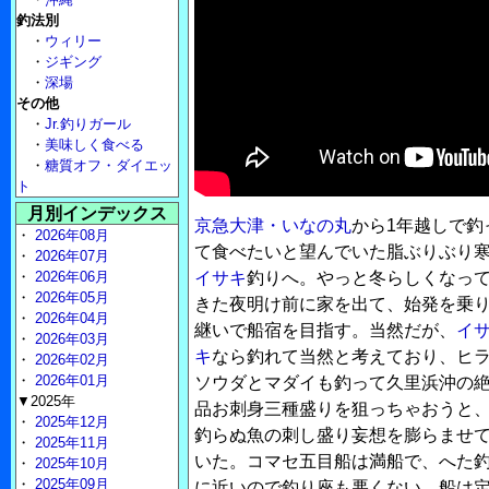
釣法別
・
ウィリー
・
ジギング
・
深場
その他
・
Jr.釣りガール
・
美味しく食べる
・
糖質オフ・ダイエッ
ト
月別インデックス
京急大津・いなの丸
から1年越しで釣
・
2026年08月
て食べたいと望んでいた脂ぶりぶり
・
2026年07月
・
2026年06月
イサキ
釣りへ。やっと冬らしくなっ
・
2026年05月
きた夜明け前に家を出て、始発を乗
・
2026年04月
継いで船宿を目指す。当然だが、
イ
・
2026年03月
キ
なら釣れて当然と考えており、ヒ
・
2026年02月
・
2026年01月
ソウダとマダイも釣って久里浜沖の
▼2025年
品お刺身三種盛りを狙っちゃおうと
・
2025年12月
釣らぬ魚の刺し盛り妄想を膨らませ
・
2025年11月
いた。コマセ五目船は満船で、へた
・
2025年10月
・
2025年09月
に近いので釣り座も悪くない。船は定