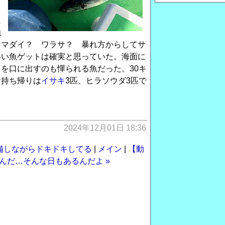
う
に
強
。マダイ？ ワラサ？ 暴れ方からしてサ
いい魚ゲットは確実と思っていた。海面に
を口に出すのも憚られる魚だった。30キ
お持ち帰りは
イサキ
3匹、ヒラソウダ3匹で
2024年12月01日 18:36
備しながらドキドキしてる
|
メイン
|
【動
んだ…そんな日もあるんだよ »