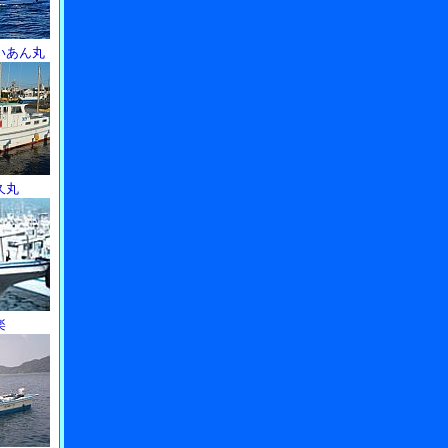
いあん丸
久丸
楽