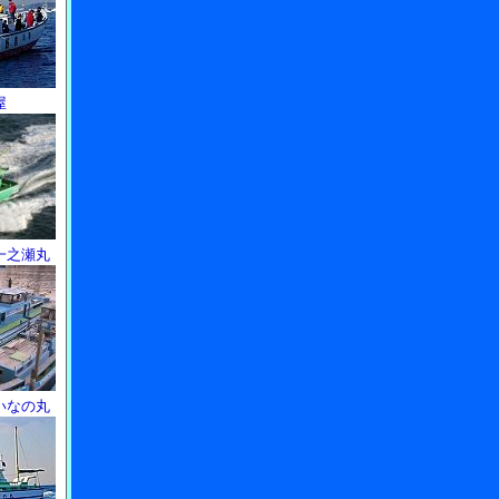
屋
一之瀬丸
いなの丸