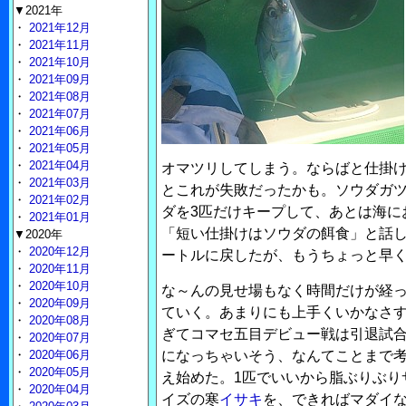
▼2021年
・
2021年12月
・
2021年11月
・
2021年10月
・
2021年09月
・
2021年08月
・
2021年07月
・
2021年06月
・
2021年05月
・
2021年04月
オマツリしてしまう。ならばと仕掛け
・
2021年03月
とこれが失敗だったかも。ソウダガ
・
2021年02月
ダを3匹だけキープして、あとは海に
・
2021年01月
「短い仕掛けはソウダの餌食」と話し
▼2020年
・
2020年12月
ートルに戻したが、もうちょっと早
・
2020年11月
・
2020年10月
な～んの見せ場もなく時間だけが経
・
2020年09月
ていく。あまりにも上手くいかなさ
・
2020年08月
ぎてコマセ五目デビュー戦は引退試
・
2020年07月
・
2020年06月
になっちゃいそう、なんてことまで
・
2020年05月
え始めた。1匹でいいから脂ぶりぶり
・
2020年04月
イズの寒
イサキ
を、できればマダイ