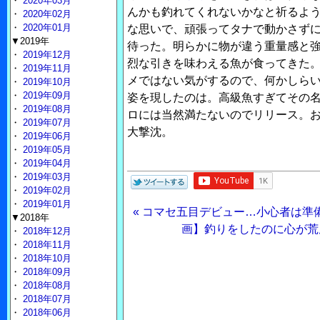
・
2020年03月
んかも釣れてくれないかなと祈るよ
・
2020年02月
・
2020年01月
な思いで、頑張ってタナで動かさず
▼2019年
待った。明らかに物が違う重量感と
・
2019年12月
烈な引きを味わえる魚が食ってきた
・
2019年11月
メではない気がするので、何かしら
・
2019年10月
・
2019年09月
姿を現したのは。高級魚すぎてその名
・
2019年08月
ロには当然満たないのでリリース。
・
2019年07月
大撃沈。
・
2019年06月
・
2019年05月
・
2019年04月
・
2019年03月
・
2019年02月
・
2019年01月
« コマセ五目デビュー…小心者は準
▼2018年
画】釣りをしたのに心が荒
・
2018年12月
・
2018年11月
・
2018年10月
・
2018年09月
・
2018年08月
・
2018年07月
・
2018年06月