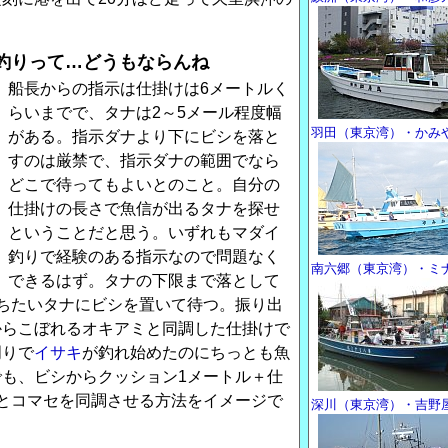
釣りって…どうもならんね
船長からの指示は仕掛けは6メートルく
らいまでで、タナは2～5メール程度幅
羽田（東京湾）・かみ
がある。指示ダナより下にビシを落と
すのは厳禁で、指示ダナの範囲でなら
どこで待ってもよいとのこと。自分の
仕掛けの長さで魚信が出るタナを探せ
ということだと思う。いずれもマダイ
釣りで経験のある指示なので問題なく
南六郷（東京湾）・ミ
できるはず。タナの下限まで落として
ちたいタナにビシを置いて待つ。振り出
からこぼれるオキアミと同調した仕掛けで
周りで
イサキ
が釣れ始めたのにちっとも魚
も、ビシからクッション1メートル＋仕
とコマセを同調させる方法をイメージで
深川（東京湾）・吉野