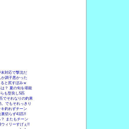
が未対応で撃沈だ
んか調子悪かった
ちると尻すぼみｗ
は？ 夏の旬を堪能
がらも型良し5匹
匹でそれなりの釣果
功。でもそれっきり
サキ釣れずチーン
切らず41匹!!
？ またもチーン
ウィリーすげぇ!!