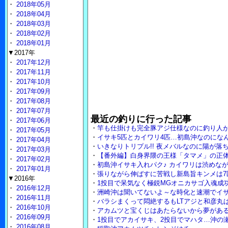
・
2018年05月
・
2018年04月
・
2018年03月
・
2018年02月
・
2018年01月
▼2017年
・
2017年12月
・
2017年11月
・
2017年10月
・
2017年09月
・
2017年08月
・
2017年07月
最近の釣りに行った記事
・
2017年06月
・
竿も仕掛けも完全豚アジ仕様なのに釣り人
・
2017年05月
・
イサキ5匹とカイワリ4匹…初島沖なのにな
・
2017年04月
・
いきなりトリプル!! 夜メバルなのに陽が落
・
2017年03月
・
【番外編】白身界隈の王様「タマメ」の正体
・
2017年02月
・
初島沖イサキ入れパク♪ カイワリは渋めな
・
2017年01月
・
張りながら伸ばすに苦戦し新島旨キンメは7
▼2016年
・
1投目で呆気なく極鋭MGオニカサゴ入魂成
・
2016年12月
・
洲崎沖は聞いてないよ～な時化と速潮でイ
・
2016年11月
・
バラシまくって悶絶するもLTアジと和彦丸は裏
・
2016年10月
・
アカムツと宝くじはあたらないから夢がある
・
2016年09月
・
1投目でアカイサキ、2投目でマハタ…沖の瀬
・
2016年08月