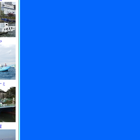
や
ナミ
屋