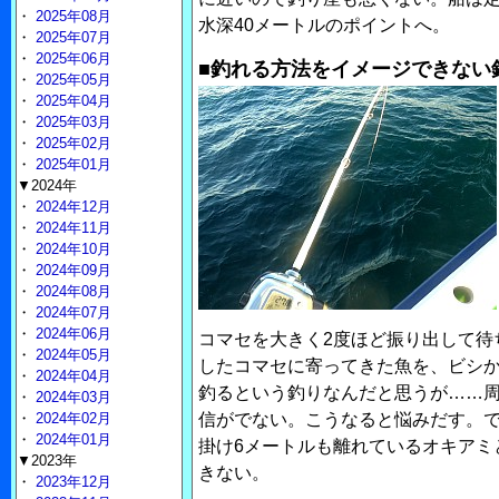
・
2025年08月
水深40メートルのポイントへ。
・
2025年07月
・
2025年06月
■釣れる方法をイメージできない
・
2025年05月
・
2025年04月
・
2025年03月
・
2025年02月
・
2025年01月
▼2024年
・
2024年12月
・
2024年11月
・
2024年10月
・
2024年09月
・
2024年08月
・
2024年07月
・
2024年06月
コマセを大きく2度ほど振り出して待
・
2024年05月
したコマセに寄ってきた魚を、ビシ
・
2024年04月
釣るという釣りなんだと思うが……
・
2024年03月
・
2024年02月
信がでない。こうなると悩みだす。で
・
2024年01月
掛け6メートルも離れているオキアミ
▼2023年
きない。
・
2023年12月