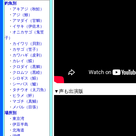
釣魚別
・
アキアジ（秋鮭）
・
アジ（鯵）
・
アマダイ（甘鯛）
・
イサキ（伊佐木）
・
オニカサゴ（鬼笠
子）
・
カイワリ（貝割）
・
カサゴ（笠子）
・
カワハギ（皮剥）
・
カレイ（鰈）
・
クロダイ（黒鯛）
・
クロムツ（黒睦）
・
シロギス（鱚）
・
シーバス（鱸）
・
タチウオ（太刀魚）
▼声も出演版
・
ヒラメ（鮃）
・
マゴチ（真鯒）
・
メバル（目張）
場所別
・
東京湾
・
伊豆半島
・
北海道
・
沖縄