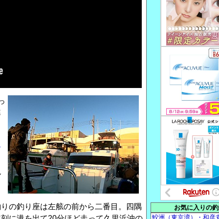
っ
寒
て
り
サ
ラ
絶
、
て
釣りの釣り座は左舷の前から二番目。四隅
お気に入りの釣
鮫洲（東京湾）・和彦
刻に港を出て20分ほど走って久里浜沖の