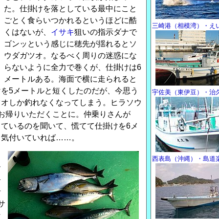
た。仕掛けを落としている最中にこと
ごとく食らいつかれるというほどに酷
三崎港（相模湾）・え
くはないが、
イサキ
狙いの指示ダナで
ゴンッという感じに穂先が揺れるとソ
ウダガツオ。なるべく周りの迷惑にな
らないように全力で巻くが、仕掛けは6
メートルある。海面で横に走られると
を5メートルと短くしたのだが、今思う
宇佐美（東伊豆）・治
ツオしか釣れなくなってしまう。ヒラソウ
お帰りいただくことに。仲乗りさんが
ているのを聞いて、慌てて仕掛けを6メ
く気付いていれば……。
っ
西表島（沖縄）・島道
す
合
考
サ
な