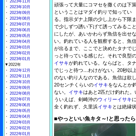
・
2023年11月
頑張って大量にコマセを撒くのは下
・
2023年10月
ということはマダイ釣りで知ってい
・
2023年09月
・
2023年08月
る。指示ダナ上限の少し上から下限
・
2023年07月
で少しずつ誘い下げて誘ってみるこ
・
2023年06月
にしたが、あいかわらず魚信を出せ
・
2023年05月
い。釣れている人を観察すると、魚
・
2023年04月
・
2023年03月
が出るまで、ここでと決めたタナで
・
2023年02月
っと待っている感じだ。それで良型
・
2023年01月
イサキ
が釣れている。ならばと、タ
▼2022年
でじっと待つ…わけがない。20秒以
・
2022年12月
・
2022年11月
のない釣り人なのである。魚信は欲
・
2022年10月
20センチくらいの
イサキ
をなんとか
・
2022年09月
ない。
イサキ
はあと2匹だけ釣れた。
・
2022年08月
・
2022年07月
ういえば、剣崎沖の
ウィリー
イサキ
・
2022年06月
全く釣れず、久里浜
イサキ
とは絶縁
・
2022年05月
・
2022年04月
■やっといい魚キタ～!と思った
・
2022年03月
・
2022年02月
・
2022年01月