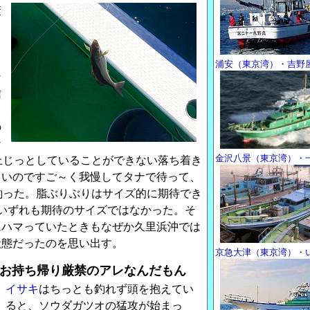
策
ま
と
浦安（東京湾）・吉野
な
信
じ
の
ナ
金沢八景（東京湾）・
上じっとしていることができない落ち着き
しいのですご～く我慢してタナで待って、
釣った。脂ぶりぶりはサイズ的に期待でき
いずれも期待のサイズではなかった。そ
にハマっていたときもなぜか久里浜沖では
状態だったのを思い出す。
京急大津（東京湾）・
らお持ち帰り厳禁のアレなんだもん
イサキ
はちっとも釣れず頭を抱えてい
ると、ソウダガツオの猛攻が始まっ