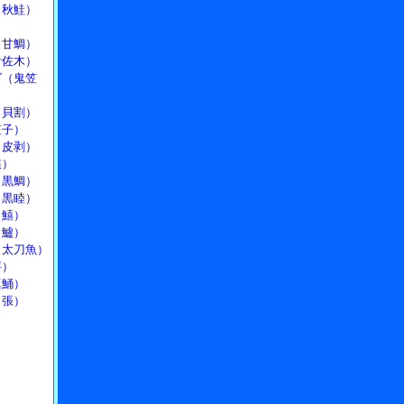
（秋鮭）
）
（甘鯛）
伊佐木）
ゴ（鬼笠
（貝割）
笠子）
（皮剥）
鰈）
（黒鯛）
（黒睦）
（鱚）
（鱸）
（太刀魚）
鮃）
真鯒）
目張）