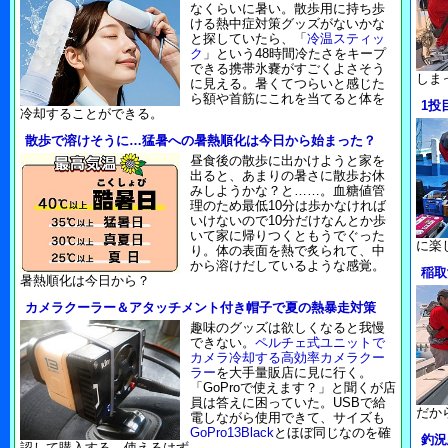
なくらいに暑い。散歩用に持ち歩
ける熱中症対策グッズがないかな
と探していたら、「
冷温スティッ
ク
」という48時間冷たさをキープ
できる携帯氷嚢がすごくよさそう
しま
に見える。暑くてつらいと感じた
ら額や首筋にこれを当てると体を
1投
冷却することができる。
散歩で溶けそうに…猛暑への暑熱順化は今日から始まった？
昼食後の散歩に出かけようと家を
出ると、あまりの暑さに散歩お休
みしようかな？と……。血糖値管
理のため最低10分は歩かなければ
いけないので10分だけなんとか歩
いて家に帰りつくともうでぐった
に楽
り。体の表面を熱で炙られて、中
から溶けだしているような感覚。
稲取
暑熱順化は今日から？
カメラクーラー＆アタッチメント付き帽子で夏の熱暴走対策
趣味のグッズは欲しくなると我慢
できない。
ペルチェ式ユニットで
カメラ冷却する高効率カメラクー
ラー
を大手量販店に見に行く。
「GoProで使えます？」と聞くが店
員は答えに困っていた。USBで給
だか
電しながら使用できて、サイズも
GoPro13Black
とほぼ同じなのを確
釣況
認して購入する。使えるはず。