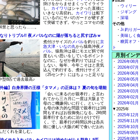
掛けをからませまくってイライラ
・
ウィリー
し、
カイワリ
はシャクった直後に
・
ジギング
いきなり高切れ。
カイワリ
は船下
にいるのにサバのガードが硬すぎ
・
深場
て突破できず。やっとコマセの使
その他
解禁と思ったら……。
・
Jr.釣りガ
なりトリプル!! 夜メバルなのに陽が落ちると尻すぼみｗ
・
美味しく
・
糖質オフ
煮付けサイズの
メバル
を釣りに
京
急大津・いなの丸
から猿島沖夜
メ
ト
バル
。猿島沖は昼にモエビ餌で何
月別イン
度もいい思いをしているポイント
なのに、なぜか夜釣りではぱっと
・
2026年08月
しない。毎年、今年こそはと意気
・
2026年07月
込んで釣行する。煮付けサイズ
・
2026年06月
（25センチ）にはちょっと足りな
中型8匹で過去最高♪
・
2026年05月
・
2026年04月
外編】白身界隈の王様「タマメ」の正体は？ 夏の旬を堪能
・
2026年03月
「会いに来るのが親孝行」と言わ
・
2026年02月
れてから三カ月に一度は大阪まで
・
2026年01月
母のご機嫌伺いに行く。といって
も母の体力的な問題で親孝行は1時
▼2025年
間もすればお役御免になる。2時間
・
2025年12月
親孝行するために泊りがけで行
・
2025年11月
く。で、親孝行の時間以外は呑兵
衛に優しい大阪の町で食いだおれ
・
2025年10月
んだくれを楽しむ。
・
2025年09月
・
2025年08月
沖イサキ入れパク♪ カイワリは渋めながらも型良し5匹