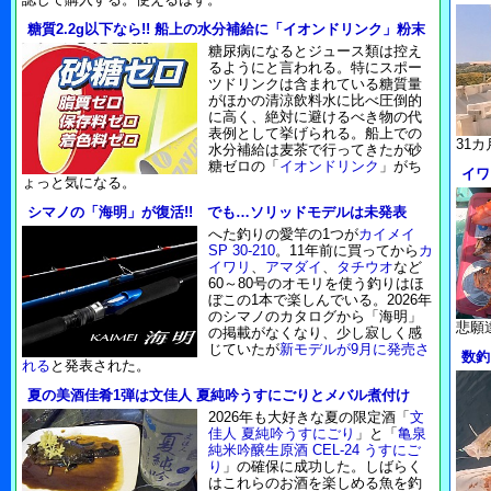
糖質2.2g以下なら!! 船上の水分補給に「イオンドリンク」粉末
糖尿病になるとジュース類は控え
るようにと言われる。特にスポー
ツドリンクは含まれている糖質量
がほかの清涼飲料水に比べ圧倒的
に高く、絶対に避けるべき物の代
表例として挙げられる。船上での
31
水分補給は麦茶で行ってきたが砂
糖ゼロの「
イオンドリンク
」がち
イワ
ょっと気になる。
シマノの「海明」が復活!! でも…ソリッドモデルは未発表
へた釣りの愛竿の1つが
カイメイ
SP 30-210
。11年前に買ってから
カ
イワリ
、
アマダイ
、
タチウオ
など
60～80号のオモリを使う釣りはほ
ぼこの1本で楽しんでいる。2026年
のシマノのカタログから「海明」
悲願
の掲載がなくなり、少し寂しく感
じていたが
新モデルが9月に発売さ
数釣
れる
と発表された。
夏の美酒佳肴1弾は文佳人 夏純吟うすにごりとメバル煮付け
2026年も大好きな夏の限定酒「
文
佳人 夏純吟うすにごり
」と「
亀泉
純米吟醸生原酒 CEL-24 うすにご
り
」の確保に成功した。しばらく
はこれらのお酒を楽しめる魚を釣