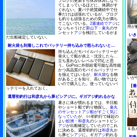
ブログの更新すら休み休みになっ
てしまっているほどに、体調がす
ぐれない。夏バテ絶賛継続中で仕
事だけは頑張れているが、ブログ
も釣りも頑張るための気力が満ち
てこないでいる。
2週連続でアジ
に
用が
なっちゃうけど
新山下・粂丸
のサ
ンセット
アジ
を検討しているがま
いき
だ出船確定していない。
耐火袋も到着しこれでバッテリー持ち込みで怒られないと…
持ち込んだモバイルバッテリーが
発火して船が炎上・沈没したら…
立ち直れないレベルで凹むと思
う。GoProに外部給電可能な高性能
かつ高品質のモバイルバッテリー
を揃えてはいるが、
耐火袋
なる物
いが
があることを知り、高い物ではな
いので購入した。使っていないバ
【番
ッテリーを入れておく。
還暦初釣行は和彦丸から豚ビシアジに。ギガアジ釣れるかな
暑さに体が慣れるまでは、半日船
やショート船で釣り物探し。
粂丸
のサンセットアジ船がすごく気に
なっていた
が、○○初釣行で縁起の
よい
鮫洲・和彦丸
のショートビシ
アジ
が出船確定していたのでこれ
＆呑
に決める。還暦初釣行は
和彦丸
か
ら豚ビシ
アジ
に。ギガ
アジ
釣れる
初島