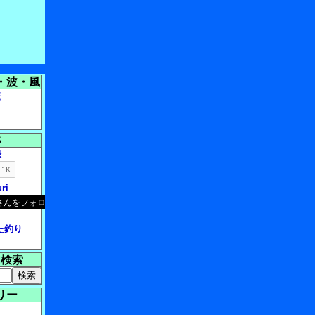
・波・風
流
S
録
ri
へた釣り
内検索
リー