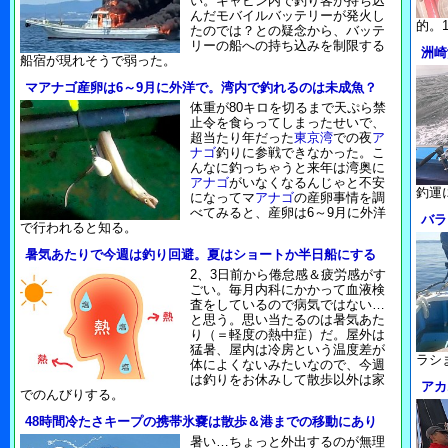
い。キャビン内で釣り客が持ち込
んだモバイルバッテリーが発火し
的。
たのでは？との疑念から、バッテ
リーの船への持ち込みを制限する
洲崎
船宿が現れそうで弱った。
マアナゴ産卵は6～9月に外洋で。湾内で釣れるのは未成魚？
体重が80キロを切るまで天ぷら禁
止令を食らってしまったせいで、
超当たり年だった
東京湾
での夜
ア
ナゴ
釣りに参戦できなかった。こ
んなに釣っちゃうと来年は湾奥に
アナゴ
がいなくなるんじゃと不安
釣運
になってマ
アナゴ
の産卵事情を調
べてみると、産卵は6～9月に外洋
バラ
で行われると知る。
暑気あたりで今週は釣り回避。夏はショートか半日船にする
2、3日前から倦怠感＆疲労感がす
ごい。毎月内科にかかって血液検
査をしているので病気ではない…
と思う。思い当たるのは暑気あた
り（＝軽度の熱中症）だ。屋外は
猛暑、屋内は冷房という温度差が
ラシ
体によくないみたいなので、今週
は釣りをお休みして散歩以外は家
アカ
でのんびりする。
48時間冷たさキープの携帯氷嚢は散歩＆港までの移動にあり
暑い…ちょっと外出するのが無理