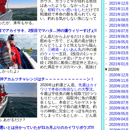
ボウズ。ガコッと竿が揺れる魚信
・
2021年12月
はあったような…なかったよう
・
2021年11月
な。
初戦でいい思いをした
だけで3
戦連続で本命の顏を見られていな
・
2021年10月
い。釣れる気がしない魚になって
・
2021年09月
ったが、来年もやる。
・
2021年08月
目でアカイサキ、2投目でマハタ…沖の瀬ウィリーすげぇ!!
・
2021年07月
どん底だから上がるだけと自分を
・
2021年06月
慰める一方で、どん底の底が抜け
・
2021年05月
たらどうしようと怯えながら臨ん
・
2021年04月
だ、
三崎港・えいあん丸
の沖の瀬
・
2021年03月
の
ウィリー
五目。1投目の1シャク
リ目に40センチ近いアカイサキ。
・
2021年02月
続く2投目に船長に想定外と言わし
・
2021年01月
めた満足サイズのマハタ。底抜け
▼2020年
しかったよ♪
・
2020年12月
沖アカムツチャレンジはチ～～～～～～～～～～～ン！
・
2020年11月
2026年は釣運どん底。
先週はカイ
・
2020年10月
ワリで本命の魚信なしの大撃沈
。
・
2020年09月
今週は宇佐美の敵を稲取で討つつ
・
2020年08月
もりだったが、稲取沖に魚の気配
全くなし。本命どころかゲストを
・
2020年07月
含めノーピク寸前の超大撃沈。釣
・
2020年06月
りの神様に完全にそっぽを向かれ
・
2020年05月
てしまっているとしか…。どん底
・
2020年04月
ら あがるだけ？
・
2020年03月
悪いとは分かっていたが31カ月ぶりのカイワリボウズ!!!