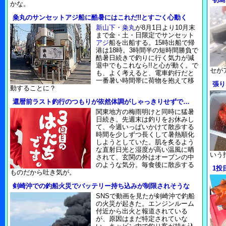
かな。
粂丸のサンセットアジ船に酷暑にはこれだ!!とすごく心動く
新山下・粂丸
が8月1日より10月末
まで金・土・日限定でサンセット
アジ
船を出船する。15時出船で帰
港は18時。3時間半の短時間勝負で
酷暑日続きで釣りに行く気力が減
退中でもこれなら!!と心が動く。で
セが
も、よく考えると、電車釣行だと
一番暑い時間帯に荷物を抱えて移
張り
動することに？
還暦前ラスト釣行のつもりが依然体調がしゃっきりせずで…
関東地方の梅雨明けと同時に猛暑
日続き。先週末は釣りをお休みし
て、今週いっぱいかけて散歩する
時間を少しずつ長くして暑熱順化
しようとしていた。肌を炙るよう
な直射日光と湿度が高い温風に晒
いう
されて、玄関の外はオーブンの中
のような気分。毎食後に散歩する
1投
ものだから吐き気が。
剣崎沖での釣船火災でバッテリー持ち込みが制限されそうな
SNSで動画を見たが剣崎沖で釣船
の火災が起きた。エンジンルーム
付近から出火と報道されている
が、原因はまだ特定されていな