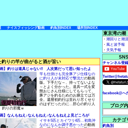
題
ナイスフィッシング動画
釣魚別INDEX
場所別INDEX
東京湾の潮
・
潮回りと潮
・
風と波予報
・
天気予報
SN
た釣りの竿が曲がると酒が旨い
チャンネル登
画】釣りは道具じゃない!! 人次第だって思い知ったよ
竿も仕掛けも完全豚アジ仕様なの
Twitter@hetatu
に釣り人が未対応で撃沈だ
の動画
版。下手だな～、持ってないよな
～とよく分かった。道具一式を変
態おじさん仕様にしてもらって、
facebook@
豚アジを釣るためのお膳立ては万
全。還暦初釣行は至れり尽くせり
のはずだったのに…肝心の釣り人
ブログ
、釣りの邪魔ｗ
画】なんもねえ♪なんもねえ♪なんもねえよ見どころが
カテゴ
イサキ5匹とカイワリ4匹…初島沖
なのになんか調子悪かった
の動画
釣魚別