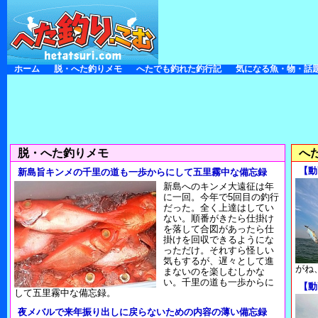
ホーム
脱・へた釣りメモ
へたでも釣れた釣行記
気になる魚・物・話
脱・へた釣りメモ
へ
【動
新島旨キンメの千里の道も一歩からにして五里霧中な備忘録
新島へのキンメ大遠征は年
に一回。今年で5回目の釣行
だった。全く上達はしてい
ない。順番がきたら仕掛け
を落して合図があったら仕
掛けを回収できるようにな
っただけ。それすら怪しい
気もするが、遅々として進
がね
まないのを楽しむしかな
い。千里の道も一歩からに
【動
して五里霧中な備忘録。
夜メバルで来年振り出しに戻らないための内容の薄い備忘録