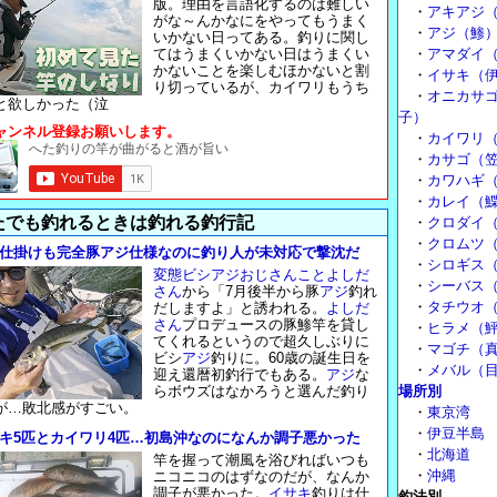
版。理由を言語化するのは難しい
・
アキアジ
がな～んかなにをやってもうまく
・
アジ（鯵
いかない日ってある。釣りに関し
てはうまくいかない日はうまくい
・
アマダイ
かないことを楽しむほかないと割
・
イサキ（
り切っているが、カイワリもうち
・
オニカサ
と欲しかった（泣
子）
ャンネル登録お願いします。
・
カイワリ
・
カサゴ（
・
カワハギ
・
カレイ（
たでも釣れるときは釣れる釣行記
・
クロダイ
・
クロムツ
仕掛けも完全豚アジ仕様なのに釣り人が未対応で撃沈だ
・
シロギス
変態ビシアジおじさんことよしだ
・
シーバス
さん
から「7月後半から豚
アジ
釣れ
・
タチウオ
だしますよ」と誘われる。
よしだ
さん
プロデュースの豚鯵竿を貸し
・
ヒラメ（
てくれるというので超久しぶりに
・
マゴチ（
ビシ
アジ
釣りに。60歳の誕生日を
・
メバル（
迎え還暦初釣行でもある。
アジ
な
らボウズはなかろうと選んだ釣り
場所別
が…敗北感がすごい。
・
東京湾
・
伊豆半島
キ5匹とカイワリ4匹…初島沖なのになんか調子悪かった
・
北海道
竿を握って潮風を浴びればいつも
・
沖縄
ニコニコのはずなのだが、なんか
調子が悪かった。
イサキ
釣りは仕
釣法別