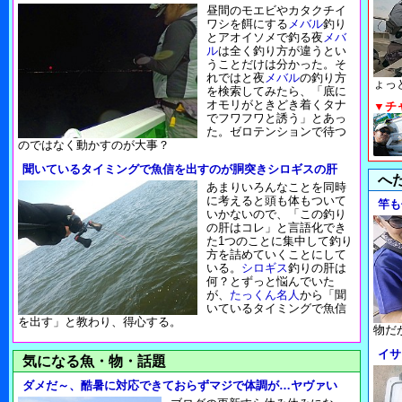
昼間のモエビやカタクチイ
ワシを餌にする
メバル
釣り
とアオイソメで釣る夜
メバ
ル
は全く釣り方が違うとい
うことだけは分かった。そ
れではと夜
メバル
の釣り方
ょっ
を検索してみたら、「底に
オモリがときどき着くタナ
▼チ
でフワフワと誘う」とあっ
た。ゼロテンションで待つ
のではなく動かすのが大事？
聞いているタイミングで魚信を出すのが胴突きシロギスの肝
へ
あまりいろんなことを同時
に考えると頭も体もついて
竿も
いかないので、「この釣り
の肝はコレ」と言語化でき
た1つのことに集中して釣り
方を詰めていくことにして
いる。
シロギス
釣りの肝は
何？とずっと悩んでいた
が、
たっくん名人
から「聞
いているタイミングで魚信
を出す」と教わり、得心する。
物だ
イサ
気になる魚・物・話題
ダメだ～、酷暑に対応できておらずマジで体調が…ヤヴァい