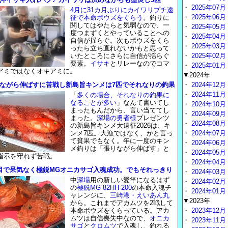
・
2025年07月
4月に31カ月ぶりにカイワリプチ遠
・
2025年06月
征で本命ボウズをくらう
。釣りに
関してはやたらと気弱なので、一
・
2025年05月
度つまずくとやっていることへの
・
2025年04月
自信が揺らぐ。次もボウズをくら
・
2025年03月
ったら立ち直れないかもと思って
いたところにさらに自信が揺らぐ
・
2025年02月
要素。
イサキ
とリレーなのでコマ
・
2025年01月
アミではなくオキアミに。
▼2024年
ながら伸ばすに苦戦し新島旨キンメは7匹でそれなりの釣果
・
2024年12月
・
2024年11月
「
多くの場合、それなりの釣果に
なることが多い
」なんて書いてし
・
2024年10月
まったもんだから、言い当ててし
・
2024年09月
まった。
深場の勇者様
プレゼンツ
・
2024年08月
の新島旨キンメ大遠征2026は、キ
ンメ7匹。大漁ではなく、かと言っ
・
2024年07月
て貧果でもなく。年に一度のキン
・
2024年06月
メ釣りは「張りながら伸ばす」と
・
2024年05月
指示を守れず苦戦。
・
2024年04月
目で呆気なく極鋭MGオニカサゴ入魂成功。でもそれっきり
・
2024年03月
中
深場
用の新しい愛竿になるはず
・
2024年02月
の
極鋭MG 82HH-200
の本命入魂チ
・
2024年01月
ャレンジに、
三崎港・えいあん丸
▼2023年
から。これまでアカムツを2戦して
本命ボウズをくらっている。アカ
・
2023年12月
ムツは自信喪失中なので、
オニカ
・
2023年11月
サゴ
と
クロムツ
で入魂し、釣れる