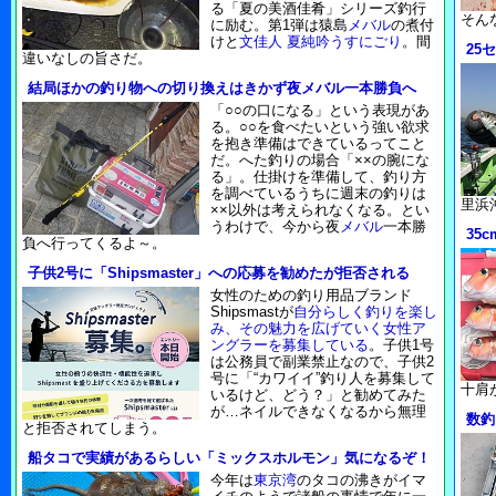
る「夏の美酒佳肴」シリーズ釣行
そん
に励む。第1弾は猿島
メバル
の煮付
けと
文佳人 夏純吟うすにごり
。間
25
違いなしの旨さだ。
結局ほかの釣り物への切り換えはきかず夜メバル一本勝負へ
「○○の口になる」という表現があ
る。○○を食べたいという強い欲求
を抱き準備はできているってこと
だ。へた釣りの場合「××の腕にな
る」。仕掛けを準備して、釣り方
を調べているうちに週末の釣りは
里浜
××以外は考えられなくなる。とい
うわけで、今から夜
メバル
一本勝
35
負へ行ってくるよ～。
子供2号に「Shipsmaster」への応募を勧めたが拒否される
女性のための釣り用品ブランド
Shipsmastが
自分らしく釣りを楽し
み、その魅力を広げていく女性ア
ングラーを募集している
。子供1号
は公務員で副業禁止なので、子供2
号に「“カワイイ”釣り人を募集して
十肩
いるけど、どう？」と勧めてみた
が…ネイルできなくなるから無理
数釣
と拒否されてしまう。
船タコで実績があるらしい「ミックスホルモン」気になるぞ！
今年は
東京湾
のタコの沸きがイマ