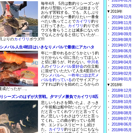
・
2020年02月
毎年4月、5月は数釣りシーズンが
・
2020年01月
終わり型狙いシーズンは始まって
▼2019年
おらず苦戦する。でも、久しぶり
の釣りだから一番釣りたい一番食
・
2019年12月
べたい魚ってことで
カイワリ
釣り
・
2019年11月
に行ってきた。
カイワリ
釣りでボ
・
2019年10月
ウズを食らうことは滅多にないの
・
2019年09月
でなんとかなると信じていたが…
カ月ぶりの
カイワリ
ボウズ!!!
・
2019年08月
・
2019年07月
シメバル人生4戦目はいきなりメバルで最後にアカハタ
・
2019年06月
年に一度やれるかどうかという釣
・
2019年05月
りだからいい日に当たってほしい
と切に願うが、叶わない。
中川名
・
2019年04月
人
の
イワシメバル愛好会
の仕立船
・
2019年03月
に混ぜていただいて人生4度目のイ
・
2019年02月
ワシ
メバル
へ。
一昨年にほぼ尺メ
・
2019年01月
バルを釣っている
のでサイズアッ
プすれば釣りを始めたころからの
▼2018年
達成だったが…。
・
2018年12月
・
2018年11月
りシーズンのはずが大苦戦。夕マヅメ勝負でカイワリ8匹
・
2018年10月
悲しいうわさを聞いたよ、さっき
／午前船は船中0だったって／ウソ
・
2018年09月
だと言ってくれウソだと言ってく
・
2018年08月
れ／悲しいうわさはウソだと言っ
・
2018年07月
てくれ。この曲が釣っている間
・
2018年06月
中、エンドレスリピートし続け
た。
カイワリ
釣りはどうにもなら
・
2018年05月