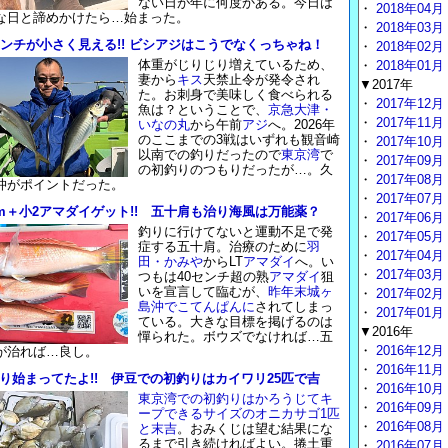
ない日が年に何度かある。今日は
・
2018年04月
な日と諦めかけたら…始まった。
・
2018年03月
センチが小さく見える!! ビシアジはこうでなくっちゃね！
・
2018年02月
体重がじりじり増えているため、
・
2018年01月
妻から
キス
天禁止令が発令され
▼2017年
た。お刺身で美味しく食べられる
・
2017年12月
魚は？ということで、
京急大津・
・
2017年11月
いなの丸
から午前
アジ
へ。2026年
のここまでの3戦はいずれも観音崎
・
2017年10月
以南での釣りだったので
東京湾
で
・
2017年09月
の初釣りのつもりだったが…。久
・
2017年08月
沖がポイントだった。
・
2017年07月
cm＋小2アマダイゲット!! 五十肩も治り海風は万能薬？
・
2017年06月
釣りに行けてないと運動不足で発
・
2017年05月
症する五十肩。治療のために
羽
・
2017年04月
田・かみや
からLT
アマダイ
へ。い
・
2017年03月
つもは40センチ超の熟
アマダイ
狙
いを宣言して臨むが、
昨年末城ヶ
・
2017年02月
島沖でこてんぱんに
されてしまっ
・
2017年01月
ている。大きな目標を掲げるのは
▼2016年
憚られた。ボウズでなければ…五
・
2016年12月
が治れば…良し。
・
2016年11月
り始まってたよ!! 伊豆での初釣りはカイワリ25匹で吉
・
2016年10月
東京湾での初釣りはかろうじてキ
・
2016年09月
ープできるサイズのオニカサゴ1匹
・
2016年08月
と末吉
。おみくじは望む結果にな
るまで引き続ければよい。捲土重
・
2016年07月