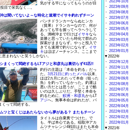
・
2023年10月
気がする竿になってもらうのが目
・
2023年09月
1投目で呆気なく…。
・
2023年08月
沖は聞いてないよ～な時化と速潮でイサキ釣れずチーン
・
2023年07月
パンチドランカーならぬヒンカ
・
2023年06月
（貧果）ドランカーなので、何が
・
2023年05月
あっても竿を握ってヘラヘラして
る。洲崎沖まで行けば
イサキ
なら
・
2023年04月
楽勝と思っていたら時化で群れの
・
2023年03月
探索がままならず。やっと投入で
・
2023年02月
きても速潮で釣りにならず。
イサ
・
2023年01月
キ
はほぼノーチャンス。ここまで
に恵まれないと笑うしかない。
▼2022年
・
2022年12月
シまくって悶絶するもLTアジと和彦丸は裏切らず41匹!!
・
2022年11月
釣行の主題は「本命を釣る」だっ
・
2022年10月
た。
3月21日に釣ったメバル
以来、
ほぼ2カ月にわたって本命（狙った
・
2022年09月
魚）を釣っていなかった。釣運は
・
2022年08月
悪い方だとは思うが、ここまで酷
・
2022年07月
いのは久しぶりだ。手堅く本命を
・
2022年06月
釣るために、
鮫洲・和彦丸
からLT
アジ
へ。無事本命は釣れたが、バ
・
2022年05月
まくって悶絶する。
・
2022年04月
・
2022年03月
ムツと宝くじはあたらないから夢がある？ またもチーン
・
2022年02月
タイトルは自棄糞でつけた。で
も、半ば本心である。稲取沖アカ
・
2022年01月
ムツチャレンジ4戦目はまたも本命
▼2021年