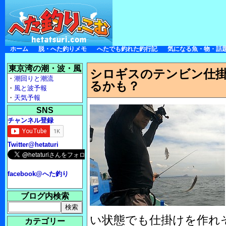
ホーム
脱・へた釣りメモ
へたでも釣れた釣行記
気になる魚・物・話
東京湾の潮・波・風
シロギスのテンビン仕掛
・
潮回りと潮流
るかも？
・
風と波予報
・
天気予報
SNS
チャンネル登録
Twitter@hetaturi
facebook@へた釣り
ブログ内検索
い状態でも仕掛けを作れ
カテゴリー