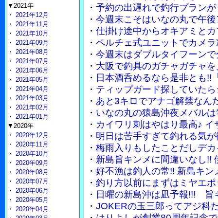
▼2021年
・
予約の出遅れで釣行プランが
・
2021年12月
・
今週末こそはいなの丸で午後
・
2021年11月
・
仕掛け途中からオキアミとカ
・
2021年10月
・
ペルチェ式ユニットでカメラ
・
2021年09月
・
2021年08月
・
今週末はダブルタイフーンで
・
2021年07月
・
大阪で釣具のガチャガチャを
・
2021年06月
・
日本酒呑めるなら是非とも!!
・
2021年05月
・
ティップガード探していたら
・
2021年04月
・
2021年03月
・
あと3キロでアナゴ解禁なん
・
2021年02月
・
いなの丸の猿島沖夜メバルは竿
・
2021年01月
・
カイワリ刺はやはり最高♪ 
▼2020年
・
明日は苦手すぎて釣れる気が
・
2020年12月
・
2020年11月
・
梅雨入りもしたことだしデカ
・
2020年10月
・
新島旨キンメに間違いなし!!
・
2020年09月
・
好不漁は釣人の常!! 新島キ
・
2020年08月
・
2020年07月
・
釣り方以前にまずはミヤエポ
・
2020年06月
・
日曜の新島沖は凪予報!!! 
・
2020年05月
・
JOKERの玉三郎ってアジ
・
2020年04月
・
はりよしが創業80周年記念で