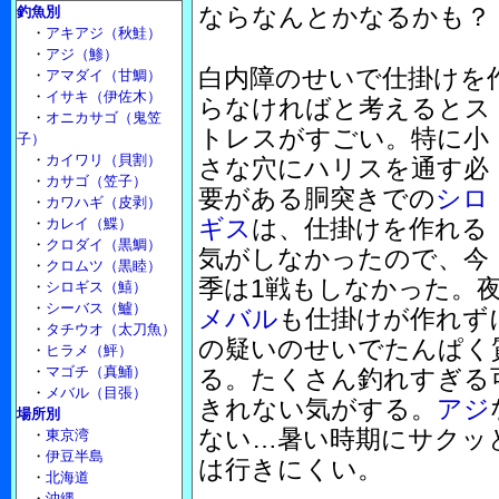
ならなんとかなるかも？
釣魚別
・
アキアジ（秋鮭）
・
アジ（鯵）
白内障のせいで仕掛けを
・
アマダイ（甘鯛）
・
イサキ（伊佐木）
らなければと考えるとス
・
オニカサゴ（鬼笠
トレスがすごい。特に小
子）
・
カイワリ（貝割）
さな穴にハリスを通す必
・
カサゴ（笠子）
要がある胴突きでの
シロ
・
カワハギ（皮剥）
ギス
は、仕掛けを作れる
・
カレイ（鰈）
・
クロダイ（黒鯛）
気がしなかったので、今
・
クロムツ（黒睦）
季は1戦もしなかった。
・
シロギス（鱚）
・
シーバス（鱸）
メバル
も仕掛けが作れず
・
タチウオ（太刀魚）
の疑いのせいでたんぱく
・
ヒラメ（鮃）
・
マゴチ（真鯒）
る。たくさん釣れすぎる
・
メバル（目張）
きれない気がする。
アジ
場所別
ない…暑い時期にサクッ
・
東京湾
・
伊豆半島
は行きにくい。
・
北海道
・
沖縄