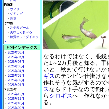
釣法別
・
ウィリー
・
ジギング
・
深場
その他
・
Jr.釣りガール
・
美味しく食べる
・
糖質オフ・ダイエッ
ト
月別インデックス
・
2026年08月
なるわけではなく、眼鏡
・
2026年07月
た1～2カ月後と知る。
・
2026年06月
・
2026年05月
いと…秋まで行けない
・
2026年04月
ギス
のテンビン仕掛けな
・
2026年03月
・
2026年02月
作れそうな気がするので
・
2026年01月
ス
ならド下手なので釣れ
▼2025年
・
2025年12月
ら
シロギス
へ。作れなか
・
2025年11月
る。
・
2025年10月
・
2025年09月