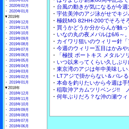
・
2020年03月
・
2020年02月
・
台風の動きが気になるが今週
・
2020年01月
・
宇佐美沖のアジ泳がせでキジ
▼2019年
・
極鋭MG 82HH-200でそ
・
2019年12月
・
買うかどうか分からんが触って
・
2019年11月
・
2019年10月
・
いなの丸の夜メバルは6/6～
・
2019年09月
・
カイワリ狙いのウィリー針「
・
2019年08月
・
今週のウィリー五目はかみや
・
2019年07月
・
「極技 ボートキス メタル
・
2019年06月
・
2019年05月
・
いつ以来ってくらい久しぶり
・
2019年04月
・
東京湾のアジは年中美味しい
・
2019年03月
・
LTアジで掛からない＆バレる
・
2019年02月
・
本命を釣りたいから今週は手
・
2019年01月
▼2018年
・
稲取沖アカムツリベンジ!!
・
2018年12月
・
何年ぶりだろ？な沖の瀬ウィ
・
2018年11月
・
2018年10月
・
2018年09月
・
2018年08月
・
2018年07月
・
2018年06月