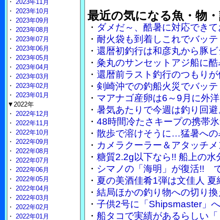
・
2023年11月
・
2023年10月
最近の気になる魚・物・
・
2023年09月
・
ダメだ～、酷暑に対応できて
・
2023年08月
・
耐火袋も到着しこれでバッテ
・
2023年07月
・
2023年06月
・
還暦初釣行は和彦丸から豚ビ
・
2023年05月
・
粂丸のサンセットアジ船に酷
・
2023年04月
・
還暦前ラスト釣行のつもりが
・
2023年03月
・
剣崎沖での釣船火災でバッテ
・
2023年02月
・
2023年01月
・
マアナゴ産卵は6～9月に外
▼2022年
・
暑気あたりで今週は釣り回避
・
2022年12月
・
48時間冷たさキープの携帯
・
2022年11月
・
散歩で溶けそうに…猛暑への
・
2022年10月
・
2022年09月
・
カメラクーラー＆アタッチメ
・
2022年08月
・
糖質2.2g以下なら!! 船上
・
2022年07月
・
シマノの「海明」が復活!!
・
2022年06月
・
2022年05月
・
夏の美酒佳肴1弾は文佳人 
・
2022年04月
・
結局ほかの釣り物への切り換
・
2022年03月
・
子供2号に「Shipsmaste
・
2022年02月
・
船タコで実績があるらしい「
・
2022年01月