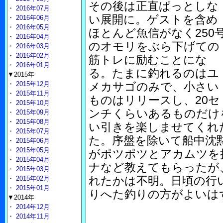
その後は正直ぱっとしな
・
2016年07月
い展開に。ゲストを含め
・
2016年06月
・
2016年05月
ほとんど魚信がなく250
・
2016年04月
のオモリをぶら下げての
・
2016年03月
・
2016年02月
筋トレに励むことにな
・
2016年01月
る。たまに釣れるのはユ
▼2015年
・
2015年12月
メカサゴのみで、小さい
・
2015年11月
ものはリリースし、20セ
・
2015年10月
ンチくらいあるものだけ
・
2015年09月
・
2015年08月
い引きを楽しませてくれ
・
2015年07月
た。序盤を除いて船中沈
・
2015年06月
・
2015年05月
がポツポツとアカムツを
・
2015年04月
ナなど教えてもらったが
・
2015年03月
れたかは不明。日頃の行
・
2015年02月
・
2015年01月
りへた釣りの方がよいは
▼2014年
・
2014年12月
・
2014年11月