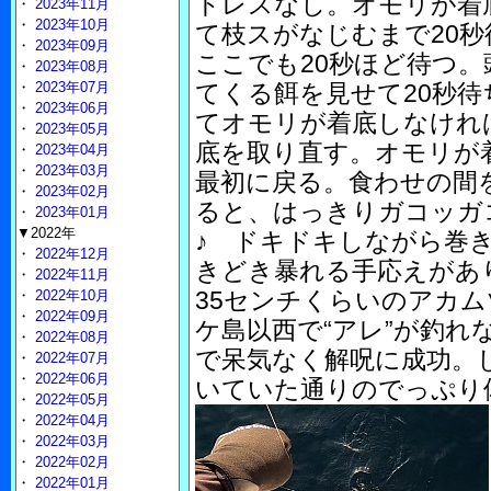
トレスなし。オモリが着
・
2023年11月
・
2023年10月
て枝スがなじむまで20秒
・
2023年09月
ここでも20秒ほど待つ
・
2023年08月
・
2023年07月
てくる餌を見せて20秒
・
2023年06月
てオモリが着底しなけれ
・
2023年05月
底を取り直す。オモリが
・
2023年04月
・
2023年03月
最初に戻る。食わせの間
・
2023年02月
ると、はっきりガコッガ
・
2023年01月
▼2022年
♪ ドキドキしながら巻
・
2022年12月
きどき暴れる手応えがあ
・
2022年11月
35センチくらいのアカム
・
2022年10月
・
2022年09月
ケ島以西で“アレ”が釣れ
・
2022年08月
で呆気なく解呪に成功。
・
2022年07月
・
2022年06月
いていた通りのでっぷり
・
2022年05月
・
2022年04月
・
2022年03月
・
2022年02月
・
2022年01月