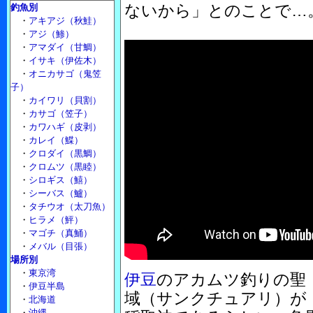
ないから」とのことで…
釣魚別
・
アキアジ（秋鮭）
・
アジ（鯵）
・
アマダイ（甘鯛）
・
イサキ（伊佐木）
・
オニカサゴ（鬼笠
子）
・
カイワリ（貝割）
・
カサゴ（笠子）
・
カワハギ（皮剥）
・
カレイ（鰈）
・
クロダイ（黒鯛）
・
クロムツ（黒睦）
・
シロギス（鱚）
・
シーバス（鱸）
・
タチウオ（太刀魚）
・
ヒラメ（鮃）
・
マゴチ（真鯒）
・
メバル（目張）
場所別
・
東京湾
伊豆
のアカムツ釣りの聖
・
伊豆半島
域（サンクチュアリ）が
・
北海道
・
沖縄