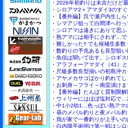
・
2026年初釣りは末吉だけど
・
シロアマ2＋アマダイ3のす
・
【番外編】呉で瀬戸内生しら
・
シマアジ狙って白間津へ行っ
・
シロアマは遠きにありて思ふ
・
熟アマには相手にされず…で
・
難しかった!! でも候補生多
・
数釣りの予兆あるも良型狙い
・
魚信は聞いて出す。シロギス
・
アラフォーアマダイ（41）
・
尺級多数良型揃いの初島沖カ
・
アヤメカサゴばかり釣れてし
・
お刺身～フライ～南蛮漬けまで
----- 釣具販売 -----
・
【番外編】たんぱく質制限解
・
ウィリーにはほぼ塩対応で…2
・
中1小2幼1…色っぽい熟ア
・
昼のメバル釣りと夜メバル釣
・
我が家で一番釣りが上手いのは妻
・
白内障手術明け第一戦はシロ