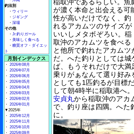
稲取沖であるらしい。魚
釣法別
が濃く本命と出会える可
・
ウィリー
性が高いだけでなく、釣
・
ジギング
・
深場
れるアカムツのサイズが
その他
いいしメタボぞろい。稲
・
Jr.釣りガール
・
美味しく食べる
取沖のアカムツを食べる
・
糖質オフ・ダイエッ
と他所で釣れたアカムツ
ト
だ。へた釣りとしては城ケ
月別インデックス
・
2026年08月
ば、もうそれだけで大満
・
2026年07月
乗りがぁなんて選り好み
・
2026年06月
としても1匹釣るが目標
・
2026年05月
・
2026年04月
して朝4時半に稲取港へ
・
2026年03月
安貞丸
から稲取沖のアカ
・
2026年02月
・
2026年01月
で、釣り座は四隅。へた
▼2025年
に。
・
2025年12月
・
2025年11月
・
2025年10月
・
2025年09月