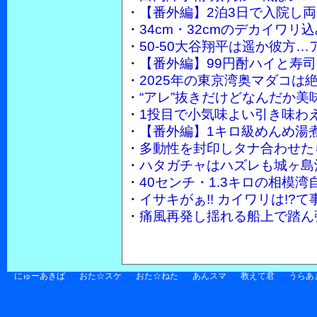
・
【番外編】2泊3日で入院し
・
34cm・32cmのデカイワ
・
50-50大谷翔平は遥か彼方…
・
【番外編】99円酎ハイと寿
・
2025年の東京湾奥マダコは
・
“アレ”抜きだけどなんだか美
・
1投目で小気味よい引き味わ
・
【番外編】1キロ級めんめ湯
・
多動性を封印しタナ合わせた
・
ハタガチャはハズレも城ヶ島
・
40センチ・1.3キロの相模
・
イサキがぁ!! カイワリは!
・
痛風再発し揺れる船上で踏ん張
にゅーあきば
おた☆スケ
おた☆ねた
あんスマ
教えて君
うらあ