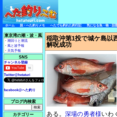
ホーム
脱・へた釣りメモ
へたでも釣れた釣行記
気になる魚・物・話
東京湾の潮・波・風
稲取沖第1投で城ケ島以
・
潮回りと潮流
解呪成功
・
風と波予報
・
天気予報
SNS
チャンネル登録
Twitter@hetaturi
facebook@へた釣り
ブログ内検索
ある。
深場の勇者様
いわ
カテゴリー