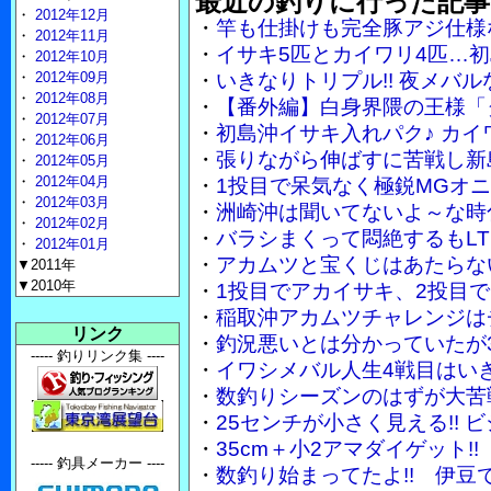
最近の釣りに行った記事
・
2012年12月
・
竿も仕掛けも完全豚アジ仕様
・
2012年11月
・
イサキ5匹とカイワリ4匹…
・
2012年10月
・
2012年09月
・
いきなりトリプル!! 夜メバ
・
2012年08月
・
【番外編】白身界隈の王様「
・
2012年07月
・
初島沖イサキ入れパク♪ カイ
・
2012年06月
・
張りながら伸ばすに苦戦し新
・
2012年05月
・
2012年04月
・
1投目で呆気なく極鋭MGオ
・
2012年03月
・
洲崎沖は聞いてないよ～な時
・
2012年02月
・
バラシまくって悶絶するもLT
・
2012年01月
・
アカムツと宝くじはあたらな
▼2011年
▼2010年
・
1投目でアカイサキ、2投目で
・
稲取沖アカムツチャレンジは
リンク
・
釣況悪いとは分かっていたが3
----- 釣りリンク集 ----
・
イワシメバル人生4戦目はい
・
数釣りシーズンのはずが大苦
・
25センチが小さく見える!!
・
35cm＋小2アマダイゲット
----- 釣具メーカー ----
・
数釣り始まってたよ!! 伊豆