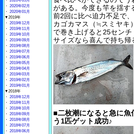
・
2020年03月
・
2020年02月
がある。今度も竿を揺す
・
2020年01月
前2回に比べ迫力不足で、
▼2019年
カゴカマス（≒スミヤキ
・
2019年12月
・
2019年11月
で巻き上げると25セン
・
2019年10月
サイズなら喜んで持ち帰
・
2019年09月
・
2019年08月
・
2019年07月
・
2019年06月
・
2019年05月
・
2019年04月
・
2019年03月
・
2019年02月
・
2019年01月
▼2018年
・
2018年12月
・
2018年11月
・
2018年10月
■二枚潮になると急に魚
・
2018年09月
う1匹ゲット成功♪
・
2018年08月
・
2018年07月
・
2018年06月