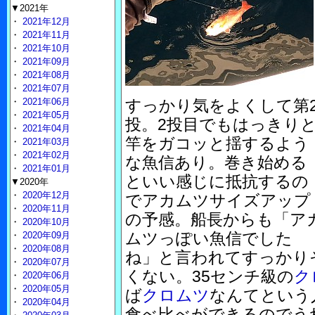
▼2021年
・
2021年12月
・
2021年11月
・
2021年10月
・
2021年09月
・
2021年08月
・
2021年07月
・
2021年06月
すっかり気をよくして第
・
2021年05月
投。2投目でもはっきり
・
2021年04月
竿をガコッと揺するよう
・
2021年03月
・
2021年02月
な魚信あり。巻き始める
・
2021年01月
といい感じに抵抗するの
▼2020年
・
2020年12月
でアカムツサイズアップ
・
2020年11月
の予感。船長からも「ア
・
2020年10月
ムツっぽい魚信でした
・
2020年09月
・
2020年08月
ね」と言われてすっかり
・
2020年07月
くない。35センチ級の
ク
・
2020年06月
・
2020年05月
ば
クロムツ
なんてという
・
2020年04月
食べ比べができるのでう