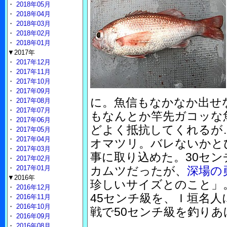
・
2018年05月
・
2018年04月
・
2018年03月
・
2018年02月
・
2018年01月
▼2017年
・
2017年12月
・
2017年11月
・
2017年10月
・
2017年09月
に。魚信もなかなか出せ
・
2017年08月
・
2017年07月
もなんとか竿先ガコッな
・
2017年06月
どよく抵抗してくれるが
・
2017年05月
・
2017年04月
オマツリ。バレないかと
・
2017年03月
事に取り込めた。30セ
・
2017年02月
・
2017年01月
カムツだったが、
深場の
▼2016年
珍しいサイズとのこと」
・
2016年12月
45センチ級を、Ｉ垣名
・
2016年11月
・
2016年10月
戦で50センチ級を釣りあ
・
2016年09月
・
2016年08月