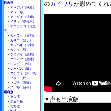
の
カイワリ
が慰めてくれ
釣魚別
・
アキアジ（秋鮭）
・
アジ（鯵）
・
アマダイ（甘鯛）
・
イサキ（伊佐木）
・
オニカサゴ（鬼笠
子）
・
カイワリ（貝割）
・
カサゴ（笠子）
・
カワハギ（皮剥）
・
カレイ（鰈）
・
クロダイ（黒鯛）
・
クロムツ（黒睦）
・
シロギス（鱚）
・
シーバス（鱸）
・
タチウオ（太刀魚）
・
ヒラメ（鮃）
・
マゴチ（真鯒）
・
メバル（目張）
場所別
・
東京湾
▼声も出演版
・
伊豆半島
・
北海道
・
沖縄