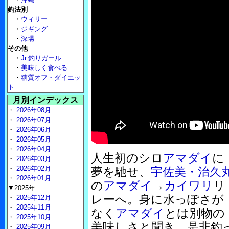
釣法別
・
ウィリー
・
ジギング
・
深場
その他
・
Jr.釣りガール
・
美味しく食べる
・
糖質オフ・ダイエッ
ト
月別インデックス
・
2026年08月
・
2026年07月
・
2026年06月
・
2026年05月
・
2026年04月
人生初のシロ
アマダイ
に
・
2026年03月
・
2026年02月
夢を馳せ、
宇佐美・治久
・
2026年01月
の
アマダイ
→
カイワリ
リ
▼2025年
レーへ。身に水っぽさが
・
2025年12月
・
2025年11月
なく
アマダイ
とは別物の
・
2025年10月
美味しさと聞き、是非釣
・
2025年09月