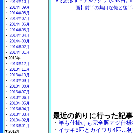
« 別誂きす＋アルテグラで54K円。Insta
・
2014年10月
・
2014年09月
画】前半の無口な俺と後半
・
2014年08月
・
2014年07月
・
2014年06月
・
2014年05月
・
2014年04月
・
2014年03月
・
2014年02月
・
2014年01月
▼2013年
・
2013年12月
・
2013年11月
・
2013年10月
・
2013年09月
・
2013年08月
・
2013年07月
・
2013年06月
・
2013年05月
・
2013年04月
最近の釣りに行った記事
・
2013年03月
・
2013年02月
・
竿も仕掛けも完全豚アジ仕様
・
2013年01月
・
イサキ5匹とカイワリ4匹…
▼2012年