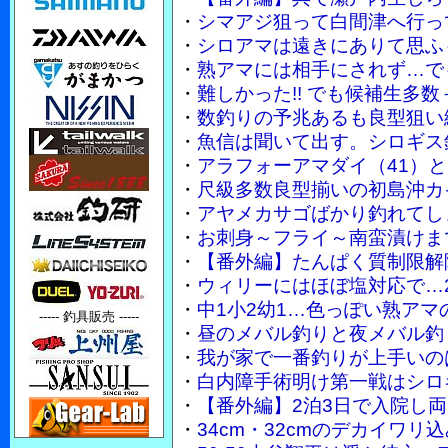
・
シマアジ狙って白間津へ行っ
・
シロアマは遠きにありて思ふ
・
熟アマには相手にされず…で
・
難しかった!! でも候補生多
・
数釣りの予兆あるも良型狙い
・
魚信は聞いて出す。シロギス
・
アラフォーアマダイ（41）
・
尺級多数良型揃いの初島沖カ
・
アヤメカサゴばかり釣れてし
・
お刺身～フライ～南蛮漬けまで
・
【番外編】たんぱく質制限解
・
ウィリーにはほぼ塩対応で…2
・
中1小2幼1…色っぽい熟ア
----- 釣具販売 -----
・
昼のメバル釣りと夜メバル釣
・
我が家で一番釣りが上手いのは妻
・
白内障手術明け第一戦はシロ
・
【番外編】2泊3日で入院し
・
34cm・32cmのデカイワ