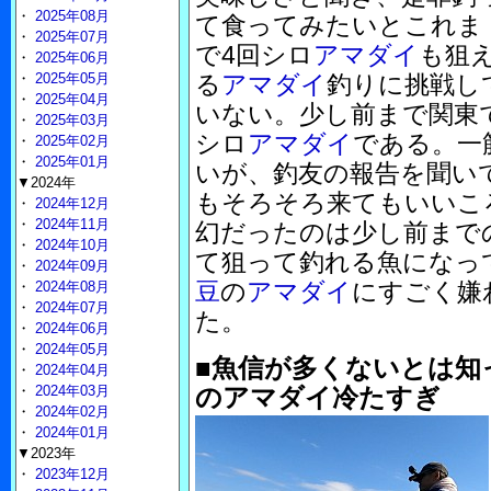
・
2025年08月
て食ってみたいとこれま
・
2025年07月
で4回シロ
アマダイ
も狙
・
2025年06月
・
2025年05月
る
アマダイ
釣りに挑戦し
・
2025年04月
いない。少し前まで関東
・
2025年03月
シロ
アマダイ
である。一
・
2025年02月
・
2025年01月
いが、釣友の報告を聞い
▼2024年
もそろそろ来てもいいこ
・
2024年12月
・
2024年11月
幻だったのは少し前まで
・
2024年10月
て狙って釣れる魚になっ
・
2024年09月
豆
の
アマダイ
にすごく嫌
・
2024年08月
・
2024年07月
た。
・
2024年06月
・
2024年05月
■魚信が多くないとは知
・
2024年04月
・
2024年03月
のアマダイ冷たすぎ
・
2024年02月
・
2024年01月
▼2023年
・
2023年12月