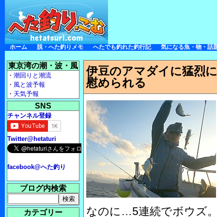
ホーム
脱・へた釣りメモ
へたでも釣れた釣行記
気になる魚・物・話
東京湾の潮・波・風
伊豆のアマダイに猛烈に
・
潮回りと潮流
慰められる
・
風と波予報
・
天気予報
SNS
チャンネル登録
Twitter@hetaturi
facebook@へた釣り
ブログ内検索
なのに…5連続でボウズ
カテゴリー