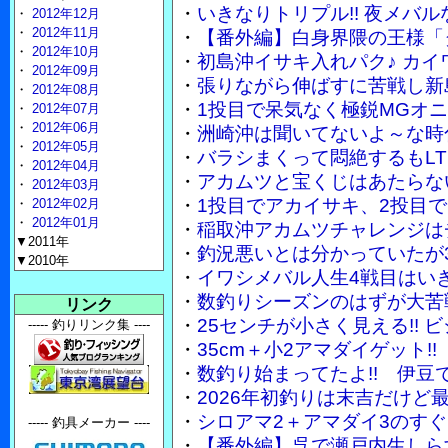
・
いきなりトリプル!! 夜メバ
・
2012年12月
・
2012年11月
・
【番外編】白身界隈の王様「
・
2012年10月
・
初島沖イサキ入れパク♪ カイ
・
2012年09月
・
張りながら伸ばすに苦戦し新
・
2012年08月
・
1投目で呆気なく極鋭MGオ
・
2012年07月
・
2012年06月
・
洲崎沖は聞いてないよ～な時
・
2012年05月
・
バラシまくって悶絶するもLT
・
2012年04月
・
アカムツと宝くじはあたらな
・
2012年03月
・
1投目でアカイサキ、2投目で
・
2012年02月
・
2012年01月
・
稲取沖アカムツチャレンジは
▼2011年
・
釣況悪いとは分かっていたが3
▼2010年
・
イワシメバル人生4戦目はい
・
数釣りシーズンのはずが大苦
リンク
・
25センチが小さく見える!!
----- 釣りリンク集 ----
・
35cm＋小2アマダイゲット
・
数釣り始まってたよ!! 伊豆
・
2026年初釣りは末吉だけど
・
シロアマ2＋アマダイ3のす
----- 釣具メーカー ----
・
【番外編】呉で瀬戸内生しら