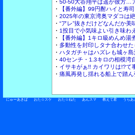
・
50-50大谷翔平は遥か彼方…
・
【番外編】99円酎ハイと寿
・
2025年の東京湾奥マダコは
・
“アレ”抜きだけどなんだか美
・
1投目で小気味よい引き味わ
・
【番外編】1キロ級めんめ湯
・
多動性を封印しタナ合わせた
・
ハタガチャはハズレも城ヶ島
・
40センチ・1.3キロの相模
・
イサキがぁ!! カイワリは!
・
痛風再発し揺れる船上で踏ん張
にゅーあきば
おた☆スケ
おた☆ねた
あんスマ
教えて君
うらあ