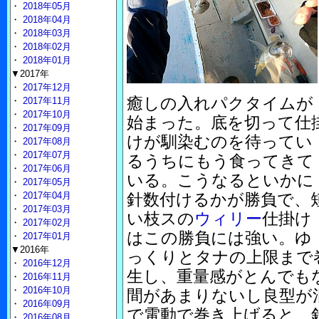
・
2018年05月
・
2018年04月
・
2018年03月
・
2018年02月
・
2018年01月
▼2017年
・
2017年12月
癒しの入れパクタイムが
・
2017年11月
・
2017年10月
始まった。底を切って仕
・
2017年09月
けが馴染むのを待ってい
・
2017年08月
・
2017年07月
るうちにもう食ってきて
・
2017年06月
いる。こうなるといかに
・
2017年05月
・
2017年04月
針数付けるかが勝負で、
・
2017年03月
い枝スの
ウィリー
仕掛け
・
2017年02月
はこの勝負には強い。ゆ
・
2017年01月
▼2016年
っくりとタナの上限まで
・
2016年12月
生し、重量感がとんでも
・
2016年11月
・
2016年10月
間があまりないし良型が
・
2016年09月
で電動で巻き上げると、
・
2016年08月