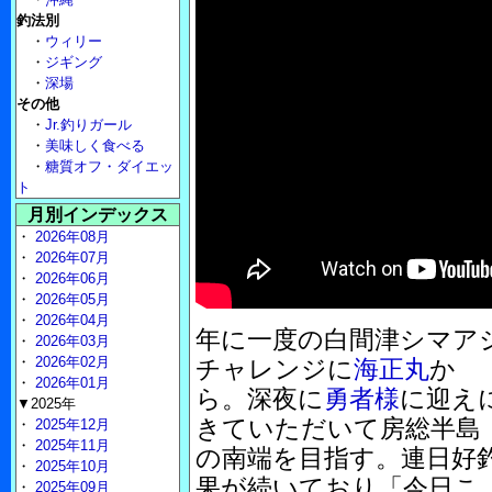
釣法別
・
ウィリー
・
ジギング
・
深場
その他
・
Jr.釣りガール
・
美味しく食べる
・
糖質オフ・ダイエッ
ト
月別インデックス
・
2026年08月
・
2026年07月
・
2026年06月
・
2026年05月
・
2026年04月
年に一度の白間津シマア
・
2026年03月
・
2026年02月
チャレンジに
海正丸
か
・
2026年01月
ら。深夜に
勇者様
に迎え
▼2025年
きていただいて房総半島
・
2025年12月
・
2025年11月
の南端を目指す。連日好
・
2025年10月
果が続いており「今日こ
・
2025年09月