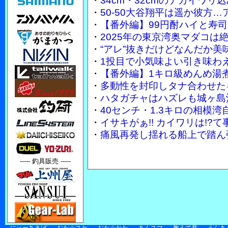
・
34cm・32cmのデカイワ
・
50-50大谷翔平は遥か彼方…
・
【番外編】99円酎ハイと寿
・
2025年の東京湾奥マダコは
・
“アレ”抜きだけどなんだか美
・
1投目で小気味よい引き味わ
・
【番外編】1キロ級めんめ湯
・
多動性を封印しタナ合わせた
・
ハタガチャはハズレも城ヶ島
・
40センチ・1.3キロの相模
・
イサキがぁ!! カイワリは!
・
痛風再発し揺れる船上で踏ん張
----- 釣具販売 -----