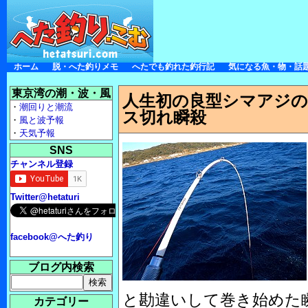
ホーム
脱・へた釣りメモ
へたでも釣れた釣行記
気になる魚・物・話
東京湾の潮・波・風
人生初の良型シマアジの
・
潮回りと潮流
ス切れ瞬殺
・
風と波予報
・
天気予報
SNS
チャンネル登録
Twitter@hetaturi
facebook@へた釣り
ブログ内検索
と勘違いして巻き始めた
カテゴリー