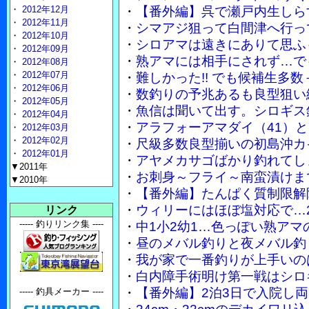
・
2012年12月
・
【番外編】呉で瀬戸内生しら
・
2012年11月
・
シマアジ狙って白間津へ行っ
・
2012年10月
・
シロアマは遠きにありて思ふ
・
2012年09月
・
熟アマには相手にされず…で
・
2012年08月
・
2012年07月
・
難しかった!! でも候補生多
・
2012年06月
・
数釣りの予兆あるも良型狙い
・
2012年05月
・
魚信は聞いて出す。シロギス
・
2012年04月
・
アラフォーアマダイ（41）
・
2012年03月
・
2012年02月
・
尺級多数良型揃いの初島沖カ
・
2012年01月
・
アヤメカサゴばかり釣れてし
▼2011年
・
お刺身～フライ～南蛮漬けまで
▼2010年
・
【番外編】たんぱく質制限解
・
ウィリーにはほぼ塩対応で…2
リンク
----- 釣りリンク集 ----
・
中1小2幼1…色っぽい熟ア
・
昼のメバル釣りと夜メバル釣
・
我が家で一番釣りが上手いのは妻
・
白内障手術明け第一戦はシロ
・
【番外編】2泊3日で入院し
----- 釣具メーカー ----