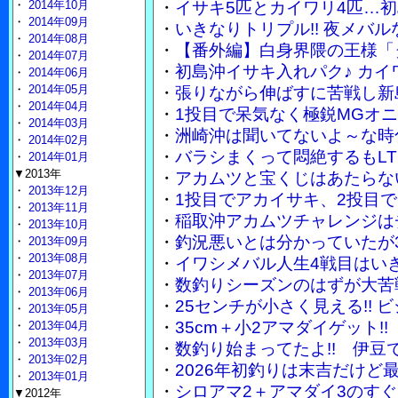
・
2014年10月
・
イサキ5匹とカイワリ4匹…
・
2014年09月
・
いきなりトリプル!! 夜メバ
・
2014年08月
・
【番外編】白身界隈の王様「
・
2014年07月
・
初島沖イサキ入れパク♪ カイ
・
2014年06月
・
2014年05月
・
張りながら伸ばすに苦戦し新
・
2014年04月
・
1投目で呆気なく極鋭MGオ
・
2014年03月
・
洲崎沖は聞いてないよ～な時
・
2014年02月
・
バラシまくって悶絶するもLT
・
2014年01月
▼2013年
・
アカムツと宝くじはあたらな
・
2013年12月
・
1投目でアカイサキ、2投目で
・
2013年11月
・
稲取沖アカムツチャレンジは
・
2013年10月
・
釣況悪いとは分かっていたが3
・
2013年09月
・
2013年08月
・
イワシメバル人生4戦目はい
・
2013年07月
・
数釣りシーズンのはずが大苦
・
2013年06月
・
25センチが小さく見える!!
・
2013年05月
・
35cm＋小2アマダイゲット
・
2013年04月
・
2013年03月
・
数釣り始まってたよ!! 伊豆
・
2013年02月
・
2026年初釣りは末吉だけど
・
2013年01月
・
シロアマ2＋アマダイ3のす
▼2012年