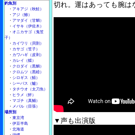
切れ。運はあっても腕は
釣魚別
・
アキアジ（秋鮭）
・
アジ（鯵）
・
アマダイ（甘鯛）
・
イサキ（伊佐木）
・
オニカサゴ（鬼笠
子）
・
カイワリ（貝割）
・
カサゴ（笠子）
・
カワハギ（皮剥）
・
カレイ（鰈）
・
クロダイ（黒鯛）
・
クロムツ（黒睦）
・
シロギス（鱚）
・
シーバス（鱸）
・
タチウオ（太刀魚）
・
ヒラメ（鮃）
・
マゴチ（真鯒）
・
メバル（目張）
場所別
・
東京湾
▼声も出演版
・
伊豆半島
・
北海道
・
沖縄