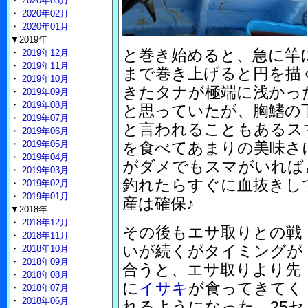
・
2020年03月
・
2020年02月
・
2020年01月
▼2019年
と巻き始めると、急に竿
・
2019年12月
・
2019年11月
まで巻き上げると円を描
・
2019年10月
きたタナが極端に浅かっ
・
2019年09月
・
2019年08月
と思っていたが、胸鰭の
・
2019年07月
と言われることもあるス
・
2019年06月
・
2019年05月
を食べてあまりの美味さ
・
2019年04月
がダメでもスマがいれば
・
2019年03月
釣れたらすぐに血抜きし
・
2019年02月
・
2019年01月
産は確保♪
▼2018年
・
2018年12月
その後もエサ取りとの戦
・
2018年11月
いが続くがタイミングが
・
2018年10月
・
2018年09月
合うと、エサ取りより先
・
2018年08月
に
イサキ
が食ってきてく
・
2018年07月
・
2018年06月
れるようになった。25セ