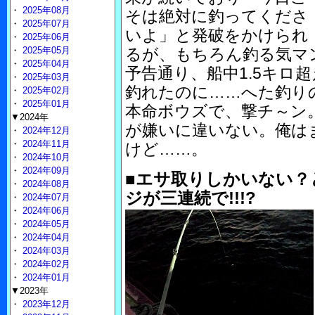
・
2025年08月
そは絶対に釣ってくださ
・
2025年07月
いよ」と発破をかけられ
・
2025年06月
・
2025年05月
るが、もちろん釣る気マ
・
2025年04月
予告通り、船中1.5キロ
・
2025年03月
釣れたのに……へた釣り
・
2025年02月
・
2025年01月
本命ボウズで、撃チ～ン
▼2024年
が嫌いに違いない。俺は
・
2024年12月
・
2024年11月
けど……。
・
2024年10月
・
2024年09月
■エサ取りしかいない？
・
2024年08月
ジが三連続で!!!?
・
2024年07月
・
2024年06月
・
2024年05月
・
2024年04月
・
2024年03月
・
2024年02月
・
2024年01月
▼2023年
・
2023年12月