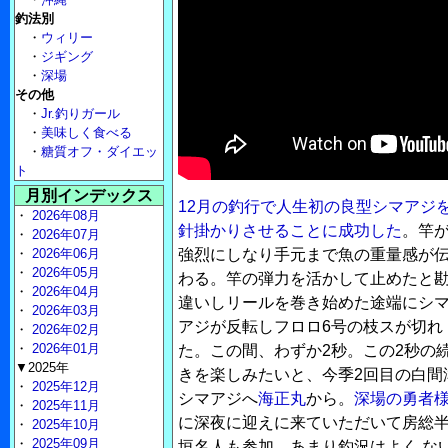
釣法別
・
ウィリー
・
ジギング
・
深場
その他
・
Jr.釣りガール
・
美味しく食べる
・
糖質オフ・ダイエッ
ト
月別インデックス
12月の釣行で人生初の良型シマアジ
・
2026年08月
針掛かりさせることに成功した
。竿
・
2026年07月
・
2026年06月
強烈にしなり手元まで魚の重量感が
・
2026年05月
わる。竿の弾力を活かして止めたと
・
2026年04月
違いしリールを巻き始めた途端にシ
・
2026年03月
アジが反転しフロロ6号の枝スが切れ
・
2026年02月
・
2026年01月
た。この間、わずか2秒。この2秒の
▼2025年
きを楽しみたいと、今季2回目の白間
・
2025年12月
シマアジへ
海正丸
から。
深場の勇者
・
2025年11月
に深夜に迎えに来ていただいて房総半
・
2025年10月
・
2025年09月
垣名人も参加。あまり釣況はよく な