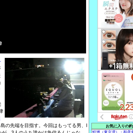
を
が
伝
勘
マ
続
津
様
島の先端を目指す。今回はもってる男、I
お気に入りの釣
鮫洲（東京湾）・和彦
いが、3人のうち誰かは魚信るんじゃな