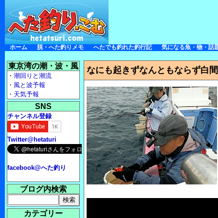
ホーム
脱・へた釣りメモ
へたでも釣れた釣行記
気になる魚・物・話
東京湾の潮・波・風
なにも起きずなんともならず白間
・
潮回りと潮流
・
風と波予報
・
天気予報
SNS
チャンネル登録
Twitter@hetaturi
facebook@へた釣り
ブログ内検索
カテゴリー