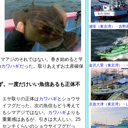
イ
り
ク
エ
浦安（東京湾）・吉野
こ
と
た
。
シマアジのそれではない。巻き始めると竿
金沢八景（東京湾）・
の
カワハギ
だった。取りあえずお土産確保
ず。一度だけいい魚信あるも正体不
エサ取りの正体は
カワハギ
とショウサ
京急大津（東京湾）・
イフグだった。次の魚信もどう考えて
もシマアジではない。
カワハギ
よりも
重量感はあるが、引きは大人しい。25
センチくらいのショウサイフグだっ