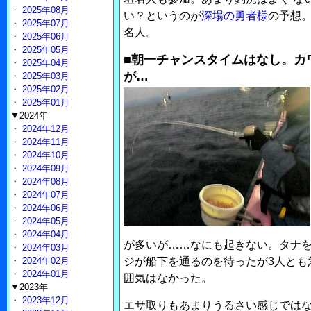
・
2025年08月
い？というのが
深場の勇者様
の予想
・
2025年07月
名人。
・
2025年06月
・
2025年05月
■朝一チャンスタイムはなし。カ
・
2025年04月
が…
・
2025年03月
・
2025年02月
・
2025年01月
▼2024年
・
2024年12月
・
2024年11月
・
2024年10月
・
2024年09月
・
2024年08月
・
2024年07月
・
2024年06月
・
2024年05月
・
2024年04月
が多いが……なにも起きない。タナを
・
2024年03月
・
2024年02月
ジが船下を通るのを待ったが3人とも
・
2024年01月
囲気はなかった。
▼2023年
・
2023年12月
エサ取りもあまりうるさい感じでは