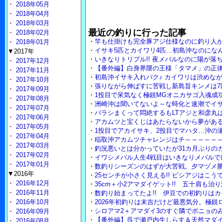
・
2018年05月
・
2018年04月
・
2018年03月
最近の釣りに行った記事
・
2018年02月
・
竿も仕掛けも完全豚アジ仕様なのに釣り人
・
2018年01月
・
イサキ5匹とカイワリ4匹…初島沖なのにな
▼2017年
・
いきなりトリプル!! 夜メバルなのに陽が落
・
2017年12月
・
【番外編】白身界隈の王様「タマメ」の正体
・
2017年11月
・
初島沖イサキ入れパク♪ カイワリは渋めな
・
2017年10月
・
張りながら伸ばすに苦戦し新島旨キンメは7
・
2017年09月
・
1投目で呆気なく極鋭MGオニカサゴ入魂成
・
2017年08月
・
洲崎沖は聞いてないよ～な時化と速潮でイ
・
2017年07月
・
バラシまくって悶絶するもLTアジと和彦丸は裏
・
2017年06月
・
アカムツと宝くじはあたらないから夢がある
・
2017年05月
・
1投目でアカイサキ、2投目でマハタ…沖の瀬
・
2017年04月
・
稲取沖アカムツチャレンジはチ～～～～～
・
2017年03月
・
釣況悪いとは分かっていたが31カ月ぶりのカ
・
2017年02月
・
イワシメバル人生4戦目はいきなりメバルで
・
2017年01月
・
数釣りシーズンのはずが大苦戦。夕マヅメ勝
▼2016年
・
25センチが小さく見える!! ビシアジはこ
・
2016年12月
・
35cm＋小2アマダイゲット!! 五十肩も治
・
2016年11月
・
数釣り始まってたよ!! 伊豆での初釣りはカ
・
2016年10月
・
2026年初釣りは末吉だけど最悪気分。極鋭
・
シロアマ2＋アマダイ3のすぐ隣でポニョの
・
2016年09月
・
【番外編】呉で瀬戸内生しらす＆天然マダ
・
2016年08月