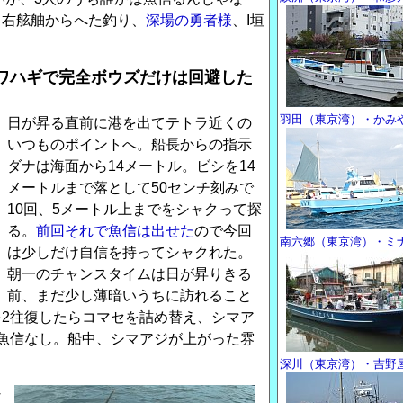
。右舷舳からへた釣り、
深場の勇者様
、I垣
ワハギで完全ボウズだけは回避した
羽田（東京湾）・かみ
日が昇る直前に港を出てテトラ近くの
いつものポイントへ。船長からの指示
ダナは海面から14メートル。ビシを14
メートルまで落として50センチ刻みで
10回、5メートル上までをシャクって探
る。
前回それで魚信は出せた
ので今回
南六郷（東京湾）・ミ
は少しだけ自信を持ってシャクれた。
朝一のチャンスタイムは日が昇りきる
前、まだ少し薄暗いうちに訪れること
2往復したらコマセを詰め替え、シマア
魚信なし。船中、シマアジが上がった雰
深川（東京湾）・吉野
な