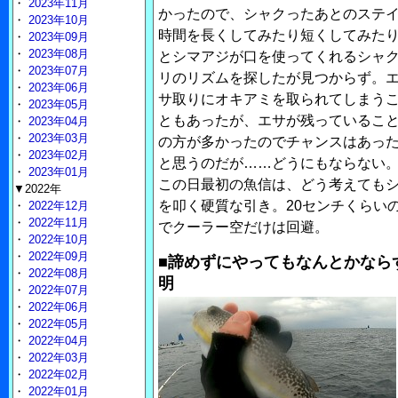
・
2023年11月
かったので、シャクったあとのステ
・
2023年10月
時間を長くしてみたり短くしてみた
・
2023年09月
・
2023年08月
とシマアジが口を使ってくれるシャ
・
2023年07月
リのリズムを探したが見つからず。
・
2023年06月
サ取りにオキアミを取られてしまう
・
2023年05月
ともあったが、エサが残っているこ
・
2023年04月
・
2023年03月
の方が多かったのでチャンスはあっ
・
2023年02月
と思うのだが……どうにもならない
・
2023年01月
この日最初の魚信は、どう考えても
▼2022年
を叩く硬質な引き。20センチくらい
・
2022年12月
・
2022年11月
でクーラー空だけは回避。
・
2022年10月
・
2022年09月
■諦めずにやってもなんとかなら
・
2022年08月
明
・
2022年07月
・
2022年06月
・
2022年05月
・
2022年04月
・
2022年03月
・
2022年02月
・
2022年01月