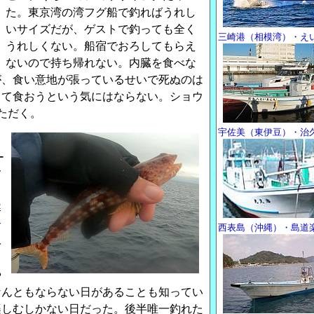
た。東京湾の湾フグ船で釣ればうれし
いサイズだが、ゲストで釣っても全く
三崎港（相模湾）・え
うれしくない。船宿でおろしてもらえ
ないので持ち帰れない。内臓を食べな
が、食い意地が張っているせいで死ぬのは
して食おうという気にはならない。ショウ
ただく。
宇佐美（東伊豆）・治
ー
メ
キ
寒
サ
西表島（沖縄）・島道
み
や
なんともならない日があることも知ってい
楽しむしかない日だった。後半唯一釣れた