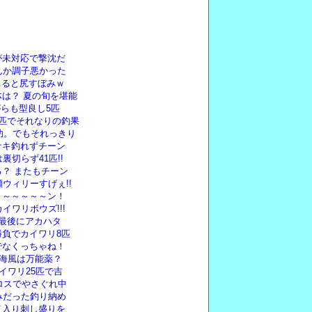
が未対応で撃沈だ
んか調子悪かった
ちると尻すぼみｗ
は？ 夏の旬を堪能
がらも型良し5匹
匹でそれなりの釣果
功。でもそれっきり
サキ釣れずチーン
切らず41匹!!
？ またもチーン
ウィリーすげぇ!!
～～～～～～ン！
イワリボウズ!!!
最後にアカハタ
負でカイワリ8匹
うでなくっちゃね！
り海風は万能薬？
イワリ25匹で吉
ロスでやさぐれ中
みだった釣り納め
イ入り刺し盛りを