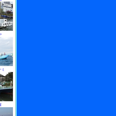
や
ナミ
屋