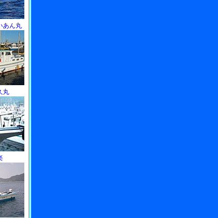
いあん丸
久丸
楽