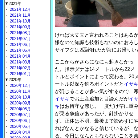
▼2021年
・
2021年12月
・
2021年11月
・
2021年10月
・
2021年09月
・
2021年08月
ければ大丈夫と言われることはある
・
2021年07月
嫌なので知識も技術もないのにおろ
・
2021年06月
サイフグは2匹釣れたが海にお帰りい
・
2021年05月
・
2021年04月
ここからがさらになにも起きなかっ
・
2021年03月
・
2021年02月
た。指示ダナは14メートルから22メ
・
2021年01月
トルとポイントによって変わる。20
▼2020年
ートル以深を釣るポイントだと
イサ
・
2020年12月
が混じることが多い気がするので、
・
2020年11月
・
2020年10月
イサキ
でお土産追加と目論んだが
イ
・
2020年09月
キ
はお留守な感じ。一度だけ竿に重
・
2020年08月
が乗る魚信があったが、針掛かりせ
・
2020年07月
・
2020年06月
ず。正体は不明。最後まで諦めずに
・
2020年05月
ればなんとかなると信じているが、
・
2020年04月
る。今日はなんともならないことを