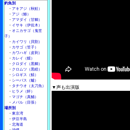
釣魚別
・
アキアジ（秋鮭）
・
アジ（鯵）
・
アマダイ（甘鯛）
・
イサキ（伊佐木）
・
オニカサゴ（鬼笠
子）
・
カイワリ（貝割）
・
カサゴ（笠子）
・
カワハギ（皮剥）
・
カレイ（鰈）
・
クロダイ（黒鯛）
・
クロムツ（黒睦）
・
シロギス（鱚）
・
シーバス（鱸）
・
タチウオ（太刀魚）
▼声も出演版
・
ヒラメ（鮃）
・
マゴチ（真鯒）
・
メバル（目張）
場所別
・
東京湾
・
伊豆半島
・
北海道
・
沖縄