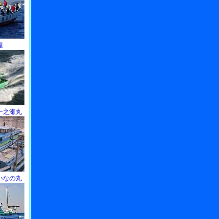
屋
一之瀬丸
いなの丸