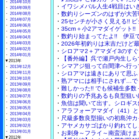
・
2014年10月
・
イワシメバル人生4戦目はい
・
2014年09月
・
数釣りシーズンのはずが大苦
・
2014年08月
・
2014年07月
・
25センチが小さく見える!!
・
2014年06月
・
35cm＋小2アマダイゲット
・
2014年05月
・
数釣り始まってたよ!! 伊豆
・
2014年04月
・
2026年初釣りは末吉だけど
・
2014年03月
・
2014年02月
・
シロアマ2＋アマダイ3のす
・
2014年01月
・
【番外編】呉で瀬戸内生しら
▼2013年
・
シマアジ狙って白間津へ行っ
・
2013年12月
・
2013年11月
・
シロアマは遠きにありて思ふ
・
2013年10月
・
熟アマには相手にされず…で
・
2013年09月
・
難しかった!! でも候補生多
・
2013年08月
・
数釣りの予兆あるも良型狙い
・
2013年07月
・
2013年06月
・
魚信は聞いて出す。シロギス
・
2013年05月
・
アラフォーアマダイ（41）
・
2013年04月
・
尺級多数良型揃いの初島沖カ
・
2013年03月
・
アヤメカサゴばかり釣れてし
・
2013年02月
・
2013年01月
・
お刺身～フライ～南蛮漬けまで
▼2012年