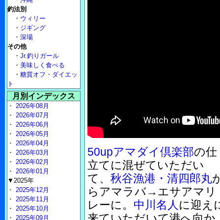
釣法別
・
ウィリー
・
ジギング
・
深場
その他
・
Jr.釣りガール
・
美味しく食べる
・
糖質オフ・ダイエッ
ト
月別インデックス
・
2026年08月
・
2026年07月
・
2026年06月
・
2026年05月
・
2026年04月
50upアマダイ倶楽部
の仕
・
2026年03月
・
2026年02月
立てに混ぜていただい
・
2026年01月
て、
秋谷漁港・清四郎丸
▼2025年
らアマラバ→エサアマリ
・
2025年12月
・
2025年11月
レーに。
中川名人
に迎え
・
2025年10月
来ていただいて港へ向か
・
2025年09月