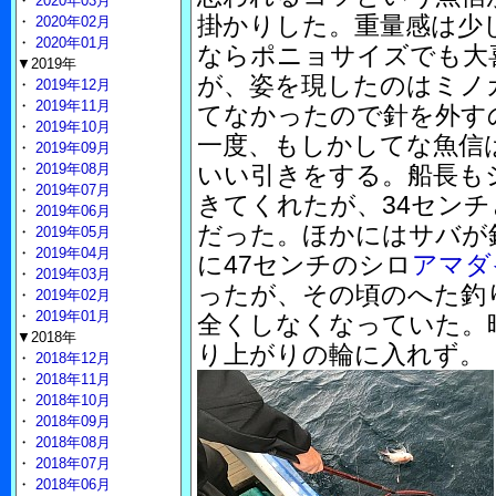
・
2020年03月
掛かりした。重量感は少
・
2020年02月
・
2020年01月
ならポニョサイズでも大
▼2019年
が、姿を現したのはミノ
・
2019年12月
・
2019年11月
てなかったので針を外す
・
2019年10月
一度、もしかしてな魚信
・
2019年09月
・
2019年08月
いい引きをする。船長も
・
2019年07月
きてくれたが、34セン
・
2019年06月
だった。ほかにはサバが
・
2019年05月
・
2019年04月
に47センチのシロ
アマダ
・
2019年03月
ったが、その頃のへた釣
・
2019年02月
・
2019年01月
全くしなくなっていた。
▼2018年
り上がりの輪に入れず。
・
2018年12月
・
2018年11月
・
2018年10月
・
2018年09月
・
2018年08月
・
2018年07月
・
2018年06月