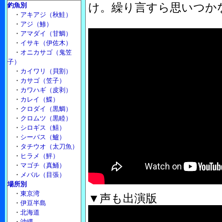
け。繰り言すら思いつか
釣魚別
・
アキアジ（秋鮭）
・
アジ（鯵）
・
アマダイ（甘鯛）
・
イサキ（伊佐木）
・
オニカサゴ（鬼笠
子）
・
カイワリ（貝割）
・
カサゴ（笠子）
・
カワハギ（皮剥）
・
カレイ（鰈）
・
クロダイ（黒鯛）
・
クロムツ（黒睦）
・
シロギス（鱚）
・
シーバス（鱸）
・
タチウオ（太刀魚）
・
ヒラメ（鮃）
・
マゴチ（真鯒）
・
メバル（目張）
場所別
・
東京湾
▼声も出演版
・
伊豆半島
・
北海道
・
沖縄