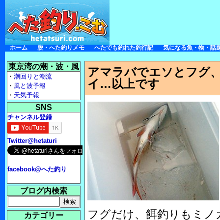
ホーム
脱・へた釣りメモ
へたでも釣れた釣行記
気になる魚・物・話
東京湾の潮・波・風
アマラバでエソとフグ
・
潮回りと潮流
イ…以上です
・
風と波予報
・
天気予報
SNS
チャンネル登録
Twitter@hetaturi
facebook@へた釣り
ブログ内検索
フグだけ、餌釣りもミノ
カテゴリー