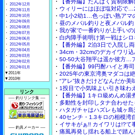
・
【番外編】たんぱく質制限解
・
2012年12月
・
ウィリーにはほぼ塩対応で…2
・
2012年11月
・
中1小2幼1…色っぽい熟ア
・
2012年10月
・
2012年09月
・
昼のメバル釣りと夜メバル釣
・
2012年08月
・
我が家で一番釣りが上手いのは妻
・
2012年07月
・
白内障手術明け第一戦はシロ
・
2012年06月
・
【番外編】2泊3日で入院し
・
2012年05月
・
2012年04月
・
34cm・32cmのデカイワ
・
2012年03月
・
50-50大谷翔平は遥か彼方…
・
2012年02月
・
【番外編】99円酎ハイと寿
・
2012年01月
▼2011年
・
2025年の東京湾奥マダコは
▼2010年
・
“アレ”抜きだけどなんだか美
・
1投目で小気味よい引き味わ
リンク
・
【番外編】1キロ級めんめ湯
----- 釣りリンク集 ----
・
多動性を封印しタナ合わせた
・
ハタガチャはハズレも城ヶ島
・
40センチ・1.3キロの相模
・
イサキがぁ!! カイワリは!
----- 釣具メーカー ----
・
痛風再発し揺れる船上で踏ん張