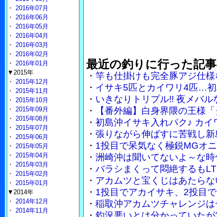
・
2016年07月
・
2016年06月
・
2016年05月
・
2016年04月
・
2016年03月
・
2016年02月
最近の釣りに行った記事
・
2016年01月
▼2015年
・
竿も仕掛けも完全豚アジ仕様
・
2015年12月
・
イサキ5匹とカイワリ4匹…
・
2015年11月
・
いきなりトリプル!! 夜メバ
・
2015年10月
・
2015年09月
・
【番外編】白身界隈の王様「
・
2015年08月
・
初島沖イサキ入れパク♪ カイ
・
2015年07月
・
張りながら伸ばすに苦戦し新
・
2015年06月
・
1投目で呆気なく極鋭MGオ
・
2015年05月
・
2015年04月
・
洲崎沖は聞いてないよ～な時
・
2015年03月
・
バラシまくって悶絶するもLT
・
2015年02月
・
アカムツと宝くじはあたらな
・
2015年01月
・
1投目でアカイサキ、2投目で
▼2014年
・
2014年12月
・
稲取沖アカムツチャレンジは
・
2014年11月
・
釣況悪いとは分かっていたが3