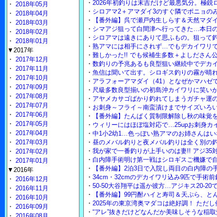
・
2026年初釣りは末吉だけど最悪気分。極鋭
・
2018年05月
・
シロアマ2＋アマダイ3のすぐ隣でポニョの
・
2018年04月
・
【番外編】呉で瀬戸内生しらす＆天然マダ
・
2018年03月
・
シマアジ狙って白間津へ行ってきた…本日
・
2018年02月
・
シロアマは遠きにありて思ふもの。狙って
・
2018年01月
・
熟アマには相手にされず…でもデカイワリで
▼2017年
・
難しかった!! でも候補生多数＋よしださん
・
2017年12月
・
数釣りの予兆あるも良型狙い継続中でデカイ
・
2017年11月
・
魚信は聞いて出す。シロギス釣りの霧が晴れ
・
2017年10月
・
アラフォーアマダイ（41）となぜかマハゼ
・
2017年09月
・
尺級多数良型揃いの初島沖カイワリに笑い
・
2017年08月
・
アヤメカサゴばかり釣れてしまうガチャ運
・
2017年07月
・
お刺身～フライ～南蛮漬けまでサイズいろいろ
・
2017年06月
・
【番外編】たんぱく質制限解除し秋の味覚
・
2017年05月
・
ウィリーにはほぼ塩対応で…25upお刺身カ
・
2017年04月
・
中1小2幼1…色っぽい熟アマのお姉さんは
・
2017年03月
・
昼のメバル釣りと夜メバル釣りは全く別の釣
・
我が家で一番釣りが上手いのは妻!! アジ35
・
2017年02月
・
白内障手術明け第一戦はシロギスご機嫌で自
・
2017年01月
・
【番外編】2泊3日で入院し両目の白内障の
▼2016年
・
34cm・32cmのデカイワリ込み9匹で手術
・
2016年12月
・
50-50大谷翔平は遥か彼方…アジキス20-2
・
2016年11月
・
【番外編】99円酎ハイと寿司＆天ぷら、と
・
2016年10月
・
2025年の東京湾奥マダコは絶好調！ ただ
・
2016年09月
・
“アレ”抜きだけどなんだか美味しそうな稲取
・
2016年08月