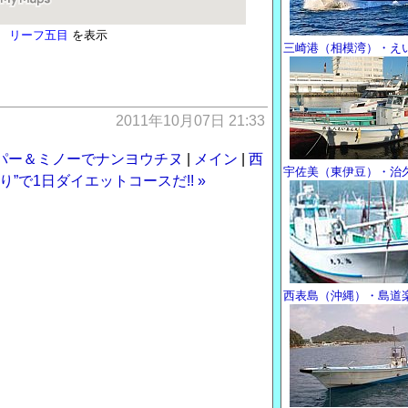
道楽 リーフ五目
を表示
三崎港（相模湾）・え
2011年10月07日 21:33
ッパー＆ミノーでナンヨウチヌ
|
メイン
|
西
宇佐美（東伊豆）・治
り”で1日ダイエットコースだ!! »
西表島（沖縄）・島道