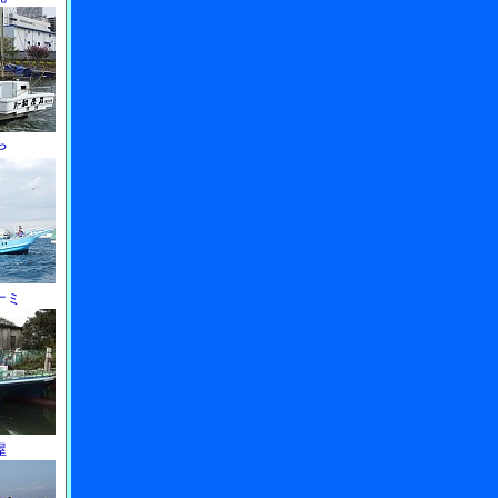
や
ナミ
屋