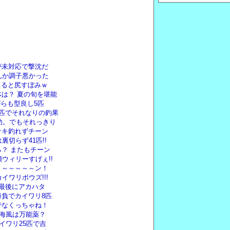
が未対応で撃沈だ
んか調子悪かった
ちると尻すぼみｗ
は？ 夏の旬を堪能
がらも型良し5匹
匹でそれなりの釣果
功。でもそれっきり
サキ釣れずチーン
切らず41匹!!
？ またもチーン
ウィリーすげぇ!!
～～～～～～ン！
イワリボウズ!!!
最後にアカハタ
負でカイワリ8匹
うでなくっちゃね！
り海風は万能薬？
イワリ25匹で吉