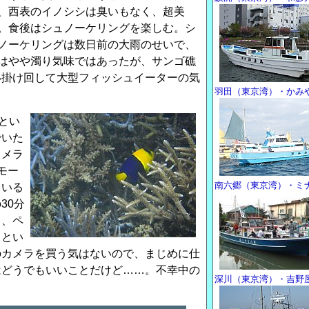
、西表のイノシシは臭いもなく、超美
。食後はシュノーケリングを楽しむ。シ
ノーケリングは数日前の大雨のせいで、
はやや濁り気味ではあったが、サンゴ礁
い掛け回して大型フィッシュイーターの気
羽田（東京湾）・かみ
0とい
でいた
カメラ
モー
南六郷（東京湾）・ミ
ている
30分
ら、ペ
？とい
のカメラを買う気はないので、まじめに仕
はどうでもいいことだけど……。不幸中の
深川（東京湾）・吉野