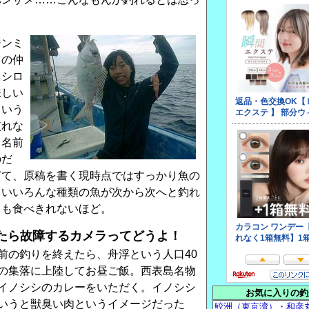
ジンミ
タの仲
、シロ
味しい
ていう
慣れな
と名前
のだ
ぎて、原稿を書く現時点ではすっかり魚の
らいいろんな種類の魚が次から次へと釣れ
ても食べきれないほど。
たら故障するカメラってどうよ！
前の釣りを終えたら、舟浮という人口40
の集落に上陸してお昼ご飯。西表島名物
イノシシのカレーをいただく。イノシシ
お気に入りの釣
いうと獣臭い肉というイメージだった
鮫洲（東京湾）・和彦