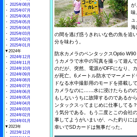
・
2025年08月
が
・
2025年07月
味
・
2025年06月
ュ
・
2025年05月
海
・
2025年04月
・
2025年03月
の間を逃げ惑うきれいな色の魚を追
・
2025年02月
分を味わう。
・
2025年01月
▼2024年
防水カメラのペンタックスOptio W9
・
2024年12月
うカメラで水中の写真を撮って遊ん
・
2024年11月
のだが、突然、電源がOFFになり、
・
2024年10月
・
2024年09月
が死亡。6メートル防水でマーメード
・
2024年08月
ドなる水中撮影用のモードを搭載し
・
2024年07月
カメラなのに……水に浸けたらものの
・
2024年06月
・
2024年05月
もしないうちに故障するのであるか
・
2024年04月
ンタックスってまじめに仕事してる
・
2024年03月
う気分である。もう二度とこの会社
・
2024年02月
事してようがいまいが、へた釣りに
・
2024年01月
▼2023年
幸いでSDカードは無事だった。
・
2023年12月