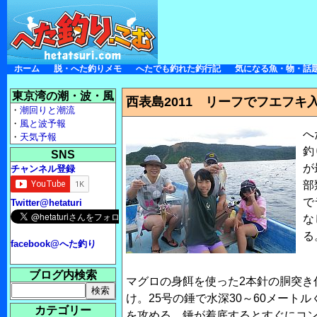
ホーム
脱・へた釣りメモ
へたでも釣れた釣行記
気になる魚・物・話
東京湾の潮・波・風
西表島2011 リーフでフエフ
・
潮回りと潮流
・
風と波予報
へ
・
天気予報
釣
SNS
が
チャンネル登録
部
で
Twitter@hetaturi
な
る
facebook@へた釣り
ブログ内検索
マグロの身餌を使った2本針の胴突き
け。25号の錘で水深30～60メートル
カテゴリー
を攻める。錘が着底するとすぐにコ