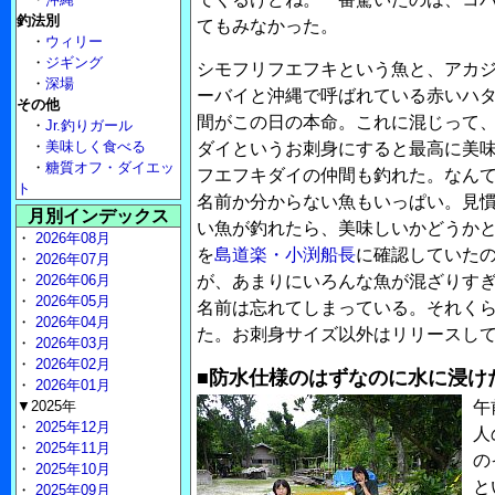
釣法別
てもみなかった。
・
ウィリー
・
ジギング
シモフリフエフキという魚と、アカ
・
深場
ーバイと沖縄で呼ばれている赤いハ
その他
間がこの日の本命。これに混じって
・
Jr.釣りガール
・
美味しく食べる
ダイというお刺身にすると最高に美
・
糖質オフ・ダイエッ
フエフキダイの仲間も釣れた。なん
ト
名前か分からない魚もいっぱい。見
月別インデックス
い魚が釣れたら、美味しいかどうか
・
2026年08月
を
島道楽・小渕船長
に確認していた
・
2026年07月
・
2026年06月
が、あまりにいろんな魚が混ざりす
・
2026年05月
名前は忘れてしまっている。それく
・
2026年04月
た。お刺身サイズ以外はリリースし
・
2026年03月
・
2026年02月
■防水仕様のはずなのに水に浸け
・
2026年01月
▼2025年
午
・
2025年12月
人
・
2025年11月
の
・
2025年10月
と
・
2025年09月