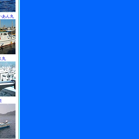
いあん丸
久丸
楽