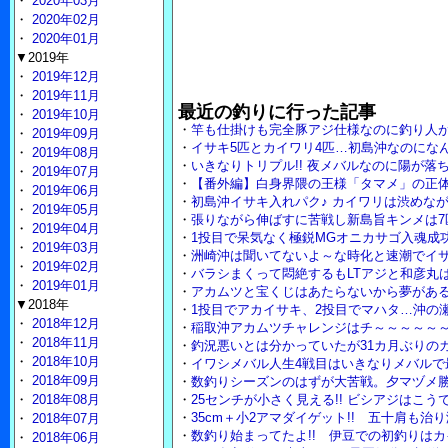
・
2020年03月
・
2020年02月
・
2020年01月
▼2019年
・
2019年12月
・
2019年11月
最近の釣りに行った記事
・
2019年10月
・
竿も仕掛けも完全豚アジ仕様なのに釣り人
・
2019年09月
・
イサキ5匹とカイワリ4匹…初島沖なのにな
・
2019年08月
・
いきなりトリプル!! 夜メバルなのに陽が落
・
2019年07月
・
【番外編】白身界隈の王様「タマメ」の正体
・
2019年06月
・
初島沖イサキ入れパク♪ カイワリは渋めな
・
2019年05月
・
張りながら伸ばすに苦戦し新島旨キンメは7
・
2019年04月
・
1投目で呆気なく極鋭MGオニカサゴ入魂成
・
2019年03月
・
洲崎沖は聞いてないよ～な時化と速潮でイ
・
2019年02月
・
バラシまくって悶絶するもLTアジと和彦丸は裏
・
2019年01月
・
アカムツと宝くじはあたらないから夢がある
▼2018年
・
1投目でアカイサキ、2投目でマハタ…沖の瀬
・
2018年12月
・
稲取沖アカムツチャレンジはチ～～～～～
・
2018年11月
・
釣況悪いとは分かっていたが31カ月ぶりのカ
・
2018年10月
・
イワシメバル人生4戦目はいきなりメバルで
・
2018年09月
・
数釣りシーズンのはずが大苦戦。夕マヅメ勝
・
2018年08月
・
25センチが小さく見える!! ビシアジはこ
・
35cm＋小2アマダイゲット!! 五十肩も治
・
2018年07月
・
数釣り始まってたよ!! 伊豆での初釣りはカ
・
2018年06月