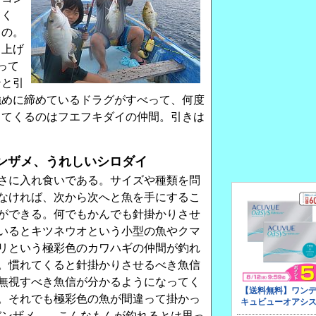
てく
もの。
き上げ
って
ンと引
強めに締めているドラグがすべって、何度
ってくるのはフエフキダイの仲間。引きは
ンザメ、うれしいシロダイ
さに入れ食いである。サイズや種類を問
なければ、次から次へと魚を手にするこ
ができる。何でもかんでも針掛かりさせ
いるとキツネウオという小型の魚やクマ
リという極彩色のカワハギの仲間が釣れ
。慣れてくると針掛かりさせるべき魚信
無視すべき魚信が分かるようになってく
。それでも極彩色の魚が間違って掛かっ
バンザメ……こんなもんが釣れるとは思っ