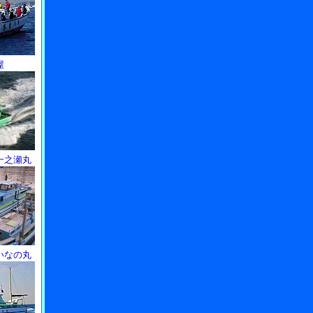
屋
一之瀬丸
いなの丸