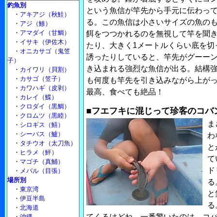
釣魚別
という魚信が竿先から手元に伝わっ
・
アキアジ（秋鮭）
る。この魚信は小さいサイズの魚の
・
アジ（鯵）
・
アマダイ（甘鯛）
餌をつつかれるのを無視して竿を聞
・
イサキ（伊佐木）
たり、大きく1メートルくらい底を切
・
オニカサゴ（鬼笠
誘ったりしていると、竿先がグーー
子）
き込まれる強烈な魚信が出る。結構
・
カイワリ（貝割）
・
カサゴ（笠子）
も何度も竿先を引き込みながら上が
・
カワハギ（皮剥）
最高、食べても絶品！
・
カレイ（鰈）
・
クロダイ（黒鯛）
■フエフキに混じって珍客のコバ
・
クロムツ（黒睦）
ま
・
シロギス（鱚）
・
シーバス（鱸）
わ
・
タチウオ（太刀魚）
と
・
ヒラメ（鮃）
て
・
マゴチ（真鯒）
ド
・
メバル（目張）
場所別
る
・
東京湾
と
・
伊豆半島
る
・
北海道
てくるけどね。一番驚いたのは、コ
・
沖縄