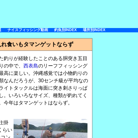
題
ナイスフィッシング動画
釣魚別INDEX
場所別INDEX
キ入れ食いもタマンゲットならず
た釣りが経験したことのある胴突き五目
りの中で、
西表島
のリーフフィッシング
最高に楽しい。沖縄感覚では小物釣りの
類なんだろうが、30センチ級が平均なの
ライトタックルは海面に突き刺さりっぱ
し。いろいろなサイズ、種類が釣れてく
。今年はタマンゲットはならず。
仕掛
くらい
ンコン