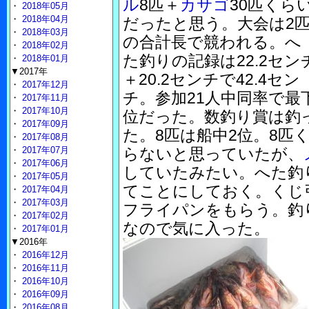
ル
8匹＋
カサゴ
30匹くら
・
2018年05月
・
2018年04月
だったと思う。大会は2
・
2018年03月
の合計長で競われる。へ
・
2018年02月
た釣りの記録は22.2セン
・
2018年01月
▼2017年
＋20.2センチで42.4セン
・
2017年12月
チ。参加21人中同率で最
・
2017年11月
・
2017年10月
位だった。数釣り賞は釣
・
2017年09月
た。8匹は船中2位。8匹
・
2017年08月
・
2017年07月
らないと思っていたが、
・
2017年06月
していたみたい。へた釣
・
2017年05月
てことにしておく。くじ
・
2017年04月
・
2017年03月
フライパンをもらう。釣
・
2017年02月
なので気に入った。
・
2017年01月
▼2016年
・
2016年12月
・
2016年11月
・
2016年10月
・
2016年09月
・
2016年08月