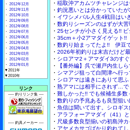
・
稲取沖アカムツチャレンジは
・
2012年12月
・
釣況悪いとは分かっていたが3
・
2012年11月
・
2012年10月
・
イワシメバル人生4戦目はい
・
2012年09月
・
数釣りシーズンのはずが大苦
・
2012年08月
・
25センチが小さく見える!!
・
2012年07月
・
2012年06月
・
35cm＋小2アマダイゲット
・
2012年05月
・
数釣り始まってたよ!! 伊豆
・
2012年04月
・
2026年初釣りは末吉だけど
・
2012年03月
・
シロアマ2＋アマダイ3のす
・
2012年02月
・
2012年01月
・
【番外編】呉で瀬戸内生しら
▼2011年
・
シマアジ狙って白間津へ行っ
▼2010年
・
シロアマは遠きにありて思ふ
・
熟アマには相手にされず…で
リンク
・
難しかった!! でも候補生多
----- 釣りリンク集 ----
・
数釣りの予兆あるも良型狙い
・
魚信は聞いて出す。シロギス
・
アラフォーアマダイ（41）
・
尺級多数良型揃いの初島沖カ
----- 釣具メーカー ----
・
アヤメカサゴばかり釣れてし