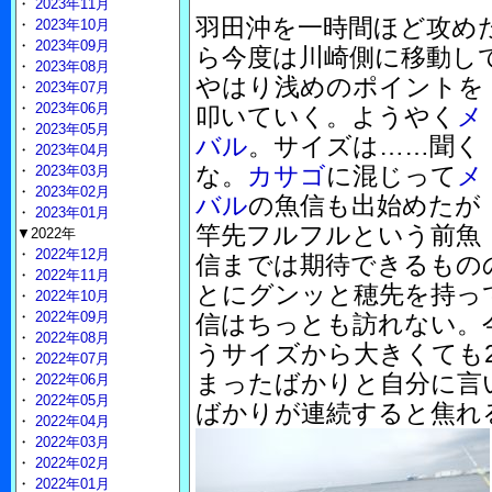
・
2023年11月
羽田沖を一時間ほど攻め
・
2023年10月
・
2023年09月
ら今度は川崎側に移動し
・
2023年08月
やはり浅めのポイントを
・
2023年07月
・
2023年06月
叩いていく。ようやく
メ
・
2023年05月
バル
。サイズは……聞く
・
2023年04月
な。
カサゴ
に混じって
メ
・
2023年03月
・
2023年02月
バル
の魚信も出始めたが
・
2023年01月
竿先フルフルという前魚
▼2022年
・
2022年12月
信までは期待できるもの
・
2022年11月
とにグンッと穂先を持っ
・
2022年10月
・
2022年09月
信はちっとも訪れない。
・
2022年08月
うサイズから大きくても
・
2022年07月
まったばかりと自分に言
・
2022年06月
・
2022年05月
ばかりが連続すると焦れ
・
2022年04月
・
2022年03月
・
2022年02月
・
2022年01月