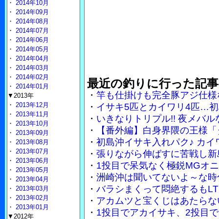
・
2014年10月
・
2014年09月
・
2014年08月
・
2014年07月
・
2014年06月
・
2014年05月
・
2014年04月
・
2014年03月
・
2014年02月
最近の釣りに行った記事
・
2014年01月
・
竿も仕掛けも完全豚アジ仕様
▼2013年
・
2013年12月
・
イサキ5匹とカイワリ4匹…
・
2013年11月
・
いきなりトリプル!! 夜メバ
・
2013年10月
・
【番外編】白身界隈の王様「
・
2013年09月
・
初島沖イサキ入れパク♪ カイ
・
2013年08月
・
2013年07月
・
張りながら伸ばすに苦戦し新
・
2013年06月
・
1投目で呆気なく極鋭MGオ
・
2013年05月
・
洲崎沖は聞いてないよ～な時
・
2013年04月
・
バラシまくって悶絶するもLT
・
2013年03月
・
2013年02月
・
アカムツと宝くじはあたらな
・
2013年01月
・
1投目でアカイサキ、2投目で
▼2012年