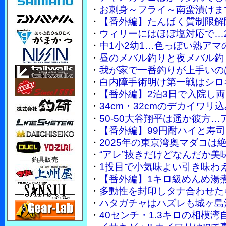
・
お刺身～フライ～南蛮漬けまで
・
【番外編】たんぱく質制限解
・
ウィリーにはほぼ塩対応で…2
・
中1小2幼1…色っぽい熟ア
・
昼のメバル釣りと夜メバル釣
・
我が家で一番釣りが上手いのは妻
・
白内障手術明け第一戦はシロ
・
【番外編】2泊3日で入院し
・
34cm・32cmのデカイワ
・
50-50大谷翔平は遥か彼方…
・
【番外編】99円酎ハイと寿
・
2025年の東京湾奥マダコは
・
“アレ”抜きだけどなんだか美
----- 釣具販売 -----
・
1投目で小気味よい引き味わ
・
【番外編】1キロ級めんめ湯
・
多動性を封印しタナ合わせた
・
ハタガチャはハズレも城ヶ島
・
40センチ・1.3キロの相模