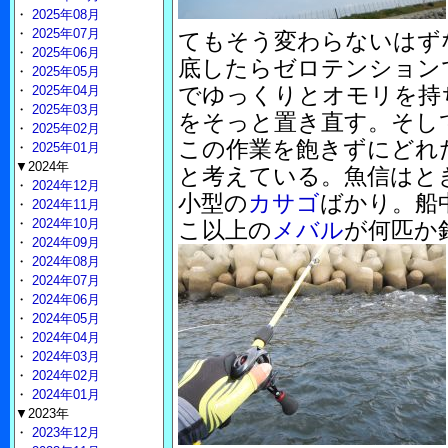
・
2025年08月
・
2025年07月
てもそう変わらないはず
・
2025年06月
底したらゼロテンション
・
2025年05月
でゆっくりとオモリを持
・
2025年04月
・
2025年03月
をそっと置き直す。そして
・
2025年02月
この作業を飽きずにどれ
・
2025年01月
▼2024年
と考えている。魚信はと
・
2024年12月
小型の
カサゴ
ばかり。船
・
2024年11月
・
2024年10月
こ以上の
メバル
が何匹か
・
2024年09月
・
2024年08月
・
2024年07月
・
2024年06月
・
2024年05月
・
2024年04月
・
2024年03月
・
2024年02月
・
2024年01月
▼2023年
・
2023年12月