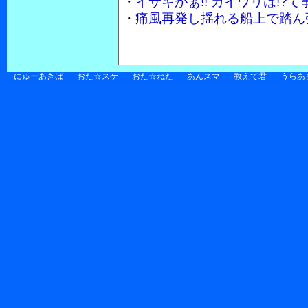
・
イサキがぁ!! カイワリは!
・
痛風再発し揺れる船上で踏ん張
にゅーあきば
おた☆スケ
おた☆ねた
あんスマ
教えて君
うらあ