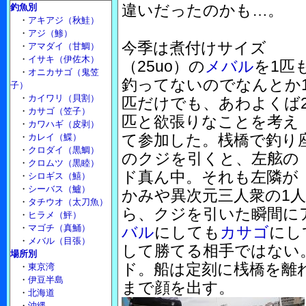
違いだったのかも…。
釣魚別
・
アキアジ（秋鮭）
・
アジ（鯵）
今季は煮付けサイズ
・
アマダイ（甘鯛）
・
イサキ（伊佐木）
（25uo）の
メバル
を1匹
・
オニカサゴ（鬼笠
釣ってないのでなんとか
子）
・
カイワリ（貝割）
匹だけでも、あわよくば
・
カサゴ（笠子）
匹と欲張りなことを考え
・
カワハギ（皮剥）
て参加した。桟橋で釣り
・
カレイ（鰈）
・
クロダイ（黒鯛）
のクジを引くと、左舷の
・
クロムツ（黒睦）
ド真ん中。それも左隣が
・
シロギス（鱚）
・
シーバス（鱸）
かみや異次元三人衆の1
・
タチウオ（太刀魚）
ら、クジを引いた瞬間に
・
ヒラメ（鮃）
・
マゴチ（真鯒）
バル
にしても
カサゴ
にし
・
メバル（目張）
して勝てる相手ではない
場所別
ド。船は定刻に桟橋を離
・
東京湾
・
伊豆半島
まで顔を出す。
・
北海道
・
沖縄