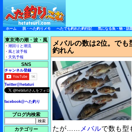
ホーム
脱・へた釣りメモ
へたでも釣れた釣行記
気になる魚・物・話
東京湾の潮・波・風
メバルの数は2位。でも
・
潮回りと潮流
釣れん
・
風と波予報
・
天気予報
SNS
チャンネル登録
Twitter@hetaturi
facebook@へた釣り
ブログ内検索
たが……
メバル
で数も型
カテゴリー