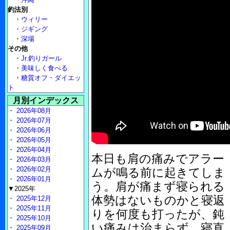
釣法別
・
ウィリー
・
ジギング
・
深場
その他
・
Jr.釣りガール
・
美味しく食べる
・
糖質オフ・ダイエッ
ト
月別インデックス
・
2026年08月
・
2026年07月
・
2026年06月
・
2026年05月
・
2026年04月
本日も肩の痛みでアラー
・
2026年03月
・
2026年02月
ムが鳴る前に起きてしま
・
2026年01月
う。肩が痛まず寝られる
▼2025年
体勢はないものかと寝返
・
2025年12月
・
2025年11月
りを何度も打ったが、鈍
・
2025年10月
い痛みは治まらず。寝直
・
2025年09月