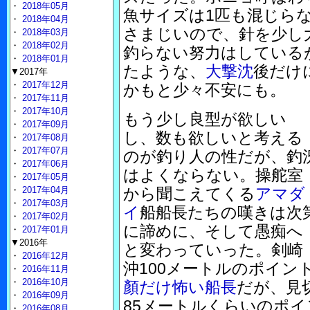
・
2018年05月
魚サイズは1匹も混じら
・
2018年04月
さまじいので、針を少し
・
2018年03月
・
2018年02月
釣らない努力はしている
・
2018年01月
たような、
大撃沈
後だけ
▼2017年
・
2017年12月
かもと少々不安にも。
・
2017年11月
・
2017年10月
もう少し良型が欲しい
・
2017年09月
し、数も欲しいと考える
・
2017年08月
・
2017年07月
のが釣り人の性だが、釣
・
2017年06月
はよくならない。操舵室
・
2017年05月
・
2017年04月
から聞こえてくる
アマダ
・
2017年03月
イ
船船長たちの嘆きは次
・
2017年02月
に諦めに、そして愚痴へ
・
2017年01月
▼2016年
と変わっていった。剣崎
・
2016年12月
沖100メートルのポイン
・
2016年11月
・
2016年10月
顏だけ怖い船長
だが、見
・
2016年09月
85メートルくらいのポ
・
2016年08月