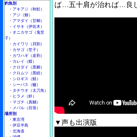
ば…五十肩が治れば…良
釣魚別
・
アキアジ（秋鮭）
・
アジ（鯵）
・
アマダイ（甘鯛）
・
イサキ（伊佐木）
・
オニカサゴ（鬼笠
子）
・
カイワリ（貝割）
・
カサゴ（笠子）
・
カワハギ（皮剥）
・
カレイ（鰈）
・
クロダイ（黒鯛）
・
クロムツ（黒睦）
・
シロギス（鱚）
・
シーバス（鱸）
・
タチウオ（太刀魚）
・
ヒラメ（鮃）
・
マゴチ（真鯒）
・
メバル（目張）
場所別
・
東京湾
▼声も出演版
・
伊豆半島
・
北海道
・
沖縄