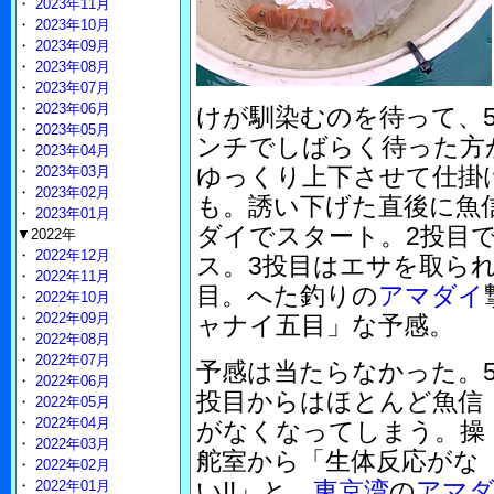
・
2023年11月
・
2023年10月
・
2023年09月
・
2023年08月
・
2023年07月
・
2023年06月
けが馴染むのを待って、5
・
2023年05月
ンチでしばらく待った方
・
2023年04月
ゆっくり上下させて仕掛
・
2023年03月
・
2023年02月
も。誘い下げた直後に魚
・
2023年01月
ダイでスタート。2投目
▼2022年
・
2022年12月
ス。3投目はエサを取られ
・
2022年11月
目。へた釣りの
アマダイ
・
2022年10月
・
2022年09月
ャナイ五目」な予感。
・
2022年08月
・
2022年07月
予感は当たらなかった。
・
2022年06月
投目からはほとんど魚信
・
2022年05月
・
2022年04月
がなくなってしまう。操
・
2022年03月
舵室から「生体反応がな
・
2022年02月
い!!」と、
東京湾
の
アマ
・
2022年01月