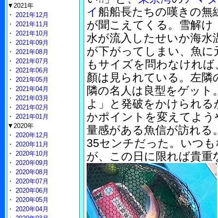
▼2021年
イ
船船長たちの嘆きの無
・
2021年12月
が聞こえてくる。雪解け
・
2021年11月
・
2021年10月
水が流入したせいか海水
・
2021年09月
が下がってしまい、魚に
・
2021年08月
・
2021年07月
もサイズを問わなければ
・
2021年06月
顏は見られている。左隣
・
2021年05月
隣の名人は良型をゲット
・
2021年04月
・
2021年03月
よ」と発破をかけられる
・
2021年02月
かポイントを変えてよう
・
2021年01月
▼2020年
量感がある魚信が訪れる
・
2020年12月
35センチだった。いつ
・
2020年11月
・
2020年10月
が、この日に限れば貴重
・
2020年09月
・
2020年08月
・
2020年07月
・
2020年06月
・
2020年05月
・
2020年04月