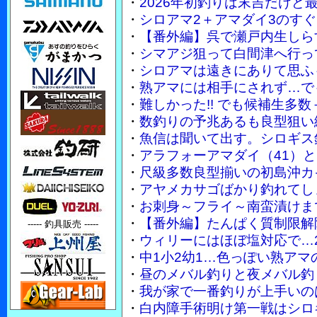
・
2026年初釣りは末吉だけど
・
シロアマ2＋アマダイ3のす
・
【番外編】呉で瀬戸内生しら
・
シマアジ狙って白間津へ行っ
・
シロアマは遠きにありて思ふ
・
熟アマには相手にされず…で
・
難しかった!! でも候補生多
・
数釣りの予兆あるも良型狙い
・
魚信は聞いて出す。シロギス
・
アラフォーアマダイ（41）
・
尺級多数良型揃いの初島沖カ
・
アヤメカサゴばかり釣れてし
・
お刺身～フライ～南蛮漬けまで
・
【番外編】たんぱく質制限解
----- 釣具販売 -----
・
ウィリーにはほぼ塩対応で…2
・
中1小2幼1…色っぽい熟ア
・
昼のメバル釣りと夜メバル釣
・
我が家で一番釣りが上手いのは妻
・
白内障手術明け第一戦はシロ