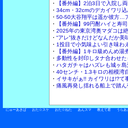
・
【番外編】2泊3日で入院し
・
34cm・32cmのデカイワ
・
50-50大谷翔平は遥か彼方…
・
【番外編】99円酎ハイと寿
・
2025年の東京湾奥マダコは
・
“アレ”抜きだけどなんだか美
・
1投目で小気味よい引き味わ
・
【番外編】1キロ級めんめ湯
・
多動性を封印しタナ合わせた
・
ハタガチャはハズレも城ヶ島
・
40センチ・1.3キロの相模
・
イサキがぁ!! カイワリは!
・
痛風再発し揺れる船上で踏ん張
にゅーあきば
おた☆スケ
おた☆ねた
あんスマ
教えて君
うらあ