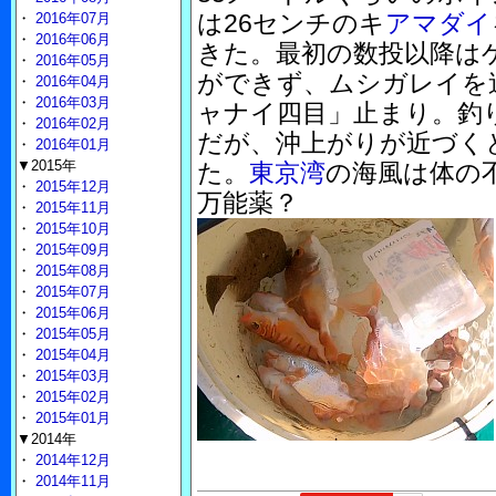
は26センチのキ
アマダイ
・
2016年07月
・
2016年06月
きた。最初の数投以降は
・
2016年05月
ができず、ムシガレイを
・
2016年04月
・
2016年03月
ャナイ四目」止まり。釣
・
2016年02月
だが、沖上がりが近づく
・
2016年01月
▼2015年
た。
東京湾
の海風は体の
・
2015年12月
万能薬？
・
2015年11月
・
2015年10月
・
2015年09月
・
2015年08月
・
2015年07月
・
2015年06月
・
2015年05月
・
2015年04月
・
2015年03月
・
2015年02月
・
2015年01月
▼2014年
・
2014年12月
・
2014年11月