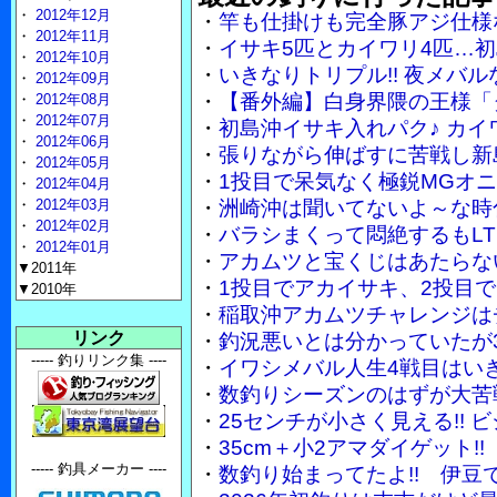
・
2012年12月
・
竿も仕掛けも完全豚アジ仕様
・
2012年11月
・
イサキ5匹とカイワリ4匹…
・
2012年10月
・
いきなりトリプル!! 夜メバ
・
2012年09月
・
【番外編】白身界隈の王様「
・
2012年08月
・
2012年07月
・
初島沖イサキ入れパク♪ カイ
・
2012年06月
・
張りながら伸ばすに苦戦し新
・
2012年05月
・
1投目で呆気なく極鋭MGオ
・
2012年04月
・
2012年03月
・
洲崎沖は聞いてないよ～な時
・
2012年02月
・
バラシまくって悶絶するもLT
・
2012年01月
・
アカムツと宝くじはあたらな
▼2011年
・
1投目でアカイサキ、2投目で
▼2010年
・
稲取沖アカムツチャレンジは
リンク
・
釣況悪いとは分かっていたが3
----- 釣りリンク集 ----
・
イワシメバル人生4戦目はい
・
数釣りシーズンのはずが大苦
・
25センチが小さく見える!!
・
35cm＋小2アマダイゲット
----- 釣具メーカー ----
・
数釣り始まってたよ!! 伊豆