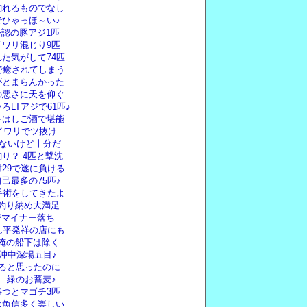
釣れるものでなし
ひゃっほ～い♪
公認の豚アジ1匹
ワリ混じり9匹
た気がして74匹
で癒されてしまう
がとまらんかった
の悪さに天を仰ぐ
LTアジで61匹♪
をはしご酒で堪能
イワリでツ抜け
いないけど十分だ
り？ 4匹と撃沈
対29で遂に負ける
己最多の75匹♪
手術をしてきたよ
前釣り納め大満足
0でマイナー落ち
ん平発祥の店にも
し俺の船下は除く
沖中深場五目♪
ると思ったのに
…緑のお蕎麦♪
つとマゴチ3匹
は魚信多く楽しい