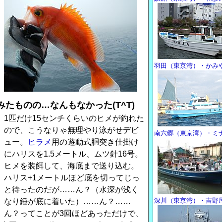
羽田（東京湾）・かみ
たものの…なんもなかった(T^T)
1匹だけ15センチくらいのヒメが釣れた
ので、こうなりゃ無理やり泳がせデビ
南六郷（東京湾）・ミ
ュー。
ヒラメ
用の遊動式胴突き仕掛け
にハリスを1.5メートル、ムツ針16号。
ヒメを装餌して、海底まで送り込む。
ハリス+1メートルほど底を切ってじっ
と待ったのだが……ん？（水深が浅く
深川（東京湾）・吉野
なり錘が底に着いた）……ん？……
ん？ってことが3回ほどあっただけで、