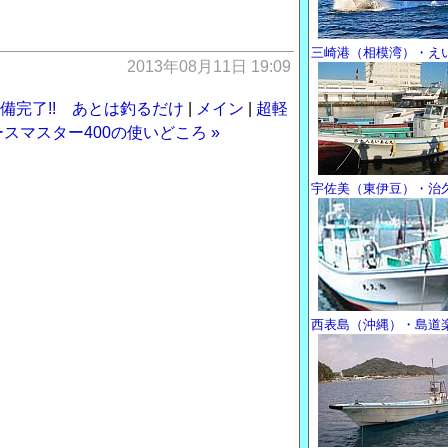
三崎港（相模湾）・え
2013年08月11日 19:09
準備完了!! あとは釣るだけ
|
メイン
|
超軽
スマスター400の使いどころ »
宇佐美（東伊豆）・治
西表島（沖縄）・島道