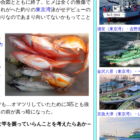
の合図とともに終了。ヒメは全くの無傷で
これがへた釣りの
東京湾
泳がせデビューの
釣りなのであまり向いてないかもってこと
浦安（東京湾）・吉野
集
カ
ン
ニ
の
金沢八景（東京湾）・
ハ
ン
く
ジ
でも…オマツリしていたために3匹とも抜
目の前が真っ暗になった。
京急大津（東京湾）・
計な竿を握っていらんことを考えたらあか～