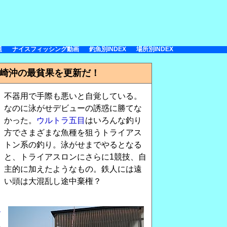
題
ナイスフィッシング動画
釣魚別INDEX
場所別INDEX
洲崎沖の最貧果を更新だ！
不器用で手際も悪いと自覚している。
なのに泳がせデビューの誘惑に勝てな
かった。
ウルトラ五目
はいろんな釣り
方でさまざまな魚種を狙うトライアス
トン系の釣り。泳がせまでやるとなる
と、トライアスロンにさらに1競技、自
主的に加えたようなもの。鉄人には遠
い頭は大混乱し途中棄権？
ー
に