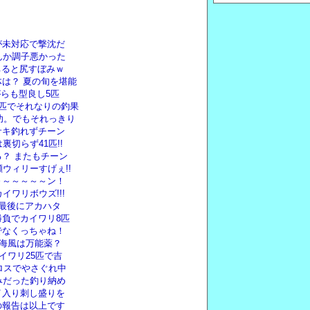
が未対応で撃沈だ
んか調子悪かった
ちると尻すぼみｗ
は？ 夏の旬を堪能
がらも型良し5匹
匹でそれなりの釣果
功。でもそれっきり
サキ釣れずチーン
切らず41匹!!
？ またもチーン
ウィリーすげぇ!!
～～～～～～ン！
イワリボウズ!!!
最後にアカハタ
負でカイワリ8匹
うでなくっちゃね！
り海風は万能薬？
イワリ25匹で吉
ロスでやさぐれ中
みだった釣り納め
イ入り刺し盛りを
の報告は以上です