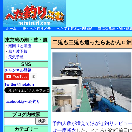
ホーム
脱・へた釣りメモ
へたでも釣れた釣行記
気になる魚・物・話
東京湾の潮・波・風
二兎も三兎も追ったらあかん!! 
・
潮回りと潮流
・
風と波予報
・
天気予報
SNS
チャンネル登録
Twitter@hetaturi
facebook@へた釣り
ブログ内検索
予約人数が増えて泳がせ釣りデビュ
カテゴリー
は一度断念
した。ところが釣行前日