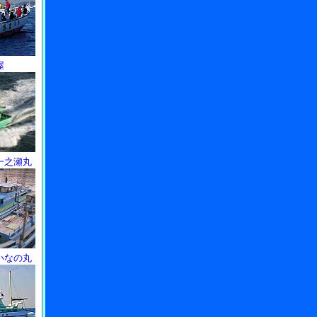
屋
一之瀬丸
いなの丸