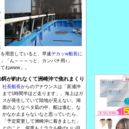
の
舷
ご
オ
り
抱
竿を用意していると、早速
デカッw船長
に
」「ん～～～っと、カンパチ用♪」
てねwww」。
用の餌が釣れなくて洲崎沖で焦れまくり
社長船長
からのアナウンスは「富浦沖
まで1時間半ほど走ります」。海上はガ
スが発生していて陸地が見えない。湖
面のようなベタ凪の中、船は進む。な
かなか止まらないなと思っていたら、
「予定変更して洲崎沖に着きました」
とのこと。何度もミラクル級のいい目