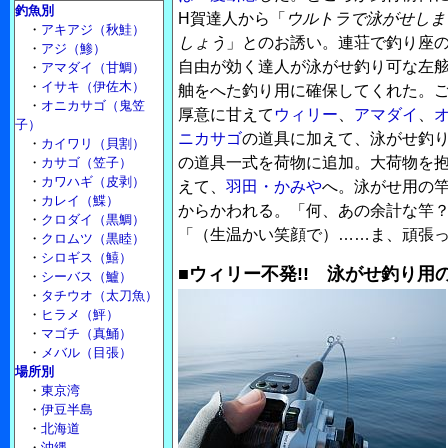
釣魚別
H賀達人から「
ウルトラで泳がせしま
・
アキアジ（秋鮭）
しょう
」とのお誘い。連荘で釣り座
・
アジ（鯵）
自由が効く達人が泳がせ釣り可な左
・
アマダイ（甘鯛）
・
イサキ（伊佐木）
舳をへた釣り用に確保してくれた。
・
オニカサゴ（鬼笠
厚意に甘えて
ウィリー
、
アマダイ
、
子）
ニカサゴ
の道具に加えて、泳がせ釣
・
カイワリ（貝割）
の道具一式を荷物に追加。大荷物を
・
カサゴ（笠子）
・
カワハギ（皮剥）
えて、
羽田・かみや
へ。泳がせ用の
・
カレイ（鰈）
からかわれる。「何、あの余計な竿？
・
クロダイ（黒鯛）
「（生温かい笑顔で）……ま、頑張っ
・
クロムツ（黒睦）
・
シロギス（鱚）
■ウィリー不発!! 泳がせ釣り
・
シーバス（鱸）
・
タチウオ（太刀魚）
・
ヒラメ（鮃）
・
マゴチ（真鯒）
・
メバル（目張）
場所別
・
東京湾
・
伊豆半島
・
北海道
・
沖縄