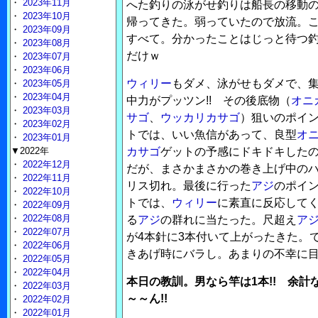
・
2023年11月
へた釣りの泳がせ釣りは船長の移動
・
2023年10月
帰ってきた。弱っていたので放流。
・
2023年09月
すべて。分かったことはじっと待つ
・
2023年08月
だけｗ
・
2023年07月
・
2023年06月
ウィリー
もダメ、泳がせもダメで、
・
2023年05月
・
2023年04月
中力がプッツン!! その後底物（
オニ
・
2023年03月
サゴ
、
ウッカリカサゴ
）狙いのポイ
・
2023年02月
トでは、いい魚信があって、良型
オ
・
2023年01月
▼2022年
カサゴ
ゲットの予感にドキドキした
・
2022年12月
だが、まさかまさかの巻き上げ中の
・
2022年11月
リス切れ。最後に行った
アジ
のポイ
・
2022年10月
トでは、
ウィリー
に素直に反応して
・
2022年09月
・
2022年08月
る
アジ
の群れに当たった。尺超え
ア
・
2022年07月
が4本針に3本付いて上がったきた。
・
2022年06月
きあげ時にバラし。あまりの不幸に
・
2022年05月
・
2022年04月
本日の教訓。男なら竿は1本!! 余
・
2022年03月
～～ん!!
・
2022年02月
・
2022年01月