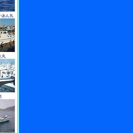
いあん丸
久丸
楽