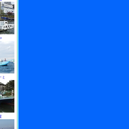
や
ナミ
屋