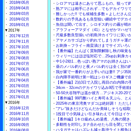
・
2018年05月
・
シロアマは遠きにありて思ふもの。狙って
・
2018年04月
・
熟アマには相手にされず…でもデカイワリで
・
2018年03月
・
難しかった!! でも候補生多数＋よしださん
・
2018年02月
・
数釣りの予兆あるも良型狙い継続中でデカイ
・
魚信は聞いて出す。シロギス釣りの霧が晴れ
・
2018年01月
・
アラフォーアマダイ（41）となぜかマハゼ
▼2017年
・
尺級多数良型揃いの初島沖カイワリに笑い
・
2017年12月
・
アヤメカサゴばかり釣れてしまうガチャ運
・
2017年11月
・
お刺身～フライ～南蛮漬けまでサイズいろいろ
・
2017年10月
・
【番外編】たんぱく質制限解除し秋の味覚
・
2017年09月
・
ウィリーにはほぼ塩対応で…25upお刺身カ
・
2017年08月
・
中1小2幼1…色っぽい熟アマのお姉さんは
・
2017年07月
・
昼のメバル釣りと夜メバル釣りは全く別の釣
・
2017年06月
・
我が家で一番釣りが上手いのは妻!! アジ35
・
2017年05月
・
白内障手術明け第一戦はシロギスご機嫌で自
・
2017年04月
・
【番外編】2泊3日で入院し両目の白内障の
・
2017年03月
・
34cm・32cmのデカイワリ込み9匹で手術
・
2017年02月
・
50-50大谷翔平は遥か彼方…アジキス20-2
・
2017年01月
・
【番外編】99円酎ハイと寿司＆天ぷら、と
▼2016年
・
2025年の東京湾奥マダコは絶好調！ ただ
・
2016年12月
・
“アレ”抜きだけどなんだか美味しそうな稲取
・
2016年11月
・
1投目で小気味よい引き味わえて今日はイケ
・
2016年10月
・
【番外編】1キロ級めんめ湯煮、八角の開き
・
多動性を封印しタナ合わせたら目を閉じて待
・
2016年09月
・
ハタガチャはハズレも城ヶ島沖ライト根魚
・
2016年08月