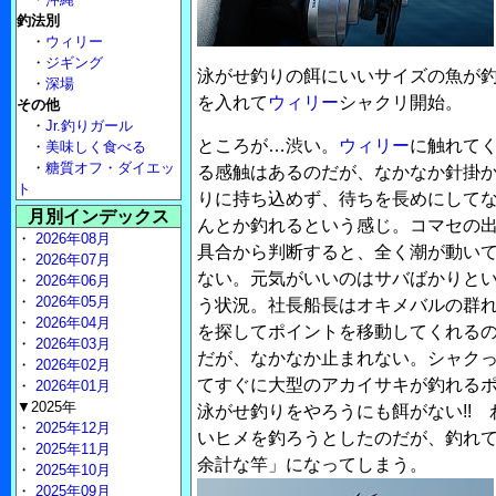
釣法別
・
ウィリー
・
ジギング
泳がせ釣りの餌にいいサイズの魚が
・
深場
を入れて
ウィリー
シャクリ開始。
その他
・
Jr.釣りガール
ところが…渋い。
ウィリー
に触れて
・
美味しく食べる
・
糖質オフ・ダイエッ
る感触はあるのだが、なかなか針掛
ト
りに持ち込めず、待ちを長めにして
月別インデックス
んとか釣れるという感じ。コマセの
・
2026年08月
具合から判断すると、全く潮が動い
・
2026年07月
ない。元気がいいのはサバばかりと
・
2026年06月
・
2026年05月
う状況。社長船長はオキメバルの群
・
2026年04月
を探してポイントを移動してくれる
・
2026年03月
だが、なかなか止まれない。シャク
・
2026年02月
てすぐに大型のアカイサキが釣れる
・
2026年01月
▼2025年
泳がせ釣りをやろうにも餌がない!!
・
2025年12月
いヒメを釣ろうとしたのだが、釣れ
・
2025年11月
余計な竿」になってしまう。
・
2025年10月
・
2025年09月