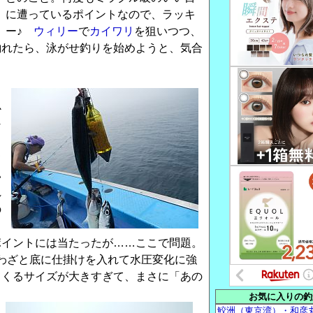
に遭っているポイントなので、ラッキ
ー♪
ウィリー
で
カイワリ
を狙いつつ、
釣れたら、泳がせ釣りを始めようと、気合
く
か
な
出
て
い
れ
の
っ
ポイントには当たったが……ここで問題。
 わざと底に仕掛けを入れて水圧変化に強
てくるサイズが大きすぎて、まさに「あの
お気に入りの釣
鮫洲（東京湾）・和彦