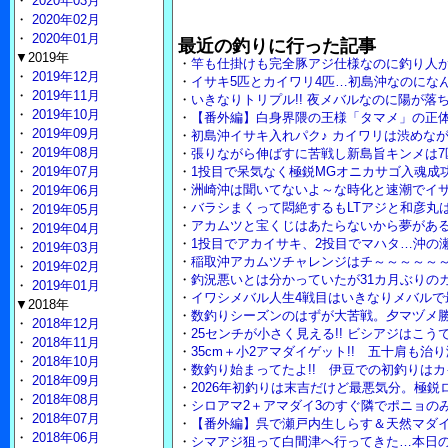
・
2020年03月
・
2020年02月
・
2020年01月
最近の釣りに行った記事
▼2019年
・
竿も仕掛けも完全豚アジ仕様なのに釣り人
・
2019年12月
・
イサキ5匹とカイワリ4匹…初島沖なのにな
・
2019年11月
・
いきなりトリプル!! 夜メバルなのに陽が落
・
2019年10月
・
【番外編】白身界隈の王様「タマメ」の正体
・
2019年09月
・
初島沖イサキ入れパク♪ カイワリは渋めな
・
2019年08月
・
張りながら伸ばすに苦戦し新島旨キンメは7
・
2019年07月
・
1投目で呆気なく極鋭MGオニカサゴ入魂成
・
洲崎沖は聞いてないよ～な時化と速潮でイ
・
2019年06月
・
バラシまくって悶絶するもLTアジと和彦丸は裏
・
2019年05月
・
アカムツと宝くじはあたらないから夢がある
・
2019年04月
・
1投目でアカイサキ、2投目でマハタ…沖の瀬
・
2019年03月
・
稲取沖アカムツチャレンジはチ～～～～～
・
2019年02月
・
釣況悪いとは分かっていたが31カ月ぶりのカ
・
2019年01月
・
イワシメバル人生4戦目はいきなりメバルで
▼2018年
・
数釣りシーズンのはずが大苦戦。夕マヅメ勝
・
2018年12月
・
25センチが小さく見える!! ビシアジはこ
・
2018年11月
・
35cm＋小2アマダイゲット!! 五十肩も治
・
2018年10月
・
数釣り始まってたよ!! 伊豆での初釣りはカ
・
2018年09月
・
2026年初釣りは末吉だけど最悪気分。極鋭
・
2018年08月
・
シロアマ2＋アマダイ3のすぐ隣でポニョの
・
2018年07月
・
【番外編】呉で瀬戸内生しらす＆天然マダ
・
2018年06月
・
シマアジ狙って白間津へ行ってきた…本日