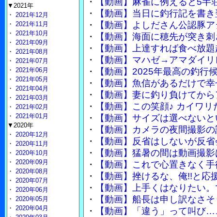
・
【動画】麻雀に例えると5半
▼2021年
・
【動画】当日に釣行記を書き
・
2021年12月
・
【動画】よしださん公認豚ア
・
2021年11月
・
2021年10月
・
【動画】海面に穂先が突き刺
・
2021年09月
・
【動画】上達すれば食べ放題
・
2021年08月
・
【動画】マハゼ→アマダイリ
・
2021年07月
・
2021年06月
・
【動画】2025年最高の釣行
・
2021年05月
・
【動画】魚信があるだけで幸
・
2021年04月
・
【動画】妻に釣り負けてから
・
2021年03月
・
【動画】この笑顔♪ カイワリ
・
2021年02月
・
2021年01月
・
【動画】サイズは選べないと
▼2020年
・
【動画】カメラの夜間撮影の
・
2020年12月
・
【動画】反省はしないが反省
・
2020年11月
・
【動画】猛暑の間は動画撮影
・
2020年10月
・
2020年09月
・
【動画】これで心置きなく手
・
2020年08月
・
【動画】挫けるな、俺!!と
・
2020年07月
・
【動画】上手くはなりたい。
・
2020年06月
・
【動画】船長は申し訳なさそ
・
2020年05月
・
2020年04月
・
【動画】「違う」って叫び…