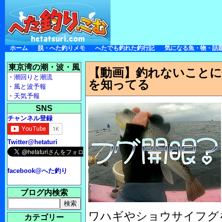
ホーム
脱・へた釣りメモ
へたでも釣れた釣行記
気になる魚・物・話
東京湾の潮・波・風
【動画】釣れないこと
・
潮回りと潮流
を知ってる
・
風と波予報
・
天気予報
SNS
チャンネル登録
Twitter@hetaturi
facebook@へた釣り
ブログ内検索
ワハギやショウサイフグ
カテゴリー