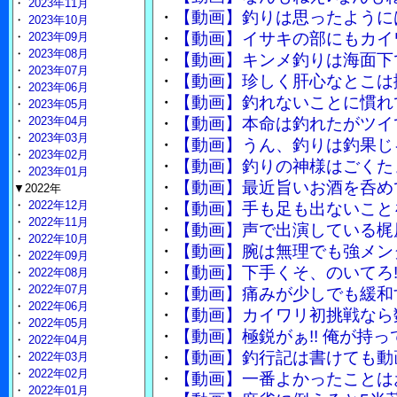
・
2023年11月
・
【動画】釣りは思ったように
・
2023年10月
・
【動画】イサキの部にもカイ
・
2023年09月
・
2023年08月
・
【動画】キンメ釣りは海面下
・
2023年07月
・
【動画】珍しく肝心なとこは
・
2023年06月
・
【動画】釣れないことに慣れ
・
2023年05月
・
2023年04月
・
【動画】本命は釣れたがツイ
・
2023年03月
・
【動画】うん、釣りは釣果じ
・
2023年02月
・
【動画】釣りの神様はごくた
・
2023年01月
・
【動画】最近旨いお酒を呑め
▼2022年
・
2022年12月
・
【動画】手も足も出ないこと
・
2022年11月
・
【動画】声で出演している梶
・
2022年10月
・
【動画】腕は無理でも強メン
・
2022年09月
・
【動画】下手くそ、のいてろ
・
2022年08月
・
2022年07月
・
【動画】痛みが少しでも緩和
・
2022年06月
・
【動画】カイワリ初挑戦なら
・
2022年05月
・
【動画】極鋭がぁ!! 俺が持っ
・
2022年04月
・
【動画】釣行記は書けても動
・
2022年03月
・
2022年02月
・
【動画】一番よかったことは
・
2022年01月