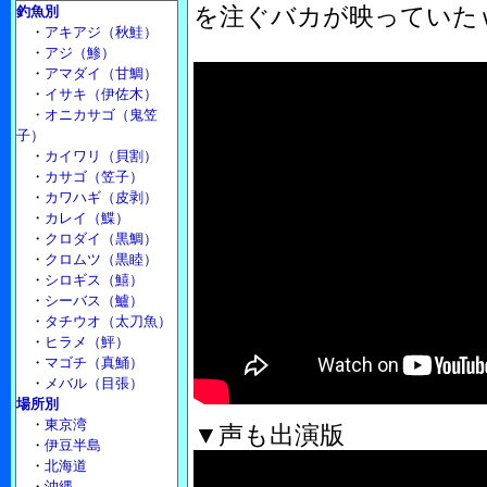
を注ぐバカが映っていた
釣魚別
・
アキアジ（秋鮭）
・
アジ（鯵）
・
アマダイ（甘鯛）
・
イサキ（伊佐木）
・
オニカサゴ（鬼笠
子）
・
カイワリ（貝割）
・
カサゴ（笠子）
・
カワハギ（皮剥）
・
カレイ（鰈）
・
クロダイ（黒鯛）
・
クロムツ（黒睦）
・
シロギス（鱚）
・
シーバス（鱸）
・
タチウオ（太刀魚）
・
ヒラメ（鮃）
・
マゴチ（真鯒）
・
メバル（目張）
場所別
・
東京湾
▼声も出演版
・
伊豆半島
・
北海道
・
沖縄