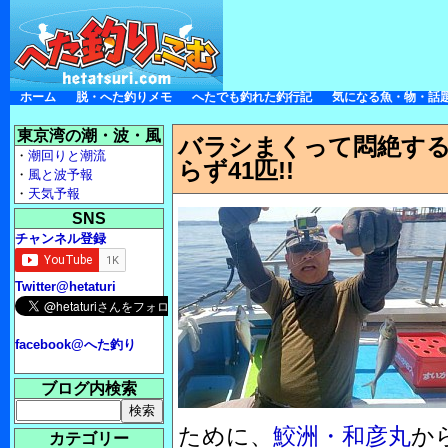
ホーム
脱・へた釣りメモ
へたでも釣れた釣行記
気になる魚・物・話
東京湾の潮・波・風
バラシまくって悶絶する
・
潮回りと潮流
らず41匹!!
・
風と波予報
・
天気予報
SNS
チャンネル登録
Twitter@hetaturi
facebook@へた釣り
ブログ内検索
ために、
鮫洲・和彦丸
から
カテゴリー