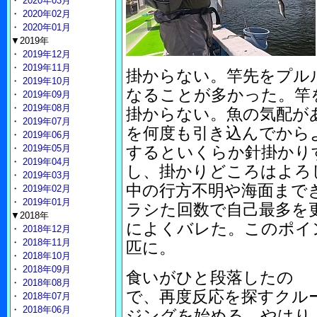
・
2020年03月
・
2020年02月
・
2020年01月
▼2019年
・
2019年12月
・
2019年11月
掛からない。竿先をプル
・
2019年10月
なることが多かった。竿
・
2019年09月
・
2019年08月
掛からない。魚の気配が
・
2019年07月
を何度も引き込んでから
・
2019年06月
・
2019年05月
するといくらか針掛かり
・
2019年04月
し、掛かりどころはよろ
・
2019年03月
中の行方不明や海面まで
・
2019年02月
・
2019年01月
ラシた回数で自己最多を
▼2018年
によくバレた。このポイン
・
2018年12月
・
2018年11月
匹に。
・
2018年10月
・
2018年09月
食いがひと段落したの
・
2018年08月
で、再度反応を探すクル
・
2018年07月
・
2018年06月
ジングを始める。やはり