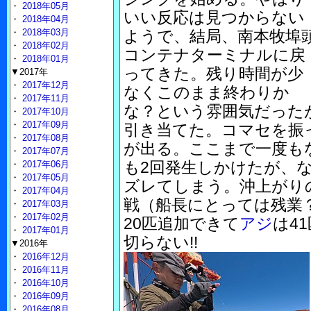
・
2018年05月
いい反応は見つからない
・
2018年04月
・
2018年03月
ようで、結局、南本牧埠
・
2018年02月
コンテナターミナルに戻
・
2018年01月
ってきた。残り時間が少
▼2017年
・
2017年12月
なくこのまま終わりか
・
2017年11月
な？という雰囲気だった
・
2017年10月
・
2017年09月
引き当てた。コマセを振
・
2017年08月
が出る。ここまで一度も
・
2017年07月
も2回発生しかけたが、
・
2017年06月
・
2017年05月
ズレてしまう。沖上がり
・
2017年04月
戦（船長にとっては残業
・
2017年03月
・
2017年02月
20匹追加できて
アジ
は41
・
2017年01月
切らない!!
▼2016年
・
2016年12月
・
2016年11月
・
2016年10月
・
2016年09月
・
2016年08月