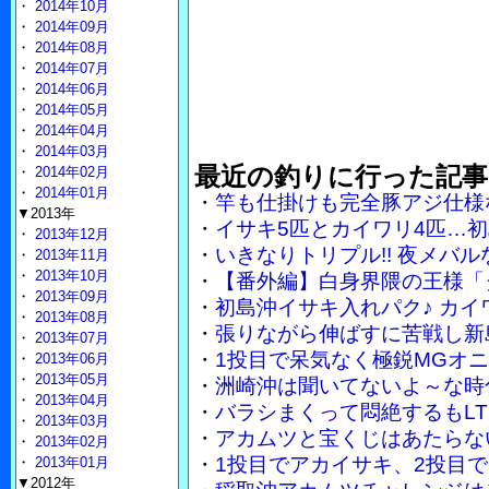
・
2014年10月
・
2014年09月
・
2014年08月
・
2014年07月
・
2014年06月
・
2014年05月
・
2014年04月
・
2014年03月
最近の釣りに行った記事
・
2014年02月
・
2014年01月
・
竿も仕掛けも完全豚アジ仕様
▼2013年
・
イサキ5匹とカイワリ4匹…
・
2013年12月
・
いきなりトリプル!! 夜メバ
・
2013年11月
・
2013年10月
・
【番外編】白身界隈の王様「
・
2013年09月
・
初島沖イサキ入れパク♪ カイ
・
2013年08月
・
張りながら伸ばすに苦戦し新
・
2013年07月
・
1投目で呆気なく極鋭MGオ
・
2013年06月
・
2013年05月
・
洲崎沖は聞いてないよ～な時
・
2013年04月
・
バラシまくって悶絶するもLT
・
2013年03月
・
アカムツと宝くじはあたらな
・
2013年02月
・
1投目でアカイサキ、2投目で
・
2013年01月
▼2012年