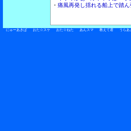
・
痛風再発し揺れる船上で踏ん張
にゅーあきば
おた☆スケ
おた☆ねた
あんスマ
教えて君
うらあ