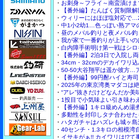
・
お刺身～フライ～南蛮漬けまで
・
【番外編】たんぱく質制限解
・
ウィリーにはほぼ塩対応で…2
・
中1小2幼1…色っぽい熟ア
・
昼のメバル釣りと夜メバル釣
・
我が家で一番釣りが上手いのは妻
・
白内障手術明け第一戦はシロ
・
【番外編】2泊3日で入院し
・
34cm・32cmのデカイワ
・
50-50大谷翔平は遥か彼方…
・
【番外編】99円酎ハイと寿
・
2025年の東京湾奥マダコは
・
“アレ”抜きだけどなんだか美
----- 釣具販売 -----
・
1投目で小気味よい引き味わ
・
【番外編】1キロ級めんめ湯
・
多動性を封印しタナ合わせた
・
ハタガチャはハズレも城ヶ島
・
40センチ・1.3キロの相模
・
イサキがぁ!! カイワリは!