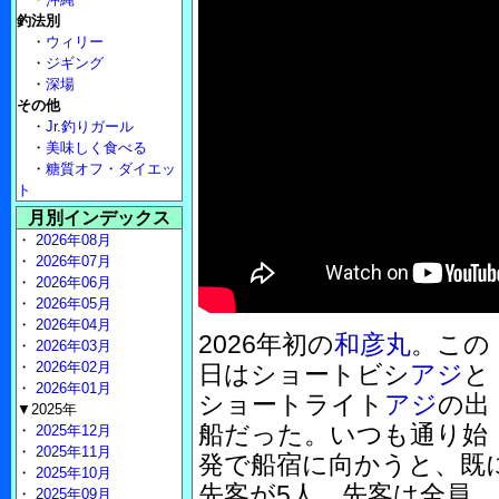
釣法別
・
ウィリー
・
ジギング
・
深場
その他
・
Jr.釣りガール
・
美味しく食べる
・
糖質オフ・ダイエッ
ト
月別インデックス
・
2026年08月
・
2026年07月
・
2026年06月
・
2026年05月
・
2026年04月
2026年初の
和彦丸
。この
・
2026年03月
・
2026年02月
日はショートビシ
アジ
と
・
2026年01月
ショートライト
アジ
の出
▼2025年
船だった。いつも通り始
・
2025年12月
・
2025年11月
発で船宿に向かうと、既
・
2025年10月
先客が5人。先客は全員、
・
2025年09月