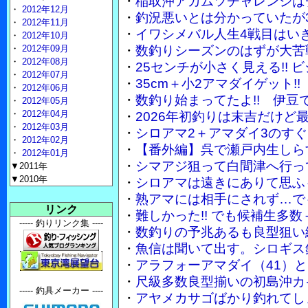
・
稲取沖アカムツチャレンジは
・
2012年12月
・
釣況悪いとは分かっていたが3
・
2012年11月
・
イワシメバル人生4戦目はい
・
2012年10月
・
2012年09月
・
数釣りシーズンのはずが大苦
・
2012年08月
・
25センチが小さく見える!!
・
2012年07月
・
35cm＋小2アマダイゲット
・
2012年06月
・
数釣り始まってたよ!! 伊豆
・
2012年05月
・
2012年04月
・
2026年初釣りは末吉だけど
・
2012年03月
・
シロアマ2＋アマダイ3のす
・
2012年02月
・
【番外編】呉で瀬戸内生しら
・
2012年01月
・
シマアジ狙って白間津へ行っ
▼2011年
▼2010年
・
シロアマは遠きにありて思ふ
・
熟アマには相手にされず…で
リンク
・
難しかった!! でも候補生多
----- 釣りリンク集 ----
・
数釣りの予兆あるも良型狙い
・
魚信は聞いて出す。シロギス
・
アラフォーアマダイ（41）
・
尺級多数良型揃いの初島沖カ
----- 釣具メーカー ----
・
アヤメカサゴばかり釣れてし