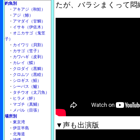
たが、バラシまくって悶
釣魚別
・
アキアジ（秋鮭）
・
アジ（鯵）
・
アマダイ（甘鯛）
・
イサキ（伊佐木）
・
オニカサゴ（鬼笠
子）
・
カイワリ（貝割）
・
カサゴ（笠子）
・
カワハギ（皮剥）
・
カレイ（鰈）
・
クロダイ（黒鯛）
・
クロムツ（黒睦）
・
シロギス（鱚）
・
シーバス（鱸）
・
タチウオ（太刀魚）
・
ヒラメ（鮃）
・
マゴチ（真鯒）
・
メバル（目張）
場所別
・
東京湾
▼声も出演版
・
伊豆半島
・
北海道
・
沖縄