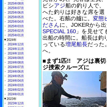
・
2025年08月
ビシ
アジ
船の釣り人で、
・
2025年07月
へた釣りは好きな席を選
・
2025年06月
・
2025年05月
べた。右舷の艫に。
変態
・
2025年04月
ださん
に、JOKERから
・
2025年03月
SPECIAL 160
」を見せて
・
2025年02月
・
2025年01月
出船の時間に。船長は釣
▼2024年
っている
増尾船長
だった
・
2024年12月
・
2024年11月
へ。
・
2024年10月
・
2024年09月
■まず1匹!! アジは裏
・
2024年08月
ジ捜索クルーズに
・
2024年07月
・
2024年06月
・
2024年05月
・
2024年04月
・
2024年03月
・
2024年02月
・
2024年01月
▼2023年
・
2023年12月