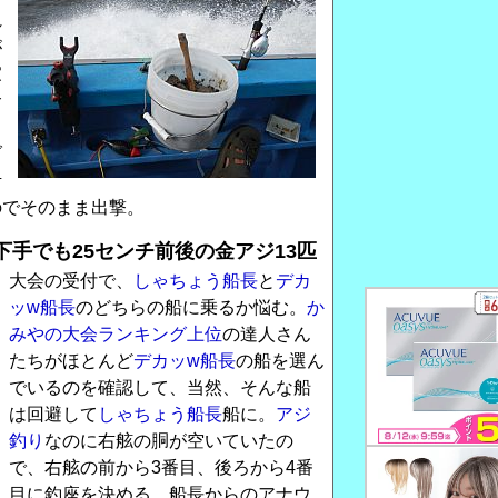
れ
が
家
サ
く
ブ
考
のでそのまま出撃。
手でも25センチ前後の金アジ13匹
大会の受付で、
しゃちょう船長
と
デカ
ッw船長
のどちらの船に乗るか悩む。
か
みやの大会ランキング上位
の達人さん
たちがほとんど
デカッw船長
の船を選ん
でいるのを確認して、当然、そんな船
は回避して
しゃちょう船長
船に。
アジ
釣り
なのに右舷の胴が空いていたの
で、右舷の前から3番目、後ろから4番
目に釣座を決める。船長からのアナウ