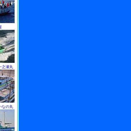
屋
一之瀬丸
いなの丸