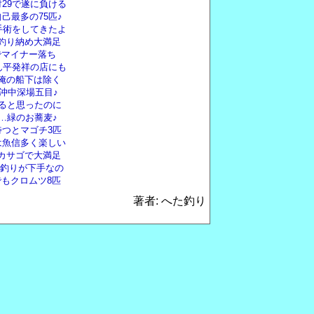
対29で遂に負ける
己最多の75匹♪
手術をしてきたよ
前釣り納め大満足
0でマイナー落ち
ん平発祥の店にも
し俺の船下は除く
沖中深場五目♪
ると思ったのに
…緑のお蕎麦♪
つとマゴチ3匹
は魚信多く楽しい
ニカサゴで大満足
は釣りが下手なの
でもクロムツ8匹
著者: へた釣り