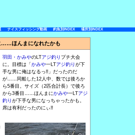
題
ナイスフィッシング動画
釣魚別INDEX
場所別INDEX
に……ほんまになれたかも
羽田・かみや
のLT
アジ釣り
プチ大会
に。目標は「
かみや
一LT
アジ釣り
が下
手な男に俺はなるっ!!」だったのだ
が……同船した12人中、数では後ろか
ら5番目。サイズ（2匹合計長）で後ろ
から3番目……ほんまに
かみや
一LT
アジ
釣り
が下手な男になっちゃったかも。
席は有利だったのにぃ!!
浜