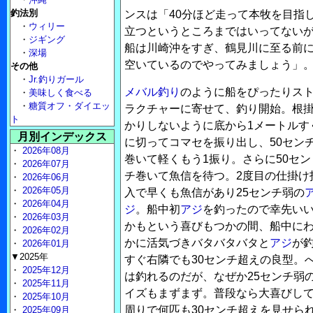
釣法別
ンスは「40分ほど走って本牧を目指
・
ウィリー
立つというところまではいってない
・
ジギング
船は川崎沖をすぎ、鶴見川に至る前
・
深場
空いているのでやってみましょう」
その他
・
Jr.釣りガール
メバル釣り
のように船をぴったりス
・
美味しく食べる
・
糖質オフ・ダイエッ
ラクチャーに寄せて、釣り開始。根
ト
かりしないように底から1メートルす
月別インデックス
に切ってコマセを振り出し、50セン
・
2026年08月
巻いて軽くもう1振り。さらに50セン
・
2026年07月
チ巻いて魚信を待つ。2度目の仕掛け
・
2026年06月
・
2026年05月
入で早くも魚信があり25センチ弱の
・
2026年04月
ジ
。船中初
アジ
を釣ったので幸先い
・
2026年03月
かもという喜びもつかの間、船中に
・
2026年02月
かに活気づきバタバタバタと
アジ
が
・
2026年01月
▼2025年
すぐ右隣でも30センチ超えの良型。
・
2025年12月
は釣れるのだが、なぜか25センチ弱
・
2025年11月
イズもまずまず。普段なら大喜びし
・
2025年10月
周りで何匹も30センチ超えを見せら
・
2025年09月