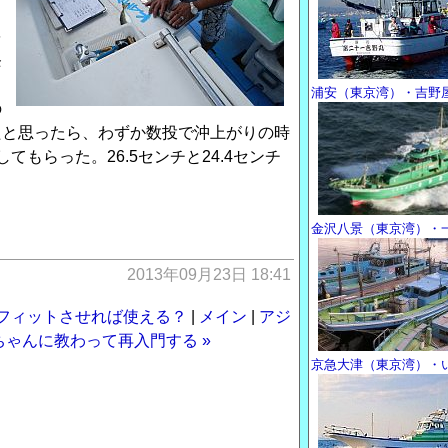
。
を
条
る
浦安（東京湾）・吉野
の
たと思ったら、わずか数投で沖上がりの時
もらった。26.5センチと24.4センチ
。
金沢八景（東京湾）・
2013年09月23日 18:41
をフィットさせれば使える？
|
メイン
|
アジ
ゃんに教わって再入門する »
京急大津（東京湾）・