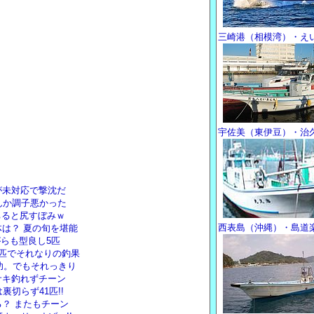
三崎港（相模湾）・え
宇佐美（東伊豆）・治
が未対応で撃沈だ
んか調子悪かった
ちると尻すぼみｗ
西表島（沖縄）・島道
は？ 夏の旬を堪能
がらも型良し5匹
匹でそれなりの釣果
功。でもそれっきり
サキ釣れずチーン
切らず41匹!!
？ またもチーン