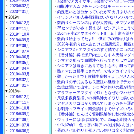
・
2020年03月
・
1投目でアカイサキ、2投目でマハタ…沖の瀬
・
2020年02月
・
稲取沖アカムツチャレンジはチ～～～～～
・
2020年01月
・
釣況悪いとは分かっていたが31カ月ぶりのカ
▼2019年
・
イワシメバル人生4戦目はいきなりメバルで
・
数釣りシーズンのはずが大苦戦。夕マヅメ勝
・
2019年12月
・
25センチが小さく見える!! ビシアジはこ
・
2019年11月
・
35cm＋小2アマダイゲット!! 五十肩も治
・
2019年10月
・
数釣り始まってたよ!! 伊豆での初釣りはカ
・
2019年09月
・
2026年初釣りは末吉だけど最悪気分。極鋭
・
2019年08月
・
シロアマ2＋アマダイ3のすぐ隣でポニョの
・
2019年07月
・
【番外編】呉で瀬戸内生しらす＆天然マダ
・
2019年06月
・
シマアジ狙って白間津へ行ってきた…本日
・
2019年05月
・
シロアマは遠きにありて思ふもの。狙って
・
2019年04月
・
熟アマには相手にされず…でもデカイワリで
・
2019年03月
・
難しかった!! でも候補生多数＋よしださん
・
2019年02月
・
数釣りの予兆あるも良型狙い継続中でデカイ
・
2019年01月
・
魚信は聞いて出す。シロギス釣りの霧が晴れ
▼2018年
・
アラフォーアマダイ（41）となぜかマハゼ
・
2018年12月
・
尺級多数良型揃いの初島沖カイワリに笑い
・
2018年11月
・
アヤメカサゴばかり釣れてしまうガチャ運
・
2018年10月
・
お刺身～フライ～南蛮漬けまでサイズいろいろ
・
2018年09月
・
【番外編】たんぱく質制限解除し秋の味覚
・
2018年08月
・
ウィリーにはほぼ塩対応で…25upお刺身カ
・
中1小2幼1…色っぽい熟アマのお姉さんは
・
2018年07月
・
昼のメバル釣りと夜メバル釣りは全く別の釣
・
2018年06月