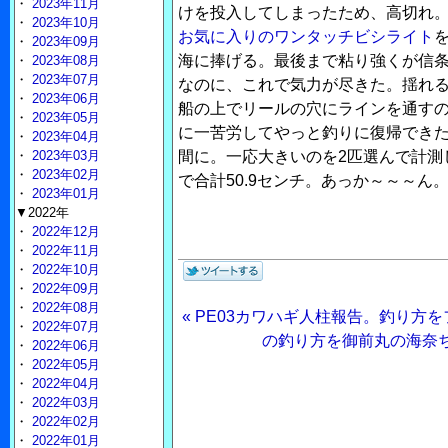
・
2023年11月
けを投入してしまったため、高切れ
・
2023年10月
お気に入りのワンタッチビシライト
・
2023年09月
海に捧げる。最後まで粘り強くが信
・
2023年08月
・
2023年07月
なのに、これで気力が尽きた。揺れ
・
2023年06月
船の上でリールの穴にラインを通す
・
2023年05月
に一苦労してやっと釣りに復帰でき
・
2023年04月
・
2023年03月
間に。一応大きいのを2匹選んで計測して
・
2023年02月
で合計50.9センチ。あっか～～～ん
・
2023年01月
▼2022年
・
2022年12月
・
2022年11月
・
2022年10月
・
2022年09月
・
2022年08月
« PE03カワハギ人柱報告。釣り方
・
2022年07月
の釣り方を御前丸の海奈ち
・
2022年06月
・
2022年05月
・
2022年04月
・
2022年03月
・
2022年02月
・
2022年01月