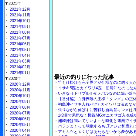
▼2021年
・
2021年12月
・
2021年11月
・
2021年10月
・
2021年09月
・
2021年08月
・
2021年07月
・
2021年06月
・
2021年05月
・
2021年04月
・
2021年03月
・
2021年02月
・
2021年01月
最近の釣りに行った記事
▼2020年
・
竿も仕掛けも完全豚アジ仕様なのに釣り人
・
2020年12月
・
イサキ5匹とカイワリ4匹…初島沖なのにな
・
2020年11月
・
いきなりトリプル!! 夜メバルなのに陽が落
・
2020年10月
・
【番外編】白身界隈の王様「タマメ」の正体
・
2020年09月
・
初島沖イサキ入れパク♪ カイワリは渋めな
・
2020年08月
・
張りながら伸ばすに苦戦し新島旨キンメは7
・
2020年07月
・
1投目で呆気なく極鋭MGオニカサゴ入魂成
・
2020年06月
・
洲崎沖は聞いてないよ～な時化と速潮でイ
・
2020年05月
・
バラシまくって悶絶するもLTアジと和彦丸は裏
・
2020年04月
・
アカムツと宝くじはあたらないから夢がある