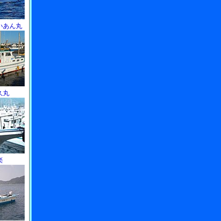
いあん丸
久丸
楽