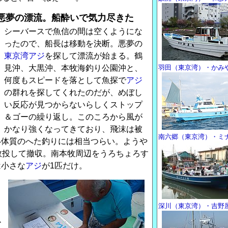
悪夢の漂流。船酔いで気力尽きた
シーバースで魚信の間は空くようにな
ったので、船長は移動を決断。悪夢の
東京湾
アジ
を探して漂流が始まる。鶴
見沖、大黒沖、本牧海釣り公園沖と、
羽田（東京湾）・かみ
何度もスピードを落として魚探で
アジ
の群れを探してくれたのだが、めぼし
い反応が見つからないらしくストップ
＆ゴーの繰り返し。このころから風が
かなり強くなってきており、飛沫は被
南六郷（東京湾）・ミ
い体質のへた釣りには相当つらい。ようや
数投して撤収。南本牧周辺をうろちょろす
は小さな
アジ
が1匹だけ。
る
く
深川（東京湾）・吉野
掛