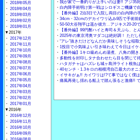
・
我が家で一番釣りが上手いのは妻!! アジ35
・
2018年05月
・
白内障手術明け第一戦はシロギスご機嫌で自
・
2018年04月
・
【番外編】2泊3日で入院し両目の白内障の
・
2018年03月
・
34cm・32cmのデカイワリ込み9匹で手術
・
2018年02月
・
50-50大谷翔平は遥か彼方…アジキス20-2
・
2018年01月
・
【番外編】99円酎ハイと寿司＆天ぷら、と
▼2017年
・
2025年の東京湾奥マダコは絶好調！ ただ
・
2017年12月
・
“アレ”抜きだけどなんだか美味しそうな稲取
・
2017年11月
・
1投目で小気味よい引き味わえて今日はイケ
・
2017年10月
・
【番外編】1キロ級めんめ湯煮、八角の開き
・
2017年09月
・
多動性を封印しタナ合わせたら目を閉じて待
・
2017年08月
・
ハタガチャはハズレも城ヶ島沖ライト根魚
・
2017年07月
・
40センチ・1.3キロの相模湾自己最大のオ
・
2017年06月
・
イサキがぁ!! カイワリは!?て事ではなく僕
・
2017年05月
・
痛風再発し揺れる船上で踏ん張ると激痛!! 
・
2017年04月
・
2017年03月
・
2017年02月
・
2017年01月
▼2016年
・
2016年12月
・
2016年11月
・
2016年10月
・
2016年09月
・
2016年08月