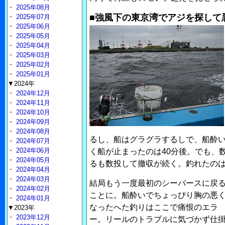
・
2025年08月
■強風下の東京湾でアジを探して
・
2025年07月
・
2025年06月
・
2025年05月
・
2025年04月
・
2025年03月
・
2025年02月
・
2025年01月
▼2024年
・
2024年12月
・
2024年11月
・
2024年10月
・
2024年09月
・
2024年08月
るし、船はグラグラするしで、船酔
・
2024年07月
・
2024年06月
く船が止まったのは40分後。でも、
・
2024年05月
るも数投して撤収が続く。釣れたの
・
2024年04月
・
2024年03月
結局もう一度最初のシーバースに戻
・
2024年02月
ことに。船酔いでちょっぴり胸の悪
・
2024年01月
なったへた釣りはここで痛恨のエラ
▼2023年
・
2023年12月
ー。リールのトラブルに気づかず仕