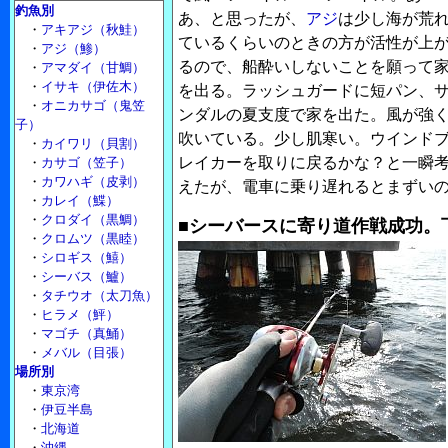
釣魚別
あ、と思ったが、
アジ
は少し海が荒
・
アキアジ（秋鮭）
ているくらいのときの方が活性が上
・
アジ（鯵）
るので、船酔いしないことを願って
・
アマダイ（甘鯛）
・
イサキ（伊佐木）
を出る。ラッシュガードに短パン、
・
オニカサゴ（鬼笠
ンダルの夏支度で家を出た。風が強
子）
吹いている。少し肌寒い。ウインド
・
カイワリ（貝割）
レイカーを取りに戻るかな？と一瞬
・
カサゴ（笠子）
・
カワハギ（皮剥）
えたが、電車に乗り遅れるとまずい
・
カレイ（鰈）
・
クロダイ（黒鯛）
■シーバースに寄り道作戦成功。下
・
クロムツ（黒睦）
・
シロギス（鱚）
・
シーバス（鱸）
・
タチウオ（太刀魚）
・
ヒラメ（鮃）
・
マゴチ（真鯒）
・
メバル（目張）
場所別
・
東京湾
・
伊豆半島
・
北海道
・
沖縄