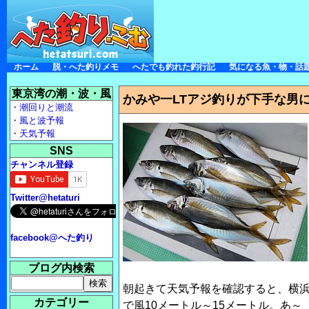
ホーム
脱・へた釣りメモ
へたでも釣れた釣行記
気になる魚・物・話
東京湾の潮・波・風
かみや一LTアジ釣りが下手な男
・
潮回りと潮流
・
風と波予報
・
天気予報
SNS
チャンネル登録
Twitter@hetaturi
facebook@へた釣り
ブログ内検索
朝起きて天気予報を確認すると、横
カテゴリー
で風10メートル～15メートル。あ～