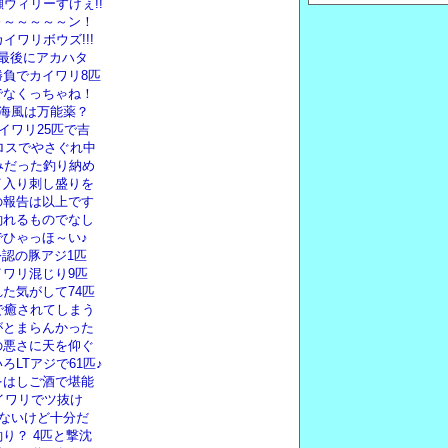
ウィリーすげぇ!!
～～～～～～ン！
イワリボウズ!!!
最後にアカハタ
負でカイワリ8匹
うでなくっちゃね！
り海風は万能薬？
イワリ25匹で吉
ロスでやさぐれ中
みだった釣り納め
イ入り刺し盛りを
の報告は以上です
釣れるものでなし
ひゃっほ～い♪
公認の豚アジ1匹
ワリ混じり9匹
た気がして74匹
で癒されてしまう
がとまらんかった
の悪さに天を仰ぐ
LTアジで61匹♪
をはしご酒で堪能
イワリでツ抜け
いないけど十分だ
り？ 4匹と撃沈