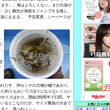
します」。海はよろしくない。まだ白波が
が、少し舳先が海面をジャンプする感じ。
に急に止まる。「予定変更。シーバースが
。
ト
掛
ぐ
チ
投
ア
い
わ
釣れだす。38センチの大物が艫であがり、
へた釣りもおいてけぼりにならないくらい
のサイズばかり。開始2時間半で13匹。サ
ているとこなのだが、サイズ勝負の大会で
お気に入りの釣
れると、喜べねぇ～～。
鮫洲（東京湾）・和彦