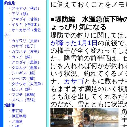
に覚えておくことをメモ
釣魚別
・
アキアジ（秋鮭）
・
アジ（鯵）
■堤防編 水温急低下時
・
アマダイ（甘鯛）
・
イサキ（伊佐木）
ょっぴり気になる
・
オニカサゴ（鬼笠
堤防での釣りに関しては
子）
・
カイワリ（貝割）
が降った1月1日
の前後で
・
カサゴ（笠子）
の様子が全く変わってし
・
カワハギ（皮剥）
た。降雪前の前半戦は、
・
カレイ（鰈）
・
クロダイ（黒鯛）
けを入れれば何かが釣れ
・
クロムツ（黒睦）
いう状況。釣れてくるメ
・
シロギス（鱚）
・
シーバス（鱸）
ナ、
カサゴ
ともに数もサ
・
タチウオ（太刀魚）
もまずまず満足のいく状
・
ヒラメ（鮃）
・
マゴチ（真鯒）
うち顔を出してくれるだ
・
メバル（目張）
のだが、雪とともに状況
場所別
・
東京湾
・
伊豆半島
・
北海道
・
沖縄