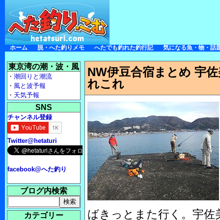
ホーム
脱・へた釣りメモ
へたでも釣れた釣行記
気になる魚・物・話
東京湾の潮・波・風
NW伊豆合宿まとめ 宇佐
・
潮回りと潮流
れこれ
・
風と波予報
・
天気予報
SNS
チャンネル登録
Twitter@hetaturi
facebook@へた釣り
ブログ内検索
ばきっとまた行く。宇佐
カテゴリー