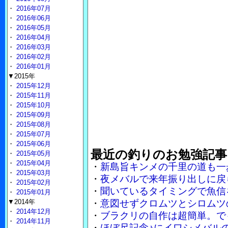
・
2016年07月
・
2016年06月
・
2016年05月
・
2016年04月
・
2016年03月
・
2016年02月
・
2016年01月
▼2015年
・
2015年12月
・
2015年11月
・
2015年10月
・
2015年09月
・
2015年08月
・
2015年07月
・
2015年06月
最近の釣りのお勉強記事
・
2015年05月
・
2015年04月
・
新島旨キンメの千里の道も一
・
2015年03月
・
夜メバルで来年振り出しに戻
・
2015年02月
・
聞いているタイミングで魚信
・
2015年01月
▼2014年
・
意図せずクロムツとシロムツ
・
2014年12月
・
ブラクリの自作は超簡単。で
・
2014年11月
・
ほぼ尺記念♪にイワシメバル