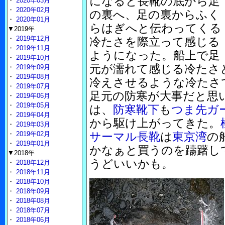
になると長靴の底から足
・
2020年03月
・
2020年02月
の裏へ、足の裏からふく
・
2020年01月
らはぎへと伝わってくる
▼2019年
・
2019年12月
冷たさを際立って感じる
・
2019年11月
ようになった。船上で足
・
2019年10月
元が濡れて感じる冷たさ
・
2019年09月
・
2019年08月
冷えさせるような冷たさ
・
2019年07月
足元の防寒が大事だと思
・
2019年06月
・
2019年05月
は、
防寒靴下
も
つま先ガ
・
2019年04月
から駆け上がってきた。
・
2019年03月
・
2019年02月
サーマル長靴
は
東京湾
の
・
2019年01月
かなぁと買うのを躊躇し
▼2018年
うどいいかも。
・
2018年12月
・
2018年11月
・
2018年10月
・
2018年09月
・
2018年08月
・
2018年07月
・
2018年06月