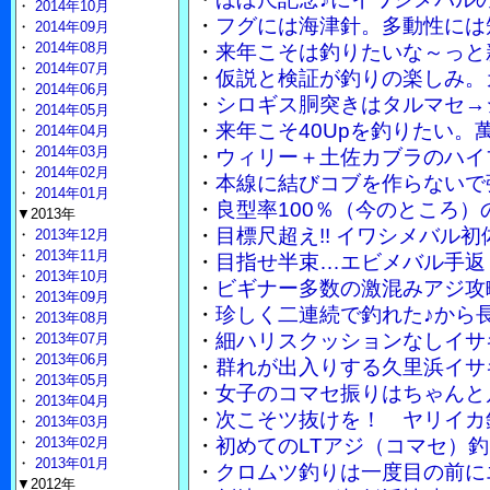
・
2014年10月
・
フグには海津針。多動性には
・
2014年09月
・
2014年08月
・
来年こそは釣りたいな～っと
・
2014年07月
・
仮説と検証が釣りの楽しみ。
・
2014年06月
・
シロギス胴突きはタルマセ→
・
2014年05月
・
来年こそ40Upを釣りたい。
・
2014年04月
・
2014年03月
・
ウィリー＋土佐カブラのハイブ
・
2014年02月
・
本線に結びコブを作らないで
・
2014年01月
・
良型率100％（今のところ
▼2013年
・
目標尺超え!! イワシメバル
・
2013年12月
・
2013年11月
・
目指せ半束…エビメバル手返
・
2013年10月
・
ビギナー多数の激混みアジ攻
・
2013年09月
・
珍しく二連続で釣れた♪から
・
2013年08月
・
細ハリスクッションなしイサ
・
2013年07月
・
2013年06月
・
群れが出入りする久里浜イサ
・
2013年05月
・
女子のコマセ振りはちゃんと
・
2013年04月
・
次こそツ抜けを！ ヤリイカ
・
2013年03月
・
2013年02月
・
初めてのLTアジ（コマセ）
・
2013年01月
・
クロムツ釣りは一度目の前に
▼2012年