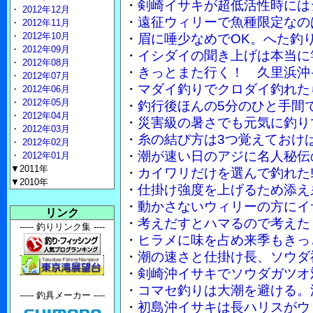
・
剣崎イサキが超低活性時には
・
2012年12月
・
遠征ウィリーで魚種限定なの
・
2012年11月
・
2012年10月
・
眉に唾少なめでOK。へた釣
・
2012年09月
・
イシダイの聞き上げは本当に
・
2012年08月
・
きっとまた行く！ 久里浜沖
・
2012年07月
・
マダイ釣りでクロダイ釣れた
・
2012年06月
・
2012年05月
・
釣行後ほんの5分のひと手間
・
2012年04月
・
災害級の暑さでも元気に釣り
・
2012年03月
・
糸の結び方は3つ覚えておけ
・
2012年02月
・
潮が速い日のアジに名人秘伝
・
2012年01月
▼2011年
・
カイワリだけを選んで釣れた!
▼2010年
・
仕掛け強度を上げるため添え
・
動かさないウィリーの方にイ
リンク
・
考えだすとハマるので考えた
----- 釣りリンク集 ----
・
ヒラメに味を占め来季もきっ
・
潮の速さと仕掛け長、ソウダ禍
・
剣崎沖イサキでソウダガツオ
・
コマセ釣りは大潮を避ける。
----- 釣具メーカー ----
・
初島沖イサキは長ハリスがウ