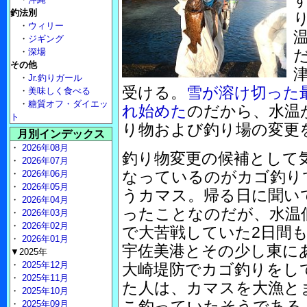
釣法別
・
ウィリー
・
ジギング
・
深場
その他
・
Jr.釣りガール
受ける。
雪が溶け切った
・
美味しく食べる
・
糖質オフ・ダイエッ
れ始めた
のだから、水温
ト
り物および釣り場の変更
月別インデックス
・
2026年08月
釣り物変更の候補として
・
2026年07月
なっているのがカゴ釣り
・
2026年06月
・
2026年05月
うカマス。帰る日に聞い
・
2026年04月
ったことなのだが、水温
・
2026年03月
・
2026年02月
で大苦戦していた2日間
・
2026年01月
宇佐美港とその少し東に
▼2025年
・
2025年12月
大崎堤防でカゴ釣りをし
・
2025年11月
た人は、カマスを大漁と
・
2025年10月
こ釣っていたそうである。
・
2025年09月