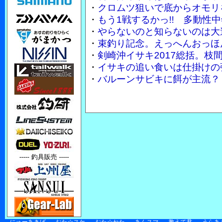
・
クロムツ狙いで底からオモリを
・
もう1戦するかっ!! 多動性
・
やらないのと知らないのは大
・
束釣り記念。えっへんおっほ
・
剣崎沖イサキ2017総括。枝
・
イサキの追い食いは仕掛けの
・
バルーンサビキに餌が主流？
----- 釣具販売 -----