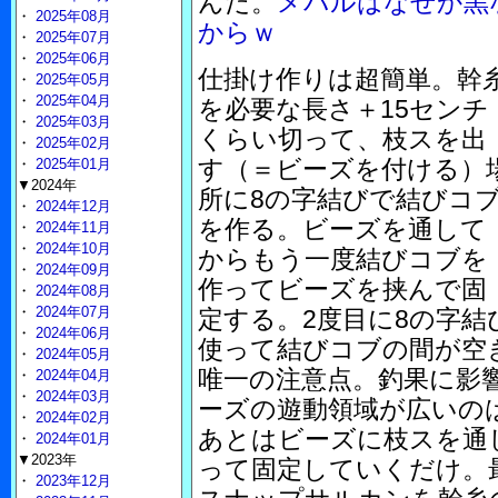
んだ。
メバルはなぜか黒
・
2025年08月
からｗ
・
2025年07月
・
2025年06月
仕掛け作りは超簡単。幹
・
2025年05月
・
2025年04月
を必要な長さ＋15センチ
・
2025年03月
くらい切って、枝スを出
・
2025年02月
す（＝ビーズを付ける）
・
2025年01月
▼2024年
所に8の字結びで結びコ
・
2024年12月
を作る。ビーズを通して
・
2024年11月
・
2024年10月
からもう一度結びコブを
・
2024年09月
作ってビーズを挟んで固
・
2024年08月
・
2024年07月
定する。2度目に8の字
・
2024年06月
使って結びコブの間が空
・
2024年05月
唯一の注意点。釣果に影
・
2024年04月
・
2024年03月
ーズの遊動領域が広いの
・
2024年02月
あとはビーズに枝スを通
・
2024年01月
▼2023年
って固定していくだけ。
・
2023年12月