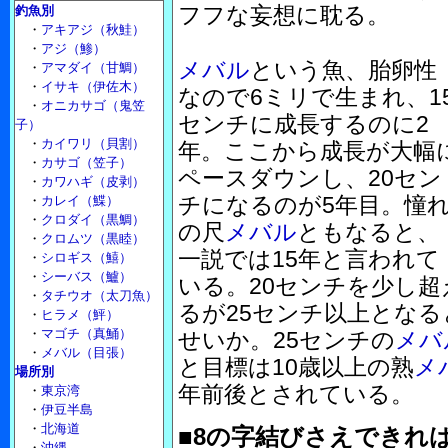
フフな妄想に耽る。
釣魚別
・
アキアジ（秋鮭）
・
アジ（鯵）
メバル
という魚、胎卵性
・
アマダイ（甘鯛）
・
イサキ（伊佐木）
なので6ミリで生まれ、1
・
オニカサゴ（鬼笠
センチに成長するのに2
子）
・
カイワリ（貝割）
年。ここから成長が大幅
・
カサゴ（笠子）
ペースダウンし、20セン
・
カワハギ（皮剥）
チになるのが5年目。憧
・
カレイ（鰈）
・
クロダイ（黒鯛）
の尺
メバル
ともなると、
・
クロムツ（黒睦）
一説では15年と言われて
・
シロギス（鱚）
・
シーバス（鱸）
いる。20センチを少し
・
タチウオ（太刀魚）
るが25センチ以上とな
・
ヒラメ（鮃）
・
マゴチ（真鯒）
せいか。25センチの
メバ
・
メバル（目張）
と目標は10歳以上の熟
メ
場所別
年前後とされている。
・
東京湾
・
伊豆半島
・
北海道
■8の字結びさえできれ
・
沖縄