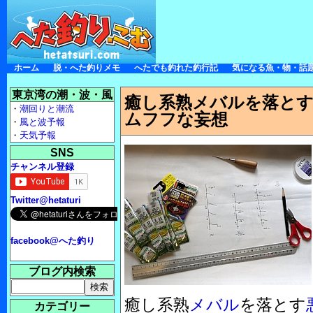
ホーム
脱・へた釣りメモ
へたでも釣れた釣行記
気になる魚・物・話
東京湾の潮・波・風
癒し系熟メバルを落と
・
潮回りと潮流
ムフフな妄想
・
風と波予報
・
天気予報
SNS
チャンネル登録
Twitter@hetaturi
facebook@へた釣り
ブログ内検索
癒し系熟
メバル
を落とす
カテゴリー