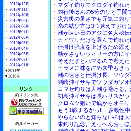
・
2012年12月
・
マダイ釣りでクロダイ釣れた
・
2012年11月
・
釣行後ほんの5分のひと手間
・
2012年10月
・
災害級の暑さでも元気に釣り
・
2012年09月
・
糸の結び方は3つ覚えておけ
・
2012年08月
・
2012年07月
・
潮が速い日のアジに名人秘伝
・
2012年06月
・
カイワリだけを選んで釣れた!
・
2012年05月
・
仕掛け強度を上げるため添え
・
2012年04月
・
動かさないウィリーの方にイ
・
2012年03月
・
2012年02月
・
考えだすとハマるので考えた
・
2012年01月
・
ヒラメに味を占め来季もきっ
▼2011年
・
潮の速さと仕掛け長、ソウダ禍
▼2010年
・
剣崎沖イサキでソウダガツオ
・
コマセ釣りは大潮を避ける。
リンク
----- 釣りリンク集 ----
・
初島沖イサキは長ハリスがウ
・
クロムツ狙いで底からオモリを
・
もう1戦するかっ!! 多動性
・
やらないのと知らないのは大
・
束釣り記念。えっへんおっほ
----- 釣具メーカー ----