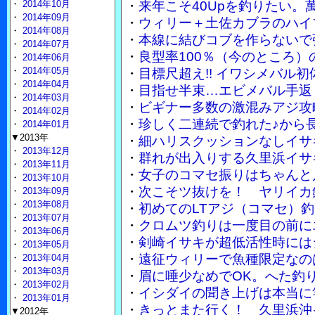
・
2014年10月
・
来年こそ40Upを釣りたい。
・
2014年09月
・
ウィリー＋土佐カブラのハイブ
・
2014年08月
・
本線に結びコブを作らないで
・
2014年07月
・
良型率100％（今のところ
・
2014年06月
・
2014年05月
・
目標尺超え!! イワシメバル
・
2014年04月
・
目指せ半束…エビメバル手返
・
2014年03月
・
ビギナー多数の激混みアジ攻
・
2014年02月
・
珍しく二連続で釣れた♪から
・
2014年01月
▼2013年
・
細ハリスクッションなしイサ
・
2013年12月
・
群れが出入りする久里浜イサ
・
2013年11月
・
女子のコマセ振りはちゃんと
・
2013年10月
・
次こそツ抜けを！ ヤリイカ
・
2013年09月
・
2013年08月
・
初めてのLTアジ（コマセ）
・
2013年07月
・
クロムツ釣りは一度目の前に
・
2013年06月
・
剣崎イサキが超低活性時には
・
2013年05月
・
遠征ウィリーで魚種限定なの
・
2013年04月
・
2013年03月
・
眉に唾少なめでOK。へた釣
・
2013年02月
・
イシダイの聞き上げは本当に
・
2013年01月
・
きっとまた行く！ 久里浜沖
▼2012年