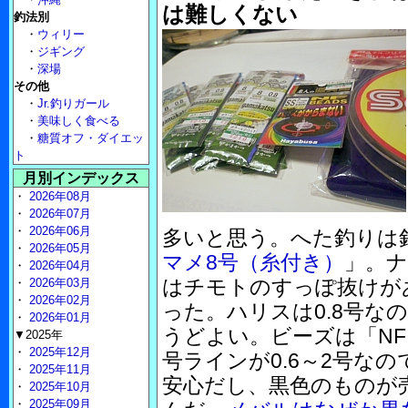
は難しくない
釣法別
・
ウィリー
・
ジギング
・
深場
その他
・
Jr.釣りガール
・
美味しく食べる
・
糖質オフ・ダイエッ
ト
月別インデックス
・
2026年08月
・
2026年07月
・
2026年06月
多いと思う。へた釣りは
・
2026年05月
マメ8号（糸付き）
」。
・
2026年04月
はチモトのすっぽ抜けが
・
2026年03月
・
2026年02月
った。ハリスは0.8号な
・
2026年01月
うどよい。ビーズは「NF 
▼2025年
・
2025年12月
号ラインが0.6～2号なの
・
2025年11月
安心だし、黒色のものが
・
2025年10月
・
2025年09月