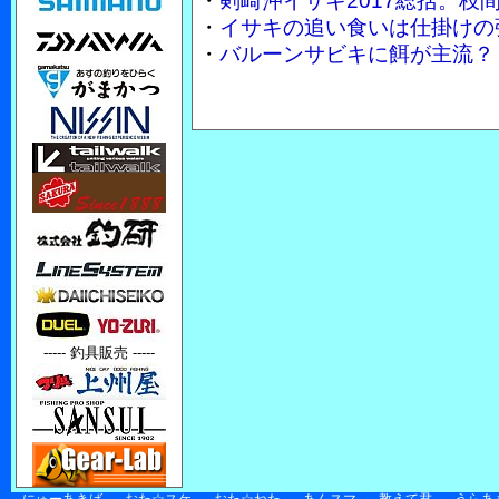
・
剣崎沖イサキ2017総括。枝
・
イサキの追い食いは仕掛けの
・
バルーンサビキに餌が主流？
----- 釣具販売 -----