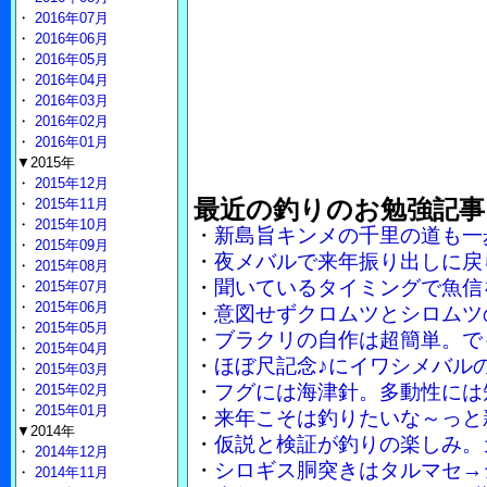
・
2016年07月
・
2016年06月
・
2016年05月
・
2016年04月
・
2016年03月
・
2016年02月
・
2016年01月
▼2015年
・
2015年12月
最近の釣りのお勉強記事
・
2015年11月
・
2015年10月
・
新島旨キンメの千里の道も一
・
2015年09月
・
夜メバルで来年振り出しに戻
・
2015年08月
・
聞いているタイミングで魚信
・
2015年07月
・
2015年06月
・
意図せずクロムツとシロムツ
・
2015年05月
・
ブラクリの自作は超簡単。で
・
2015年04月
・
ほぼ尺記念♪にイワシメバル
・
2015年03月
・
フグには海津針。多動性には
・
2015年02月
・
2015年01月
・
来年こそは釣りたいな～っと
▼2014年
・
仮説と検証が釣りの楽しみ。
・
2014年12月
・
シロギス胴突きはタルマセ→
・
2014年11月