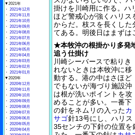
スがよいらしいので、ハリ
▼2021年
掛けを川崎用に作る。ハリ
・
2021年12月
ほど警戒心が強くハリス
・
2021年11月
・
2021年10月
からだ。枝スを長くした
・
2021年09月
てある。明後日はまずは
・
2021年08月
・
2021年07月
・
2021年06月
★本牧沖の根掛かり多発
・
2021年05月
追う仕掛け
・
2021年04月
川崎シーバースで粘りき
・
2021年03月
・
2021年02月
れないときは本牧沖に移
・
2021年01月
動する。港の中はさほど
▼2020年
・
2020年12月
でもないが海づり施設沖
・
2020年11月
は根が洗いポイントを攻
・
2020年10月
めることが多い。一番下
・
2020年09月
・
2020年08月
の針をネムリの入った
カ
・
2020年07月
サゴ
針13号にし、ハリス
・
2020年06月
・
2020年05月
35センチの下針の位置を
・
2020年04月
みた。一番下の針は
カサ