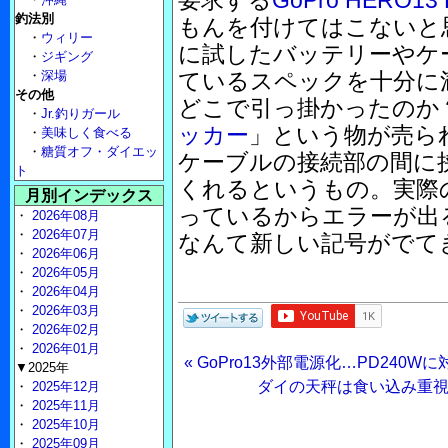
要求する
GoPro HERO13 
釣法別
もんを付けてはこないと
・
ウィリー
に試したバッテリーやケー
・
ジギング
・
深場
ているスペックを十分に
その他
どこで引っ掛かったのか
・
Jr.釣りガール
ッカー
」という物が売ら
・
美味しく食べる
・
糖質オフ・ダイエッ
ケーブルの接続部の間に
ト
くれるというもの。実際の
月別インデックス
っているからエラーが出
・
2026年08月
・
2026年07月
なんて新しい記号がでて
・
2026年06月
・
2026年05月
・
2026年04月
・
2026年03月
・
2026年02月
・
2026年01月
« GoPro13外部電源化…PD240
▼2025年
ダイの天秤は食い込み重視
・
2025年12月
・
2025年11月
・
2025年10月
・
2025年09月