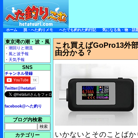
ホーム
脱・へた釣りメモ
へたでも釣れた釣行記
気になる魚・物・話
東京湾の潮・波・風
これ買えばGoPro13
・
潮回りと潮流
由分かる？
・
風と波予報
・
天気予報
SNS
チャンネル登録
Twitter@hetaturi
facebook@へた釣り
ブログ内検索
いかないとそのことばか
カテゴリー