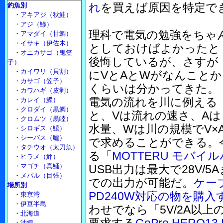
れ
を買えば原因を特定で
釣魚別
・
アキアジ（秋鮭）
・
アジ（鯵）
理科で電気の勉強をちゃ
・
アマダイ（甘鯛）
・
イサキ（伊佐木）
としておけばよかったと
・
オニカサゴ（鬼笠
後悔しているが、さすが
子）
・
カイワリ（貝割）
にVとAとWがなんことか
・
カサゴ（笠子）
くらいは分かってきた。
・
カワハギ（皮剥）
電気の流れを川に例える
・
カレイ（鰈）
・
クロダイ（黒鯛）
と、Vは流れの速さ、Aは
・
クロムツ（黒睦）
水量、Wは川の規模でV×
・
シロギス（鱚）
・
シーバス（鱸）
で求めることができる。
・
タチウオ（太刀魚）
る「
MOTTERU モバイル
・
ヒラメ（鮃）
・
マゴチ（真鯒）
USB出力は最大で28V/
・
メバル（目張）
での出力が可能だ。
ケー
場所別
PD240W対応の物を購入
・
東京湾
・
伊豆半島
わせでなら「5V/2A以
・
北海道
・
沖縄