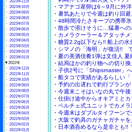
・
2023年11月
・
マアナゴ産卵は6～9月に外
・
2023年10月
・
2023年09月
・
暑気あたりで今週は釣り回避
・
2023年08月
・
48時間冷たさキープの携帯
・
2023年07月
・
散歩で溶けそうに…猛暑への
・
2023年06月
・
カメラクーラー＆アタッチメ
・
2023年05月
・
2023年04月
・
糖質2.2g以下なら!! 船上
・
2023年03月
・
シマノの「海明」が復活!!
・
2023年02月
・
夏の美酒佳肴1弾は文佳人 
・
2023年01月
・
結局ほかの釣り物への切り換
▼2022年
・
2022年12月
・
子供2号に「Shipsmaste
・
2022年11月
・
船タコで実績があるらしい「
・
2022年10月
・
予約の出遅れで釣行プランが
・
2022年09月
・
2022年08月
・
今週末こそはいなの丸で午後
・
2022年07月
・
仕掛け途中からオキアミとカ
・
2022年06月
・
ペルチェ式ユニットでカメラ
・
2022年05月
・
今週末はダブルタイフーンで
・
2022年04月
・
2022年03月
・
大阪で釣具のガチャガチャを
・
2022年02月
・
日本酒呑めるなら是非とも!!
・
2022年01月