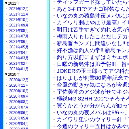
・
ティップガード探していたら
▼2021年
・
あと3キロでアナゴ解禁なん
・
2021年12月
・
2021年11月
・
いなの丸の猿島沖夜メバルは竿
・
2021年10月
・
カイワリ刺はやはり最高♪ 
・
2021年09月
・
明日は苦手すぎて釣れる気が
・
2021年08月
・
梅雨入りもしたことだしデカ
・
2021年07月
・
2021年06月
・
新島旨キンメに間違いなし!!
・
2021年05月
・
好不漁は釣人の常!! 新島キ
・
2021年04月
・
釣り方以前にまずはミヤエポ
・
2021年03月
・
日曜の新島沖は凪予報!!! 
・
2021年02月
・
2021年01月
・
JOKERの玉三郎ってアジ
▼2020年
・
はりよしが創業80周年記念で
・
2020年12月
・
台風の動きが気になるが今週
・
2020年11月
・
2020年10月
・
宇佐美沖のアジ泳がせでキジ
・
2020年09月
・
極鋭MG 82HH-200でそ
・
2020年08月
・
買うかどうか分からんが触って
・
2020年07月
・
いなの丸の夜メバルは6/6～
・
2020年06月
・
2020年05月
・
カイワリ狙いのウィリー針「
・
2020年04月
・
今週のウィリー五目はかみや