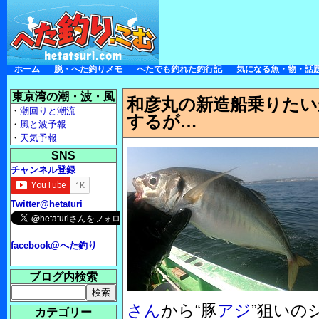
ホーム
脱・へた釣りメモ
へたでも釣れた釣行記
気になる魚・物・話
東京湾の潮・波・風
和彦丸の新造船乗りたい
・
潮回りと潮流
するが…
・
風と波予報
・
天気予報
SNS
チャンネル登録
Twitter@hetaturi
facebook@へた釣り
ブログ内検索
さん
から“豚
アジ
”狙いの
カテゴリー