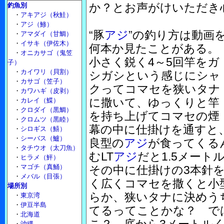
か？とお声がけいただき
釣魚別
・
アキアジ（秋鮭）
・
アジ（鯵）
“豚
アジ
”の釣り方は動画
・
アマダイ（甘鯛）
・
イサキ（伊佐木）
何本か見たことがある。
・
オニカサゴ（鬼笠
小さく鋭く4～5回竿をガ
子）
・
カイワリ（貝割）
シガシという感じにシャ
・
カサゴ（笠子）
クってコマセを狭いタナ
・
カワハギ（皮剥）
に撒いて、ゆっくりと竿
・
カレイ（鰈）
・
クロダイ（黒鯛）
を持ち上げてコマセの煙
・
クロムツ（黒睦）
幕の中に仕掛けを通すと
・
シロギス（鱚）
・
シーバス（鱸）
良型の
アジ
が食ってくる
・
タチウオ（太刀魚）
むLT
アジ
だと1.5メー
・
ヒラメ（鮃）
・
マゴチ（真鯒）
その中に仕掛けの3本針
・
メバル（目張）
く広くコマセを撒くと小
場所別
らか、狭いタナに決めう
・
東京湾
・
伊豆半島
てるってことかな？ で
・
北海道
・
沖縄