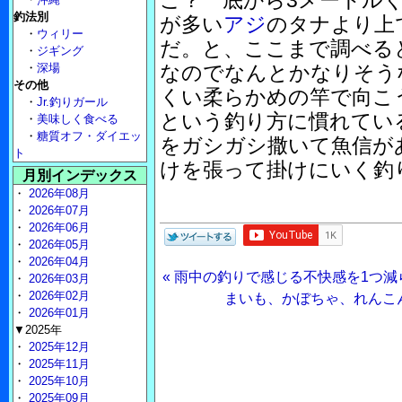
こ？ 底から3メートル
釣法別
が多い
アジ
のタナより上
・
ウィリー
だ。と、ここまで調べる
・
ジギング
・
深場
なのでなんとかなりそう
その他
くい柔らかめの竿で向こ
・
Jr.釣りガール
という釣り方に慣れてい
・
美味しく食べる
・
糖質オフ・ダイエッ
をガシガシ撒いて魚信が
ト
けを張って掛けにいく釣
月別インデックス
・
2026年08月
・
2026年07月
・
2026年06月
・
2026年05月
・
2026年04月
« 雨中の釣りで感じる不快感を1つ
・
2026年03月
・
2026年02月
まいも、かぼちゃ、れんこん
・
2026年01月
▼2025年
・
2025年12月
・
2025年11月
・
2025年10月
・
2025年09月