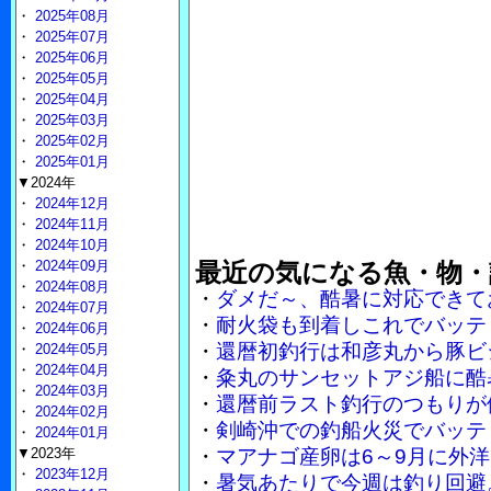
・
2025年08月
・
2025年07月
・
2025年06月
・
2025年05月
・
2025年04月
・
2025年03月
・
2025年02月
・
2025年01月
▼2024年
・
2024年12月
・
2024年11月
・
2024年10月
・
2024年09月
最近の気になる魚・物・
・
2024年08月
・
ダメだ～、酷暑に対応できて
・
2024年07月
・
耐火袋も到着しこれでバッテ
・
2024年06月
・
還暦初釣行は和彦丸から豚ビ
・
2024年05月
・
2024年04月
・
粂丸のサンセットアジ船に酷
・
2024年03月
・
還暦前ラスト釣行のつもりが
・
2024年02月
・
剣崎沖での釣船火災でバッテ
・
2024年01月
▼2023年
・
マアナゴ産卵は6～9月に外
・
2023年12月
・
暑気あたりで今週は釣り回避