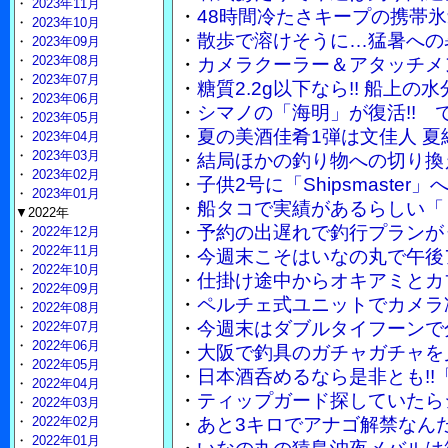
・
2023年11月
・
48時間冷たさキープの携帯
・
2023年10月
・
散歩で溶けそうに…猛暑への
・
2023年09月
・
2023年08月
・
カメラクーラー＆アタッチメ
・
2023年07月
・
糖質2.2g以下なら!! 船上
・
2023年06月
・
シマノの「海明」が復活!!
・
2023年05月
・
夏の美酒佳肴1弾は文佳人 
・
2023年04月
・
2023年03月
・
結局ほかの釣り物への切り換
・
2023年02月
・
子供2号に「Shipsmaste
・
2023年01月
・
船タコで実績があるらしい「
▼2022年
・
予約の出遅れで釣行プランが
・
2022年12月
・
2022年11月
・
今週末こそはいなの丸で午後
・
2022年10月
・
仕掛け途中からオキアミとカ
・
2022年09月
・
ペルチェ式ユニットでカメラ
・
2022年08月
・
今週末はダブルタイフーンで
・
2022年07月
・
2022年06月
・
大阪で釣具のガチャガチャを
・
2022年05月
・
日本酒呑めるなら是非とも!!
・
2022年04月
・
ティップガード探していたら
・
2022年03月
・
2022年02月
・
あと3キロでアナゴ解禁なん
・
2022年01月