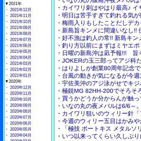
・
いなの丸の猿島沖夜メバルは竿
▼2021年
・
カイワリ刺はやはり最高♪ 
・
2021年12月
・
明日は苦手すぎて釣れる気が
・
2021年11月
・
2021年10月
・
梅雨入りもしたことだしデカ
・
2021年09月
・
新島旨キンメに間違いなし!!
・
2021年08月
・
好不漁は釣人の常!! 新島キ
・
2021年07月
・
釣り方以前にまずはミヤエポ
・
2021年06月
・
2021年05月
・
日曜の新島沖は凪予報!!! 
・
2021年04月
・
JOKERの玉三郎ってアジ
・
2021年03月
・
はりよしが創業80周年記念で
・
2021年02月
・
台風の動きが気になるが今週
・
2021年01月
▼2020年
・
宇佐美沖のアジ泳がせでキジ
・
2020年12月
・
極鋭MG 82HH-200でそ
・
2020年11月
・
買うかどうか分からんが触って
・
2020年10月
・
いなの丸の夜メバルは6/6～
・
2020年09月
・
2020年08月
・
カイワリ狙いのウィリー針「
・
2020年07月
・
今週のウィリー五目はかみや
・
2020年06月
・
「極技 ボートキス メタル
・
2020年05月
・
2020年04月
・
いつ以来ってくらい久しぶり