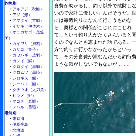
釣魚別
食費が助かるし、釣り以外で散財し
・
アキアジ（秋鮭）
いので家計に優しい」んだそうだ。
・
アジ（鯵）
には毎週釣りになんて行こうものな
・
アマダイ（甘鯛）
・
イサキ（伊佐木）
ら、奥様との関係がこじれにこじれ
・
オニカサゴ（鬼笠
て…という釣り人がたくさんいると
子）
くのでなんとも恵まれた話である。
・
カイワリ（貝割）
方で釣りに行かなかったからといっ
・
カサゴ（笠子）
・
カワハギ（皮剥）
て、その分食費が嵩むんだから釣行
・
カレイ（鰈）
ような気がしないでもないが……。
・
クロダイ（黒鯛）
・
クロムツ（黒睦）
・
シロギス（鱚）
・
シーバス（鱸）
・
タチウオ（太刀魚）
・
ヒラメ（鮃）
・
マゴチ（真鯒）
・
メバル（目張）
場所別
・
東京湾
・
伊豆半島
・
北海道
・
沖縄