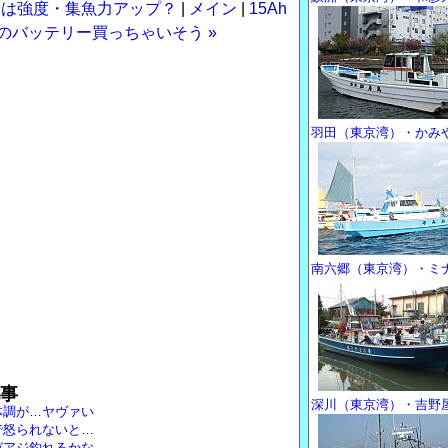
極細は強度・集魚力アップ？
|
メイン
|
15Ah
UNのバッテリー買っちゃいそう »
羽田（東京湾）・かみ
南六郷（東京湾）・ミ
事
深川（東京湾）・吉野
体調が…ヤヴァい
で怒られないと…
ガアジ釣れるかな