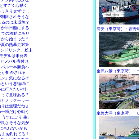
!とすごく心動く
ゃっきりせずで…
が制限されそうな
れるのは未成魚？
トか半日船にする
浦安（東京湾）・吉野
までの移動にあり
日から始まった？
で夏の熱暴走対策
イオンドリンク」粉末
ドモデルは未発表
りとメバル煮付け
メバル一本勝負へ
金沢八景（東京湾）・
めたが拒否される
モン」気になるぞ！
いという悪循環に
に行きたいぞ!!
けって意味ある？
率カメラクーラー
釣りは無理だねぇ
の一瞬だけ心動く
京急大津（東京湾）・
 うすにごり 生」
が良さそうな気が
に合わないかも
まぁ釣れてる!!