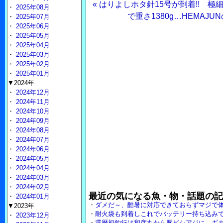
« はりよしホタ針15号が到着!! 
・
2025年08月
で重さ1380g…HEMAJ
・
2025年07月
・
2025年06月
・
2025年05月
・
2025年04月
・
2025年03月
・
2025年02月
・
2025年01月
▼2024年
・
2024年12月
・
2024年11月
・
2024年10月
・
2024年09月
・
2024年08月
・
2024年07月
・
2024年06月
・
2024年05月
・
2024年04月
・
2024年03月
・
2024年02月
最近の気になる魚・物・話題の記
・
2024年01月
・
ダメだ～、酷暑に対応できておらずマジで
▼2023年
・
耐火袋も到着しこれでバッテリー持ち込み
・
2023年12月
・
還暦初釣行は和彦丸から豚ビシアジに。ギ