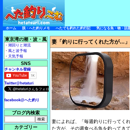
ホーム
脱・へた釣りメモ
へたでも釣れた釣行記
気になる魚・物・話
東京湾の潮・波・風
妻「釣りに行ってくれた方が…」。
・
潮回りと潮流
・
風と波予報
・
天気予報
SNS
チャンネル登録
Twitter@hetaturi
facebook@へた釣り
ブログ内検索
妻によれば、「毎週釣りに行ってく
カテゴリー
た方が、その週食べる魚を釣ってき