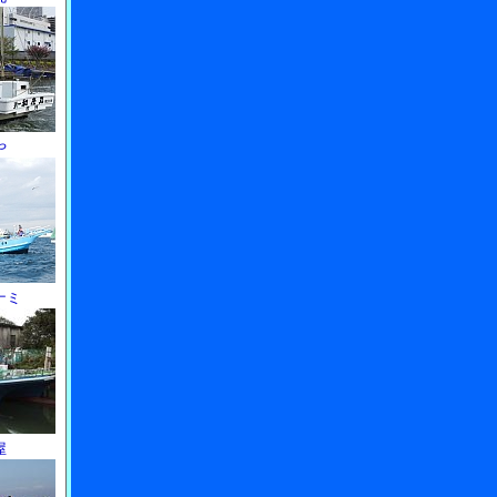
や
ナミ
屋