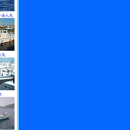
いあん丸
久丸
楽