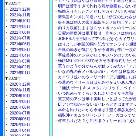
・
カイワリ刺はやはり最高♪ イサキ刺もたま
▼2021年
・
明日は苦手すぎて釣れる気が微塵もしない
・
2021年12月
・
梅雨入りもしたことだしデカイワリ狙い始め
・
2021年11月
・
新島旨キンメに間違いなし!! 伊豆の生わさび
・
2021年10月
・
好不漁は釣人の常!! 新島キンメ目指して、
・
2021年09月
・
釣り方以前にまずはミヤエポックのリール
・
2021年08月
・
日曜の新島沖は凪予報!!! 旨キンメは釣れ
・
2021年07月
・
JOKERの玉三郎ってアジ科だからカイワ
・
2021年06月
・
はりよしが創業80周年記念でオンライン通販
・
2021年05月
・
台風の動きが気になるが今週末は年に一度
・
宇佐美沖のアジ泳がせでキジハタのデカいの
・
2021年04月
・
極鋭MG 82HH-200でそろそろ本命釣りた
・
2021年03月
・
買うかどうか分からんが触ってみたい「アル
・
2021年02月
・
いなの丸の夜メバルは6/6～。今年は良型
・
2021年01月
・
カイワリ狙いのウィリー針「アジ船頭」に
▼2020年
・
今週のウィリー五目はかみやかえいあん丸
・
2020年12月
・
「極技 ボートキス メタルソリッド」ベイ
・
2020年11月
・
いつ以来ってくらい久しぶりにイサキ意識
・
2020年10月
・
東京湾のアジは年中美味しいと思ってたが
・
2020年09月
・
LTアジで掛からない＆バレるときはまずクッ
・
2020年08月
・
本命を釣りたいから今週は手堅く和彦丸から
・
2020年07月
・
稲取沖アカムツリベンジ!! ノーガコッで
・
2020年06月
・
何年ぶりだろ？な沖の瀬ウィリー五目にえ
・
2020年05月
・
2020年04月