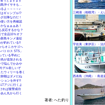
に食うとまずまず
初島沖イサキも…
るよ～～～～♪
三崎港（相模湾）・え
はギャンブル!?
いざ出陣なのだ！
の使い方を再確認
るかなぁぁぁあ！
リも反応するかな？
で全品10％オフ
の新島キンメ遠征
が釣れている!!
宇佐美（東伊豆）・治
いからオニカサゴへ
バトロス STS」
残っている早めに
銀色が追加される
かで悩んでかみや
トモデル欲しいぞ
したウィリーを巻く
西表島（沖縄）・島道
産卵期はダメだね
ションを外す!!
LTアジに行くよ
なければ復讐成功
いあん丸から行く
著者: へた釣り