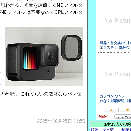
と思われる。光量を調節するNDフィルタ
NDフィルタは不要なのでCPLフィルタ
準
物
る
し
外
瞬
付
プ
2580円。これくらいの散財ならバレな
2025年10月25日 11:50
お気に入りの釣
鮫洲（東京湾）・和彦