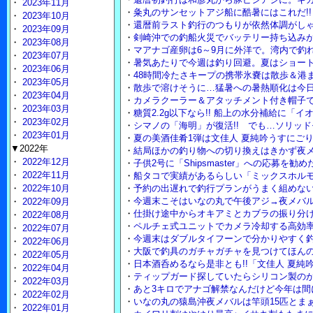
・
2023年11月
・
粂丸のサンセットアジ船に酷暑にはこれだ!
・
2023年10月
・
還暦前ラスト釣行のつもりが依然体調がし
・
2023年09月
・
剣崎沖での釣船火災でバッテリー持ち込み
・
2023年08月
・
マアナゴ産卵は6～9月に外洋で。湾内で釣
・
2023年07月
・
暑気あたりで今週は釣り回避。夏はショー
・
2023年06月
・
48時間冷たさキープの携帯氷嚢は散歩＆港
・
2023年05月
・
散歩で溶けそうに…猛暑への暑熱順化は今
・
2023年04月
・
カメラクーラー＆アタッチメント付き帽子
・
2023年03月
・
糖質2.2g以下なら!! 船上の水分補給に「
・
2023年02月
・
シマノの「海明」が復活!! でも…ソリッ
・
2023年01月
・
夏の美酒佳肴1弾は文佳人 夏純吟うすにご
▼2022年
・
結局ほかの釣り物への切り換えはきかず夜
・
2022年12月
・
子供2号に「Shipsmaster」への応募を勧
・
2022年11月
・
船タコで実績があるらしい「ミックスホル
・
2022年10月
・
予約の出遅れで釣行プランがうまく組めな
・
今週末こそはいなの丸で午後アジ→夜メバル
・
2022年09月
・
仕掛け途中からオキアミとカブラの振り分
・
2022年08月
・
ペルチェ式ユニットでカメラ冷却する高効
・
2022年07月
・
今週末はダブルタイフーンで分かりやすく
・
2022年06月
・
大阪で釣具のガチャガチャを見つけてほん
・
2022年05月
・
日本酒呑めるなら是非とも!!「文佳人 夏純吟
・
2022年04月
・
ティップガード探していたらシリコン製の
・
2022年03月
・
あと3キロでアナゴ解禁なんだけど今年は間
・
2022年02月
・
いなの丸の猿島沖夜メバルは竿頭15匹とまぁ
・
2022年01月