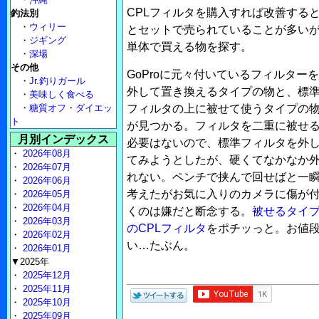
CPLフィルタを購入すれば改善する
釣法別
・
ウィリー
とセットで売られていることが多いが
・
ジギング
単体で買える物を探す。
・
深場
その他
GoProに元々付いているフィルターを
・
Jr.釣りガール
外して置き換えるタイプの物と、標
・
美味しく食べる
・
糖質オフ・ダイエッ
フィルタの上に被せて使うタイプの
ト
が見つかる。フィルタを二重に被せ
月別インデックス
必要はないので、標準フィルタを外
・
2026年08月
てみようとしたが、硬くてなかなか
・
2026年07月
れない。ペンチで挟んで回せばと一
・
2026年06月
考えたがお気に入りのカメラに傷が
・
2026年05月
・
2026年04月
くのは嫌だと断念する。
被せるタイ
・
2026年03月
のCPLフィルタ
をポチッっと。お値段
・
2026年02月
い…たぶん。
・
2026年01月
▼2025年
・
2025年12月
・
2025年11月
・
2025年10月
・
2025年09月