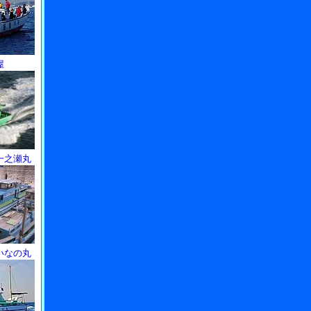
屋
一之瀬丸
いなの丸