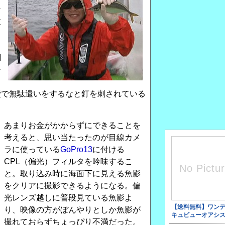
な
世
聞
一
費で無駄遣いをするなと釘を刺されている
あまりお金がかからずにできることを
考えると、思い当たったのが目線カメ
ラに使っている
GoPro13
に付ける
CPL（偏光）フィルタを吟味するこ
と。取り込み時に海面下に見える魚影
をクリアに撮影できるようになる。偏
光レンズ越しに普段見ている魚影よ
り、映像の方がぼんやりとしか魚影が
撮れておらずちょっぴり不満だった。