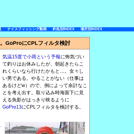
題
ナイスフィッシング動画
釣魚別INDEX
場所別INDEX
GoProにCPLフィルタ検討
気温15度で小雨という予報
に怖気づい
て釣りはお休みしたが、朝起きたらこ
れくらいなら行けたかもと…。女々し
い男である。やることがない（仕事は
あるけどw）ので、例によって余計なこ
とを考え出す。取り込み時海面下に見
える魚影がはっきり映るように
GoPro13
にCPLフィルタを検討する。
れ
て