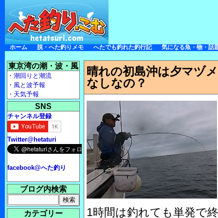
ホーム
脱・へた釣りメモ
へたでも釣れた釣行記
気になる魚・物・話
東京湾の潮・波・風
晴れの初島沖は夕マヅ
・
潮回りと潮流
なしなの？
・
風と波予報
・
天気予報
SNS
チャンネル登録
Twitter@hetaturi
facebook@へた釣り
ブログ内検索
1時間は釣れても単発で
カテゴリー