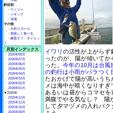
釣法別
・
ウィリー
・
ジギング
・
深場
その他
・
Jr.釣りガール
・
美味しく食べる
・
糖質オフ・ダイエッ
ト
月別インデックス
イワリ
の活性が上がらず
・
2026年08月
ったのが、陽が傾いてか
・
2026年07月
った。
今年の10月は台風
・
2026年06月
・
2026年05月
の釣行は小雨がパラつく
・
2026年04月
たおかげで陽が高いうち
・
2026年03月
・
2026年02月
メは海中が暗くなりす
・
2026年01月
あるいは昼からコマセを
▼2025年
・
2025年12月
満腹でやる気なし？ 陽
・
2025年11月
して夕マヅメの入れパク
・
2025年10月
よう。
・
2025年09月