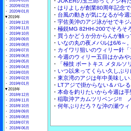
・
JOKERの玉三郎ってアジ
・
2020年03月
・
2020年02月
・
はりよしが創業80周年記念で
・
2020年01月
・
台風の動きが気になるが今週
▼2019年
・
宇佐美沖のアジ泳がせでキジ
・
2019年12月
・
2019年11月
・
極鋭MG 82HH-200でそ
・
2019年10月
・
買うかどうか分からんが触って
・
2019年09月
・
いなの丸の夜メバルは6/6～
・
2019年08月
・
カイワリ狙いのウィリー針「
・
2019年07月
・
2019年06月
・
今週のウィリー五目はかみや
・
2019年05月
・
「極技 ボートキス メタル
・
2019年04月
・
いつ以来ってくらい久しぶり
・
2019年03月
・
東京湾のアジは年中美味しい
・
2019年02月
・
2019年01月
・
LTアジで掛からない＆バレる
▼2018年
・
本命を釣りたいから今週は手
・
2018年12月
・
稲取沖アカムツリベンジ!!
・
2018年11月
・
何年ぶりだろ？な沖の瀬ウィ
・
2018年10月
・
2018年09月
・
2018年08月
・
2018年07月
・
2018年06月