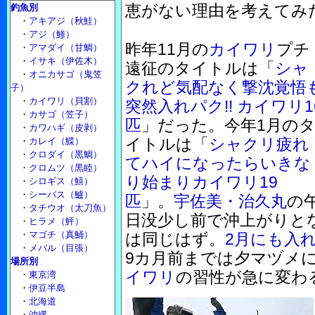
恵がない理由を考えてみ
釣魚別
・
アキアジ（秋鮭）
・
アジ（鯵）
昨年11月の
カイワリ
プチ
・
アマダイ（甘鯛）
・
イサキ（伊佐木）
遠征のタイトルは「
シャ
・
オニカサゴ（鬼笠
クれど気配なく撃沈覚悟
子）
・
カイワリ（貝割）
突然入れパク!! カイワリ1
・
カサゴ（笠子）
匹
」だった。今年1月の
・
カワハギ（皮剥）
イトルは「
シャクリ疲れ
・
カレイ（鰈）
・
クロダイ（黒鯛）
てハイになったらいきな
・
クロムツ（黒睦）
り始まりカイワリ19
・
シロギス（鱚）
・
シーバス（鱸）
匹
」。
宇佐美・治久丸
の
・
タチウオ（太刀魚）
日没少し前で沖上がりと
・
ヒラメ（鮃）
・
マゴチ（真鯒）
は同じはず。
2月にも入
・
メバル（目張）
9カ月前までは夕マヅメ
場所別
イワリ
の習性が急に変わ
・
東京湾
・
伊豆半島
・
北海道
・
沖縄