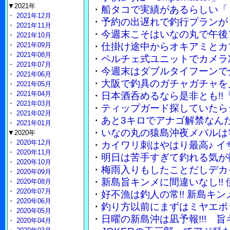
▼2021年
・
船タコで実績があるらしい「
・
2021年12月
・
予約の出遅れで釣行プランが
・
2021年11月
・
今週末こそはいなの丸で午後
・
2021年10月
・
2021年09月
・
仕掛け途中からオキアミとカ
・
2021年08月
・
ペルチェ式ユニットでカメラ
・
2021年07月
・
今週末はダブルタイフーンで
・
2021年06月
・
大阪で釣具のガチャガチャを
・
2021年05月
・
2021年04月
・
日本酒呑めるなら是非とも!!
・
2021年03月
・
ティップガード探していたら
・
2021年02月
・
あと3キロでアナゴ解禁なん
・
2021年01月
・
いなの丸の猿島沖夜メバルは竿
▼2020年
・
2020年12月
・
カイワリ刺はやはり最高♪ 
・
2020年11月
・
明日は苦手すぎて釣れる気が
・
2020年10月
・
梅雨入りもしたことだしデカ
・
2020年09月
・
新島旨キンメに間違いなし!!
・
2020年08月
・
2020年07月
・
好不漁は釣人の常!! 新島キ
・
2020年06月
・
釣り方以前にまずはミヤエポ
・
2020年05月
・
日曜の新島沖は凪予報!!! 
・
2020年04月