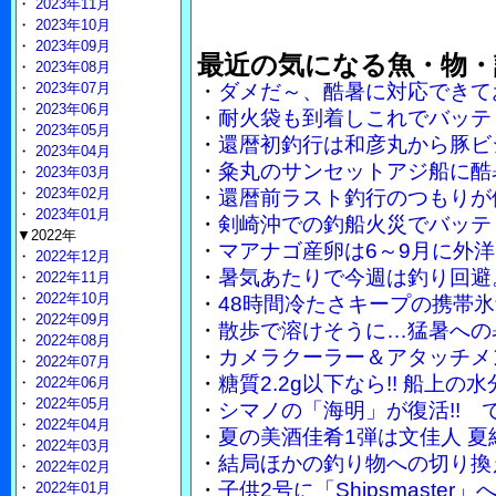
・
2023年11月
・
2023年10月
・
2023年09月
最近の気になる魚・物・
・
2023年08月
・
2023年07月
・
ダメだ～、酷暑に対応できて
・
2023年06月
・
耐火袋も到着しこれでバッテ
・
2023年05月
・
還暦初釣行は和彦丸から豚ビ
・
2023年04月
・
粂丸のサンセットアジ船に酷
・
2023年03月
・
2023年02月
・
還暦前ラスト釣行のつもりが
・
2023年01月
・
剣崎沖での釣船火災でバッテ
▼2022年
・
マアナゴ産卵は6～9月に外
・
2022年12月
・
暑気あたりで今週は釣り回避
・
2022年11月
・
2022年10月
・
48時間冷たさキープの携帯
・
2022年09月
・
散歩で溶けそうに…猛暑への
・
2022年08月
・
カメラクーラー＆アタッチメ
・
2022年07月
・
糖質2.2g以下なら!! 船上
・
2022年06月
・
2022年05月
・
シマノの「海明」が復活!!
・
2022年04月
・
夏の美酒佳肴1弾は文佳人 
・
2022年03月
・
結局ほかの釣り物への切り換
・
2022年02月
・
子供2号に「Shipsmaste
・
2022年01月