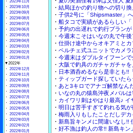
・
夏の美酒佳肴1弾は文佳人 
・
2023年11月
・
2023年10月
・
結局ほかの釣り物への切り換
・
2023年09月
・
子供2号に「Shipsmaste
・
2023年08月
・
船タコで実績があるらしい「
・
2023年07月
・
予約の出遅れで釣行プランが
・
2023年06月
・
2023年05月
・
今週末こそはいなの丸で午後
・
2023年04月
・
仕掛け途中からオキアミとカ
・
2023年03月
・
ペルチェ式ユニットでカメラ
・
2023年02月
・
今週末はダブルタイフーンで
・
2023年01月
▼2022年
・
大阪で釣具のガチャガチャを
・
2022年12月
・
日本酒呑めるなら是非とも!!
・
2022年11月
・
ティップガード探していたら
・
2022年10月
・
あと3キロでアナゴ解禁なん
・
2022年09月
・
2022年08月
・
いなの丸の猿島沖夜メバルは竿
・
2022年07月
・
カイワリ刺はやはり最高♪ 
・
2022年06月
・
明日は苦手すぎて釣れる気が
・
2022年05月
・
梅雨入りもしたことだしデカ
・
2022年04月
・
2022年03月
・
新島旨キンメに間違いなし!!
・
2022年02月
・
好不漁は釣人の常!! 新島キ
・
2022年01月