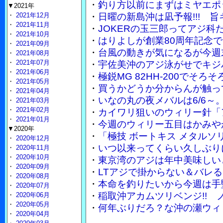
・
釣り方以前にまずはミヤエポ
▼2021年
・
2021年12月
・
日曜の新島沖は凪予報!!! 
・
2021年11月
・
JOKERの玉三郎ってアジ
・
2021年10月
・
はりよしが創業80周年記念で
・
2021年09月
・
台風の動きが気になるが今週
・
2021年08月
・
2021年07月
・
宇佐美沖のアジ泳がせでキジ
・
2021年06月
・
極鋭MG 82HH-200でそ
・
2021年05月
・
買うかどうか分からんが触って
・
2021年04月
・
いなの丸の夜メバルは6/6～
・
2021年03月
・
2021年02月
・
カイワリ狙いのウィリー針「
・
2021年01月
・
今週のウィリー五目はかみや
▼2020年
・
「極技 ボートキス メタル
・
2020年12月
・
いつ以来ってくらい久しぶり
・
2020年11月
・
2020年10月
・
東京湾のアジは年中美味しい
・
2020年09月
・
LTアジで掛からない＆バレる
・
2020年08月
・
本命を釣りたいから今週は手
・
2020年07月
・
稲取沖アカムツリベンジ!!
・
2020年06月
・
2020年05月
・
何年ぶりだろ？な沖の瀬ウィ
・
2020年04月