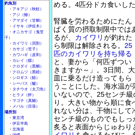
める。4匹分ドカ食いし
釣魚別
・
アキアジ（秋鮭）
・
アジ（鯵）
腎臓を労わるためにたん
・
アマダイ（甘鯛）
・
イサキ（伊佐木）
ぱく質の摂取制限中では
・
オニカサゴ（鬼笠
るが、
カイワリ
が釣れた
子）
・
カイワリ（貝割）
ら制限は解除される。
25
・
カサゴ（笠子）
匹のカイワリを持ち帰る
・
カワハギ（皮剥）
と、妻から「何匹ずつい
・
カレイ（鰈）
・
クロダイ（黒鯛）
きますか～」。3日間、大
・
クロムツ（黒睦）
皿に乗るだけ造ってもら
・
シロギス（鱚）
・
シーバス（鱸）
うことにした。海水温が
・
タチウオ（太刀魚）
いないので、25センチ級
・
ヒラメ（鮃）
・
マゴチ（真鯒）
り。大きい物から順に食
・
メバル（目張）
れない分は、干物にして
場所別
センチ級のものでもしっ
・
東京湾
・
伊豆半島
炙ると表面からじゅわり
・
北海道
・
沖縄