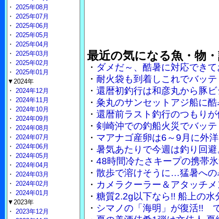
・
2025年08月
・
2025年07月
・
2025年06月
・
2025年05月
・
2025年04月
最近の気になる魚・物・
・
2025年03月
・
2025年02月
・
ダメだ～、酷暑に対応できて
・
2025年01月
・
耐火袋も到着しこれでバッテ
▼2024年
・
還暦初釣行は和彦丸から豚ビ
・
2024年12月
・
2024年11月
・
粂丸のサンセットアジ船に酷
・
2024年10月
・
還暦前ラスト釣行のつもりが
・
2024年09月
・
剣崎沖での釣船火災でバッテ
・
2024年08月
・
マアナゴ産卵は6～9月に外
・
2024年07月
・
2024年06月
・
暑気あたりで今週は釣り回避
・
2024年05月
・
48時間冷たさキープの携帯
・
2024年04月
・
散歩で溶けそうに…猛暑への
・
2024年03月
・
カメラクーラー＆アタッチメ
・
2024年02月
・
2024年01月
・
糖質2.2g以下なら!! 船上
▼2023年
・
シマノの「海明」が復活!!
・
2023年12月