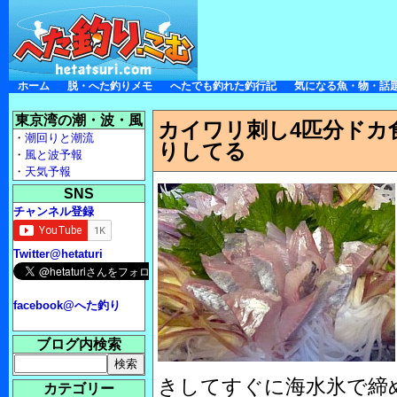
ホーム
脱・へた釣りメモ
へたでも釣れた釣行記
気になる魚・物・話
東京湾の潮・波・風
カイワリ刺し4匹分ドカ
・
潮回りと潮流
りしてる
・
風と波予報
・
天気予報
SNS
チャンネル登録
Twitter@hetaturi
facebook@へた釣り
ブログ内検索
きしてすぐに海水氷で締
カテゴリー