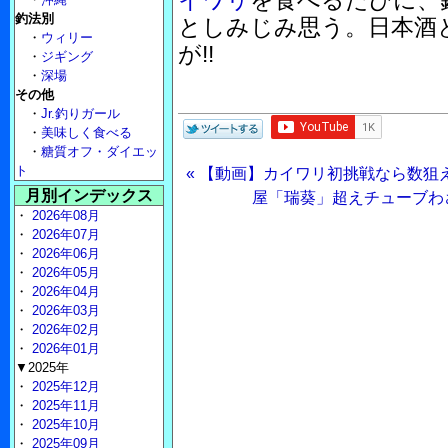
イワリ
を食べるたびに、
釣法別
としみじみ思う。日本酒
・
ウィリー
が!!
・
ジギング
・
深場
その他
・
Jr.釣りガール
・
美味しく食べる
・
糖質オフ・ダイエッ
ト
« 【動画】カイワリ初挑戦なら数狙
月別インデックス
屋「瑞葵」超えチューブわさ
・
2026年08月
・
2026年07月
・
2026年06月
・
2026年05月
・
2026年04月
・
2026年03月
・
2026年02月
・
2026年01月
▼2025年
・
2025年12月
・
2025年11月
・
2025年10月
・
2025年09月