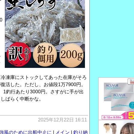
。
0
イ
て
い
な
。冷凍庫にストックしてあった在庫がそろ
復活した。ただし、お値段1万7900円。
1釣行あたり3000円。さすがに手が出
らしばらく中断かな。
2025年12月22日 16:11
荒天強風のために出船中止に
|
メイン
|
釣り納