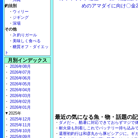
めのアマダイに向け〇金2
釣法別
・
ウィリー
・
ジギング
・
深場
その他
・
Jr.釣りガール
・
美味しく食べる
・
糖質オフ・ダイエッ
ト
月別インデックス
・
2026年08月
・
2026年07月
・
2026年06月
・
2026年05月
・
2026年04月
・
2026年03月
・
2026年02月
・
2026年01月
▼2025年
最近の気になる魚・物・話題の記
・
2025年12月
・
ダメだ～、酷暑に対応できておらずマジで
・
2025年11月
・
耐火袋も到着しこれでバッテリー持ち込み
・
2025年10月
・
還暦初釣行は和彦丸から豚ビシアジに。ギ
・
2025年09月