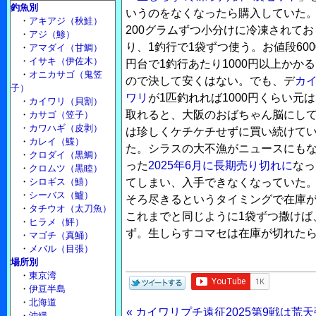
釣魚別
いうのをなくなったら購入していた
・
アキアジ（秋鮭）
200グラムずつ小分けに冷凍されてお
・
アジ（鯵）
り、1釣行で1袋ずつ使う。お値段600
・
アマダイ（甘鯛）
・
イサキ（伊佐木）
円台で1釣行あたり1000円以上かかる
・
オニカサゴ（鬼笠
ので決して安くはない。でも、デ
カ
子）
ワリ
が1匹釣れれば1000円くらい元は
・
カイワリ（貝割）
取れると、大阪のおばちゃん脳にし
・
カサゴ（笠子）
・
カワハギ（皮剥）
は珍しくケチケチせずに買い続けて
・
カレイ（鰈）
た。シラスの大不漁がニュースにも
・
クロダイ（黒鯛）
った
2025年6月に長期売り切れに
なっ
・
クロムツ（黒睦）
・
シロギス（鱚）
てしまい、入手できなくなっていた
・
シーバス（鱸）
そろ尽きるというタイミングで在庫が
・
タチウオ（太刀魚）
これまでと同じように1袋ずつ撒けば、
・
ヒラメ（鮃）
ず。生しらすコマセは在庫が切れた
・
マゴチ（真鯒）
・
メバル（目張）
場所別
・
東京湾
・
伊豆半島
・
北海道
« カイワリプチ遠征2025第9戦は
・
沖縄