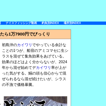
題
ナイスフィッシング動画
釣魚別INDEX
場所別INDEX
ら1万7900円でびっくり
初島沖の
カイワリ
でやっている余計な
ことの1つが、船宿のアミコマセに生シ
ラスを混ぜて集魚効果をあげている。
効果のほどはよく分からないが、2024
年から混ぜ始めてデ
カイワリ
率が上が
った気がする。鰯の頭も信心からで混
ぜられるなら混ぜ続けたいが、シラス
の不漁で価格暴騰。
と