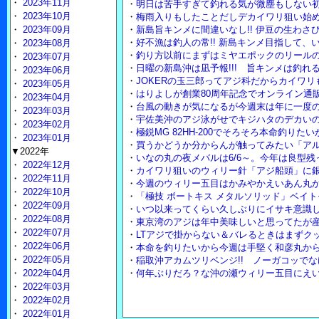
・
2023年11月
・
明日は苦手すぎて釣れる気が微塵もしない
・
2023年10月
・
梅雨入りもしたことだしデカイワリ狙い始め
・
2023年09月
・
新島旨キンメに間違いなし!! 伊豆の生わさび
・
好不漁は釣人の常!! 新島キンメ目指して、
・
2023年08月
・
釣り方以前にまずはミヤエポックのリール
・
2023年07月
・
日曜の新島沖は凪予報!!! 旨キンメは釣れ
・
2023年06月
・
JOKERの玉三郎ってアジ科だからカイワ
・
2023年05月
・
はりよしが創業80周年記念でオンライン通販
・
2023年04月
・
台風の動きが気になるが今週末は年に一度
・
2023年03月
・
宇佐美沖のアジ泳がせでキジハタのデカいの
・
2023年02月
・
極鋭MG 82HH-200でそろそろ本命釣りた
・
2023年01月
・
買うかどうか分からんが触ってみたい「アル
▼2022年
・
いなの丸の夜メバルは6/6～。今年は良型
・
2022年12月
・
カイワリ狙いのウィリー針「アジ船頭」に
・
2022年11月
・
今週のウィリー五目はかみやかえいあん丸
・
2022年10月
・
「極技 ボートキス メタルソリッド」ベイ
・
2022年09月
・
いつ以来ってくらい久しぶりにイサキ意識
・
2022年08月
・
東京湾のアジは年中美味しいと思ってたが
・
2022年07月
・
LTアジで掛からない＆バレるときはまずクッ
・
2022年06月
・
本命を釣りたいから今週は手堅く和彦丸から
・
2022年05月
・
稲取沖アカムツリベンジ!! ノーガコッで
・
2022年04月
・
何年ぶりだろ？な沖の瀬ウィリー五目にえ
・
2022年03月
・
2022年02月
・
2022年01月