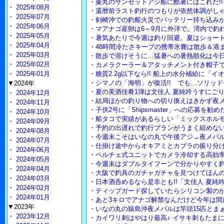
・
粂丸のサンセットアジ船に酷暑にはこれだ!
・
2025年08月
・
還暦前ラスト釣行のつもりが依然体調がし
・
2025年07月
・
剣崎沖での釣船火災でバッテリー持ち込み
・
2025年06月
・
マアナゴ産卵は6～9月に外洋で。湾内で釣
・
2025年05月
・
暑気あたりで今週は釣り回避。夏はショー
・
2025年04月
・
48時間冷たさキープの携帯氷嚢は散歩＆港
・
2025年03月
・
散歩で溶けそうに…猛暑への暑熱順化は今
・
2025年02月
・
カメラクーラー＆アタッチメント付き帽子
・
2025年01月
・
糖質2.2g以下なら!! 船上の水分補給に「
・
シマノの「海明」が復活!! でも…ソリッ
▼2024年
・
夏の美酒佳肴1弾は文佳人 夏純吟うすにご
・
2024年12月
・
結局ほかの釣り物への切り換えはきかず夜
・
2024年11月
・
子供2号に「Shipsmaster」への応募を勧
・
2024年10月
・
船タコで実績があるらしい「ミックスホル
・
2024年09月
・
予約の出遅れで釣行プランがうまく組めな
・
2024年08月
・
今週末こそはいなの丸で午後アジ→夜メバル
・
2024年07月
・
仕掛け途中からオキアミとカブラの振り分
・
2024年06月
・
ペルチェ式ユニットでカメラ冷却する高効
・
2024年05月
・
今週末はダブルタイフーンで分かりやすく
・
2024年04月
・
大阪で釣具のガチャガチャを見つけてほん
・
2024年03月
・
日本酒呑めるなら是非とも!!「文佳人 夏純吟
・
2024年02月
・
ティップガード探していたらシリコン製の
・
2024年01月
・
あと3キロでアナゴ解禁なんだけど今年は間
▼2023年
・
いなの丸の猿島沖夜メバルは竿頭15匹とまぁ
・
2023年12月
・
カイワリ刺はやはり最高♪ イサキ刺もたま