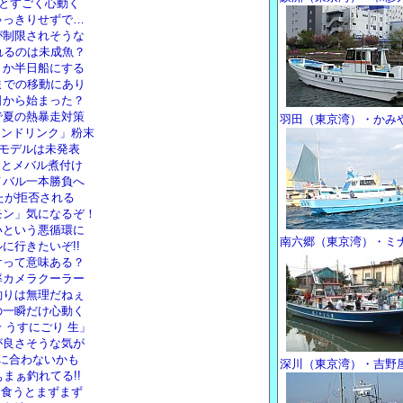
!とすごく心動く
ゃっきりせずで…
が制限されそうな
れるのは未成魚？
トか半日船にする
までの移動にあり
日から始まった？
で夏の熱暴走対策
羽田（東京湾）・かみ
イオンドリンク」粉末
ドモデルは未発表
りとメバル煮付け
メバル一本勝負へ
めたが拒否される
モン」気になるぞ！
いという悪循環に
南六郷（東京湾）・ミ
に行きたいぞ!!
けって意味ある？
率カメラクーラー
釣りは無理だねぇ
の一瞬だけ心動く
 うすにごり 生」
が良さそうな気が
に合わないかも
深川（東京湾）・吉野
まぁ釣れてる!!
に食うとまずまず