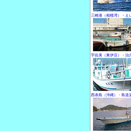
三崎港（相模湾）・え
宇佐美（東伊豆）・治
西表島（沖縄）・島道