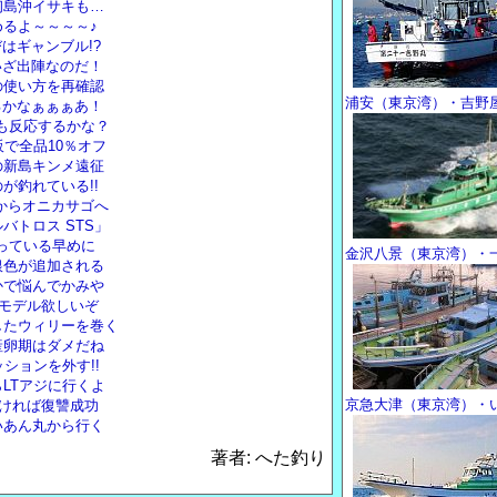
初島沖イサキも…
るよ～～～～♪
はギャンブル!?
いざ出陣なのだ！
の使い方を再確認
浦安（東京湾）・吉野
るかなぁぁぁあ！
リも反応するかな？
で全品10％オフ
の新島キンメ遠征
が釣れている!!
いからオニカサゴへ
バトロス STS」
残っている早めに
金沢八景（東京湾）・
銀色が追加される
かで悩んでかみや
トモデル欲しいぞ
したウィリーを巻く
産卵期はダメだね
ションを外す!!
LTアジに行くよ
京急大津（東京湾）・
なければ復讐成功
いあん丸から行く
著者: へた釣り