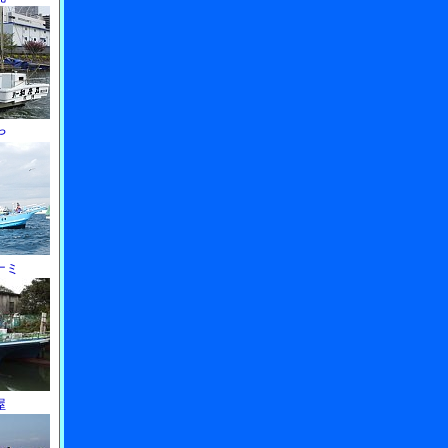
や
ナミ
屋