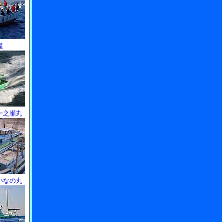
屋
一之瀬丸
いなの丸