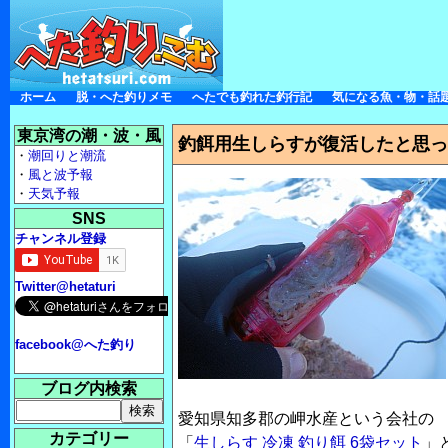
ホーム
脱・へた釣りメモ
へたでも釣れた釣行記
気になる魚・物・話
東京湾の潮・波・風
釣餌用生しらすが復活したと思った
・
潮回りと潮流
・
風と波予報
・
天気予報
SNS
チャンネル登録
Twitter@hetaturi
facebook@へた釣り
ブログ内検索
愛知県知多郡の岬水産という会社の
カテゴリー
「
生しらす 冷凍 釣り餌 6袋セット
」