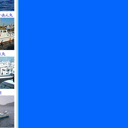
いあん丸
久丸
楽