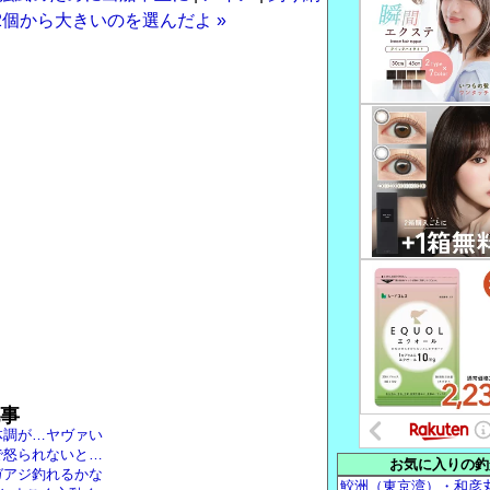
個から大きいのを選んだよ »
事
体調が…ヤヴァい
で怒られないと…
お気に入りの釣
ガアジ釣れるかな
鮫洲（東京湾）・和彦