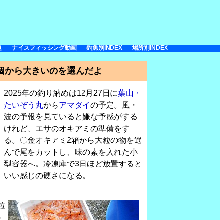
題
ナイスフィッシング動画
釣魚別INDEX
場所別INDEX
個から大きいのを選んだよ
2025年の釣り納めは12月27日に
葉山・
たいぞう丸
から
アマダイ
の予定。風・
波の予報を見ていると嫌な予感がする
けれど、エサのオキアミの準備をす
る。〇金オキアミ2箱から大粒の物を選
んで尾をカットし、味の素を入れた小
型容器へ。冷凍庫で3日ほど放置すると
いい感じの硬さになる。
粒
の