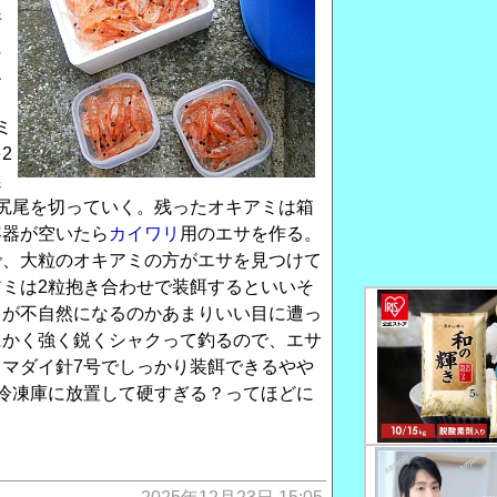
行
に
エ
。
ミ
2
選
尻尾を切っていく。残ったオキアミは箱
容器が空いたら
カイワリ
用のエサを作る。
で、大粒のオキアミの方がエサを見つけて
ミは2粒抱き合わせで装餌するといいそ
きが不自然になるのかあまりいい目に遭っ
にかく強く鋭くシャクって釣るので、エサ
マダイ針7号でしっかり装餌できるやや
冷凍庫に放置して硬すぎる？ってほどに