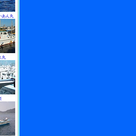
いあん丸
久丸
楽