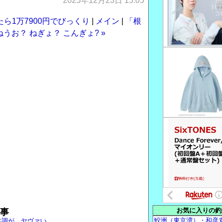
2025年12月23日 15:05
ら1万7900円でびっくり
|
メイン
|
「根
うお？ ねぎょ？ こんぎょ? »
お気に入りの釣
事
鮫洲（東京湾）・和彦
体調が…ヤヴァい