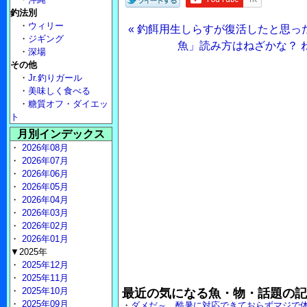
釣法別
・
ウィリー
« 釣餌用生しらすが復活したと思った
・
ジギング
魚」読み方はねざかな？ ね
・
深場
その他
・
Jr.釣りガール
・
美味しく食べる
・
糖質オフ・ダイエッ
ト
月別インデックス
・
2026年08月
・
2026年07月
・
2026年06月
・
2026年05月
・
2026年04月
・
2026年03月
・
2026年02月
・
2026年01月
▼2025年
・
2025年12月
・
2025年11月
・
2025年10月
最近の気になる魚・物・話題の記
・
2025年09月
・
ダメだ～、酷暑に対応できておらずマジで