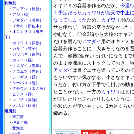
釣魚別
オキアミの容器を作るのだが、
今週
・
アキアジ（秋鮭）
く予定だったカイワリが荒天で中止
・
アジ（鯵）
なってしまった
ため、
カイワリ
用の
・
アマダイ（甘鯛）
・
イサキ（伊佐木）
サを使わず、容器の空きがなかった
・
オニカサゴ（鬼笠
やむなく、〇金2箱から大粒のオキア
子）
だけを選んで
アマダイ
用のオキアミを
・
カイワリ（貝割）
容器分作ることに。大きそうなのを
・
カサゴ（笠子）
・
カワハギ（皮剥）
んで、容器2個がいっぱいになるまで
・
カレイ（鰈）
のまま冷凍庫にストックしておき、
・
クロダイ（黒鯛）
アマダイ
は目でエサを追っているの
・
クロムツ（黒睦）
・
シロギス（鱚）
もらいやすい気がする。小さなオキア
・
シーバス（鱸）
うだが、付け方が下手で仕掛けの動
・
タチウオ（太刀魚）
たことがない。一方の
カイワリ
はと
・
ヒラメ（鮃）
がズレたりハズれたりしないように、
・
マゴチ（真鯒）
・
メバル（目張）
小粒の方が使いやすい。1カ月くらい
場所別
締める。
・
東京湾
・
伊豆半島
・
北海道
・
沖縄