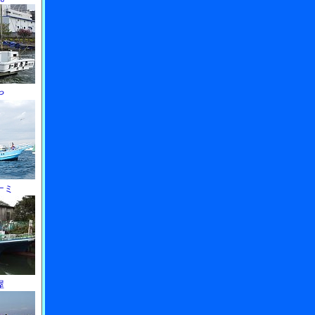
や
ナミ
屋