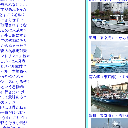
で怒られないと…
ガアジ釣れるかな
!とすごく心動く
ゃっきりせずで…
が制限されそうな
れるのは未成魚？
トか半日船にする
羽田（東京湾）・かみ
までの移動にあり
日から始まった？
で夏の熱暴走対策
イオンドリンク」粉末
ドモデルは未発表
りとメバル煮付け
メバル一本勝負へ
めたが拒否される
南六郷（東京湾）・ミ
モン」気になるぞ！
いという悪循環に
に行きたいぞ!!
けって意味ある？
率カメラクーラー
釣りは無理だねぇ
の一瞬だけ心動く
深川（東京湾）・吉野
 うすにごり 生」
が良さそうな気が
に合わないかも