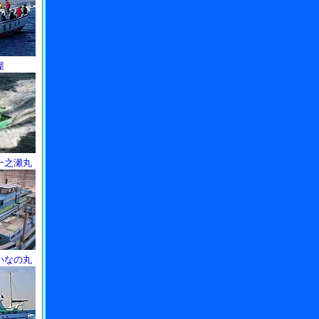
屋
一之瀬丸
いなの丸