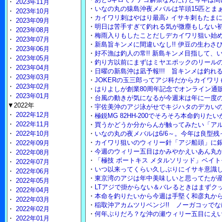
・
2023年11月
・
いなの丸の猿島沖夜メバルは竿頭15匹とまぁ
・
2023年10月
・
カイワリ刺はやはり最高♪ イサキ刺もたま
・
2023年09月
・
明日は苦手すぎて釣れる気が微塵もしない
・
2023年08月
・
梅雨入りもしたことだしデカイワリ狙い始め
・
2023年07月
・
新島旨キンメに間違いなし!! 伊豆の生わさび
・
2023年06月
・
好不漁は釣人の常!! 新島キンメ目指して、
・
2023年05月
・
釣り方以前にまずはミヤエポックのリール
・
2023年04月
・
日曜の新島沖は凪予報!!! 旨キンメは釣れ
・
2023年03月
・
JOKERの玉三郎ってアジ科だからカイワ
・
2023年02月
・
はりよしが創業80周年記念でオンライン通販
・
2023年01月
・
台風の動きが気になるが今週末は年に一度
▼2022年
・
宇佐美沖のアジ泳がせでキジハタのデカいの
・
2022年12月
・
極鋭MG 82HH-200でそろそろ本命釣りた
・
2022年11月
・
買うかどうか分からんが触ってみたい「アル
・
2022年10月
・
いなの丸の夜メバルは6/6～。今年は良型
・
カイワリ狙いのウィリー針「アジ船頭」に
・
2022年09月
・
今週のウィリー五目はかみやかえいあん丸
・
2022年08月
・
「極技 ボートキス メタルソリッド」ベイ
・
2022年07月
・
いつ以来ってくらい久しぶりにイサキ意識
・
2022年06月
・
東京湾のアジは年中美味しいと思ってたが
・
2022年05月
・
LTアジで掛からない＆バレるときはまずクッ
・
2022年04月
・
本命を釣りたいから今週は手堅く和彦丸から
・
2022年03月
・
稲取沖アカムツリベンジ!! ノーガコッで
・
2022年02月
・
何年ぶりだろ？な沖の瀬ウィリー五目にえ
・
2022年01月