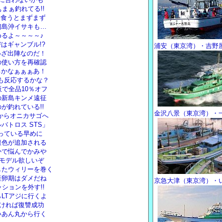
まぁ釣れてる!!
に食うとまずまず
初島沖イサキも…
るよ～～～～♪
はギャンブル!?
浦安（東京湾）・吉野
いざ出陣なのだ！
の使い方を再確認
るかなぁぁぁあ！
リも反応するかな？
で全品10％オフ
の新島キンメ遠征
が釣れている!!
金沢八景（東京湾）・
いからオニカサゴへ
バトロス STS」
残っている早めに
銀色が追加される
かで悩んでかみや
トモデル欲しいぞ
したウィリーを巻く
産卵期はダメだね
京急大津（東京湾）・
ションを外す!!
LTアジに行くよ
なければ復讐成功
いあん丸から行く