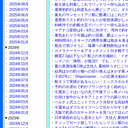
・
2025年08月
・
耐火袋も到着しこれでバッテリー持ち込み
・
2025年07月
・
還暦初釣行は和彦丸から豚ビシアジに。ギ
・
粂丸のサンセットアジ船に酷暑にはこれだ!
・
2025年06月
・
還暦前ラスト釣行のつもりが依然体調がし
・
2025年05月
・
剣崎沖での釣船火災でバッテリー持ち込み
・
2025年04月
・
マアナゴ産卵は6～9月に外洋で。湾内で釣
・
2025年03月
・
暑気あたりで今週は釣り回避。夏はショー
・
2025年02月
・
48時間冷たさキープの携帯氷嚢は散歩＆港
・
2025年01月
・
散歩で溶けそうに…猛暑への暑熱順化は今
▼2024年
・
カメラクーラー＆アタッチメント付き帽子
・
2024年12月
・
糖質2.2g以下なら!! 船上の水分補給に「
・
2024年11月
・
シマノの「海明」が復活!! でも…ソリッ
・
2024年10月
・
夏の美酒佳肴1弾は文佳人 夏純吟うすにご
・
2024年09月
・
結局ほかの釣り物への切り換えはきかず夜
・
2024年08月
・
子供2号に「Shipsmaster」への応募を勧
・
2024年07月
・
船タコで実績があるらしい「ミックスホル
・
2024年06月
・
予約の出遅れで釣行プランがうまく組めな
・
2024年05月
・
今週末こそはいなの丸で午後アジ→夜メバル
・
2024年04月
・
仕掛け途中からオキアミとカブラの振り分
・
2024年03月
・
ペルチェ式ユニットでカメラ冷却する高効
・
2024年02月
・
今週末はダブルタイフーンで分かりやすく
・
大阪で釣具のガチャガチャを見つけてほん
・
2024年01月
・
日本酒呑めるなら是非とも!!「文佳人 夏純吟
▼2023年
・
ティップガード探していたらシリコン製の
・
2023年12月
・
あと3キロでアナゴ解禁なんだけど今年は間