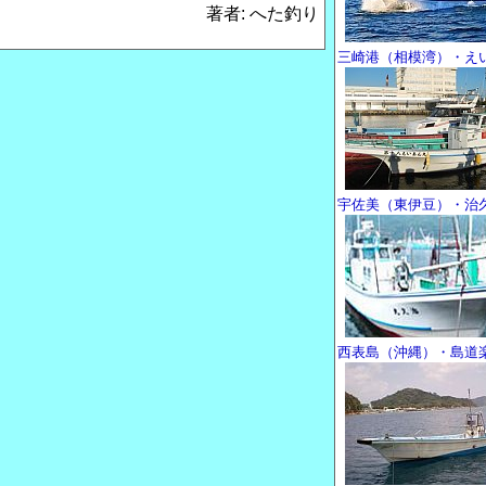
著者: へた釣り
三崎港（相模湾）・え
宇佐美（東伊豆）・治
西表島（沖縄）・島道