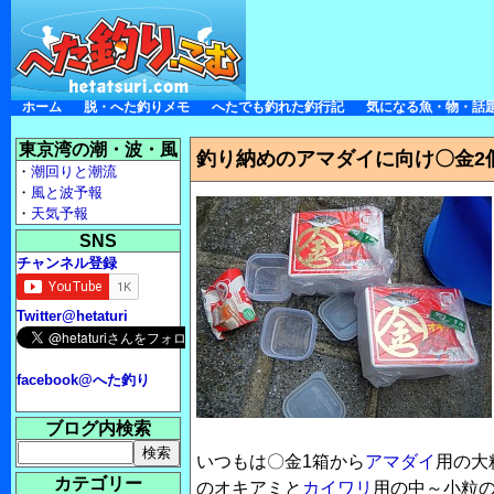
ホーム
脱・へた釣りメモ
へたでも釣れた釣行記
気になる魚・物・話
東京湾の潮・波・風
釣り納めのアマダイに向け〇金2
・
潮回りと潮流
・
風と波予報
・
天気予報
SNS
チャンネル登録
Twitter@hetaturi
facebook@へた釣り
ブログ内検索
いつもは〇金1箱から
アマダイ
用の大
カテゴリー
のオキアミと
カイワリ
用の中～小粒