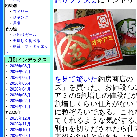
釣りプチ大会
にエントリ
釣法別
・
ウィリー
・
ジギング
・
深場
その他
・
Jr.釣りガール
・
美味しく食べる
・
糖質オフ・ダイエッ
ト
月別インデックス
・
2026年08月
・
2026年07月
を見て驚いた
釣房商店の
・
2026年06月
・
2026年05月
ズ」を買った。お値段75
・
2026年04月
アミの5割増しの値段だ
・
2026年03月
・
2026年02月
割増しくらい仕方がない
・
2026年01月
に粒ぞろいである。これ
▼2025年
・
2025年12月
てくれるような気がする
・
2025年11月
別れを切りだされたら仕
・
2025年10月
老後を釣りと向きあいた
・
2025年09月