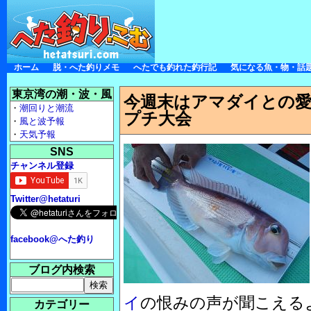
ホーム
脱・へた釣りメモ
へたでも釣れた釣行記
気になる魚・物・話
東京湾の潮・波・風
今週末はアマダイとの
・
潮回りと潮流
プチ大会
・
風と波予報
・
天気予報
SNS
チャンネル登録
Twitter@hetaturi
facebook@へた釣り
ブログ内検索
イ
の恨みの声が聞こえる
カテゴリー