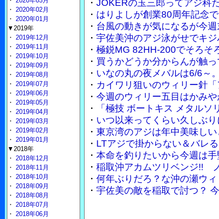
・
2020年03月
・
JOKERの玉三郎ってアジ
・
2020年02月
・
はりよしが創業80周年記念で
・
2020年01月
・
台風の動きが気になるが今週
▼2019年
・
宇佐美沖のアジ泳がせでキジ
・
2019年12月
・
2019年11月
・
極鋭MG 82HH-200でそ
・
2019年10月
・
買うかどうか分からんが触って
・
2019年09月
・
いなの丸の夜メバルは6/6～
・
2019年08月
・
カイワリ狙いのウィリー針「
・
2019年07月
・
2019年06月
・
今週のウィリー五目はかみや
・
2019年05月
・
「極技 ボートキス メタル
・
2019年04月
・
いつ以来ってくらい久しぶり
・
2019年03月
・
2019年02月
・
東京湾のアジは年中美味しい
・
2019年01月
・
LTアジで掛からない＆バレる
▼2018年
・
本命を釣りたいから今週は手
・
2018年12月
・
稲取沖アカムツリベンジ!!
・
2018年11月
・
2018年10月
・
何年ぶりだろ？な沖の瀬ウィ
・
2018年09月
・
宇佐美の敵を稲取で討つ？ 
・
2018年08月
・
2018年07月
・
2018年06月