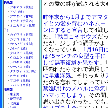
との愛の絆が試される大
釣魚別
・
アキアジ（秋鮭）
・
アジ（鯵）
昨年末から1月までアマ
・
アマダイ（甘鯛）
・
イサキ（伊佐木）
イとの愛を育むハネムー
・
オニカサゴ（鬼笠
ンにすると宣言
して4戦
子）
・
カイワリ（貝割）
た。
1戦目こそボウズ
だ
・
カサゴ（笠子）
たが、少しずつ調子がよ
・
カワハギ（皮剥）
くなっていき、
1月16日
・
カレイ（鰈）
・
クロダイ（黒鯛）
は45センチの良型を手に
・
クロムツ（黒睦）
して無事復縁を果たす
。
・
シロギス（鱚）
・
シーバス（鱸）
匹釣れたらそれで満足し
・
タチウオ（太刀魚）
に早速浮気
。それっきり
・
ヒラメ（鮃）
・
マゴチ（真鯒）
たのを忘れてしまってい
・
メバル（目張）
禁漁明けのメバルに浮気
場所別
ハマってしまう
。その間
・
東京湾
・
伊豆半島
思い出さなかった。でも
・
北海道
・
沖縄