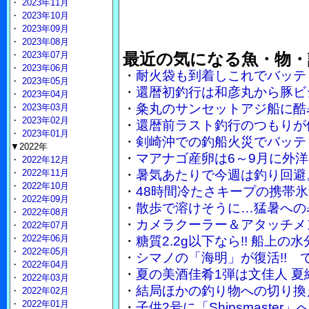
・
2023年11月
・
2023年10月
・
2023年09月
・
2023年08月
・
2023年07月
最近の気になる魚・物・
・
2023年06月
・
耐火袋も到着しこれでバッテ
・
2023年05月
・
還暦初釣行は和彦丸から豚ビ
・
2023年04月
・
粂丸のサンセットアジ船に酷
・
2023年03月
・
2023年02月
・
還暦前ラスト釣行のつもりが
・
2023年01月
・
剣崎沖での釣船火災でバッテ
▼2022年
・
マアナゴ産卵は6～9月に外
・
2022年12月
・
2022年11月
・
暑気あたりで今週は釣り回避
・
2022年10月
・
48時間冷たさキープの携帯
・
2022年09月
・
散歩で溶けそうに…猛暑への
・
2022年08月
・
カメラクーラー＆アタッチメ
・
2022年07月
・
2022年06月
・
糖質2.2g以下なら!! 船上
・
2022年05月
・
シマノの「海明」が復活!!
・
2022年04月
・
夏の美酒佳肴1弾は文佳人 
・
2022年03月
・
結局ほかの釣り物への切り換
・
2022年02月
・
2022年01月
・
子供2号に「Shipsmaste