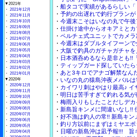
▼2021年
・
船タコで実績があるらしい「
・
2021年12月
・
予約の出遅れで釣行プランが
・
2021年11月
・
今週末こそはいなの丸で午後
・
2021年10月
・
2021年09月
・
仕掛け途中からオキアミとカ
・
2021年08月
・
ペルチェ式ユニットでカメラ
・
2021年07月
・
今週末はダブルタイフーンで
・
2021年06月
・
大阪で釣具のガチャガチャを
・
2021年05月
・
2021年04月
・
日本酒呑めるなら是非とも!!
・
2021年03月
・
ティップガード探していたら
・
2021年02月
・
あと3キロでアナゴ解禁なん
・
2021年01月
▼2020年
・
いなの丸の猿島沖夜メバルは竿
・
2020年12月
・
カイワリ刺はやはり最高♪ 
・
2020年11月
・
明日は苦手すぎて釣れる気が
・
2020年10月
・
梅雨入りもしたことだしデカ
・
2020年09月
・
2020年08月
・
新島旨キンメに間違いなし!!
・
2020年07月
・
好不漁は釣人の常!! 新島キ
・
2020年06月
・
釣り方以前にまずはミヤエポ
・
2020年05月
・
日曜の新島沖は凪予報!!! 
・
2020年04月