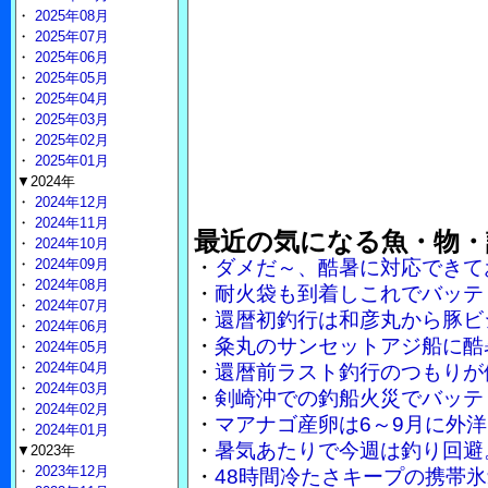
・
2025年08月
・
2025年07月
・
2025年06月
・
2025年05月
・
2025年04月
・
2025年03月
・
2025年02月
・
2025年01月
▼2024年
・
2024年12月
・
2024年11月
最近の気になる魚・物・
・
2024年10月
・
2024年09月
・
ダメだ～、酷暑に対応できて
・
2024年08月
・
耐火袋も到着しこれでバッテ
・
2024年07月
・
還暦初釣行は和彦丸から豚ビ
・
2024年06月
・
粂丸のサンセットアジ船に酷
・
2024年05月
・
2024年04月
・
還暦前ラスト釣行のつもりが
・
2024年03月
・
剣崎沖での釣船火災でバッテ
・
2024年02月
・
マアナゴ産卵は6～9月に外
・
2024年01月
・
暑気あたりで今週は釣り回避
▼2023年
・
2023年12月
・
48時間冷たさキープの携帯