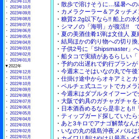
・
2023年11月
・
散歩で溶けそうに…猛暑への
・
2023年10月
・
カメラクーラー＆アタッチメ
・
2023年09月
・
糖質2.2g以下なら!! 船上
・
2023年08月
・
2023年07月
・
シマノの「海明」が復活!!
・
2023年06月
・
夏の美酒佳肴1弾は文佳人 
・
2023年05月
・
結局ほかの釣り物への切り換
・
2023年04月
・
子供2号に「Shipsmaste
・
2023年03月
・
2023年02月
・
船タコで実績があるらしい「
・
2023年01月
・
予約の出遅れで釣行プランが
▼2022年
・
今週末こそはいなの丸で午後
・
2022年12月
・
2022年11月
・
仕掛け途中からオキアミとカ
・
2022年10月
・
ペルチェ式ユニットでカメラ
・
2022年09月
・
今週末はダブルタイフーンで
・
2022年08月
・
大阪で釣具のガチャガチャを
・
2022年07月
・
2022年06月
・
日本酒呑めるなら是非とも!!
・
2022年05月
・
ティップガード探していたら
・
2022年04月
・
あと3キロでアナゴ解禁なん
・
2022年03月
・
いなの丸の猿島沖夜メバルは竿
・
2022年02月
・
2022年01月
・
カイワリ刺はやはり最高♪ 