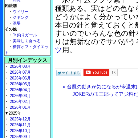
「水ケイムラフッ素」「フ
釣法別
種類ある。実はどの色な
・
ウィリー
どうかはよく分かってい
・
ジギング
・
深場
本目の針と覚えておくと
その他
すいのでいろんな色の針
・
Jr.釣りガール
りは無垢なのでサバがう
・
美味しく食べる
・
糖質オフ・ダイエッ
ツ
用。
ト
月別インデックス
・
2026年08月
・
2026年07月
・
2026年06月
・
2026年05月
« 台風の動きが気になるが今週
・
2026年04月
JOKERの玉三郎ってアジ科
・
2026年03月
・
2026年02月
・
2026年01月
▼2025年
・
2025年12月
・
2025年11月
・
2025年10月
・
2025年09月