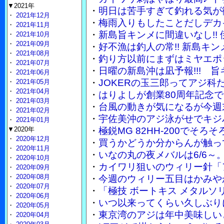
▼2021年
・
明日は苦手すぎて釣れる気が
・
2021年12月
・
梅雨入りもしたことだしデカ
・
2021年11月
・
新島旨キンメに間違いなし!!
・
2021年10月
・
2021年09月
・
好不漁は釣人の常!! 新島キ
・
2021年08月
・
釣り方以前にまずはミヤエポ
・
2021年07月
・
日曜の新島沖は凪予報!!! 
・
2021年06月
・
JOKERの玉三郎ってアジ
・
2021年05月
・
2021年04月
・
はりよしが創業80周年記念で
・
2021年03月
・
台風の動きが気になるが今週
・
2021年02月
・
宇佐美沖のアジ泳がせでキジ
・
2021年01月
▼2020年
・
極鋭MG 82HH-200でそ
・
2020年12月
・
買うかどうか分からんが触って
・
2020年11月
・
いなの丸の夜メバルは6/6～
・
2020年10月
・
カイワリ狙いのウィリー針「
・
2020年09月
・
2020年08月
・
今週のウィリー五目はかみや
・
2020年07月
・
「極技 ボートキス メタル
・
2020年06月
・
いつ以来ってくらい久しぶり
・
2020年05月
・
東京湾のアジは年中美味しい
・
2020年04月