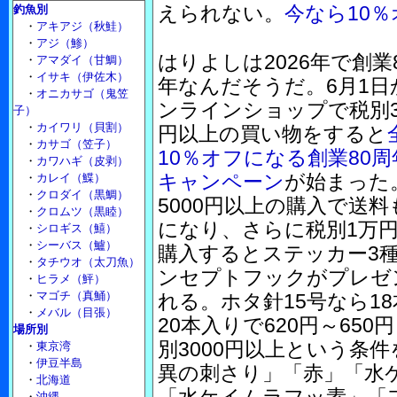
えられない。
今なら10％
釣魚別
・
アキアジ（秋鮭）
・
アジ（鯵）
はりよしは2026年で創業
・
アマダイ（甘鯛）
・
イサキ（伊佐木）
年なんだそうだ。6月1日
・
オニカサゴ（鬼笠
ンラインショップで税別3
子）
・
カイワリ（貝割）
円以上の買い物をすると
・
カサゴ（笠子）
10％オフになる創業80
・
カワハギ（皮剥）
キャンペーン
が始まった
・
カレイ（鰈）
・
クロダイ（黒鯛）
5000円以上の購入で送料
・
クロムツ（黒睦）
になり、さらに税別1万
・
シロギス（鱚）
・
シーバス（鱸）
購入するとステッカー3
・
タチウオ（太刀魚）
ンセプトフックがプレゼ
・
ヒラメ（鮃）
・
マゴチ（真鯒）
れる。ホタ針15号なら18
・
メバル（目張）
20本入りで620円～65
場所別
別3000円以上という条
・
東京湾
・
伊豆半島
異の刺さり」「赤」「水
・
北海道
・
沖縄