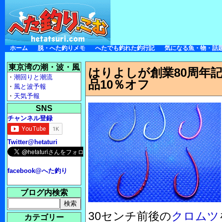
ホーム
脱・へた釣りメモ
へたでも釣れた釣行記
気になる魚・物・話
東京湾の潮・波・風
はりよしが創業80周年
・
潮回りと潮流
品10％オフ
・
風と波予報
・
天気予報
SNS
チャンネル登録
Twitter@hetaturi
facebook@へた釣り
ブログ内検索
30センチ前後の
クロムツ
カテゴリー