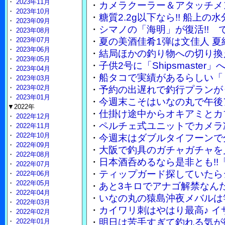
・
2023年11月
・
カメラクーラー＆アタッチメ
・
2023年10月
・
糖質2.2g以下なら!! 船上
・
2023年09月
・
シマノの「海明」が復活!!
・
2023年08月
・
2023年07月
・
夏の美酒佳肴1弾は文佳人 
・
2023年06月
・
結局ほかの釣り物への切り換
・
2023年05月
・
子供2号に「Shipsmaste
・
2023年04月
・
船タコで実績があるらしい「
・
2023年03月
・
2023年02月
・
予約の出遅れで釣行プランが
・
2023年01月
・
今週末こそはいなの丸で午後
▼2022年
・
仕掛け途中からオキアミとカ
・
2022年12月
・
ペルチェ式ユニットでカメラ
・
2022年11月
・
2022年10月
・
今週末はダブルタイフーンで
・
2022年09月
・
大阪で釣具のガチャガチャを
・
2022年08月
・
日本酒呑めるなら是非とも!!
・
2022年07月
・
ティップガード探していたら
・
2022年06月
・
2022年05月
・
あと3キロでアナゴ解禁なん
・
2022年04月
・
いなの丸の猿島沖夜メバルは竿
・
2022年03月
・
カイワリ刺はやはり最高♪ 
・
2022年02月
・
明日は苦手すぎて釣れる気が
・
2022年01月