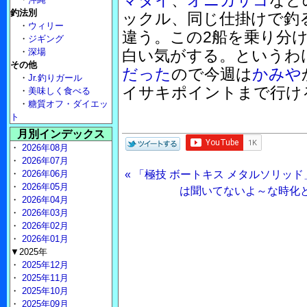
マダイ
、
オニカサゴ
など
釣法別
ックル、同じ仕掛けで釣
・
ウィリー
違う。この2船を乗り分
・
ジギング
・
深場
白い気がする。というわ
その他
だった
ので今週は
かみや
・
Jr.釣りガール
イサキポイントまで行け
・
美味しく食べる
・
糖質オフ・ダイエッ
ト
月別インデックス
・
2026年08月
・
2026年07月
・
2026年06月
« 「極技 ボートキス メタルソリッ
・
2026年05月
は聞いてないよ～な時化と
・
2026年04月
・
2026年03月
・
2026年02月
・
2026年01月
▼2025年
・
2025年12月
・
2025年11月
・
2025年10月
・
2025年09月