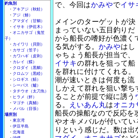
で、今回は
かみや
で
イサ
釣魚別
・
アキアジ（秋鮭）
・
アジ（鯵）
メインのターゲットが決
・
アマダイ（甘鯛）
・
イサキ（伊佐木）
まっていない五目釣りだ
・
オニカサゴ（鬼笠
から船長の嗜好が色濃く
子）
・
カイワリ（貝割）
る気がする。
かみや
はし
・
カサゴ（笠子）
ゃちょう船長が担当で、
・
カワハギ（皮剥）
イサキ
の群れを狙って船
・
カレイ（鰈）
・
クロダイ（黒鯛）
を群れに付けてくれる。
・
クロムツ（黒睦）
潮が速いときは何度も流
・
シロギス（鱚）
・
シーバス（鱸）
しかえて群れを狙い撃ち
・
タチウオ（太刀魚）
ることが前提で縦に誘う
・
ヒラメ（鮃）
・
マゴチ（真鯒）
る。
えいあん丸
は
オニカ
・
メバル（目張）
船長の操船なので反応を
場所別
やオキメバルが付いてい
・
東京湾
・
伊豆半島
りという感じだ。数は出
・
北海道
・
沖縄