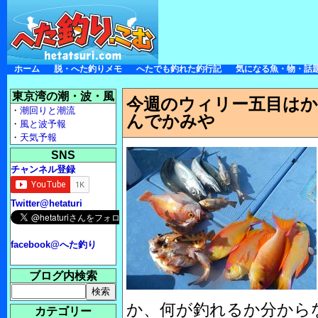
ホーム
脱・へた釣りメモ
へたでも釣れた釣行記
気になる魚・物・話
東京湾の潮・波・風
今週のウィリー五目は
・
潮回りと潮流
んでかみや
・
風と波予報
・
天気予報
SNS
チャンネル登録
Twitter@hetaturi
facebook@へた釣り
ブログ内検索
か、何が釣れるか分から
カテゴリー