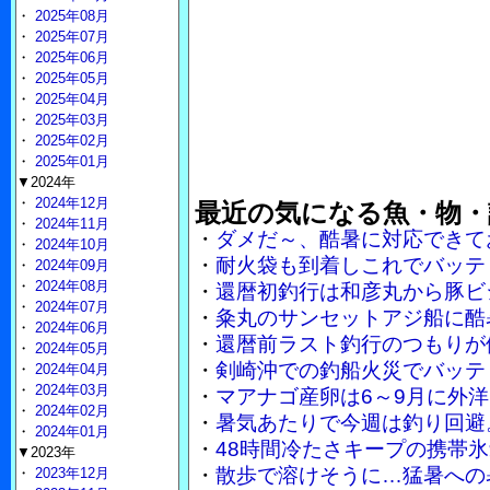
・
2025年08月
・
2025年07月
・
2025年06月
・
2025年05月
・
2025年04月
・
2025年03月
・
2025年02月
・
2025年01月
▼2024年
・
2024年12月
最近の気になる魚・物・
・
2024年11月
・
ダメだ～、酷暑に対応できて
・
2024年10月
・
耐火袋も到着しこれでバッテ
・
2024年09月
・
2024年08月
・
還暦初釣行は和彦丸から豚ビ
・
2024年07月
・
粂丸のサンセットアジ船に酷
・
2024年06月
・
還暦前ラスト釣行のつもりが
・
2024年05月
・
剣崎沖での釣船火災でバッテ
・
2024年04月
・
2024年03月
・
マアナゴ産卵は6～9月に外
・
2024年02月
・
暑気あたりで今週は釣り回避
・
2024年01月
・
48時間冷たさキープの携帯
▼2023年
・
散歩で溶けそうに…猛暑への
・
2023年12月