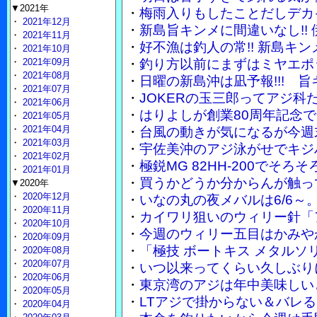
▼2021年
・
梅雨入りもしたことだしデカ
・
2021年12月
・
新島旨キンメに間違いなし!!
・
2021年11月
・
好不漁は釣人の常!! 新島キ
・
2021年10月
・
2021年09月
・
釣り方以前にまずはミヤエポ
・
2021年08月
・
日曜の新島沖は凪予報!!! 
・
2021年07月
・
JOKERの玉三郎ってアジ
・
2021年06月
・
はりよしが創業80周年記念で
・
2021年05月
・
2021年04月
・
台風の動きが気になるが今週
・
2021年03月
・
宇佐美沖のアジ泳がせでキジ
・
2021年02月
・
極鋭MG 82HH-200でそ
・
2021年01月
・
買うかどうか分からんが触って
▼2020年
・
2020年12月
・
いなの丸の夜メバルは6/6～
・
2020年11月
・
カイワリ狙いのウィリー針「
・
2020年10月
・
今週のウィリー五目はかみや
・
2020年09月
・
「極技 ボートキス メタル
・
2020年08月
・
2020年07月
・
いつ以来ってくらい久しぶり
・
2020年06月
・
東京湾のアジは年中美味しい
・
2020年05月
・
LTアジで掛からない＆バレる
・
2020年04月