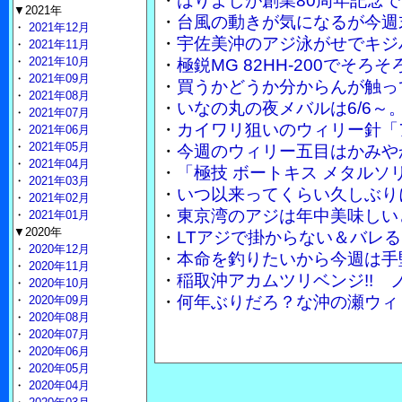
・
はりよしが創業80周年記念で
▼2021年
・
台風の動きが気になるが今週
・
2021年12月
・
宇佐美沖のアジ泳がせでキジ
・
2021年11月
・
2021年10月
・
極鋭MG 82HH-200でそ
・
2021年09月
・
買うかどうか分からんが触って
・
2021年08月
・
いなの丸の夜メバルは6/6～
・
2021年07月
・
カイワリ狙いのウィリー針「
・
2021年06月
・
2021年05月
・
今週のウィリー五目はかみや
・
2021年04月
・
「極技 ボートキス メタル
・
2021年03月
・
いつ以来ってくらい久しぶり
・
2021年02月
・
東京湾のアジは年中美味しい
・
2021年01月
▼2020年
・
LTアジで掛からない＆バレる
・
2020年12月
・
本命を釣りたいから今週は手
・
2020年11月
・
稲取沖アカムツリベンジ!!
・
2020年10月
・
何年ぶりだろ？な沖の瀬ウィ
・
2020年09月
・
2020年08月
・
2020年07月
・
2020年06月
・
2020年05月
・
2020年04月