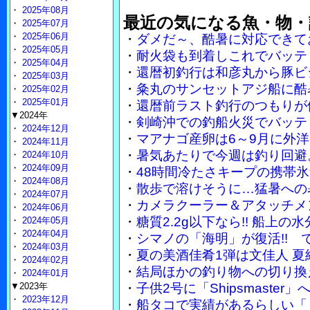
・
2025年08月
最近の気になる魚・物・
・
2025年07月
・
2025年06月
・
ダメだ～、酷暑に対応できて
・
2025年05月
・
耐火袋も到着しこれでバッテ
・
2025年04月
・
還暦初釣行は和彦丸から豚ビ
・
2025年03月
・
粂丸のサンセットアジ船に酷
・
2025年02月
・
2025年01月
・
還暦前ラスト釣行のつもりが
▼2024年
・
剣崎沖での釣船火災でバッテ
・
2024年12月
・
マアナゴ産卵は6～9月に外
・
2024年11月
・
暑気あたりで今週は釣り回避
・
2024年10月
・
2024年09月
・
48時間冷たさキープの携帯
・
2024年08月
・
散歩で溶けそうに…猛暑への
・
2024年07月
・
カメラクーラー＆アタッチメ
・
2024年06月
・
糖質2.2g以下なら!! 船上
・
2024年05月
・
2024年04月
・
シマノの「海明」が復活!!
・
2024年03月
・
夏の美酒佳肴1弾は文佳人 
・
2024年02月
・
結局ほかの釣り物への切り換
・
2024年01月
▼2023年
・
子供2号に「Shipsmaste
・
2023年12月
・
船タコで実績があるらしい「