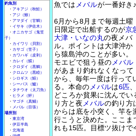
魚では
メバル
が一番好き
釣魚別
・
アキアジ（秋鮭）
・
アジ（鯵）
6月から8月まで毎週土曜
・
アマダイ（甘鯛）
・
イサキ（伊佐木）
日限定で出船するのが
京
・
オニカサゴ（鬼笠
大津・いなの丸
の夜メバ
子）
・
カイワリ（貝割）
ル。ポイントは大津沖か
・
カサゴ（笠子）
ら猿島沖のことが多い。
・
カワハギ（皮剥）
モエビで狙う昼の
メバル
・
カレイ（鰈）
・
クロダイ（黒鯛）
があまり釣れなくなって
・
クロムツ（黒睦）
から、毎年一度は行って
・
シロギス（鱚）
・
シーバス（鱸）
る。本命の
メバル
は
6匹
・
タチウオ（太刀魚）
どころか貧果に沈んでい
・
ヒラメ（鮃）
・
マゴチ（真鯒）
り方と夜
メバル
の釣り方
・
メバル（目張）
からは底を小突く、竿を
場所別
行こうと決めた。ここま
・
東京湾
・
伊豆半島
れも15匹。目標ツ抜け
・
北海道
・
沖縄