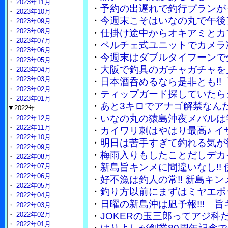
・
2023年11月
・
予約の出遅れで釣行プランが
・
2023年10月
・
今週末こそはいなの丸で午後
・
2023年09月
・
2023年08月
・
仕掛け途中からオキアミとカ
・
2023年07月
・
ペルチェ式ユニットでカメラ
・
2023年06月
・
今週末はダブルタイフーンで
・
2023年05月
・
大阪で釣具のガチャガチャを
・
2023年04月
・
2023年03月
・
日本酒呑めるなら是非とも!!
・
2023年02月
・
ティップガード探していたら
・
2023年01月
・
あと3キロでアナゴ解禁なん
▼2022年
・
いなの丸の猿島沖夜メバルは竿
・
2022年12月
・
2022年11月
・
カイワリ刺はやはり最高♪ 
・
2022年10月
・
明日は苦手すぎて釣れる気が
・
2022年09月
・
梅雨入りもしたことだしデカ
・
2022年08月
・
新島旨キンメに間違いなし!!
・
2022年07月
・
2022年06月
・
好不漁は釣人の常!! 新島キ
・
2022年05月
・
釣り方以前にまずはミヤエポ
・
2022年04月
・
日曜の新島沖は凪予報!!! 
・
2022年03月
・
2022年02月
・
JOKERの玉三郎ってアジ
・
2022年01月