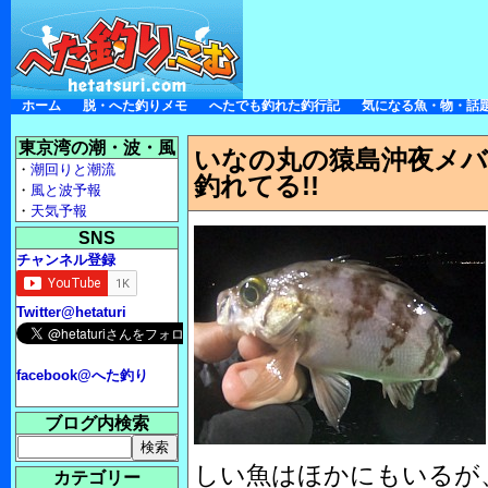
ホーム
脱・へた釣りメモ
へたでも釣れた釣行記
気になる魚・物・話
東京湾の潮・波・風
いなの丸の猿島沖夜メバ
・
潮回りと潮流
釣れてる!!
・
風と波予報
・
天気予報
SNS
チャンネル登録
Twitter@hetaturi
facebook@へた釣り
ブログ内検索
しい魚はほかにもいるが
カテゴリー