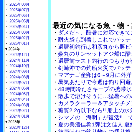
・
2025年08月
・
2025年07月
・
2025年06月
・
2025年05月
最近の気になる魚・物・
・
2025年04月
・
ダメだ～、酷暑に対応できて
・
2025年03月
・
2025年02月
・
耐火袋も到着しこれでバッテ
・
2025年01月
・
還暦初釣行は和彦丸から豚ビ
▼2024年
・
粂丸のサンセットアジ船に酷
・
2024年12月
・
還暦前ラスト釣行のつもりが
・
2024年11月
・
2024年10月
・
剣崎沖での釣船火災でバッテ
・
2024年09月
・
マアナゴ産卵は6～9月に外
・
2024年08月
・
暑気あたりで今週は釣り回避
・
2024年07月
・
2024年06月
・
48時間冷たさキープの携帯
・
2024年05月
・
散歩で溶けそうに…猛暑への
・
2024年04月
・
カメラクーラー＆アタッチメ
・
2024年03月
・
糖質2.2g以下なら!! 船上
・
2024年02月
・
2024年01月
・
シマノの「海明」が復活!!
▼2023年
・
夏の美酒佳肴1弾は文佳人 
・
2023年12月
・
結局ほかの釣り物への切り換