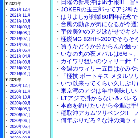
・
日曜の新島沖は凪予報!!! 
▼2021年
・
JOKERの玉三郎ってアジ
・
2021年12月
・
2021年11月
・
はりよしが創業80周年記念で
・
2021年10月
・
台風の動きが気になるが今週
・
2021年09月
・
宇佐美沖のアジ泳がせでキジ
・
2021年08月
・
極鋭MG 82HH-200でそ
・
2021年07月
・
2021年06月
・
買うかどうか分からんが触って
・
2021年05月
・
いなの丸の夜メバルは6/6～
・
2021年04月
・
カイワリ狙いのウィリー針「
・
2021年03月
・
今週のウィリー五目はかみや
・
2021年02月
・
2021年01月
・
「極技 ボートキス メタル
▼2020年
・
いつ以来ってくらい久しぶり
・
2020年12月
・
東京湾のアジは年中美味しい
・
2020年11月
・
2020年10月
・
LTアジで掛からない＆バレる
・
2020年09月
・
本命を釣りたいから今週は手
・
2020年08月
・
稲取沖アカムツリベンジ!!
・
2020年07月
・
何年ぶりだろ？な沖の瀬ウィ
・
2020年06月
・
2020年05月
・
2020年04月