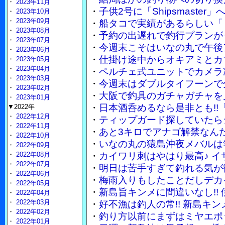
・
2023年11月
・
子供2号に「Shipsmaste
・
2023年10月
・
2023年09月
・
船タコで実績があるらしい「
・
2023年08月
・
予約の出遅れで釣行プランが
・
2023年07月
・
今週末こそはいなの丸で午後
・
2023年06月
・
仕掛け途中からオキアミとカ
・
2023年05月
・
2023年04月
・
ペルチェ式ユニットでカメラ
・
2023年03月
・
今週末はダブルタイフーンで
・
2023年02月
・
大阪で釣具のガチャガチャを
・
2023年01月
・
日本酒呑めるなら是非とも!!
▼2022年
・
2022年12月
・
ティップガード探していたら
・
2022年11月
・
あと3キロでアナゴ解禁なん
・
2022年10月
・
いなの丸の猿島沖夜メバルは竿
・
2022年09月
・
2022年08月
・
カイワリ刺はやはり最高♪ 
・
2022年07月
・
明日は苦手すぎて釣れる気が
・
2022年06月
・
梅雨入りもしたことだしデカ
・
2022年05月
・
新島旨キンメに間違いなし!!
・
2022年04月
・
2022年03月
・
好不漁は釣人の常!! 新島キ
・
2022年02月
・
釣り方以前にまずはミヤエポ
・
2022年01月