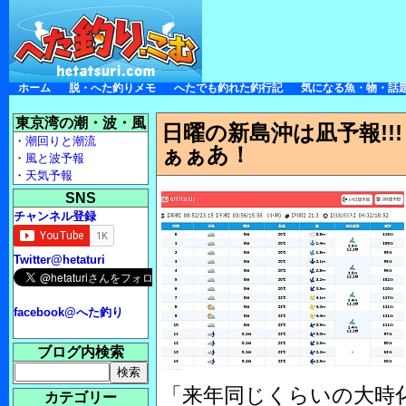
ホーム
脱・へた釣りメモ
へたでも釣れた釣行記
気になる魚・物・話
東京湾の潮・波・風
日曜の新島沖は凪予報!
・
潮回りと潮流
ぁぁあ！
・
風と波予報
・
天気予報
SNS
チャンネル登録
Twitter@hetaturi
facebook@へた釣り
ブログ内検索
「来年同じくらいの大時
カテゴリー