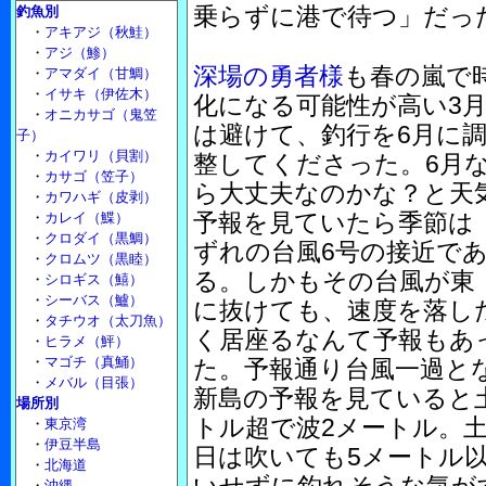
乗らずに港で待つ」だっ
釣魚別
・
アキアジ（秋鮭）
・
アジ（鯵）
深場の勇者様
も春の嵐で
・
アマダイ（甘鯛）
・
イサキ（伊佐木）
化になる可能性が高い3
・
オニカサゴ（鬼笠
は避けて、釣行を6月に
子）
・
カイワリ（貝割）
整してくださった。6月
・
カサゴ（笠子）
ら大丈夫なのかな？と天
・
カワハギ（皮剥）
予報を見ていたら季節は
・
カレイ（鰈）
・
クロダイ（黒鯛）
ずれの台風6号の接近で
・
クロムツ（黒睦）
る。しかもその台風が東
・
シロギス（鱚）
・
シーバス（鱸）
に抜けても、速度を落し
・
タチウオ（太刀魚）
く居座るなんて予報もあ
・
ヒラメ（鮃）
・
マゴチ（真鯒）
た。予報通り台風一過と
・
メバル（目張）
新島の予報を見ていると
場所別
トル超で波2メートル。
・
東京湾
・
伊豆半島
日は吹いても5メートル
・
北海道
・
沖縄