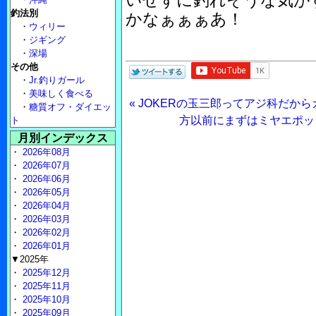
いせずに釣れそうな気が
釣法別
かなぁぁぁあ！
・
ウィリー
・
ジギング
・
深場
その他
・
Jr.釣りガール
・
美味しく食べる
« JOKERの玉三郎ってアジ科だか
・
糖質オフ・ダイエッ
方以前にまずはミヤエポッ
ト
月別インデックス
・
2026年08月
・
2026年07月
・
2026年06月
・
2026年05月
・
2026年04月
・
2026年03月
・
2026年02月
・
2026年01月
▼2025年
・
2025年12月
・
2025年11月
・
2025年10月
・
2025年09月