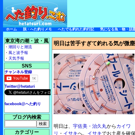
ホーム
脱・へた釣りメモ
へたでも釣れた釣行記
気になる魚・物・話
東京湾の潮・波・風
明日は苦手すぎて釣れる気が微塵
・
潮回りと潮流
・
風と波予報
・
天気予報
SNS
チャンネル登録
Twitter@hetaturi
facebook@へた釣り
ブログ内検索
明日は、
宇佐美・治久丸
から
カイワ
カテゴリー
リ
・
イサキ
へ。
イサキ
でお土産を確