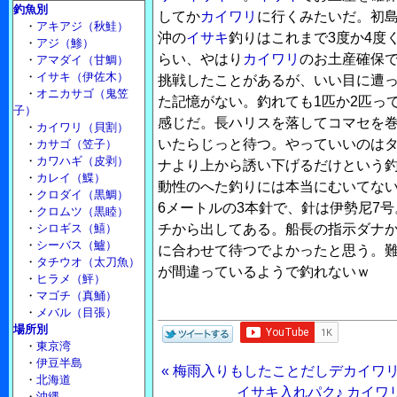
釣魚別
してか
カイワリ
に行くみたいだ。初
・
アキアジ（秋鮭）
沖の
イサキ
釣りはこれまで3度か4度
・
アジ（鯵）
らい、やはり
カイワリ
のお土産確保
・
アマダイ（甘鯛）
・
イサキ（伊佐木）
挑戦したことがあるが、いい目に遭
・
オニカサゴ（鬼笠
た記憶がない。釣れても1匹か2匹っ
子）
感じだ。長ハリスを落してコマセを
・
カイワリ（貝割）
いたらじっと待つ。やっていいのは
・
カサゴ（笠子）
・
カワハギ（皮剥）
ナより上から誘い下げるだけという
・
カレイ（鰈）
動性のへた釣りには本当にむいてな
・
クロダイ（黒鯛）
6メートルの3本針で、針は伊勢尼7号。
・
クロムツ（黒睦）
・
シロギス（鱚）
チから出してある。船長の指示ダナか
・
シーバス（鱸）
に合わせて待つでよかったと思う。
・
タチウオ（太刀魚）
が間違っているようで釣れないｗ
・
ヒラメ（鮃）
・
マゴチ（真鯒）
・
メバル（目張）
場所別
・
東京湾
・
伊豆半島
« 梅雨入りもしたことだしデカイワ
・
北海道
イサキ入れパク♪ カイワ
・
沖縄