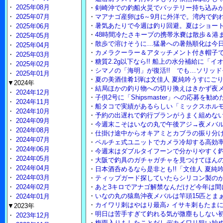
・
2025年08月
・
剣崎沖での釣船火災でバッテリー持ち込み
・
2025年07月
・
マアナゴ産卵は6～9月に外洋で。湾内で釣
・
暑気あたりで今週は釣り回避。夏はショー
・
2025年06月
・
48時間冷たさキープの携帯氷嚢は散歩＆港
・
2025年05月
・
散歩で溶けそうに…猛暑への暑熱順化は今
・
2025年04月
・
カメラクーラー＆アタッチメント付き帽子
・
2025年03月
・
糖質2.2g以下なら!! 船上の水分補給に「
・
2025年02月
・
シマノの「海明」が復活!! でも…ソリッ
・
2025年01月
・
夏の美酒佳肴1弾は文佳人 夏純吟うすにご
▼2024年
・
結局ほかの釣り物への切り換えはきかず夜
・
2024年12月
・
子供2号に「Shipsmaster」への応募を勧
・
2024年11月
・
船タコで実績があるらしい「ミックスホル
・
2024年10月
・
予約の出遅れで釣行プランがうまく組めな
・
2024年09月
・
今週末こそはいなの丸で午後アジ→夜メバル
・
2024年08月
・
仕掛け途中からオキアミとカブラの振り分
・
2024年07月
・
ペルチェ式ユニットでカメラ冷却する高効
・
2024年06月
・
今週末はダブルタイフーンで分かりやすく
・
2024年05月
・
大阪で釣具のガチャガチャを見つけてほん
・
2024年04月
・
日本酒呑めるなら是非とも!!「文佳人 夏純吟
・
2024年03月
・
ティップガード探していたらシリコン製の
・
2024年02月
・
あと3キロでアナゴ解禁なんだけど今年は間
・
いなの丸の猿島沖夜メバルは竿頭15匹とまぁ
・
2024年01月
・
カイワリ刺はやはり最高♪ イサキ刺もたま
▼2023年
・
明日は苦手すぎて釣れる気が微塵もしない
・
2023年12月
・
梅雨入りもしたことだしデカイワリ狙い始め