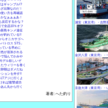
はギャンブル!?
いざ出陣なのだ！
の使い方を再確認
るかなぁぁぁあ！
リも反応するかな？
浦安（東京湾）・吉野
で全品10％オフ
の新島キンメ遠征
が釣れている!!
いからオニカサゴへ
バトロス STS」
残っている早めに
銀色が追加される
金沢八景（東京湾）・
かで悩んでかみや
トモデル欲しいぞ
したウィリーを巻く
産卵期はダメだね
ションを外す!!
LTアジに行くよ
なければ復讐成功
いあん丸から行く
京急大津（東京湾）・
著者: へた釣り