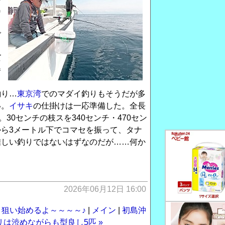
島
く
で
っ
て
巻
タ
釣り…
東京湾
でのマダイ釣りもそうだが多
い。
イサキ
の仕掛けは一応準備した。全長
30センチの枝スを340センチ・470セン
ら3メートル下でコマセを振って、タナ
難しい釣りではないはずなのだが……何か
2026年06月12日 16:00
リ狙い始めるよ～～～～♪
|
メイン
|
初島沖
リは渋めながらも型良し5匹 »