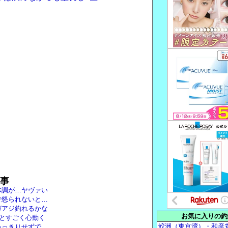
事
体調が…ヤヴァい
で怒られないと…
ガアジ釣れるかな
お気に入りの釣
!とすごく心動く
鮫洲（東京湾）・和彦
ゃっきりせずで…