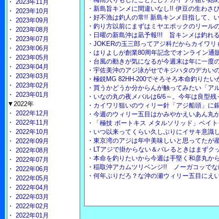
・
2023年11月
・
新島旨キンメに間違いなし!! 伊豆の生わさび
・
2023年10月
・
好不漁は釣人の常!! 新島キンメ目指して、
・
2023年09月
・
釣り方以前にまずはミヤエポックのリール
・
2023年08月
・
日曜の新島沖は凪予報!!! 旨キンメは釣れ
・
2023年07月
・
JOKERの玉三郎ってアジ科だからカイワ
・
2023年06月
・
はりよしが創業80周年記念でオンライン通販
・
2023年05月
・
台風の動きが気になるが今週末は年に一度
・
2023年04月
・
宇佐美沖のアジ泳がせでキジハタのデカいの
・
2023年03月
・
極鋭MG 82HH-200でそろそろ本命釣りた
・
2023年02月
・
買うかどうか分からんが触ってみたい「アル
・
2023年01月
・
いなの丸の夜メバルは6/6～。今年は良型
▼2022年
・
カイワリ狙いのウィリー針「アジ船頭」に
・
2022年12月
・
今週のウィリー五目はかみやかえいあん丸
・
2022年11月
・
「極技 ボートキス メタルソリッド」ベイ
・
2022年10月
・
いつ以来ってくらい久しぶりにイサキ意識
・
東京湾のアジは年中美味しいと思ってたが
・
2022年09月
・
LTアジで掛からない＆バレるときはまずクッ
・
2022年08月
・
本命を釣りたいから今週は手堅く和彦丸から
・
2022年07月
・
稲取沖アカムツリベンジ!! ノーガコッで
・
2022年06月
・
何年ぶりだろ？な沖の瀬ウィリー五目にえ
・
2022年05月
・
2022年04月
・
2022年03月
・
2022年02月
・
2022年01月