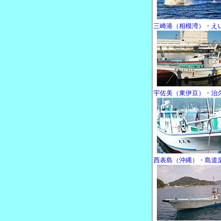
三崎港（相模湾）・え
宇佐美（東伊豆）・治
西表島（沖縄）・島道