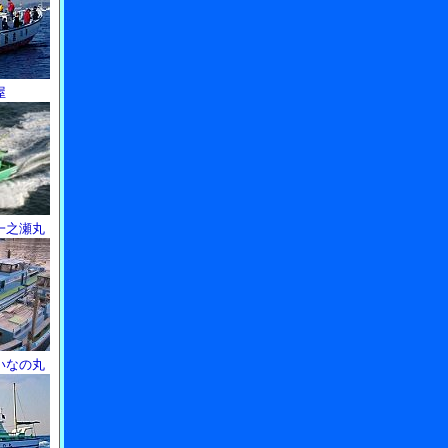
屋
一之瀬丸
いなの丸