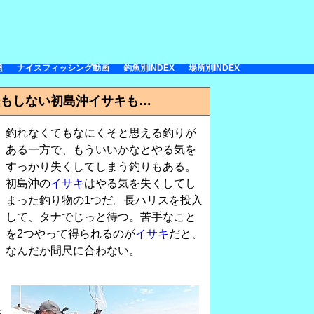
題
ナイスフィッシング動画
釣魚別INDEX
場所別INDEX
もしない初島沖イサキも…
釣れなくてもなにくそと思える釣りが
ある一方で、もういいかなとやる気を
すっかり失くしてしまう釣りもある。
初島沖の
イサキ
はやる気を失くしてし
まった釣り物の1つだ。長ハリスを投入
して、タナでじっと待つ。苦手なこと
を2つやって得られるのが
イサキ
だと、
なんだか間尺に合わない。
保