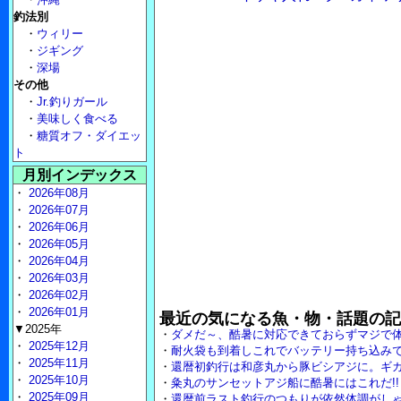
釣法別
・
ウィリー
・
ジギング
・
深場
その他
・
Jr.釣りガール
・
美味しく食べる
・
糖質オフ・ダイエッ
ト
月別インデックス
・
2026年08月
・
2026年07月
・
2026年06月
・
2026年05月
・
2026年04月
・
2026年03月
・
2026年02月
・
2026年01月
最近の気になる魚・物・話題の記
▼2025年
・
ダメだ～、酷暑に対応できておらずマジで
・
2025年12月
・
耐火袋も到着しこれでバッテリー持ち込み
・
2025年11月
・
還暦初釣行は和彦丸から豚ビシアジに。ギ
・
2025年10月
・
粂丸のサンセットアジ船に酷暑にはこれだ!
・
2025年09月
・
還暦前ラスト釣行のつもりが依然体調がし