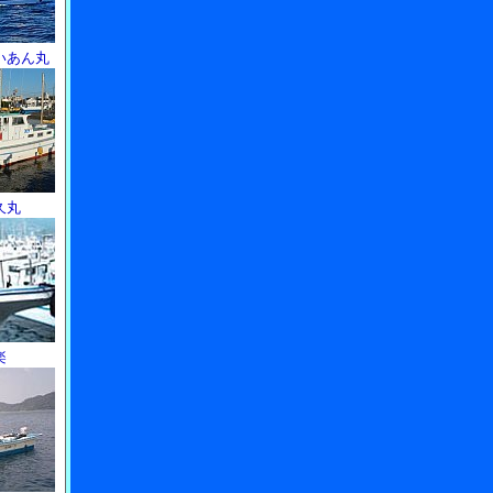
いあん丸
久丸
楽