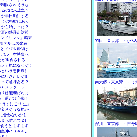
が制限されそうな
れるのは未成魚？
トか半日船にする
までの移動にあり
日から始まった？
で夏の熱暴走対策
イオンドリンク」粉末
羽田（東京湾）・かみ
ドモデルは未発表
りとメバル煮付け
メバル一本勝負へ
めたが拒否される
モン」気になるぞ！
いという悪循環に
に行きたいぞ!!
けって意味ある？
南六郷（東京湾）・ミ
率カメラクーラー
釣りは無理だねぇ
の一瞬だけ心動く
 うすにごり 生」
が良さそうな気が
に合わないかも
まぁ釣れてる!!
深川（東京湾）・吉野
に食うとまずまず
初島沖イサキも…
るよ～～～～♪