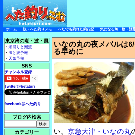
ホーム
脱・へた釣りメモ
へたでも釣れた釣行記
気になる魚・物・話
東京湾の潮・波・風
いなの丸の夜メバルは6
・
潮回りと潮流
る早めに
・
風と波予報
・
天気予報
SNS
チャンネル登録
Twitter@hetaturi
facebook@へた釣り
ブログ内検索
い。
京急大津・いなの丸
カテゴリー