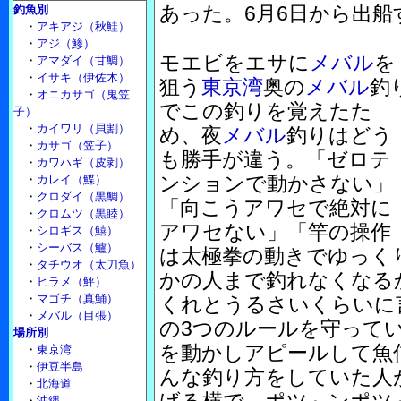
あった。6月6日から出船
釣魚別
・
アキアジ（秋鮭）
・
アジ（鯵）
モエビをエサに
メバル
を
・
アマダイ（甘鯛）
・
イサキ（伊佐木）
狙う
東京湾
奥の
メバル
釣
・
オニカサゴ（鬼笠
でこの釣りを覚えたた
子）
・
カイワリ（貝割）
め、夜
メバル
釣りはどう
・
カサゴ（笠子）
も勝手が違う。「ゼロテ
・
カワハギ（皮剥）
ンションで動かさない」
・
カレイ（鰈）
・
クロダイ（黒鯛）
「向こうアワセで絶対に
・
クロムツ（黒睦）
アワセない」「竿の操作
・
シロギス（鱚）
・
シーバス（鱸）
は太極拳の動きでゆっく
・
タチウオ（太刀魚）
かの人まで釣れなくなる
・
ヒラメ（鮃）
・
マゴチ（真鯒）
くれとうるさいくらいに
・
メバル（目張）
の3つのルールを守って
場所別
を動かしアピールして魚
・
東京湾
・
伊豆半島
んな釣り方をしていた人
・
北海道
・
沖縄