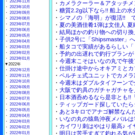
・
2023年11月
・
カメラクーラー＆アタッチメ
・
2023年10月
・
糖質2.2g以下なら!! 船上
・
2023年09月
・
シマノの「海明」が復活!!
・
2023年08月
・
2023年07月
・
夏の美酒佳肴1弾は文佳人 
・
2023年06月
・
結局ほかの釣り物への切り換
・
2023年05月
・
子供2号に「Shipsmaste
・
2023年04月
・
船タコで実績があるらしい「
・
2023年03月
・
2023年02月
・
予約の出遅れで釣行プランが
・
2023年01月
・
今週末こそはいなの丸で午後
▼2022年
・
仕掛け途中からオキアミとカ
・
2022年12月
・
ペルチェ式ユニットでカメラ
・
2022年11月
・
2022年10月
・
今週末はダブルタイフーンで
・
2022年09月
・
大阪で釣具のガチャガチャを
・
2022年08月
・
日本酒呑めるなら是非とも!!
・
2022年07月
・
ティップガード探していたら
・
2022年06月
・
2022年05月
・
あと3キロでアナゴ解禁なん
・
2022年04月
・
いなの丸の猿島沖夜メバルは竿
・
2022年03月
・
カイワリ刺はやはり最高♪ 
・
2022年02月
・
明日は苦手すぎて釣れる気が
・
2022年01月