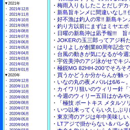
▼2021年
・
梅雨入りもしたことだしデカ
・
2021年12月
・
新島旨キンメに間違いなし!!
・
2021年11月
・
好不漁は釣人の常!! 新島キ
・
2021年10月
・
2021年09月
・
釣り方以前にまずはミヤエポ
・
2021年08月
・
日曜の新島沖は凪予報!!! 
・
2021年07月
・
JOKERの玉三郎ってアジ
・
2021年06月
・
はりよしが創業80周年記念で
・
2021年05月
・
2021年04月
・
台風の動きが気になるが今週
・
2021年03月
・
宇佐美沖のアジ泳がせでキジ
・
2021年02月
・
極鋭MG 82HH-200でそ
・
2021年01月
・
買うかどうか分からんが触って
▼2020年
・
2020年12月
・
いなの丸の夜メバルは6/6～
・
2020年11月
・
カイワリ狙いのウィリー針「
・
2020年10月
・
今週のウィリー五目はかみや
・
2020年09月
・
「極技 ボートキス メタル
・
2020年08月
・
2020年07月
・
いつ以来ってくらい久しぶり
・
2020年06月
・
東京湾のアジは年中美味しい
・
2020年05月
・
LTアジで掛からない＆バレる
・
2020年04月