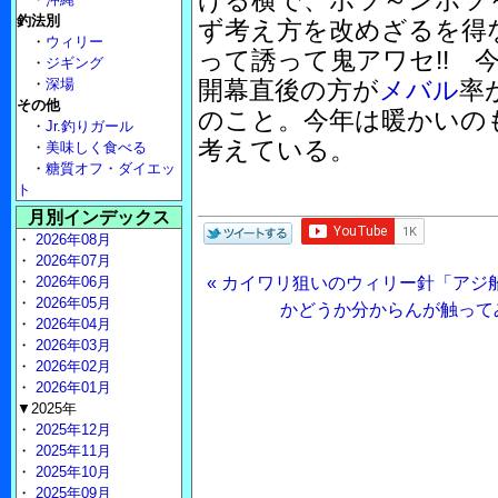
げる横で、ポツ～ンポツ
釣法別
ず考え方を改めざるを得
・
ウィリー
って誘って鬼アワセ!! 
・
ジギング
・
深場
開幕直後の方が
メバル
率
その他
のこと。今年は暖かいの
・
Jr.釣りガール
考えている。
・
美味しく食べる
・
糖質オフ・ダイエッ
ト
月別インデックス
・
2026年08月
・
2026年07月
・
2026年06月
« カイワリ狙いのウィリー針「アジ
・
2026年05月
かどうか分からんが触ってみ
・
2026年04月
・
2026年03月
・
2026年02月
・
2026年01月
▼2025年
・
2025年12月
・
2025年11月
・
2025年10月
・
2025年09月