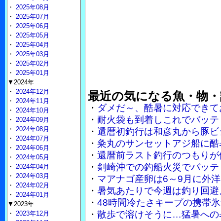
・
2025年08月
・
2025年07月
・
2025年06月
・
2025年05月
・
2025年04月
・
2025年03月
・
2025年02月
・
2025年01月
▼2024年
・
2024年12月
最近の気になる魚・物・
・
2024年11月
・
ダメだ～、酷暑に対応できて
・
2024年10月
・
耐火袋も到着しこれでバッテ
・
2024年09月
・
2024年08月
・
還暦初釣行は和彦丸から豚ビ
・
2024年07月
・
粂丸のサンセットアジ船に酷
・
2024年06月
・
還暦前ラスト釣行のつもりが
・
2024年05月
・
剣崎沖での釣船火災でバッテ
・
2024年04月
・
2024年03月
・
マアナゴ産卵は6～9月に外
・
2024年02月
・
暑気あたりで今週は釣り回避
・
2024年01月
・
48時間冷たさキープの携帯
▼2023年
・
散歩で溶けそうに…猛暑への
・
2023年12月