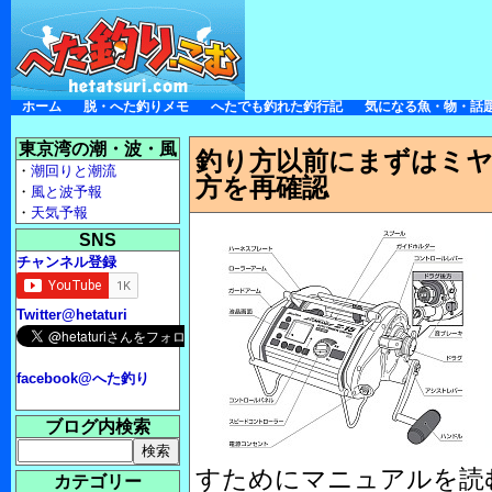
ホーム
脱・へた釣りメモ
へたでも釣れた釣行記
気になる魚・物・話
東京湾の潮・波・風
釣り方以前にまずはミ
・
潮回りと潮流
方を再確認
・
風と波予報
・
天気予報
SNS
チャンネル登録
Twitter@hetaturi
facebook@へた釣り
ブログ内検索
すためにマニュアルを読
カテゴリー