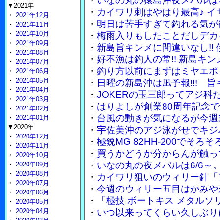
・
いなの丸の猿島沖夜メバルは竿
▼2021年
・
カイワリ刺はやはり最高♪ 
・
2021年12月
・
明日は苦手すぎて釣れる気が
・
2021年11月
・
2021年10月
・
梅雨入りもしたことだしデカ
・
2021年09月
・
新島旨キンメに間違いなし!!
・
2021年08月
・
好不漁は釣人の常!! 新島キ
・
2021年07月
・
釣り方以前にまずはミヤエポ
・
2021年06月
・
2021年05月
・
日曜の新島沖は凪予報!!! 
・
2021年04月
・
JOKERの玉三郎ってアジ
・
2021年03月
・
はりよしが創業80周年記念で
・
2021年02月
・
台風の動きが気になるが今週
・
2021年01月
▼2020年
・
宇佐美沖のアジ泳がせでキジ
・
2020年12月
・
極鋭MG 82HH-200でそ
・
2020年11月
・
買うかどうか分からんが触って
・
2020年10月
・
いなの丸の夜メバルは6/6～
・
2020年09月
・
2020年08月
・
カイワリ狙いのウィリー針「
・
2020年07月
・
今週のウィリー五目はかみや
・
2020年06月
・
「極技 ボートキス メタル
・
2020年05月
・
2020年04月
・
いつ以来ってくらい久しぶり