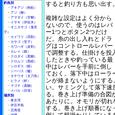
すると釣り方も思い出す
釣魚別
・
アキアジ（秋鮭）
・
アジ（鯵）
複雑な設定はよく分から
・
アマダイ（甘鯛）
・
イサキ（伊佐木）
ないので、使うのはレバ
・
オニカサゴ（鬼笠
ー1つとボタン2つだけ
子）
・
カイワリ（貝割）
だ。糸の出し入れとドラ
・
カサゴ（笠子）
グはコントロールレバー
・
カワハギ（皮剥）
で調整する。仕掛けを投
・
カレイ（鰈）
・
クロダイ（黒鯛）
したときや釣っている最
・
クロムツ（黒睦）
中はレバーを手前に倒し
・
シロギス（鱚）
・
シーバス（鱸）
ておく。落下中はローラ
・
タチウオ（太刀魚）
ンが絡まないようにする
・
ヒラメ（鮃）
・
マゴチ（真鯒）
い。サミングして落下速
・
メバル（目張）
る。巻き上げ準備の合図
場所別
あたりに。オモリが切れ
・
東京湾
・
伊豆半島
する。巻き上げ順番にな
・
北海道
・
沖縄