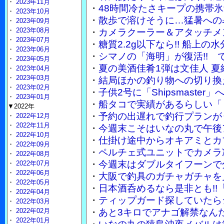
・
2023年11月
・
48時間冷たさキープの携帯
・
2023年10月
・
散歩で溶けそうに…猛暑への
・
2023年09月
・
2023年08月
・
カメラクーラー＆アタッチメ
・
2023年07月
・
糖質2.2g以下なら!! 船上
・
2023年06月
・
シマノの「海明」が復活!!
・
2023年05月
・
夏の美酒佳肴1弾は文佳人 
・
2023年04月
・
2023年03月
・
結局ほかの釣り物への切り換
・
2023年02月
・
子供2号に「Shipsmaste
・
2023年01月
・
船タコで実績があるらしい「
▼2022年
・
予約の出遅れで釣行プランが
・
2022年12月
・
2022年11月
・
今週末こそはいなの丸で午後
・
2022年10月
・
仕掛け途中からオキアミとカ
・
2022年09月
・
ペルチェ式ユニットでカメラ
・
2022年08月
・
今週末はダブルタイフーンで
・
2022年07月
・
2022年06月
・
大阪で釣具のガチャガチャを
・
2022年05月
・
日本酒呑めるなら是非とも!!
・
2022年04月
・
ティップガード探していたら
・
2022年03月
・
2022年02月
・
あと3キロでアナゴ解禁なん
・
2022年01月