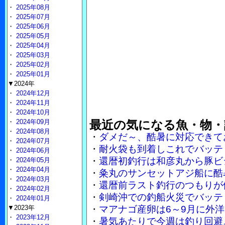
・
2025年08月
・
2025年07月
・
2025年06月
・
2025年05月
・
2025年04月
・
2025年03月
・
2025年02月
・
2025年01月
▼2024年
・
2024年12月
・
2024年11月
・
2024年10月
・
2024年09月
最近の気になる魚・物・
・
2024年08月
・
ダメだ～、酷暑に対応できて
・
2024年07月
・
耐火袋も到着しこれでバッテ
・
2024年06月
・
還暦初釣行は和彦丸から豚ビ
・
2024年05月
・
2024年04月
・
粂丸のサンセットアジ船に酷
・
2024年03月
・
還暦前ラスト釣行のつもりが
・
2024年02月
・
剣崎沖での釣船火災でバッテ
・
2024年01月
▼2023年
・
マアナゴ産卵は6～9月に外
・
2023年12月
・
暑気あたりで今週は釣り回避