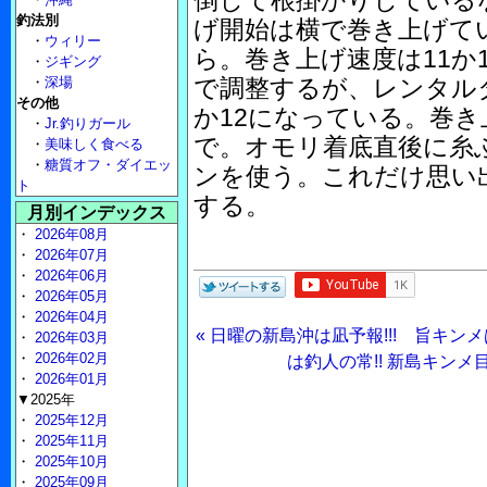
倒して根掛かりしている
釣法別
げ開始は横で巻き上げて
・
ウィリー
ら。巻き上げ速度は11か
・
ジギング
・
深場
で調整するが、レンタル
その他
か12になっている。巻
・
Jr.釣りガール
で。オモリ着底直後に糸
・
美味しく食べる
・
糖質オフ・ダイエッ
ンを使う。これだけ思い
ト
する。
月別インデックス
・
2026年08月
・
2026年07月
・
2026年06月
・
2026年05月
・
2026年04月
« 日曜の新島沖は凪予報!!! 旨キ
・
2026年03月
・
2026年02月
は釣人の常!! 新島キンメ
・
2026年01月
▼2025年
・
2025年12月
・
2025年11月
・
2025年10月
・
2025年09月