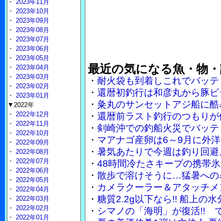
・
2023年11月
・
2023年10月
・
2023年09月
・
2023年08月
・
2023年07月
・
2023年06月
・
2023年05月
最近の気になる魚・物・
・
2023年04月
・
2023年03月
・
耐火袋も到着しこれでバッテ
・
2023年02月
・
還暦初釣行は和彦丸から豚ビ
・
2023年01月
・
粂丸のサンセットアジ船に酷
▼2022年
・
2022年12月
・
還暦前ラスト釣行のつもりが
・
2022年11月
・
剣崎沖での釣船火災でバッテ
・
2022年10月
・
マアナゴ産卵は6～9月に外
・
2022年09月
・
暑気あたりで今週は釣り回避
・
2022年08月
・
2022年07月
・
48時間冷たさキープの携帯
・
2022年06月
・
散歩で溶けそうに…猛暑への
・
2022年05月
・
カメラクーラー＆アタッチメ
・
2022年04月
・
糖質2.2g以下なら!! 船上
・
2022年03月
・
2022年02月
・
シマノの「海明」が復活!!
・
2022年01月