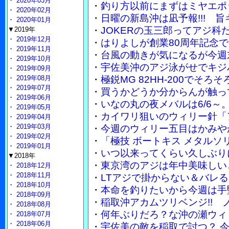
・
2020年03月
・
釣り方以前にまずはミヤエポ
・
2020年02月
・
日曜の新島沖は凪予報!!! 
・
2020年01月
・
JOKERの玉三郎ってアジ
▼2019年
・
2019年12月
・
はりよしが創業80周年記念で
・
2019年11月
・
台風の動きが気になるが今週
・
2019年10月
・
宇佐美沖のアジ泳がせでキジ
・
2019年09月
・
2019年08月
・
極鋭MG 82HH-200でそ
・
2019年07月
・
買うかどうか分からんが触って
・
2019年06月
・
いなの丸の夜メバルは6/6～
・
2019年05月
・
カイワリ狙いのウィリー針「
・
2019年04月
・
2019年03月
・
今週のウィリー五目はかみや
・
2019年02月
・
「極技 ボートキス メタル
・
2019年01月
・
いつ以来ってくらい久しぶり
▼2018年
・
東京湾のアジは年中美味しい
・
2018年12月
・
2018年11月
・
LTアジで掛からない＆バレる
・
2018年10月
・
本命を釣りたいから今週は手
・
2018年09月
・
稲取沖アカムツリベンジ!!
・
2018年08月
・
何年ぶりだろ？な沖の瀬ウィ
・
2018年07月
・
2018年06月
・
宇佐美の敵を稲取で討つ？ 