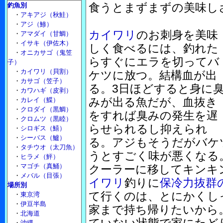
食うとまずまずの美味し
釣魚別
・
アキアジ（秋鮭）
・
アジ（鯵）
カイワリ
のお刺身を美味
・
アマダイ（甘鯛）
・
イサキ（伊佐木）
しく食べるには、釣れた
・
オニカサゴ（鬼笠
らすぐにエラを切ってバ
子）
・
カイワリ（貝割）
ケツに放つ。結構血が出
・
カサゴ（笠子）
る。3日ほどすると身に
・
カワハギ（皮剥）
みが出る魚だが、血抜き
・
カレイ（鰈）
・
クロダイ（黒鯛）
をすれば臭みの発生を遅
・
クロムツ（黒睦）
らせられるし抑えられ
・
シロギス（鱚）
・
シーバス（鱸）
る。アジもそうだがバケ
・
タチウオ（太刀魚）
うとすごく味が悪くなる
・
ヒラメ（鮃）
・
マゴチ（真鯒）
クーラーに移してキンキ
・
メバル（目張）
イワリ
釣りに
保冷力抜群
場所別
て行くのは、とにかくし
・
東京湾
・
伊豆半島
家まで持ち帰りたいから
・
北海道
・
沖縄