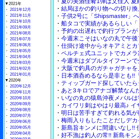
・
夏の美酒佳肴1弾は文佳人 
▼2021年
・
結局ほかの釣り物への切り換
・
2021年12月
・
子供2号に「Shipsmaste
・
2021年11月
・
2021年10月
・
船タコで実績があるらしい「
・
2021年09月
・
予約の出遅れで釣行プランが
・
2021年08月
・
今週末こそはいなの丸で午後
・
2021年07月
・
2021年06月
・
仕掛け途中からオキアミとカ
・
2021年05月
・
ペルチェ式ユニットでカメラ
・
2021年04月
・
今週末はダブルタイフーンで
・
2021年03月
・
大阪で釣具のガチャガチャを
・
2021年02月
・
2021年01月
・
日本酒呑めるなら是非とも!!
▼2020年
・
ティップガード探していたら
・
2020年12月
・
あと3キロでアナゴ解禁なん
・
2020年11月
・
いなの丸の猿島沖夜メバルは竿
・
2020年10月
・
2020年09月
・
カイワリ刺はやはり最高♪ 
・
2020年08月
・
明日は苦手すぎて釣れる気が
・
2020年07月
・
梅雨入りもしたことだしデカ
・
2020年06月
・
新島旨キンメに間違いなし!!
・
2020年05月
・
2020年04月
・
好不漁は釣人の常!! 新島キ