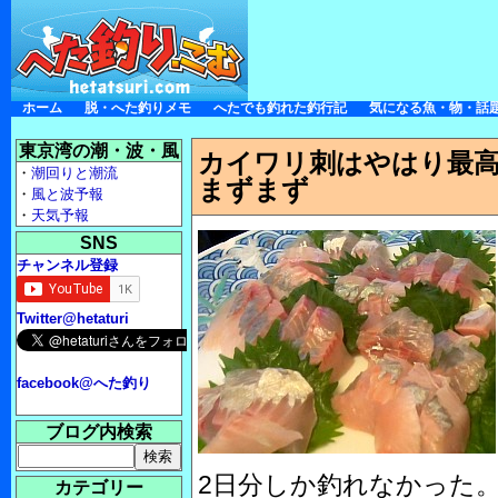
ホーム
脱・へた釣りメモ
へたでも釣れた釣行記
気になる魚・物・話
東京湾の潮・波・風
カイワリ刺はやはり最高
・
潮回りと潮流
まずまず
・
風と波予報
・
天気予報
SNS
チャンネル登録
Twitter@hetaturi
facebook@へた釣り
ブログ内検索
2日分しか釣れなかった。
カテゴリー