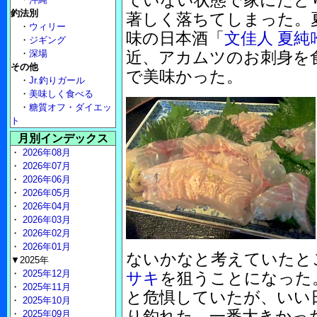
ていない状態で家にたど
釣法別
著しく落ちてしまった。
・
ウィリー
味の日本酒「
文佳人 夏純
・
ジギング
・
深場
近、アカムツのお刺身を
その他
で美味かった。
・
Jr.釣りガール
・
美味しく食べる
・
糖質オフ・ダイエッ
ト
月別インデックス
・
2026年08月
・
2026年07月
・
2026年06月
・
2026年05月
・
2026年04月
・
2026年03月
・
2026年02月
・
2026年01月
ないかなと考えていたと
▼2025年
・
2025年12月
サキ
を狙うことになった
・
2025年11月
と危惧していたが、いい
・
2025年10月
り釣れた。一番大きかっ
・
2025年09月