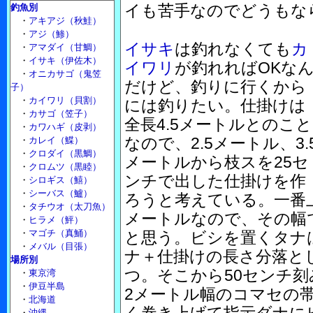
イも苦手なのでどうもな
釣魚別
・
アキアジ（秋鮭）
・
アジ（鯵）
イサキ
は釣れなくても
カ
・
アマダイ（甘鯛）
・
イサキ（伊佐木）
イワリ
が釣れればOKな
・
オニカサゴ（鬼笠
だけど、釣りに行くから
子）
・
カイワリ（貝割）
には釣りたい。仕掛けは
・
カサゴ（笠子）
全長4.5メートルとのこと
・
カワハギ（皮剥）
なので、2.5メートル、3.
・
カレイ（鰈）
・
クロダイ（黒鯛）
メートルから枝スを25セ
・
クロムツ（黒睦）
ンチで出した仕掛けを作
・
シロギス（鱚）
・
シーバス（鱸）
ろうと考えている。一番
・
タチウオ（太刀魚）
メートルなので、その幅
・
ヒラメ（鮃）
・
マゴチ（真鯒）
と思う。ビシを置くタナ
・
メバル（目張）
ナ＋仕掛けの長さ分落と
場所別
つ。そこから50センチ刻
・
東京湾
・
伊豆半島
2メートル幅のコマセの帯
・
北海道
・
沖縄