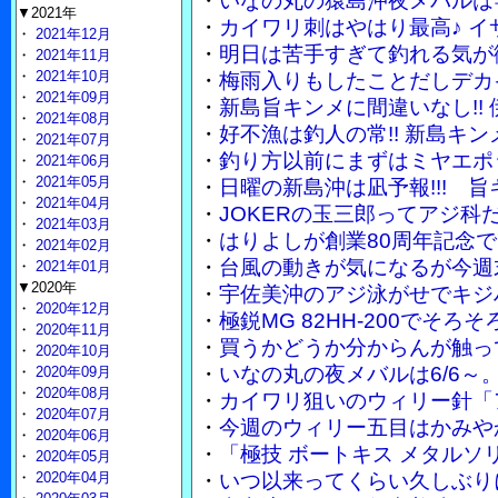
・
いなの丸の猿島沖夜メバルは竿
▼2021年
・
カイワリ刺はやはり最高♪ 
・
2021年12月
・
明日は苦手すぎて釣れる気が
・
2021年11月
・
2021年10月
・
梅雨入りもしたことだしデカ
・
2021年09月
・
新島旨キンメに間違いなし!!
・
2021年08月
・
好不漁は釣人の常!! 新島キ
・
2021年07月
・
釣り方以前にまずはミヤエポ
・
2021年06月
・
2021年05月
・
日曜の新島沖は凪予報!!! 
・
2021年04月
・
JOKERの玉三郎ってアジ
・
2021年03月
・
はりよしが創業80周年記念で
・
2021年02月
・
台風の動きが気になるが今週
・
2021年01月
▼2020年
・
宇佐美沖のアジ泳がせでキジ
・
2020年12月
・
極鋭MG 82HH-200でそ
・
2020年11月
・
買うかどうか分からんが触って
・
2020年10月
・
いなの丸の夜メバルは6/6～
・
2020年09月
・
2020年08月
・
カイワリ狙いのウィリー針「
・
2020年07月
・
今週のウィリー五目はかみや
・
2020年06月
・
「極技 ボートキス メタル
・
2020年05月
・
2020年04月
・
いつ以来ってくらい久しぶり