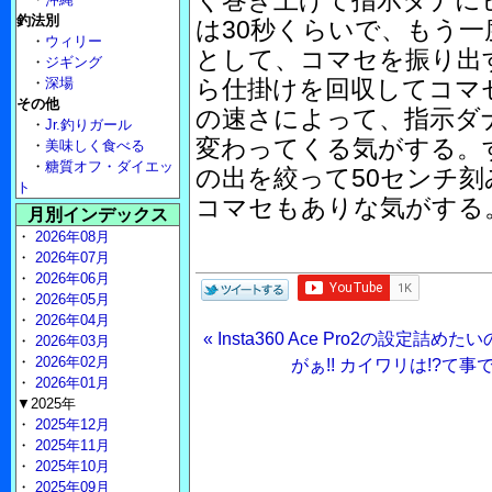
く巻き上げて指示ダナに
釣法別
は30秒くらいで、もう
・
ウィリー
として、コマセを振り出
・
ジギング
・
深場
ら仕掛けを回収してコマ
その他
の速さによって、指示ダ
・
Jr.釣りガール
変わってくる気がする。
・
美味しく食べる
・
糖質オフ・ダイエッ
の出を絞って50センチ
ト
コマセもありな気がする
月別インデックス
・
2026年08月
・
2026年07月
・
2026年06月
・
2026年05月
・
2026年04月
« Insta360 Ace Pro2の設定
・
2026年03月
・
2026年02月
がぁ!! カイワリは!?て
・
2026年01月
▼2025年
・
2025年12月
・
2025年11月
・
2025年10月
・
2025年09月