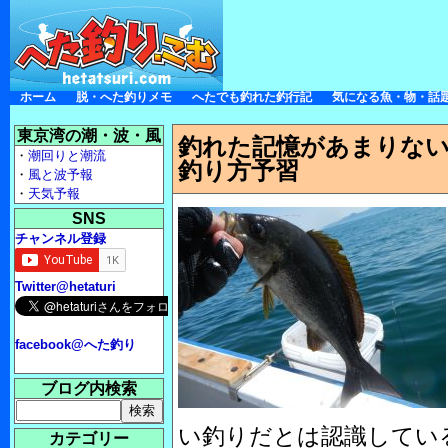
ホーム
脱・へた釣りメモ
へたでも釣れた釣行記
気になる魚・物・話
東京湾の潮・波・風
釣れた記憶があまりな
・
潮回りと潮流
釣り方予習
・
風と波予報
・
天気予報
SNS
チャンネル登録
Twitter@hetaturi
facebook@へた釣り
ブログ内検索
い釣りだとは認識してい
カテゴリー