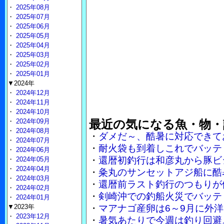
・
2025年08月
・
2025年07月
・
2025年06月
・
2025年05月
・
2025年04月
・
2025年03月
・
2025年02月
・
2025年01月
▼2024年
・
2024年12月
・
2024年11月
・
2024年10月
・
2024年09月
最近の気になる魚・物・
・
2024年08月
・
ダメだ～、酷暑に対応できて
・
2024年07月
・
耐火袋も到着しこれでバッテ
・
2024年06月
・
還暦初釣行は和彦丸から豚ビ
・
2024年05月
・
2024年04月
・
粂丸のサンセットアジ船に酷
・
2024年03月
・
還暦前ラスト釣行のつもりが
・
2024年02月
・
剣崎沖での釣船火災でバッテ
・
2024年01月
▼2023年
・
マアナゴ産卵は6～9月に外
・
2023年12月
・
暑気あたりで今週は釣り回避