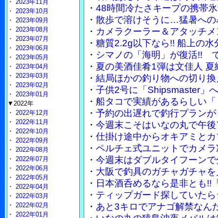
・
2023年11月
・
48時間冷たさキープの携帯
・
2023年10月
・
散歩で溶けそうに…猛暑への
・
2023年09月
・
2023年08月
・
カメラクーラー＆アタッチメ
・
2023年07月
・
糖質2.2g以下なら!! 船上
・
2023年06月
・
シマノの「海明」が復活!!
・
2023年05月
・
夏の美酒佳肴1弾は文佳人 
・
2023年04月
・
2023年03月
・
結局ほかの釣り物への切り換
・
2023年02月
・
子供2号に「Shipsmaste
・
2023年01月
・
船タコで実績があるらしい「
▼2022年
・
予約の出遅れで釣行プランが
・
2022年12月
・
2022年11月
・
今週末こそはいなの丸で午後
・
2022年10月
・
仕掛け途中からオキアミとカ
・
2022年09月
・
ペルチェ式ユニットでカメラ
・
2022年08月
・
今週末はダブルタイフーンで
・
2022年07月
・
2022年06月
・
大阪で釣具のガチャガチャを
・
2022年05月
・
日本酒呑めるなら是非とも!!
・
2022年04月
・
ティップガード探していたら
・
2022年03月
・
2022年02月
・
あと3キロでアナゴ解禁なん
・
2022年01月