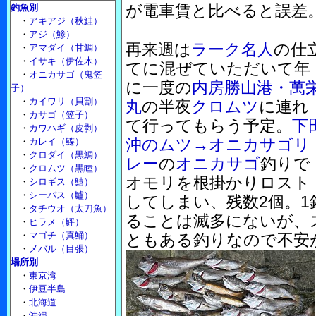
が電車賃と比べると誤差
釣魚別
・
アキアジ（秋鮭）
・
アジ（鯵）
再来週は
ラーク名人
の仕
・
アマダイ（甘鯛）
・
イサキ（伊佐木）
てに混ぜていただいて年
・
オニカサゴ（鬼笠
に一度の
内房勝山港・萬
子）
・
カイワリ（貝割）
丸
の半夜
クロムツ
に連れ
・
カサゴ（笠子）
て行ってもらう予定。
下
・
カワハギ（皮剥）
沖のムツ→オニカサゴリ
・
カレイ（鰈）
・
クロダイ（黒鯛）
レー
の
オニカサゴ
釣りで
・
クロムツ（黒睦）
オモリを根掛かりロスト
・
シロギス（鱚）
・
シーバス（鱸）
してしまい、残数2個。1
・
タチウオ（太刀魚）
ることは滅多にないが、
・
ヒラメ（鮃）
・
マゴチ（真鯒）
ともある釣りなので不安
・
メバル（目張）
場所別
・
東京湾
・
伊豆半島
・
北海道
・
沖縄