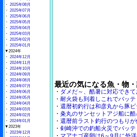
・
2025年08月
・
2025年07月
・
2025年06月
・
2025年05月
・
2025年04月
・
2025年03月
・
2025年02月
・
2025年01月
▼2024年
・
2024年12月
・
2024年11月
・
2024年10月
・
2024年09月
・
2024年08月
最近の気になる魚・物・
・
2024年07月
・
ダメだ～、酷暑に対応できて
・
2024年06月
・
2024年05月
・
耐火袋も到着しこれでバッテ
・
2024年04月
・
還暦初釣行は和彦丸から豚ビ
・
2024年03月
・
粂丸のサンセットアジ船に酷
・
2024年02月
・
還暦前ラスト釣行のつもりが
・
2024年01月
▼2023年
・
剣崎沖での釣船火災でバッテ
・
2023年12月
・
マアナゴ産卵は6～9月に外