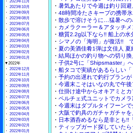
・
2023年11月
・
暑気あたりで今週は釣り回避
・
2023年10月
・
48時間冷たさキープの携帯
・
2023年09月
・
2023年08月
・
散歩で溶けそうに…猛暑への
・
2023年07月
・
カメラクーラー＆アタッチメ
・
2023年06月
・
糖質2.2g以下なら!! 船上
・
2023年05月
・
2023年04月
・
シマノの「海明」が復活!!
・
2023年03月
・
夏の美酒佳肴1弾は文佳人 
・
2023年02月
・
結局ほかの釣り物への切り換
・
2023年01月
・
子供2号に「Shipsmaste
▼2022年
・
2022年12月
・
船タコで実績があるらしい「
・
2022年11月
・
予約の出遅れで釣行プランが
・
2022年10月
・
今週末こそはいなの丸で午後
・
2022年09月
・
仕掛け途中からオキアミとカ
・
2022年08月
・
2022年07月
・
ペルチェ式ユニットでカメラ
・
2022年06月
・
今週末はダブルタイフーンで
・
2022年05月
・
大阪で釣具のガチャガチャを
・
2022年04月
・
日本酒呑めるなら是非とも!!
・
2022年03月
・
2022年02月
・
ティップガード探していたら
・
2022年01月