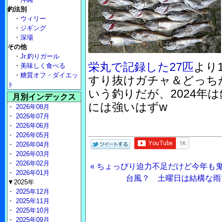
釣法別
・
ウィリー
・
ジギング
・
深場
その他
・
Jr.釣りガール
栄丸で記録した27匹
より
・
美味しく食べる
・
糖質オフ・ダイエッ
すり抜けガチャ＆どっち
ト
いう釣りだが、2024年
月別インデックス
には強いはずw
・
2026年08月
・
2026年07月
・
2026年06月
・
2026年05月
・
2026年04月
・
2026年03月
・
2026年02月
« ちょっぴり迫力不足だけど今年も
・
2026年01月
台風？ 土曜日は結構な雨
▼2025年
・
2025年12月
・
2025年11月
・
2025年10月
・
2025年09月