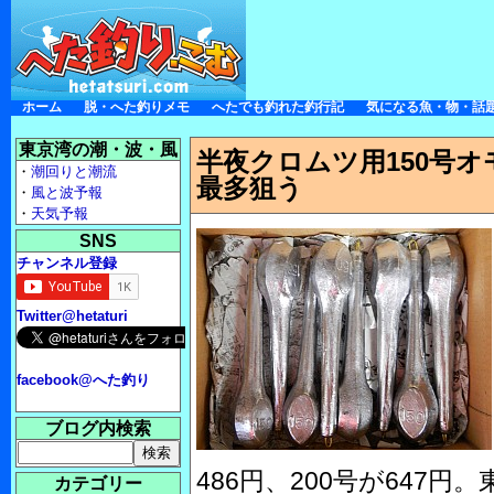
ホーム
脱・へた釣りメモ
へたでも釣れた釣行記
気になる魚・物・話
東京湾の潮・波・風
半夜クロムツ用150号
・
潮回りと潮流
最多狙う
・
風と波予報
・
天気予報
SNS
チャンネル登録
Twitter@hetaturi
facebook@へた釣り
ブログ内検索
486円、200号が647円
カテゴリー