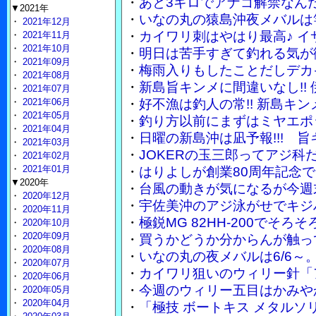
・
あと3キロでアナゴ解禁なん
▼2021年
・
いなの丸の猿島沖夜メバルは竿
・
2021年12月
・
カイワリ刺はやはり最高♪ 
・
2021年11月
・
2021年10月
・
明日は苦手すぎて釣れる気が
・
2021年09月
・
梅雨入りもしたことだしデカ
・
2021年08月
・
新島旨キンメに間違いなし!!
・
2021年07月
・
2021年06月
・
好不漁は釣人の常!! 新島キ
・
2021年05月
・
釣り方以前にまずはミヤエポ
・
2021年04月
・
日曜の新島沖は凪予報!!! 
・
2021年03月
・
JOKERの玉三郎ってアジ
・
2021年02月
・
2021年01月
・
はりよしが創業80周年記念で
▼2020年
・
台風の動きが気になるが今週
・
2020年12月
・
宇佐美沖のアジ泳がせでキジ
・
2020年11月
・
極鋭MG 82HH-200でそ
・
2020年10月
・
2020年09月
・
買うかどうか分からんが触って
・
2020年08月
・
いなの丸の夜メバルは6/6～
・
2020年07月
・
カイワリ狙いのウィリー針「
・
2020年06月
・
今週のウィリー五目はかみや
・
2020年05月
・
2020年04月
・
「極技 ボートキス メタル