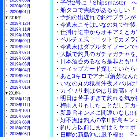
・
2020年03月
・
子供2号に「Shipsmaste
・
2020年02月
・
船タコで実績があるらしい「
・
2020年01月
・
予約の出遅れで釣行プランが
▼2019年
・
2019年12月
・
今週末こそはいなの丸で午後
・
2019年11月
・
仕掛け途中からオキアミとカ
・
2019年10月
・
ペルチェ式ユニットでカメラ
・
2019年09月
・
今週末はダブルタイフーンで
・
2019年08月
・
2019年07月
・
大阪で釣具のガチャガチャを
・
2019年06月
・
日本酒呑めるなら是非とも!!
・
2019年05月
・
ティップガード探していたら
・
2019年04月
・
あと3キロでアナゴ解禁なん
・
2019年03月
・
2019年02月
・
いなの丸の猿島沖夜メバルは竿
・
2019年01月
・
カイワリ刺はやはり最高♪ 
▼2018年
・
明日は苦手すぎて釣れる気が
・
2018年12月
・
梅雨入りもしたことだしデカ
・
2018年11月
・
2018年10月
・
新島旨キンメに間違いなし!!
・
2018年09月
・
好不漁は釣人の常!! 新島キ
・
2018年08月
・
釣り方以前にまずはミヤエポ
・
2018年07月
・
2018年06月
・
日曜の新島沖は凪予報!!! 