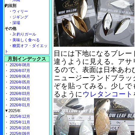
釣法別
・
ウィリー
・
ジギング
・
深場
その他
・
Jr.釣りガール
・
美味しく食べる
・
糖質オフ・ダイエッ
ト
目には下地になるブレー
月別インデックス
違うように見える。アサ
・
2026年08月
るので、表面は日本あわ
・
2026年07月
ニュージーランドブラッ
・
2026年06月
・
2026年05月
ぞを貼ってみる。少しで
・
2026年04月
るように
ウレタンコート
・
2026年03月
・
2026年02月
・
2026年01月
▼2025年
・
2025年12月
・
2025年11月
・
2025年10月
・
2025年09月