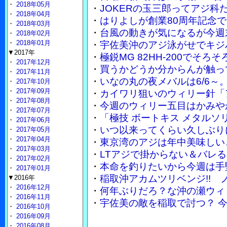
・
2018年05月
・
JOKERの玉三郎ってアジ
・
2018年04月
・
はりよしが創業80周年記念で
・
2018年03月
・
台風の動きが気になるが今週
・
2018年02月
・
2018年01月
・
宇佐美沖のアジ泳がせでキジ
▼2017年
・
極鋭MG 82HH-200でそ
・
2017年12月
・
買うかどうか分からんが触って
・
2017年11月
・
いなの丸の夜メバルは6/6～
・
2017年10月
・
2017年09月
・
カイワリ狙いのウィリー針「
・
2017年08月
・
今週のウィリー五目はかみや
・
2017年07月
・
「極技 ボートキス メタル
・
2017年06月
・
いつ以来ってくらい久しぶり
・
2017年05月
・
2017年04月
・
東京湾のアジは年中美味しい
・
2017年03月
・
LTアジで掛からない＆バレる
・
2017年02月
・
本命を釣りたいから今週は手
・
2017年01月
・
稲取沖アカムツリベンジ!!
▼2016年
・
2016年12月
・
何年ぶりだろ？な沖の瀬ウィ
・
2016年11月
・
宇佐美の敵を稲取で討つ？ 
・
2016年10月
・
2016年09月
・
2016年08月