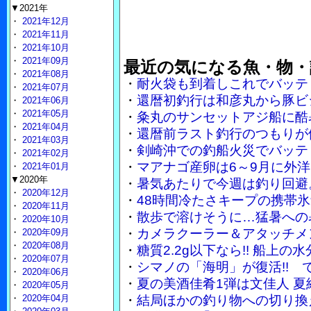
▼2021年
・
2021年12月
・
2021年11月
・
2021年10月
・
2021年09月
最近の気になる魚・物・
・
2021年08月
・
耐火袋も到着しこれでバッテ
・
2021年07月
・
還暦初釣行は和彦丸から豚ビ
・
2021年06月
・
2021年05月
・
粂丸のサンセットアジ船に酷
・
2021年04月
・
還暦前ラスト釣行のつもりが
・
2021年03月
・
剣崎沖での釣船火災でバッテ
・
2021年02月
・
マアナゴ産卵は6～9月に外
・
2021年01月
▼2020年
・
暑気あたりで今週は釣り回避
・
2020年12月
・
48時間冷たさキープの携帯
・
2020年11月
・
散歩で溶けそうに…猛暑への
・
2020年10月
・
カメラクーラー＆アタッチメ
・
2020年09月
・
2020年08月
・
糖質2.2g以下なら!! 船上
・
2020年07月
・
シマノの「海明」が復活!!
・
2020年06月
・
夏の美酒佳肴1弾は文佳人 
・
2020年05月
・
2020年04月
・
結局ほかの釣り物への切り換