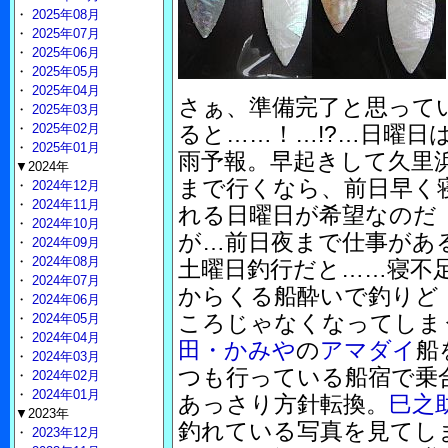
・
2025年08月
・
2025年07月
・
2025年06月
・
2025年05月
・
2025年04月
さぁ、準備完了と思って
・
2025年03月
・
2025年02月
ると……！…!?…日曜日
・
2025年01月
雨予報。早起きして久里
▼2024年
まで行くなら、前日早く
・
2024年12月
・
2024年11月
れる日曜日が希望なのだ
・
2024年10月
が…前日夜まで仕事があ
・
2024年09月
・
2024年08月
土曜日釣行だと……寝不
・
2024年07月
からくる船酔いで釣りど
・
2024年06月
ころじゃなくなってしま
・
2024年05月
・
2024年04月
田・かみや
の
アマダイ
船
・
2024年03月
つも行っている船宿で乗
・
2024年02月
・
2024年01月
あっさり方針転換。
巳之
▼2023年
釣れている写真を見てし
・
2023年12月