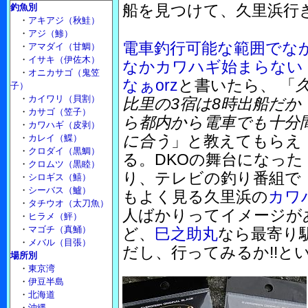
船を見つけて、久里浜行
釣魚別
・
アキアジ（秋鮭）
・
アジ（鯵）
電車釣行可能な範囲でな
・
アマダイ（甘鯛）
・
イサキ（伊佐木）
なかカワハギ始まらない
・
オニカサゴ（鬼笠
なぁorz
と書いたら、 「
子）
・
カイワリ（貝割）
比里の3宿は8時出船だか
・
カサゴ（笠子）
ら都内から電車でも十分
・
カワハギ（皮剥）
に合う
」と教えてもらえ
・
カレイ（鰈）
・
クロダイ（黒鯛）
る。DKOの舞台になった
・
クロムツ（黒睦）
り、テレビの釣り番組で
・
シロギス（鱚）
・
シーバス（鱸）
もよく見る久里浜の
カワ
・
タチウオ（太刀魚）
人ばかりってイメージが
・
ヒラメ（鮃）
・
マゴチ（真鯒）
ど、
巳之助丸
なら最寄り
・
メバル（目張）
だし、行ってみるか!!と
場所別
・
東京湾
・
伊豆半島
・
北海道
・
沖縄