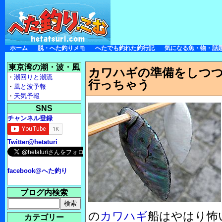
ホーム
脱・へた釣りメモ
へたでも釣れた釣行記
気になる魚・物・話
東京湾の潮・波・風
カワハギの準備をしつ
・
潮回りと潮流
行っちゃう
・
風と波予報
・
天気予報
SNS
チャンネル登録
Twitter@hetaturi
facebook@へた釣り
ブログ内検索
の
カワハギ
船はやはり怖
カテゴリー