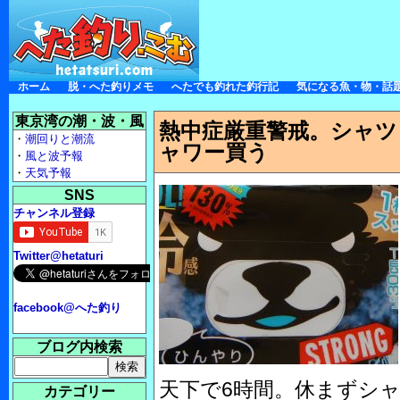
ホーム
脱・へた釣りメモ
へたでも釣れた釣行記
気になる魚・物・話
東京湾の潮・波・風
熱中症厳重警戒。シャツ
・
潮回りと潮流
ャワー買う
・
風と波予報
・
天気予報
SNS
チャンネル登録
Twitter@hetaturi
facebook@へた釣り
ブログ内検索
天下で6時間。休まずシ
カテゴリー