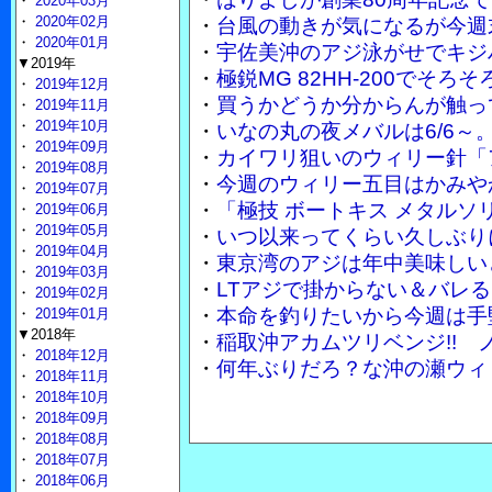
・
2020年03月
・
2020年02月
・
台風の動きが気になるが今週
・
2020年01月
・
宇佐美沖のアジ泳がせでキジ
▼2019年
・
極鋭MG 82HH-200でそ
・
2019年12月
・
買うかどうか分からんが触って
・
2019年11月
・
2019年10月
・
いなの丸の夜メバルは6/6～
・
2019年09月
・
カイワリ狙いのウィリー針「
・
2019年08月
・
今週のウィリー五目はかみや
・
2019年07月
・
「極技 ボートキス メタル
・
2019年06月
・
2019年05月
・
いつ以来ってくらい久しぶり
・
2019年04月
・
東京湾のアジは年中美味しい
・
2019年03月
・
LTアジで掛からない＆バレる
・
2019年02月
・
本命を釣りたいから今週は手
・
2019年01月
▼2018年
・
稲取沖アカムツリベンジ!!
・
2018年12月
・
何年ぶりだろ？な沖の瀬ウィ
・
2018年11月
・
2018年10月
・
2018年09月
・
2018年08月
・
2018年07月
・
2018年06月