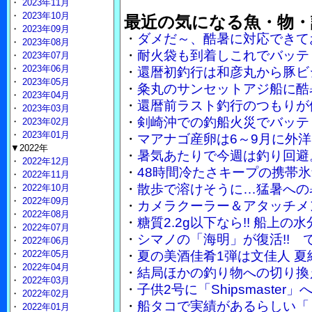
・
2023年11月
・
2023年10月
最近の気になる魚・物・
・
2023年09月
・
ダメだ～、酷暑に対応できて
・
2023年08月
・
耐火袋も到着しこれでバッテ
・
2023年07月
・
2023年06月
・
還暦初釣行は和彦丸から豚ビ
・
2023年05月
・
粂丸のサンセットアジ船に酷
・
2023年04月
・
還暦前ラスト釣行のつもりが
・
2023年03月
・
剣崎沖での釣船火災でバッテ
・
2023年02月
・
2023年01月
・
マアナゴ産卵は6～9月に外
▼2022年
・
暑気あたりで今週は釣り回避
・
2022年12月
・
48時間冷たさキープの携帯
・
2022年11月
・
散歩で溶けそうに…猛暑への
・
2022年10月
・
2022年09月
・
カメラクーラー＆アタッチメ
・
2022年08月
・
糖質2.2g以下なら!! 船上
・
2022年07月
・
シマノの「海明」が復活!!
・
2022年06月
・
2022年05月
・
夏の美酒佳肴1弾は文佳人 
・
2022年04月
・
結局ほかの釣り物への切り換
・
2022年03月
・
子供2号に「Shipsmaste
・
2022年02月
・
船タコで実績があるらしい「
・
2022年01月