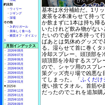
釣法別
基本は水分補給だ。1リ
・
ウィリー
・
ジギング
麦茶を2本凍らせて持っ
・
深場
か飲まずに1本は持ち帰
その他
・
Jr.釣りガール
いたけれど飲み物がない
・
美味しく食べる
たいので必ず2本持って
・
糖質オフ・ダイエッ
ト
ばあとは気休めグッズで
月別インデックス
る。湿らせて首に巻くタ
・
2026年08月
冷却スプレー、頭頂部を
・
2026年07月
頭頂部を冷却するスプレ
・
2026年06月
・
2026年05月
ので、シャツ用のスプレ
・
2026年04月
策グッズ売り場で凶悪な
・
2026年03月
・
2026年02月
てしまった。「
ふくだけシ
・
2026年01月
使い捨てタオル。首筋や
▼2025年
・
2025年12月
だったのでこれを追加購
・
2025年11月
・
2025年10月
・
2025年09月