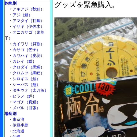
グッズを緊急購入。
釣魚別
・
アキアジ（秋鮭）
・
アジ（鯵）
・
アマダイ（甘鯛）
・
イサキ（伊佐木）
・
オニカサゴ（鬼笠
子）
・
カイワリ（貝割）
・
カサゴ（笠子）
・
カワハギ（皮剥）
・
カレイ（鰈）
・
クロダイ（黒鯛）
・
クロムツ（黒睦）
・
シロギス（鱚）
・
シーバス（鱸）
・
タチウオ（太刀魚）
・
ヒラメ（鮃）
・
マゴチ（真鯒）
・
メバル（目張）
場所別
・
東京湾
・
伊豆半島
・
北海道
・
沖縄