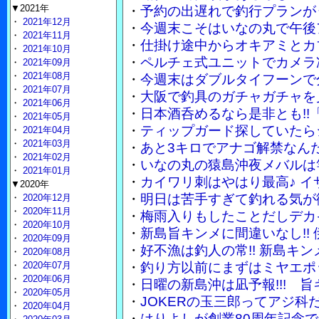
▼2021年
・
予約の出遅れで釣行プランが
・
2021年12月
・
今週末こそはいなの丸で午後
・
2021年11月
・
仕掛け途中からオキアミとカ
・
2021年10月
・
ペルチェ式ユニットでカメラ
・
2021年09月
・
2021年08月
・
今週末はダブルタイフーンで
・
2021年07月
・
大阪で釣具のガチャガチャを
・
2021年06月
・
日本酒呑めるなら是非とも!!
・
2021年05月
・
ティップガード探していたら
・
2021年04月
・
2021年03月
・
あと3キロでアナゴ解禁なん
・
2021年02月
・
いなの丸の猿島沖夜メバルは竿
・
2021年01月
・
カイワリ刺はやはり最高♪ 
▼2020年
・
明日は苦手すぎて釣れる気が
・
2020年12月
・
2020年11月
・
梅雨入りもしたことだしデカ
・
2020年10月
・
新島旨キンメに間違いなし!!
・
2020年09月
・
好不漁は釣人の常!! 新島キ
・
2020年08月
・
2020年07月
・
釣り方以前にまずはミヤエポ
・
2020年06月
・
日曜の新島沖は凪予報!!! 
・
2020年05月
・
JOKERの玉三郎ってアジ
・
2020年04月
・
はりよしが創業80周年記念で