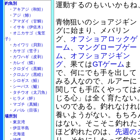
運動するのもいいかもね
釣魚別
・
アキアジ（秋鮭）
・
アジ（鯵）
青物狙いのショアジギン
・
アマダイ（甘鯛）
・
イサキ（伊佐木）
グに始まり、メバリン
・
オニカサゴ（鬼笠
グ、
オフショアロックゲ
子）
・
カイワリ（貝割）
ーム
、
マングローブゲー
・
カサゴ（笠子）
ム
、
オフショアジギン
・
カワハギ（皮剥）
グ
、果ては
GTゲーム
ま
・
カレイ（鰈）
・
クロダイ（黒鯛）
で、何にでも手を出して
・
クロムツ（黒睦）
みる人なので、ルアーに
・
シロギス（鱚）
・
シーバス（鱸）
関しても手広くやっては
・
タチウオ（太刀魚）
じる心」は全く育たない
・
ヒラメ（鮃）
・
マゴチ（真鯒）
いのである。釣れなけれ
・
メバル（目張）
養いようがない。もちろ
場所別
はない。そこそこ釣れた
・
東京湾
・
伊豆半島
ほど釣れたのは、
先週の
・
北海道
・
沖縄