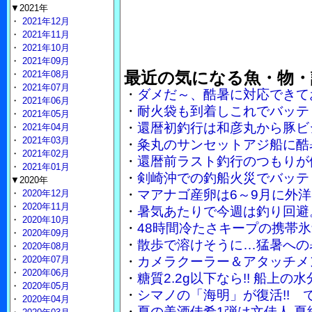
▼2021年
・
2021年12月
・
2021年11月
・
2021年10月
・
2021年09月
最近の気になる魚・物・
・
2021年08月
・
2021年07月
・
ダメだ～、酷暑に対応できて
・
2021年06月
・
耐火袋も到着しこれでバッテ
・
2021年05月
・
還暦初釣行は和彦丸から豚ビ
・
2021年04月
・
2021年03月
・
粂丸のサンセットアジ船に酷
・
2021年02月
・
還暦前ラスト釣行のつもりが
・
2021年01月
・
剣崎沖での釣船火災でバッテ
▼2020年
・
マアナゴ産卵は6～9月に外
・
2020年12月
・
2020年11月
・
暑気あたりで今週は釣り回避
・
2020年10月
・
48時間冷たさキープの携帯
・
2020年09月
・
散歩で溶けそうに…猛暑への
・
2020年08月
・
2020年07月
・
カメラクーラー＆アタッチメ
・
2020年06月
・
糖質2.2g以下なら!! 船上
・
2020年05月
・
シマノの「海明」が復活!!
・
2020年04月
・
夏の美酒佳肴1弾は文佳人 