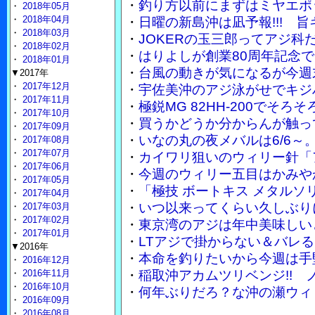
・
釣り方以前にまずはミヤエポ
・
2018年05月
・
2018年04月
・
日曜の新島沖は凪予報!!! 
・
2018年03月
・
JOKERの玉三郎ってアジ
・
2018年02月
・
はりよしが創業80周年記念で
・
2018年01月
・
台風の動きが気になるが今週
▼2017年
・
2017年12月
・
宇佐美沖のアジ泳がせでキジ
・
2017年11月
・
極鋭MG 82HH-200でそ
・
2017年10月
・
買うかどうか分からんが触って
・
2017年09月
・
いなの丸の夜メバルは6/6～
・
2017年08月
・
2017年07月
・
カイワリ狙いのウィリー針「
・
2017年06月
・
今週のウィリー五目はかみや
・
2017年05月
・
「極技 ボートキス メタル
・
2017年04月
・
いつ以来ってくらい久しぶり
・
2017年03月
・
2017年02月
・
東京湾のアジは年中美味しい
・
2017年01月
・
LTアジで掛からない＆バレる
▼2016年
・
本命を釣りたいから今週は手
・
2016年12月
・
2016年11月
・
稲取沖アカムツリベンジ!!
・
2016年10月
・
何年ぶりだろ？な沖の瀬ウィ
・
2016年09月
・
2016年08月