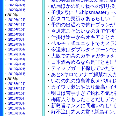
・
2020年03月
・
2020年02月
・
結局ほかの釣り物への切り換
・
2020年01月
・
子供2号に「Shipsmaste
▼2019年
・
船タコで実績があるらしい「
・
2019年12月
・
予約の出遅れで釣行プランが
・
2019年11月
・
2019年10月
・
今週末こそはいなの丸で午後
・
2019年09月
・
仕掛け途中からオキアミとカ
・
2019年08月
・
ペルチェ式ユニットでカメラ
・
2019年07月
・
今週末はダブルタイフーンで
・
2019年06月
・
2019年05月
・
大阪で釣具のガチャガチャを
・
2019年04月
・
日本酒呑めるなら是非とも!!
・
2019年03月
・
ティップガード探していたら
・
2019年02月
・
あと3キロでアナゴ解禁なん
・
2019年01月
▼2018年
・
いなの丸の猿島沖夜メバルは竿
・
2018年12月
・
カイワリ刺はやはり最高♪ 
・
2018年11月
・
明日は苦手すぎて釣れる気が
・
2018年10月
・
2018年09月
・
梅雨入りもしたことだしデカ
・
2018年08月
・
新島旨キンメに間違いなし!!
・
2018年07月
・
好不漁は釣人の常!! 新島キ
・
2018年06月