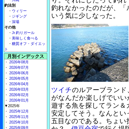
り。それにしたって釣れ
釣法別
釣れなかったのだが、「
・
ウィリー
いう気に少しなった。
・
ジギング
・
深場
その他
・
Jr.釣りガール
・
美味しく食べる
・
糖質オフ・ダイエッ
ト
月別インデックス
・
2026年08月
・
2026年07月
・
2026年06月
・
2026年05月
・
2026年04月
ツイチ
のルアーブランド
・
2026年03月
・
2026年02月
がなんだか楽しげでいい
・
2026年01月
遊する魚を探してラン＆
▼2025年
・
2025年12月
安定してそう。なんとい
・
2025年11月
五目なのである。ちょい
・
2025年10月
か？
伊豆合宿
で行く堤
・
2025年09月