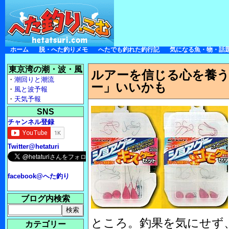
ホーム
脱・へた釣りメモ
へたでも釣れた釣行記
気になる魚・物・話
東京湾の潮・波・風
ルアーを信じる心を養う
・
潮回りと潮流
ー」いいかも
・
風と波予報
・
天気予報
SNS
チャンネル登録
Twitter@hetaturi
facebook@へた釣り
ブログ内検索
ところ。釣果を気にせず
カテゴリー