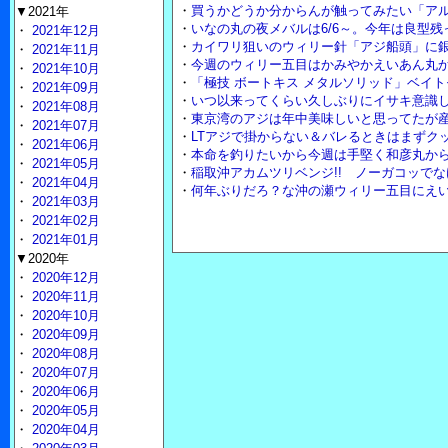
・
買うかどうか分からんが触ってみたい「アル
▼2021年
・
いなの丸の夜メバルは6/6～。今年は良型
・
2021年12月
・
カイワリ狙いのウィリー針「アジ船頭」に
・
2021年11月
・
今週のウィリー五目はかみやかえいあん丸
・
2021年10月
・
「極技 ボートキス メタルソリッド」ベイ
・
2021年09月
・
いつ以来ってくらい久しぶりにイサキ意識
・
2021年08月
・
東京湾のアジは年中美味しいと思ってたが
・
2021年07月
・
LTアジで掛からない＆バレるときはまずクッ
・
2021年06月
・
本命を釣りたいから今週は手堅く和彦丸から
・
2021年05月
・
稲取沖アカムツリベンジ!! ノーガコッで
・
2021年04月
・
何年ぶりだろ？な沖の瀬ウィリー五目にえ
・
2021年03月
・
2021年02月
・
2021年01月
▼2020年
・
2020年12月
・
2020年11月
・
2020年10月
・
2020年09月
・
2020年08月
・
2020年07月
・
2020年06月
・
2020年05月
・
2020年04月