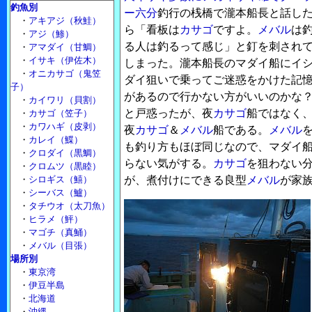
釣魚別
ー六分
釣行の桟橋で瀧本船長と話し
・
アキアジ（秋鮭）
ら「看板は
カサゴ
ですよ。
メバル
は
・
アジ（鯵）
る人は釣るって感じ」と釘を刺され
・
アマダイ（甘鯛）
・
イサキ（伊佐木）
しまった。瀧本船長のマダイ船にイ
・
オニカサゴ（鬼笠
ダイ狙いで乗ってご迷惑をかけた記
子）
があるので行かない方がいいのかな
・
カイワリ（貝割）
と戸惑ったが、夜
カサゴ
船ではなく
・
カサゴ（笠子）
・
カワハギ（皮剥）
夜
カサゴ
＆
メバル
船である。
メバル
・
カレイ（鰈）
も釣り方もほぼ同じなので、マダイ
・
クロダイ（黒鯛）
らない気がする。
カサゴ
を狙わない
・
クロムツ（黒睦）
・
シロギス（鱚）
が、煮付けにできる良型
メバル
が家
・
シーバス（鱸）
・
タチウオ（太刀魚）
・
ヒラメ（鮃）
・
マゴチ（真鯒）
・
メバル（目張）
場所別
・
東京湾
・
伊豆半島
・
北海道
・
沖縄