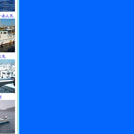
いあん丸
久丸
楽