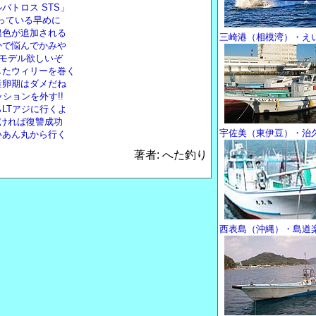
バトロス STS」
残っている早めに
銀色が追加される
三崎港（相模湾）・え
かで悩んでかみや
トモデル欲しいぞ
したウィリーを巻く
産卵期はダメだね
ションを外す!!
LTアジに行くよ
なければ復讐成功
宇佐美（東伊豆）・治
いあん丸から行く
著者: へた釣り
西表島（沖縄）・島道