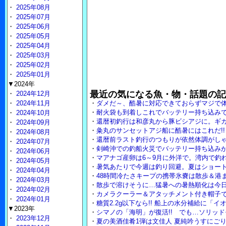
・
2025年08月
・
2025年07月
・
2025年06月
・
2025年05月
・
2025年04月
・
2025年03月
・
2025年02月
・
2025年01月
▼2024年
最近の気になる魚・物・話題の記
・
2024年12月
・
2024年11月
・
ダメだ～、酷暑に対応できておらずマジで
・
耐火袋も到着しこれでバッテリー持ち込み
・
2024年10月
・
還暦初釣行は和彦丸から豚ビシアジに。ギ
・
2024年09月
・
粂丸のサンセットアジ船に酷暑にはこれだ!
・
2024年08月
・
還暦前ラスト釣行のつもりが依然体調がし
・
2024年07月
・
剣崎沖での釣船火災でバッテリー持ち込み
・
2024年06月
・
マアナゴ産卵は6～9月に外洋で。湾内で釣
・
2024年05月
・
暑気あたりで今週は釣り回避。夏はショー
・
2024年04月
・
48時間冷たさキープの携帯氷嚢は散歩＆港
・
2024年03月
・
散歩で溶けそうに…猛暑への暑熱順化は今
・
2024年02月
・
カメラクーラー＆アタッチメント付き帽子
・
2024年01月
・
糖質2.2g以下なら!! 船上の水分補給に「
▼2023年
・
シマノの「海明」が復活!! でも…ソリッ
・
2023年12月
・
夏の美酒佳肴1弾は文佳人 夏純吟うすにご