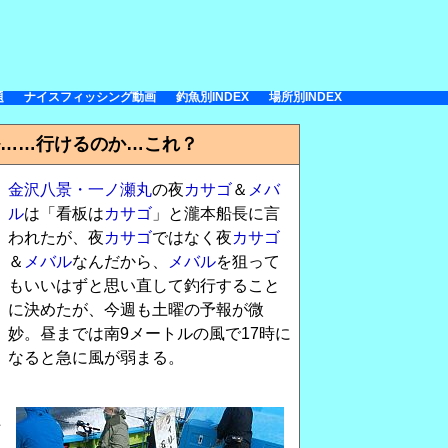
題
ナイスフィッシング動画
釣魚別INDEX
場所別INDEX
ル……行けるのか…これ？
金沢八景・一ノ瀬丸
の夜
カサゴ
＆
メバ
ル
は「看板は
カサゴ
」と瀧本船長に言
われたが、夜
カサゴ
ではなく夜
カサゴ
＆
メバル
なんだから、
メバル
を狙って
もいいはずと思い直して釣行すること
に決めたが、今週も土曜の予報が微
妙。昼までは南9メートルの風で17時に
なると急に風が弱まる。
た
ラ