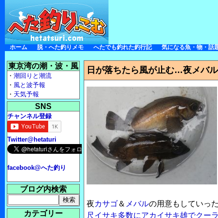
ホーム
脱・へた釣りメモ
へたでも釣れた釣行記
気になる魚・物・話
東京湾の潮・波・風
日が落ちたら風が止む…夜メバ
・
潮回りと潮流
・
風と波予報
・
天気予報
SNS
チャンネル登録
Twitter@hetaturi
facebook@へた釣り
ブログ内検索
夜
カサゴ
＆
メバル
の用意もしていっ
カテゴリー
尺イサキ多数にアカイサキ雄でクー