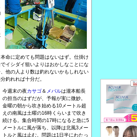
た
釣
て
シ
憶
？
、
を本命に定めても問題はないはず。仕掛け
船でイシダイ狙いよりはおかしなことにな
分、他の人より数は釣れないかもしれない
族分釣れれば十分だ。
今週末の夜
カサゴ
＆
メバル
は瀧本船長
の担当のはずだが、予報が実に微妙。
金曜の朝から吹き始める10メートル超
えの南風は土曜の16時くらいまで吹き
続ける。集合時間の17時になると急に5
メートルに風が落ち、以降は北風3メー
トルと風は止む。問題は1日半にわたっ