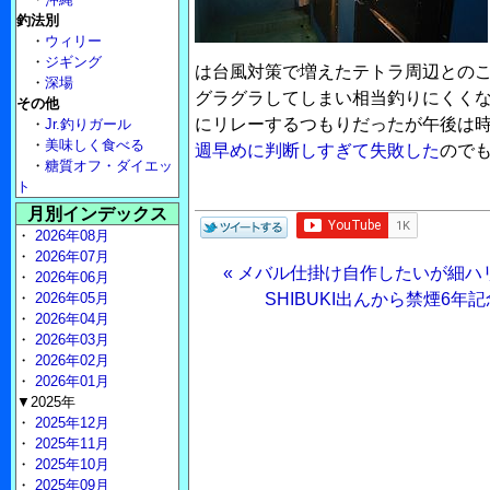
釣法別
・
ウィリー
・
ジギング
は台風対策で増えたテトラ周辺との
・
深場
グラグラしてしまい相当釣りにくく
その他
にリレーするつもりだったが午後は
・
Jr.釣りガール
・
美味しく食べる
週早めに判断しすぎて失敗した
ので
・
糖質オフ・ダイエッ
ト
月別インデックス
・
2026年08月
・
2026年07月
« メバル仕掛け自作したいが細
・
2026年06月
・
2026年05月
SHIBUKI出んから禁煙6年記
・
2026年04月
・
2026年03月
・
2026年02月
・
2026年01月
▼2025年
・
2025年12月
・
2025年11月
・
2025年10月
・
2025年09月