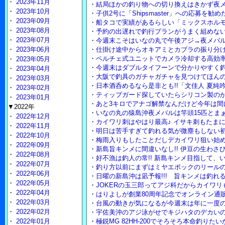
・
2023年11月
・
結局ほかの釣り物への切り換えはきかず夜
・
2023年10月
・
子供2号に「Shipsmaster」への応募を勧
・
2023年09月
・
船タコで実績があるらしい「ミックスホル
・
2023年08月
・
予約の出遅れで釣行プランがうまく組めな
・
2023年07月
・
今週末こそはいなの丸で午後アジ→夜メバル
・
2023年06月
・
仕掛け途中からオキアミとカブラの振り分
・
ペルチェ式ユニットでカメラ冷却する高効
・
2023年05月
・
今週末はダブルタイフーンで分かりやすく
・
2023年04月
・
大阪で釣具のガチャガチャを見つけてほん
・
2023年03月
・
日本酒呑めるなら是非とも!!「文佳人 夏純吟
・
2023年02月
・
ティップガード探していたらシリコン製の
・
2023年01月
・
あと3キロでアナゴ解禁なんだけど今年は間
▼2022年
・
いなの丸の猿島沖夜メバルは竿頭15匹とまぁ
・
2022年12月
・
カイワリ刺はやはり最高♪ イサキ刺もたま
・
2022年11月
・
明日は苦手すぎて釣れる気が微塵もしない
・
2022年10月
・
梅雨入りもしたことだしデカイワリ狙い始め
・
2022年09月
・
新島旨キンメに間違いなし!! 伊豆の生わさび
・
2022年08月
・
好不漁は釣人の常!! 新島キンメ目指して、
・
2022年07月
・
釣り方以前にまずはミヤエポックのリール
・
2022年06月
・
日曜の新島沖は凪予報!!! 旨キンメは釣れ
・
2022年05月
・
JOKERの玉三郎ってアジ科だからカイワ
・
2022年04月
・
はりよしが創業80周年記念でオンライン通販
・
2022年03月
・
台風の動きが気になるが今週末は年に一度
・
2022年02月
・
宇佐美沖のアジ泳がせでキジハタのデカいの
・
2022年01月
・
極鋭MG 82HH-200でそろそろ本命釣りた