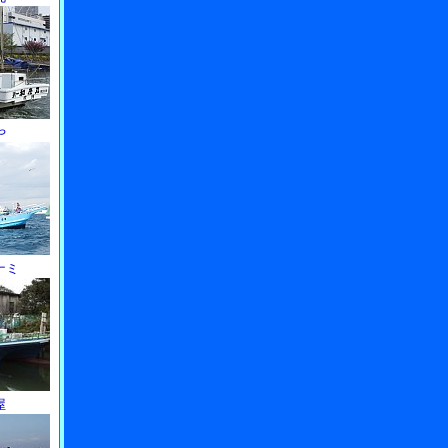
や
ナミ
屋