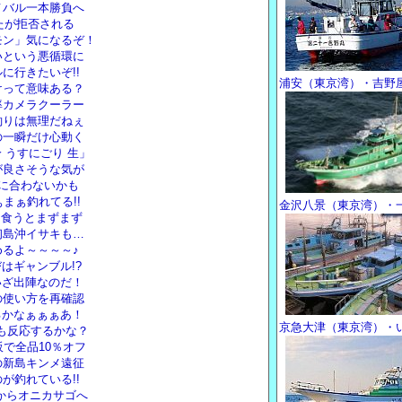
メバル一本勝負へ
めたが拒否される
モン」気になるぞ！
いという悪循環に
に行きたいぞ!!
浦安（東京湾）・吉野
けって意味ある？
率カメラクーラー
釣りは無理だねぇ
の一瞬だけ心動く
 うすにごり 生」
が良さそうな気が
に合わないかも
まぁ釣れてる!!
金沢八景（東京湾）・
に食うとまずまず
初島沖イサキも…
るよ～～～～♪
はギャンブル!?
いざ出陣なのだ！
の使い方を再確認
るかなぁぁぁあ！
京急大津（東京湾）・
リも反応するかな？
で全品10％オフ
の新島キンメ遠征
が釣れている!!
いからオニカサゴへ