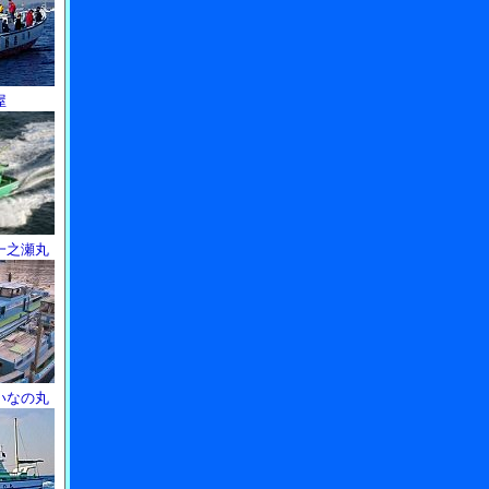
屋
一之瀬丸
いなの丸