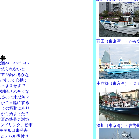
羽田（東京湾）・かみ
事
体調が…ヤヴァい
で怒られないと…
ガアジ釣れるかな
!とすごく心動く
南六郷（東京湾）・ミ
ゃっきりせずで…
が制限されそうな
れるのは未成魚？
トか半日船にする
までの移動にあり
日から始まった？
で夏の熱暴走対策
イオンドリンク」粉末
深川（東京湾）・吉野
ドモデルは未発表
りとメバル煮付け