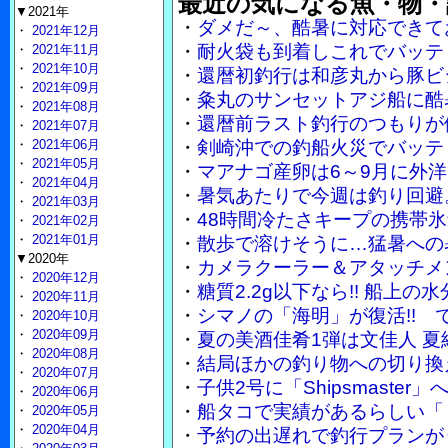
最近の気になる魚・物・
▼2021年
・
ダメだ～、酷暑に対応できて
・
2021年12月
・
耐火袋も到着しこれでバッテ
・
2021年11月
・
2021年10月
・
還暦初釣行は和彦丸から豚ビ
・
2021年09月
・
粂丸のサンセットアジ船に酷
・
2021年08月
・
還暦前ラスト釣行のつもりが
・
2021年07月
・
2021年06月
・
剣崎沖での釣船火災でバッテ
・
2021年05月
・
マアナゴ産卵は6～9月に外
・
2021年04月
・
暑気あたりで今週は釣り回避
・
2021年03月
・
48時間冷たさキープの携帯
・
2021年02月
・
2021年01月
・
散歩で溶けそうに…猛暑への
▼2020年
・
カメラクーラー＆アタッチメ
・
2020年12月
・
糖質2.2g以下なら!! 船上
・
2020年11月
・
シマノの「海明」が復活!!
・
2020年10月
・
2020年09月
・
夏の美酒佳肴1弾は文佳人 
・
2020年08月
・
結局ほかの釣り物への切り換
・
2020年07月
・
子供2号に「Shipsmaste
・
2020年06月
・
船タコで実績があるらしい「
・
2020年05月
・
2020年04月
・
予約の出遅れで釣行プランが