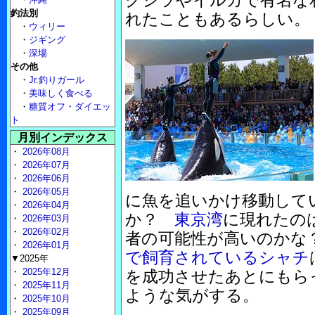
クジラやイルカで有名な
釣法別
れたこともあるらしい。
・
ウィリー
・
ジギング
・
深場
その他
・
Jr.釣りガール
・
美味しく食べる
・
糖質オフ・ダイエッ
ト
月別インデックス
・
2026年08月
・
2026年07月
・
2026年06月
・
2026年05月
に魚を追いかけ移動して
・
2026年04月
か？
東京湾
に現れたの
・
2026年03月
・
2026年02月
者の可能性が高いのか
・
2026年01月
で飼育されているシャチ
▼2025年
・
2025年12月
を成功させたあとにもら
・
2025年11月
ような気がする。
・
2025年10月
・
2025年09月