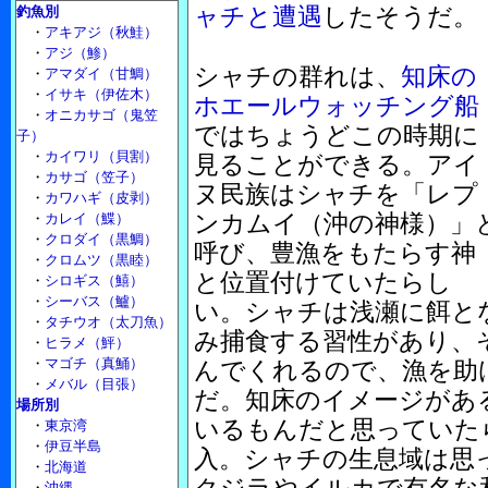
ャチと遭遇
したそうだ。
釣魚別
・
アキアジ（秋鮭）
・
アジ（鯵）
シャチの群れは、
知床の
・
アマダイ（甘鯛）
・
イサキ（伊佐木）
ホエールウォッチング船
・
オニカサゴ（鬼笠
ではちょうどこの時期に
子）
・
カイワリ（貝割）
見ることができる。アイ
・
カサゴ（笠子）
ヌ民族はシャチを「レプ
・
カワハギ（皮剥）
ンカムイ（沖の神様）」
・
カレイ（鰈）
・
クロダイ（黒鯛）
呼び、豊漁をもたらす神
・
クロムツ（黒睦）
と位置付けていたらし
・
シロギス（鱚）
・
シーバス（鱸）
い。シャチは浅瀬に餌と
・
タチウオ（太刀魚）
み捕食する習性があり、
・
ヒラメ（鮃）
・
マゴチ（真鯒）
んでくれるので、漁を助
・
メバル（目張）
だ。知床のイメージがあ
場所別
いるもんだと思っていた
・
東京湾
・
伊豆半島
入。シャチの生息域は思
・
北海道
・
沖縄