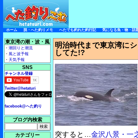
ホーム
脱・へた釣りメモ
へたでも釣れた釣行記
気になる魚・物・話
東京湾の潮・波・風
明治時代まで東京湾にシ
・
潮回りと潮流
してた!?
・
風と波予報
・
天気予報
SNS
チャンネル登録
Twitter@hetaturi
facebook@へた釣り
ブログ内検索
突すると…
金沢八景・一
カテゴリー