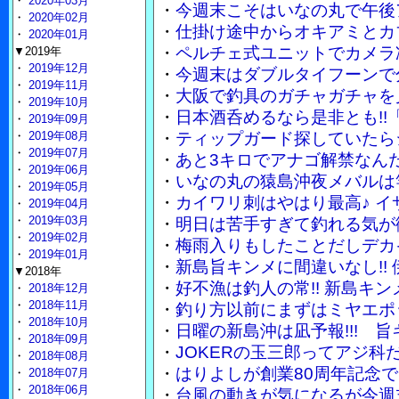
・
2020年03月
・
今週末こそはいなの丸で午後
・
2020年02月
・
仕掛け途中からオキアミとカ
・
2020年01月
・
ペルチェ式ユニットでカメラ
▼2019年
・
2019年12月
・
今週末はダブルタイフーンで
・
2019年11月
・
大阪で釣具のガチャガチャを
・
2019年10月
・
日本酒呑めるなら是非とも!!
・
2019年09月
・
2019年08月
・
ティップガード探していたら
・
2019年07月
・
あと3キロでアナゴ解禁なん
・
2019年06月
・
いなの丸の猿島沖夜メバルは竿
・
2019年05月
・
カイワリ刺はやはり最高♪ 
・
2019年04月
・
2019年03月
・
明日は苦手すぎて釣れる気が
・
2019年02月
・
梅雨入りもしたことだしデカ
・
2019年01月
・
新島旨キンメに間違いなし!!
▼2018年
・
好不漁は釣人の常!! 新島キ
・
2018年12月
・
2018年11月
・
釣り方以前にまずはミヤエポ
・
2018年10月
・
日曜の新島沖は凪予報!!! 
・
2018年09月
・
JOKERの玉三郎ってアジ
・
2018年08月
・
はりよしが創業80周年記念で
・
2018年07月
・
2018年06月
・
台風の動きが気になるが今週