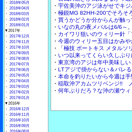
・
2018年05月
・
宇佐美沖のアジ泳がせでキジ
・
2018年04月
・
極鋭MG 82HH-200でそ
・
2018年03月
・
買うかどうか分からんが触って
・
2018年02月
・
2018年01月
・
いなの丸の夜メバルは6/6～
▼2017年
・
カイワリ狙いのウィリー針「
・
2017年12月
・
今週のウィリー五目はかみや
・
2017年11月
・
2017年10月
・
「極技 ボートキス メタル
・
2017年09月
・
いつ以来ってくらい久しぶり
・
2017年08月
・
東京湾のアジは年中美味しい
・
2017年07月
・
LTアジで掛からない＆バレる
・
2017年06月
・
2017年05月
・
本命を釣りたいから今週は手
・
2017年04月
・
稲取沖アカムツリベンジ!!
・
2017年03月
・
何年ぶりだろ？な沖の瀬ウィ
・
2017年02月
・
2017年01月
▼2016年
・
2016年12月
・
2016年11月
・
2016年10月
・
2016年09月
・
2016年08月