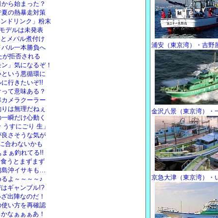
日から始まった？
で夏の熱暴走対策
イオンドリンク」粉末
ドモデルは未発表
りとメバル煮付け
浦安（東京湾）・吉野
メバル一本勝負へ
めたが拒否される
モン」気になるぞ！
いという悪循環に
に行きたいぞ!!
けって意味ある？
率カメラクーラー
釣りは無理だねぇ
金沢八景（東京湾）・
の一瞬だけ心動く
 うすにごり 生」
が良さそうな気が
に合わないかも
まぁ釣れてる!!
に食うとまずまず
初島沖イサキも…
京急大津（東京湾）・
るよ～～～～♪
はギャンブル!?
いざ出陣なのだ！
の使い方を再確認
るかなぁぁぁあ！