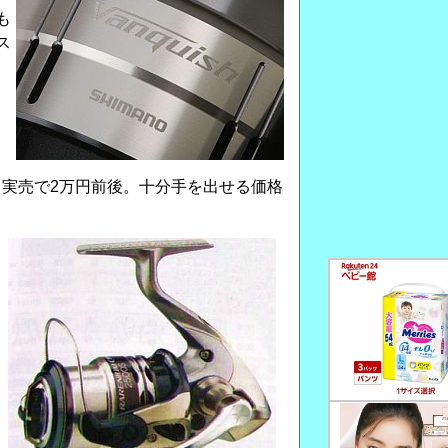
も
ス
」
っ
く
実売で2万円前後。十分手を出せる価格