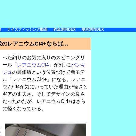
題
ナイスフィッシング動画
釣魚別INDEX
場所別INDEX
載のレアニウムCI4+ならば…
へた釣りのお気に入りのスピニングリ
ール「
レアニウムCI4
」が5月に
バンキ
シュ
の廉価版という位置づけで新モデ
ル「レアニウムCI4+」になる。レアニ
ウムCI4が気にいっていた理由が軽さと
ギアの丈夫さ、そしてデザインの良さ
だったのだが、レアニウムCI4+はさら
に軽くなっている。
い
バ