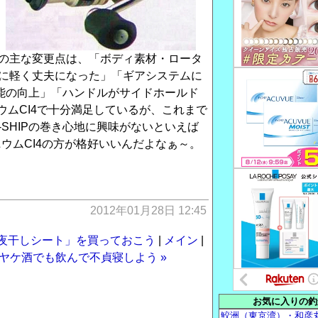
+への主な変更点は、「ボディ素材・ロータ
さらに軽く丈夫になった」「ギアシステムに
性能の向上」「ハンドルがサイドホールド
ウムCI4で十分満足しているが、これまで
SHIPの巻き心地に興味がないといえば
ウムCI4の方が格好いいんだよなぁ～。
2012年01月28日 12:45
一夜干しシート」を買っておこう
|
メイン
|
ヤケ酒でも飲んで不貞寝しよう »
お気に入りの釣
鮫洲（東京湾）・和彦