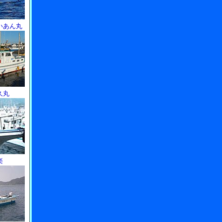
いあん丸
久丸
楽