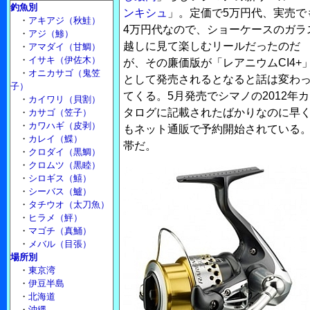
釣魚別
ンキシュ
」。定価で5万円代、実売で
・
アキアジ（秋鮭）
4万円代なので、ショーケースのガラ
・
アジ（鯵）
越しに見て楽しむリールだったのだ
・
アマダイ（甘鯛）
・
イサキ（伊佐木）
が、その廉価版が「レアニウムCI4+
・
オニカサゴ（鬼笠
として発売されるとなると話は変わ
子）
てくる。5月発売でシマノの2012年カ
・
カイワリ（貝割）
タログに記載されたばかりなのに早
・
カサゴ（笠子）
・
カワハギ（皮剥）
もネット通販で予約開始されている。
・
カレイ（鰈）
帯だ。
・
クロダイ（黒鯛）
・
クロムツ（黒睦）
・
シロギス（鱚）
・
シーバス（鱸）
・
タチウオ（太刀魚）
・
ヒラメ（鮃）
・
マゴチ（真鯒）
・
メバル（目張）
場所別
・
東京湾
・
伊豆半島
・
北海道
・
沖縄