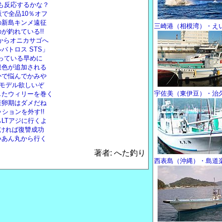
リも反応するかな？
で全品10％オフ
の新島キンメ遠征
三崎港（相模湾）・え
が釣れている!!
いからオニカサゴへ
バトロス STS」
残っている早めに
銀色が追加される
かで悩んでかみや
トモデル欲しいぞ
宇佐美（東伊豆）・治
したウィリーを巻く
産卵期はダメだね
ションを外す!!
LTアジに行くよ
なければ復讐成功
いあん丸から行く
著者: へた釣り
西表島（沖縄）・島道