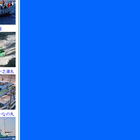
屋
一之瀬丸
いなの丸