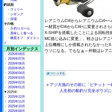
釣法別
・
ウィリー
・
ジギング
・
深場
レアニウムCI4からレアニウムCi4
その他
ー材質がCI4からCI4+に変更され
・
Jr.釣りガール
X-SHIPを搭載したことによる回転
・
美味しく食べる
・
糖質オフ・ダイエッ
MC捻じ込みに変更」。軽さはレアニ
ト
上位機種にしか搭載されたなかったX-
月別インデックス
ウソになる。でもなぁ～外観はレアニ
・
2026年08月
・
2026年07月
・
2026年06月
・
2026年05月
・
2026年04月
・
2026年03月
・
2026年02月
« アジ大漁のその前に「ピチット 
・
2026年01月
人生初の船釣り完全ボウズに
▼2025年
・
2025年12月
・
2025年11月
・
2025年10月
・
2025年09月