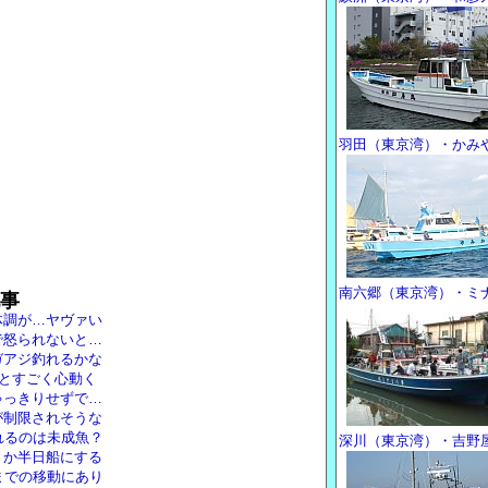
羽田（東京湾）・かみ
南六郷（東京湾）・ミ
事
体調が…ヤヴァい
で怒られないと…
ガアジ釣れるかな
!とすごく心動く
ゃっきりせずで…
が制限されそうな
れるのは未成魚？
深川（東京湾）・吉野
トか半日船にする
までの移動にあり