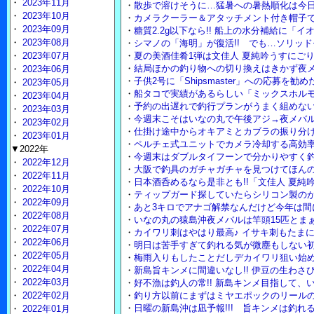
・
2023年11月
・
散歩で溶けそうに…猛暑への暑熱順化は今
・
2023年10月
・
カメラクーラー＆アタッチメント付き帽子
・
2023年09月
・
糖質2.2g以下なら!! 船上の水分補給に「
・
2023年08月
・
シマノの「海明」が復活!! でも…ソリッ
・
2023年07月
・
夏の美酒佳肴1弾は文佳人 夏純吟うすにご
・
結局ほかの釣り物への切り換えはきかず夜
・
2023年06月
・
子供2号に「Shipsmaster」への応募を勧
・
2023年05月
・
船タコで実績があるらしい「ミックスホル
・
2023年04月
・
予約の出遅れで釣行プランがうまく組めな
・
2023年03月
・
今週末こそはいなの丸で午後アジ→夜メバル
・
2023年02月
・
仕掛け途中からオキアミとカブラの振り分
・
2023年01月
・
ペルチェ式ユニットでカメラ冷却する高効
▼2022年
・
今週末はダブルタイフーンで分かりやすく
・
2022年12月
・
大阪で釣具のガチャガチャを見つけてほん
・
2022年11月
・
日本酒呑めるなら是非とも!!「文佳人 夏純吟
・
2022年10月
・
ティップガード探していたらシリコン製の
・
2022年09月
・
あと3キロでアナゴ解禁なんだけど今年は間
・
2022年08月
・
いなの丸の猿島沖夜メバルは竿頭15匹とまぁ
・
2022年07月
・
カイワリ刺はやはり最高♪ イサキ刺もたま
・
2022年06月
・
明日は苦手すぎて釣れる気が微塵もしない
・
2022年05月
・
梅雨入りもしたことだしデカイワリ狙い始め
・
2022年04月
・
新島旨キンメに間違いなし!! 伊豆の生わさび
・
2022年03月
・
好不漁は釣人の常!! 新島キンメ目指して、
・
2022年02月
・
釣り方以前にまずはミヤエポックのリール
・
日曜の新島沖は凪予報!!! 旨キンメは釣れ
・
2022年01月