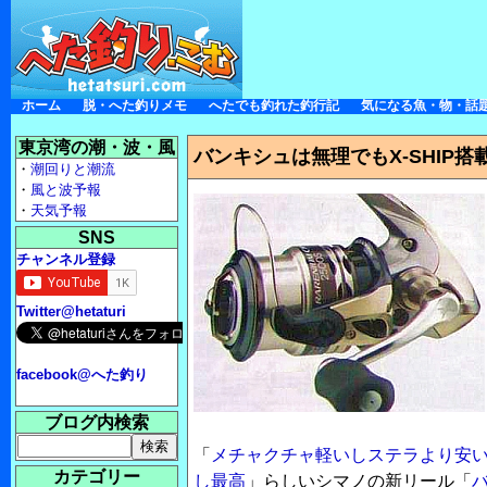
ホーム
脱・へた釣りメモ
へたでも釣れた釣行記
気になる魚・物・話
東京湾の潮・波・風
バンキシュは無理でもX-SHIP搭
・
潮回りと潮流
・
風と波予報
・
天気予報
SNS
チャンネル登録
Twitter@hetaturi
facebook@へた釣り
ブログ内検索
「
メチャクチャ軽いしステラより安
カテゴリー
し最高
」らしいシマノの新リール「