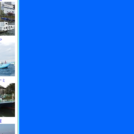
や
ナミ
屋