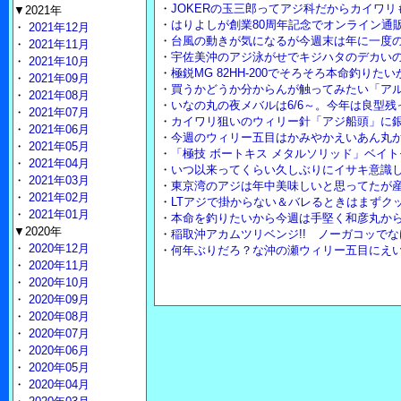
・
JOKERの玉三郎ってアジ科だからカイワ
▼2021年
・
はりよしが創業80周年記念でオンライン通販
・
2021年12月
・
台風の動きが気になるが今週末は年に一度
・
2021年11月
・
宇佐美沖のアジ泳がせでキジハタのデカいの
・
2021年10月
・
極鋭MG 82HH-200でそろそろ本命釣りた
・
2021年09月
・
買うかどうか分からんが触ってみたい「アル
・
2021年08月
・
いなの丸の夜メバルは6/6～。今年は良型
・
2021年07月
・
カイワリ狙いのウィリー針「アジ船頭」に
・
2021年06月
・
今週のウィリー五目はかみやかえいあん丸
・
2021年05月
・
「極技 ボートキス メタルソリッド」ベイ
・
2021年04月
・
いつ以来ってくらい久しぶりにイサキ意識
・
2021年03月
・
東京湾のアジは年中美味しいと思ってたが
・
2021年02月
・
LTアジで掛からない＆バレるときはまずクッ
・
2021年01月
・
本命を釣りたいから今週は手堅く和彦丸から
▼2020年
・
稲取沖アカムツリベンジ!! ノーガコッで
・
2020年12月
・
何年ぶりだろ？な沖の瀬ウィリー五目にえ
・
2020年11月
・
2020年10月
・
2020年09月
・
2020年08月
・
2020年07月
・
2020年06月
・
2020年05月
・
2020年04月