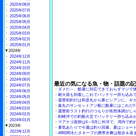
・
2025年08月
・
2025年07月
・
2025年06月
・
2025年05月
・
2025年04月
・
2025年03月
・
2025年02月
・
2025年01月
▼2024年
・
2024年12月
・
2024年11月
・
2024年10月
・
2024年09月
・
2024年08月
最近の気になる魚・物・話題の記
・
2024年07月
・
ダメだ～、酷暑に対応できておらずマジで
・
2024年06月
・
耐火袋も到着しこれでバッテリー持ち込み
・
2024年05月
・
還暦初釣行は和彦丸から豚ビシアジに。ギ
・
2024年04月
・
粂丸のサンセットアジ船に酷暑にはこれだ!
・
2024年03月
・
還暦前ラスト釣行のつもりが依然体調がし
・
2024年02月
・
剣崎沖での釣船火災でバッテリー持ち込み
・
2024年01月
・
マアナゴ産卵は6～9月に外洋で。湾内で釣
▼2023年
・
暑気あたりで今週は釣り回避。夏はショー
・
2023年12月
・
48時間冷たさキープの携帯氷嚢は散歩＆港