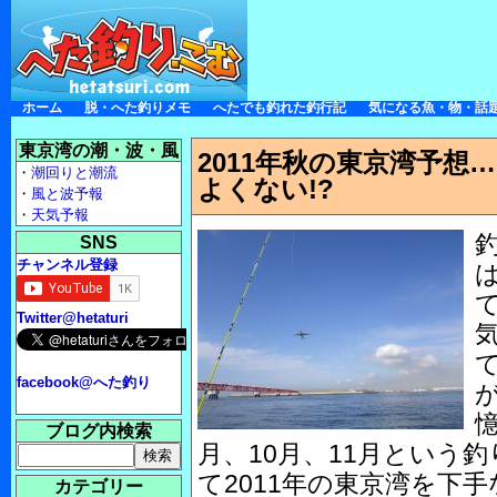
ホーム
脱・へた釣りメモ
へたでも釣れた釣行記
気になる魚・物・話
東京湾の潮・波・風
2011年秋の東京湾予想
・
潮回りと潮流
よくない!?
・
風と波予報
・
天気予報
SNS
チャンネル登録
Twitter@hetaturi
facebook@へた釣り
ブログ内検索
月、10月、11月という
て2011年の東京湾を下
カテゴリー