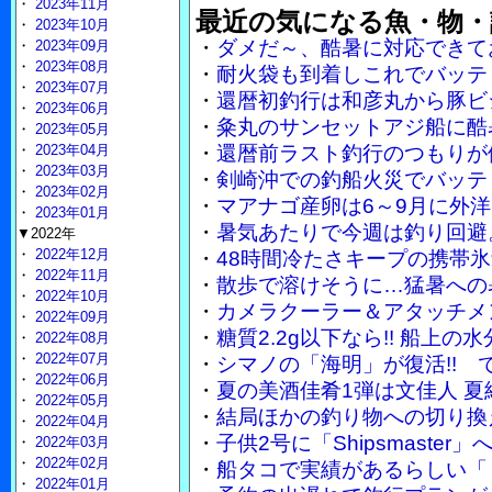
・
2023年11月
最近の気になる魚・物・
・
2023年10月
・
ダメだ～、酷暑に対応できて
・
2023年09月
・
2023年08月
・
耐火袋も到着しこれでバッテ
・
2023年07月
・
還暦初釣行は和彦丸から豚ビ
・
2023年06月
・
粂丸のサンセットアジ船に酷
・
2023年05月
・
2023年04月
・
還暦前ラスト釣行のつもりが
・
2023年03月
・
剣崎沖での釣船火災でバッテ
・
2023年02月
・
マアナゴ産卵は6～9月に外
・
2023年01月
・
暑気あたりで今週は釣り回避
▼2022年
・
2022年12月
・
48時間冷たさキープの携帯
・
2022年11月
・
散歩で溶けそうに…猛暑への
・
2022年10月
・
カメラクーラー＆アタッチメ
・
2022年09月
・
糖質2.2g以下なら!! 船上
・
2022年08月
・
2022年07月
・
シマノの「海明」が復活!!
・
2022年06月
・
夏の美酒佳肴1弾は文佳人 
・
2022年05月
・
結局ほかの釣り物への切り換
・
2022年04月
・
子供2号に「Shipsmaste
・
2022年03月
・
2022年02月
・
船タコで実績があるらしい「
・
2022年01月