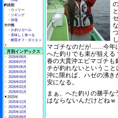
釣法別
・
ウィリー
・
ジギング
・
深場
その他
・
Jr.釣りガール
・
美味しく食べる
・
糖質オフ・ダイエッ
ト
マゴチなのだが……今年
月別インデックス
へた釣りでも束が狙える
・
2026年08月
春の大貫沖エビマゴチも
・
2026年07月
チが釣れないということ
・
2026年06月
・
2026年05月
沖に限れば、ハゼの沸き
・
2026年04月
安になる。
・
2026年03月
・
2026年02月
・
2026年01月
まぁ、へた釣りの勝手な
▼2025年
はならないんだけどねｗ
・
2025年12月
・
2025年11月
・
2025年10月
・
2025年09月