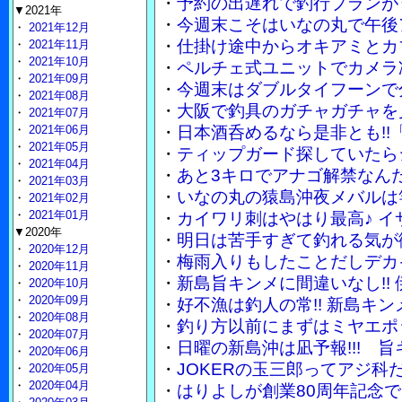
・
予約の出遅れで釣行プランが
▼2021年
・
今週末こそはいなの丸で午後
・
2021年12月
・
仕掛け途中からオキアミとカ
・
2021年11月
・
2021年10月
・
ペルチェ式ユニットでカメラ
・
2021年09月
・
今週末はダブルタイフーンで
・
2021年08月
・
大阪で釣具のガチャガチャを
・
2021年07月
・
2021年06月
・
日本酒呑めるなら是非とも!!
・
2021年05月
・
ティップガード探していたら
・
2021年04月
・
あと3キロでアナゴ解禁なん
・
2021年03月
・
いなの丸の猿島沖夜メバルは竿
・
2021年02月
・
2021年01月
・
カイワリ刺はやはり最高♪ 
▼2020年
・
明日は苦手すぎて釣れる気が
・
2020年12月
・
梅雨入りもしたことだしデカ
・
2020年11月
・
新島旨キンメに間違いなし!!
・
2020年10月
・
2020年09月
・
好不漁は釣人の常!! 新島キ
・
2020年08月
・
釣り方以前にまずはミヤエポ
・
2020年07月
・
日曜の新島沖は凪予報!!! 
・
2020年06月
・
JOKERの玉三郎ってアジ
・
2020年05月
・
2020年04月
・
はりよしが創業80周年記念で