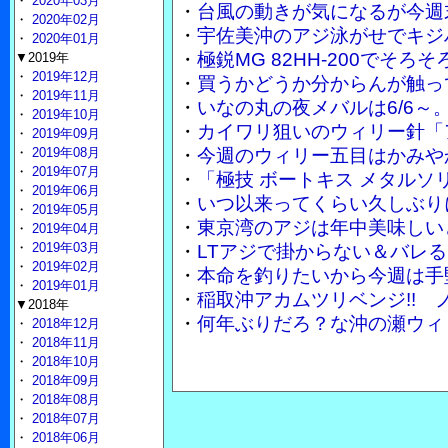
・
2020年03月
・
台風の動きが気になるが今週
・
2020年02月
・
宇佐美沖のアジ泳がせでキジ
・
2020年01月
・
極鋭MG 82HH-200でそ
▼2019年
・
2019年12月
・
買うかどうか分からんが触って
・
2019年11月
・
いなの丸の夜メバルは6/6～
・
2019年10月
・
カイワリ狙いのウィリー針「
・
2019年09月
・
2019年08月
・
今週のウィリー五目はかみや
・
2019年07月
・
「極技 ボートキス メタル
・
2019年06月
・
いつ以来ってくらい久しぶり
・
2019年05月
・
東京湾のアジは年中美味しい
・
2019年04月
・
2019年03月
・
LTアジで掛からない＆バレる
・
2019年02月
・
本命を釣りたいから今週は手
・
2019年01月
・
稲取沖アカムツリベンジ!!
▼2018年
・
何年ぶりだろ？な沖の瀬ウィ
・
2018年12月
・
2018年11月
・
2018年10月
・
2018年09月
・
2018年08月
・
2018年07月
・
2018年06月