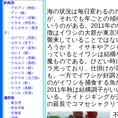
釣魚別
・
アキアジ（秋鮭）
海の状況は毎日変わるの
・
アジ（鯵）
が、それでも年ごとの傾
・
アマダイ（甘鯛）
・
イサキ（伊佐木）
いうのがある。2011年の
・
オニカサゴ（鬼笠
徴はイワシの大群が東京
子）
・
カイワリ（貝割）
襲来していることではな
・
カサゴ（笠子）
ろうか？ イサキやアジ
・
カワハギ（皮剥）
っているとイワシは結構
・
カレイ（鰈）
・
クロダイ（黒鯛）
魔ものである。ひどい時
・
クロムツ（黒睦）
ラ光っており、仕掛けが
・
シロギス（鱚）
・
シーバス（鱸）
も。一方でイワシが好調
・
タチウオ（太刀魚）
のがイワシを捕食する魚
・
ヒラメ（鮃）
・
マゴチ（真鯒）
2011年秋は結構調子が
・
メバル（目張）
いる。ライトジギングが
場所別
の延長でコマセシャクリ
・
東京湾
・
伊豆半島
・
北海道
・
沖縄