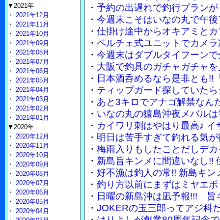
▼2021年
・
予約の出遅れで釣行プランが
・
2021年12月
・
今週末こそはいなの丸で午後
・
2021年11月
・
仕掛け途中からオキアミとカ
・
2021年10月
・
ペルチェ式ユニットでカメラ
・
2021年09月
・
2021年08月
・
今週末はダブルタイフーンで
・
2021年07月
・
大阪で釣具のガチャガチャを
・
2021年06月
・
日本酒呑めるなら是非とも!!
・
2021年05月
・
ティップガード探していたら
・
2021年04月
・
2021年03月
・
あと3キロでアナゴ解禁なん
・
2021年02月
・
いなの丸の猿島沖夜メバルは竿
・
2021年01月
・
カイワリ刺はやはり最高♪ 
▼2020年
・
明日は苦手すぎて釣れる気が
・
2020年12月
・
2020年11月
・
梅雨入りもしたことだしデカ
・
2020年10月
・
新島旨キンメに間違いなし!!
・
2020年09月
・
好不漁は釣人の常!! 新島キ
・
2020年08月
・
2020年07月
・
釣り方以前にまずはミヤエポ
・
2020年06月
・
日曜の新島沖は凪予報!!! 
・
2020年05月
・
JOKERの玉三郎ってアジ
・
2020年04月
・
はりよしが創業80周年記念で