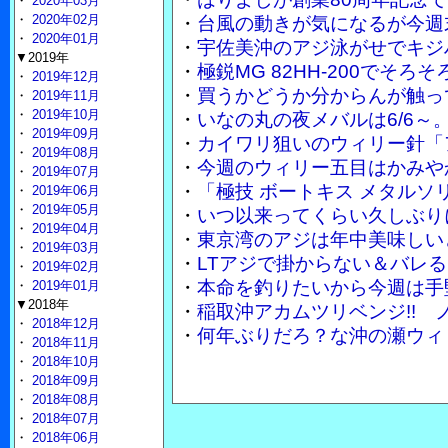
・
2020年03月
・
2020年02月
・
台風の動きが気になるが今週
・
2020年01月
・
宇佐美沖のアジ泳がせでキジ
▼2019年
・
極鋭MG 82HH-200でそ
・
2019年12月
・
買うかどうか分からんが触って
・
2019年11月
・
2019年10月
・
いなの丸の夜メバルは6/6～
・
2019年09月
・
カイワリ狙いのウィリー針「
・
2019年08月
・
今週のウィリー五目はかみや
・
2019年07月
・
「極技 ボートキス メタル
・
2019年06月
・
2019年05月
・
いつ以来ってくらい久しぶり
・
2019年04月
・
東京湾のアジは年中美味しい
・
2019年03月
・
LTアジで掛からない＆バレる
・
2019年02月
・
本命を釣りたいから今週は手
・
2019年01月
▼2018年
・
稲取沖アカムツリベンジ!!
・
2018年12月
・
何年ぶりだろ？な沖の瀬ウィ
・
2018年11月
・
2018年10月
・
2018年09月
・
2018年08月
・
2018年07月
・
2018年06月