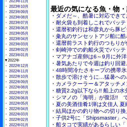
・
2023年11月
・
2023年10月
最近の気になる魚・物・
・
2023年09月
・
ダメだ～、酷暑に対応できて
・
2023年08月
・
耐火袋も到着しこれでバッテ
・
2023年07月
・
2023年06月
・
還暦初釣行は和彦丸から豚ビ
・
2023年05月
・
粂丸のサンセットアジ船に酷
・
2023年04月
・
還暦前ラスト釣行のつもりが
・
2023年03月
・
剣崎沖での釣船火災でバッテ
・
2023年02月
・
2023年01月
・
マアナゴ産卵は6～9月に外
▼2022年
・
暑気あたりで今週は釣り回避
・
2022年12月
・
48時間冷たさキープの携帯
・
2022年11月
・
散歩で溶けそうに…猛暑への
・
2022年10月
・
2022年09月
・
カメラクーラー＆アタッチメ
・
2022年08月
・
糖質2.2g以下なら!! 船上
・
2022年07月
・
シマノの「海明」が復活!!
・
2022年06月
・
2022年05月
・
夏の美酒佳肴1弾は文佳人 
・
2022年04月
・
結局ほかの釣り物への切り換
・
2022年03月
・
子供2号に「Shipsmaste
・
2022年02月
・
船タコで実績があるらしい「
・
2022年01月