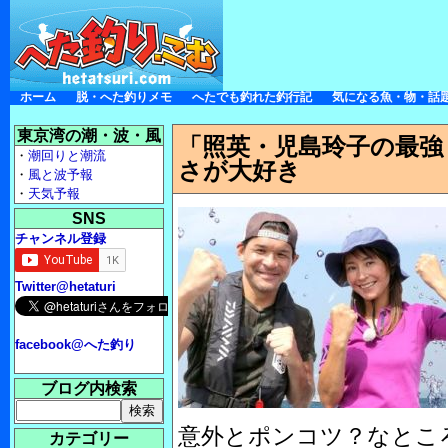
ホーム
脱・へた釣りメモ
へたでも釣れた釣行記
気になる魚・物・話
東京湾の潮・波・風
「照英・児島玲子の最強
・
潮回りと潮流
さが大好き
・
風と波予報
・
天気予報
SNS
チャンネル登録
Twitter@hetaturi
facebook@へた釣り
ブログ内検索
意外とポンコツ？なとこ
カテゴリー