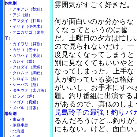
雰囲気がすごく好きだ。
釣魚別
・
アキアジ（秋鮭）
・
アジ（鯵）
何が面白いのか分からな
・
アマダイ（甘鯛）
・
イサキ（伊佐木）
くなってというのは嘘
・
オニカサゴ（鬼笠
だ。土曜日の夕方は忙し
子）
・
カイワリ（貝割）
ので見られないだけ。一
・
カサゴ（笠子）
度見なくなってしまうと
・
カワハギ（皮剥）
別に見なくてもいいやと
・
カレイ（鰈）
・
クロダイ（黒鯛）
なってしまった。上手な
・
クロムツ（黒睦）
人が釣っている姿は格好
・
シロギス（鱚）
・
シーバス（鱸）
がいいし、お手本にすべ
・
タチウオ（太刀魚）
題。釣り番組に出演する
・
ヒラメ（鮃）
・
マゴチ（真鯒）
があるので、真似のしよ
・
メバル（目張）
児島玲子の最強！釣りバカ
場所別
るんだろうけど…釣りが
・
東京湾
・
伊豆半島
にもない。けど、面白い
・
北海道
・
沖縄