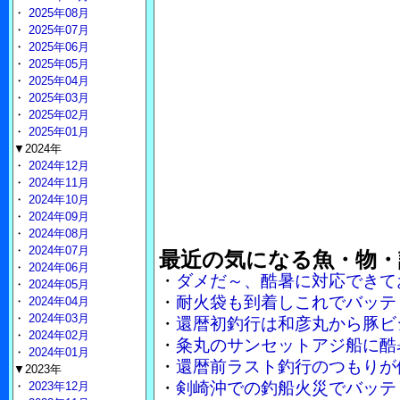
・
2025年08月
・
2025年07月
・
2025年06月
・
2025年05月
・
2025年04月
・
2025年03月
・
2025年02月
・
2025年01月
▼2024年
・
2024年12月
・
2024年11月
・
2024年10月
・
2024年09月
・
2024年08月
・
2024年07月
最近の気になる魚・物・
・
2024年06月
・
ダメだ～、酷暑に対応できて
・
2024年05月
・
耐火袋も到着しこれでバッテ
・
2024年04月
・
2024年03月
・
還暦初釣行は和彦丸から豚ビ
・
2024年02月
・
粂丸のサンセットアジ船に酷
・
2024年01月
・
還暦前ラスト釣行のつもりが
▼2023年
・
剣崎沖での釣船火災でバッテ
・
2023年12月