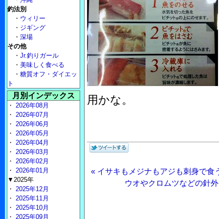
釣法別
・
ウィリー
・
ジギング
・
深場
その他
・
Jr.釣りガール
・
美味しく食べる
・
糖質オフ・ダイエッ
ト
月別インデックス
用かな。
・
2026年08月
・
2026年07月
・
2026年06月
・
2026年05月
・
2026年04月
・
2026年03月
・
2026年02月
・
2026年01月
« イサキもメジナもアジも刺身で食
▼2025年
ウオやクロムツなどの針外し
・
2025年12月
・
2025年11月
・
2025年10月
・
2025年09月