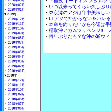
・
「極技 ボートキス メタル
・
2020年03月
・
2020年02月
・
いつ以来ってくらい久しぶり
・
2020年01月
・
東京湾のアジは年中美味しい
▼2019年
・
LTアジで掛からない＆バレる
・
2019年12月
・
2019年11月
・
本命を釣りたいから今週は手
・
2019年10月
・
稲取沖アカムツリベンジ!!
・
2019年09月
・
何年ぶりだろ？な沖の瀬ウィ
・
2019年08月
・
2019年07月
・
2019年06月
・
2019年05月
・
2019年04月
・
2019年03月
・
2019年02月
・
2019年01月
▼2018年
・
2018年12月
・
2018年11月
・
2018年10月
・
2018年09月
・
2018年08月
・
2018年07月
・
2018年06月