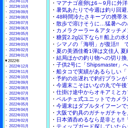
・
2023年11月
・
マアナゴ産卵は6～9月に外
・
2023年10月
・
暑気あたりで今週は釣り回避
・
2023年09月
・
48時間冷たさキープの携帯
・
2023年08月
・
2023年07月
・
散歩で溶けそうに…猛暑への
・
2023年06月
・
カメラクーラー＆アタッチメ
・
2023年05月
・
糖質2.2g以下なら!! 船上
・
2023年04月
・
シマノの「海明」が復活!!
・
2023年03月
・
2023年02月
・
夏の美酒佳肴1弾は文佳人 
・
2023年01月
・
結局ほかの釣り物への切り換
▼2022年
・
子供2号に「Shipsmaste
・
2022年12月
・
船タコで実績があるらしい「
・
2022年11月
・
2022年10月
・
予約の出遅れで釣行プランが
・
2022年09月
・
今週末こそはいなの丸で午後
・
2022年08月
・
仕掛け途中からオキアミとカ
・
2022年07月
・
ペルチェ式ユニットでカメラ
・
2022年06月
・
2022年05月
・
今週末はダブルタイフーンで
・
2022年04月
・
大阪で釣具のガチャガチャを
・
2022年03月
・
日本酒呑めるなら是非とも!!
・
2022年02月
・
ティップガード探していたら
・
2022年01月