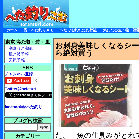
ホーム
脱・へた釣りメモ
へたでも釣れた釣行記
気になる魚・物・話
東京湾の潮・波・風
お刺身美味しくなるシ
・
潮回りと潮流
ら絶対買う
・
風と波予報
・
天気予報
SNS
チャンネル登録
Twitter@hetaturi
facebook@へた釣り
ブログ内検索
た。「魚の生臭みがとれて
カテゴリー