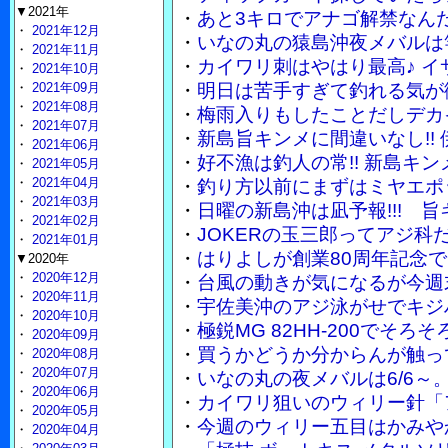
▼2021年
・
あと3キロでアナゴ解禁なん
・
2021年12月
・
いなの丸の猿島沖夜メバルは竿
・
2021年11月
・
カイワリ刺はやはり最高♪ 
・
2021年10月
・
2021年09月
・
明日は苦手すぎて釣れる気が
・
2021年08月
・
梅雨入りもしたことだしデカ
・
2021年07月
・
新島旨キンメに間違いなし!!
・
2021年06月
・
好不漁は釣人の常!! 新島キ
・
2021年05月
・
2021年04月
・
釣り方以前にまずはミヤエポ
・
2021年03月
・
日曜の新島沖は凪予報!!! 
・
2021年02月
・
JOKERの玉三郎ってアジ
・
2021年01月
・
はりよしが創業80周年記念で
▼2020年
・
2020年12月
・
台風の動きが気になるが今週
・
2020年11月
・
宇佐美沖のアジ泳がせでキジ
・
2020年10月
・
極鋭MG 82HH-200でそ
・
2020年09月
・
買うかどうか分からんが触って
・
2020年08月
・
2020年07月
・
いなの丸の夜メバルは6/6～
・
2020年06月
・
カイワリ狙いのウィリー針「
・
2020年05月
・
今週のウィリー五目はかみや
・
2020年04月