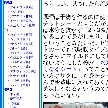
るらしい。見つけたら絶
釣魚別
・
アキアジ（秋鮭）
・
アジ（鯵）
原理は干物を作るのに使
・
アマダイ（甘鯛）
・
イサキ（伊佐木）
チットシートと同じだが
・
オニカサゴ（鬼笠
は水分を抜かず「2～3％
子）
・
カイワリ（貝割）
することで身がしまり、
・
カサゴ（笠子）
ということみたいだ。ピ
・
カワハギ（皮剥）
トの中でも低吸収タイプ
・
カレイ（鰈）
・
クロダイ（黒鯛）
をさらにマイルドにして
・
クロムツ（黒睦）
ないようにした物が「
お
・
シロギス（鱚）
・
シーバス（鱸）
くなるシート
」ってこと
・
タチウオ（太刀魚）
い方はサクにした身をシ
・
ヒラメ（鮃）
・
マゴチ（真鯒）
んで冷蔵庫に入れておく
・
メバル（目張）
美味しくなるというので
場所別
もったいない。
・
東京湾
・
伊豆半島
・
北海道
・
沖縄