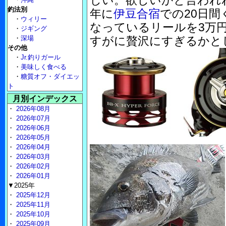
しい。欲しいかと言われ
釣法別
年に
伊豆合宿
での20日
・
ウィリー
なっているリールを3万
・
ジギング
・
深場
すがに贅沢にすぎるかと
その他
・
Jr.釣りガール
・
美味しく食べる
・
糖質オフ・ダイエッ
ト
月別インデックス
・
2026年08月
・
2026年07月
・
2026年06月
・
2026年05月
・
2026年04月
・
2026年03月
・
2026年02月
・
2026年01月
▼2025年
・
2025年12月
・
2025年11月
・
2025年10月
・
2025年09月