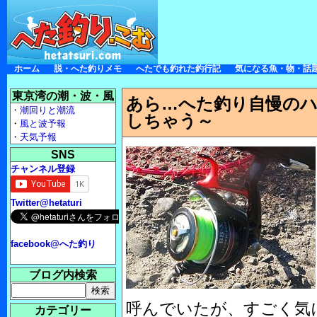
ホーム
脱・へた釣りメモ
へたでも釣れた釣行記
気になる魚・物・話
東京湾の潮・波・風
あら…へた釣り自慢の
・
潮回りと潮流
しちゃう～
・
風と波予報
・
天気予報
SNS
チャンネル登録
Twitter@hetaturi
facebook@へた釣り
ブログ内検索
呼んでいたが、すごく気
カテゴリー