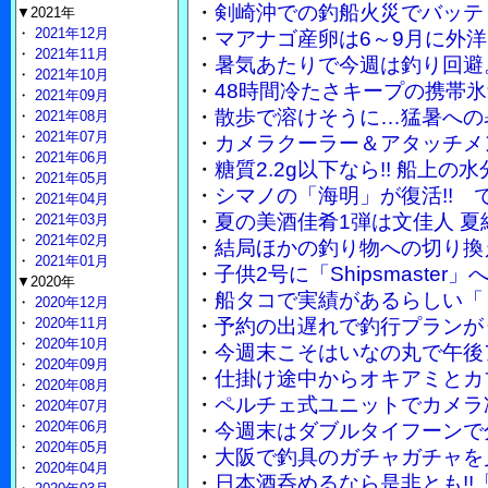
・
剣崎沖での釣船火災でバッテ
▼2021年
・
2021年12月
・
マアナゴ産卵は6～9月に外
・
2021年11月
・
暑気あたりで今週は釣り回避
・
2021年10月
・
48時間冷たさキープの携帯
・
2021年09月
・
散歩で溶けそうに…猛暑への
・
2021年08月
・
2021年07月
・
カメラクーラー＆アタッチメ
・
2021年06月
・
糖質2.2g以下なら!! 船上
・
2021年05月
・
シマノの「海明」が復活!!
・
2021年04月
・
夏の美酒佳肴1弾は文佳人 
・
2021年03月
・
2021年02月
・
結局ほかの釣り物への切り換
・
2021年01月
・
子供2号に「Shipsmaste
▼2020年
・
船タコで実績があるらしい「
・
2020年12月
・
2020年11月
・
予約の出遅れで釣行プランが
・
2020年10月
・
今週末こそはいなの丸で午後
・
2020年09月
・
仕掛け途中からオキアミとカ
・
2020年08月
・
ペルチェ式ユニットでカメラ
・
2020年07月
・
2020年06月
・
今週末はダブルタイフーンで
・
2020年05月
・
大阪で釣具のガチャガチャを
・
2020年04月
・
日本酒呑めるなら是非とも!!