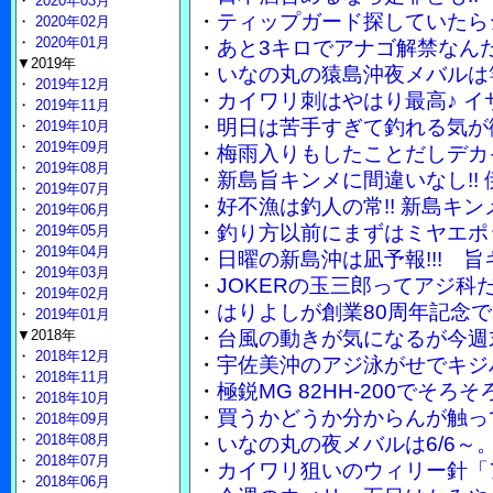
・
2020年03月
・
ティップガード探していたら
・
2020年02月
・
2020年01月
・
あと3キロでアナゴ解禁なん
▼2019年
・
いなの丸の猿島沖夜メバルは竿
・
2019年12月
・
カイワリ刺はやはり最高♪ 
・
2019年11月
・
明日は苦手すぎて釣れる気が
・
2019年10月
・
2019年09月
・
梅雨入りもしたことだしデカ
・
2019年08月
・
新島旨キンメに間違いなし!!
・
2019年07月
・
好不漁は釣人の常!! 新島キ
・
2019年06月
・
釣り方以前にまずはミヤエポ
・
2019年05月
・
2019年04月
・
日曜の新島沖は凪予報!!! 
・
2019年03月
・
JOKERの玉三郎ってアジ
・
2019年02月
・
はりよしが創業80周年記念で
・
2019年01月
▼2018年
・
台風の動きが気になるが今週
・
2018年12月
・
宇佐美沖のアジ泳がせでキジ
・
2018年11月
・
極鋭MG 82HH-200でそ
・
2018年10月
・
買うかどうか分からんが触って
・
2018年09月
・
2018年08月
・
いなの丸の夜メバルは6/6～
・
2018年07月
・
カイワリ狙いのウィリー針「
・
2018年06月