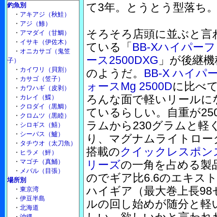
て3年。とうとう型落ち
釣魚別
・
アキアジ（秋鮭）
・
アジ（鯵）
そろそろ店頭に並ぶと言
・
アマダイ（甘鯛）
・
イサキ（伊佐木）
ている「
BB-Xハイパー
・
オニカサゴ（鬼笠
ース2500DXG
」が後継機
子）
・
カイワリ（貝割）
のようだ。
BB-X ハイパ
・
カサゴ（笠子）
ォースMg 2500D
に比べ
・
カワハギ（皮剥）
ろんな面で軽いリールに
・
カレイ（鰈）
・
クロダイ（黒鯛）
ているらしい。自重が25
・
クロムツ（黒睦）
ラムから230グラムと軽
・
シロギス（鱚）
・
シーバス（鱸）
り、マグナムライトロー
・
タチウオ（太刀魚）
搭載の
クイックレスポン
・
ヒラメ（鮃）
・
マゴチ（真鯒）
リーズ
の一角を占める製
・
メバル（目張）
のでギア比6.6のエキス
場所別
ハイギア（最大巻上長9
・
東京湾
・
伊豆半島
ルの回し始めが随分と軽
・
北海道
・
沖縄