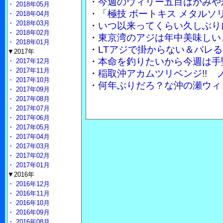
・
今週のウィリー五目はかみや
・
2018年05月
・
「極技 ボートキス メタル
・
2018年04月
・
2018年03月
・
いつ以来ってくらい久しぶり
・
2018年02月
・
東京湾のアジは年中美味しい
・
2018年01月
・
LTアジで掛からない＆バレる
▼2017年
・
本命を釣りたいから今週は手
・
2017年12月
・
2017年11月
・
稲取沖アカムツリベンジ!!
・
2017年10月
・
何年ぶりだろ？な沖の瀬ウィ
・
2017年09月
・
2017年08月
・
2017年07月
・
2017年06月
・
2017年05月
・
2017年04月
・
2017年03月
・
2017年02月
・
2017年01月
▼2016年
・
2016年12月
・
2016年11月
・
2016年10月
・
2016年09月
・
2016年08月