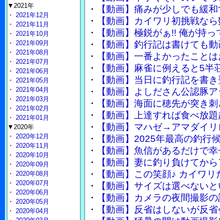
▼2021年
・
【動画】痛みが少しでも緩和
・
2021年12月
・
【動画】カイワリ初挑戦なら
・
2021年11月
・
【動画】極鋭がぁ!! 俺が持っ
・
2021年10月
・
2021年09月
・
【動画】釣行記は書けても動
・
2021年08月
・
【動画】一番よかったことは
・
2021年07月
・
【動画】麻雀に例えると5半
・
2021年06月
・
【動画】当日に釣行記を書き
・
2021年05月
・
2021年04月
・
【動画】よしださん公認豚ア
・
2021年03月
・
【動画】海面に穂先が突き刺
・
2021年02月
・
【動画】上達すれば食べ放題
・
2021年01月
・
【動画】マハゼ→アマダイリ
▼2020年
・
2020年12月
・
【動画】2025年最高の釣行
・
2020年11月
・
【動画】魚信があるだけで幸
・
2020年10月
・
【動画】妻に釣り負けてから
・
2020年09月
・
【動画】この笑顔♪ カイワリ
・
2020年08月
・
2020年07月
・
【動画】サイズは選べないと
・
2020年06月
・
【動画】カメラの夜間撮影の
・
2020年05月
・
【動画】反省はしないが反省
・
2020年04月