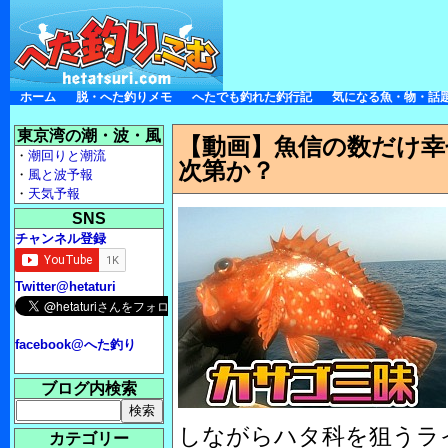
ホーム
脱・へた釣りメモ
へたでも釣れた釣行記
気になる魚・物・話
東京湾の潮・波・風
【動画】魚信の数だけ幸
・
潮回りと潮流
次第か？
・
風と波予報
・
天気予報
SNS
チャンネル登録
Twitter@hetaturi
facebook@へた釣り
ブログ内検索
しながらハタ科を狙うラ
カテゴリー