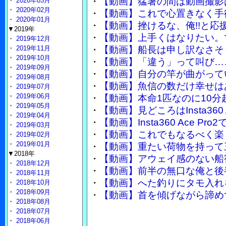
・
【動画】猛暑の間は動画撮影
・
2020年03月
・
2020年02月
・
【動画】これで心置きなく手
・
2020年01月
・
【動画】挫けるな、俺!!と
▼2019年
・
【動画】上手くはなりたい。
・
2019年12月
・
2019年11月
・
【動画】船長は申し訳なさそ
・
2019年10月
・
【動画】「違う」って叫び…
・
2019年09月
・
【動画】自分の竿が曲がって
・
2019年08月
・
【動画】魚信の数だけ幸せは
・
2019年07月
・
2019年06月
・
【動画】本命1匹なのに10分
・
2019年05月
・
【動画】見どころはInsta360
・
2019年04月
・
【動画】Insta360 Ace 
・
2019年03月
・
【動画】これでもなるべく楽
・
2019年02月
・
2019年01月
・
【動画】重たい荷物を持って
▼2018年
・
【動画】アウェイ感のない船
・
2018年12月
・
【動画】前半の無口な俺と後
・
2018年11月
・
【動画】へた釣りにタモ入れ
・
2018年10月
・
2018年09月
・
【動画】首を傾げながら諦め
・
2018年08月
・
2018年07月
・
2018年06月