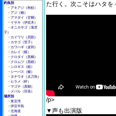
た行く。次こそはハタを～
釣魚別
・
アキアジ（秋鮭）
・
アジ（鯵）
・
アマダイ（甘鯛）
・
イサキ（伊佐木）
・
オニカサゴ（鬼笠
子）
・
カイワリ（貝割）
・
カサゴ（笠子）
・
カワハギ（皮剥）
・
カレイ（鰈）
・
クロダイ（黒鯛）
・
クロムツ（黒睦）
・
シロギス（鱚）
・
シーバス（鱸）
・
タチウオ（太刀魚）
・
ヒラメ（鮃）
・
マゴチ（真鯒）
・
メバル（目張）
場所別
/p>
・
東京湾
・
伊豆半島
▼声も出演版
・
北海道
・
沖縄