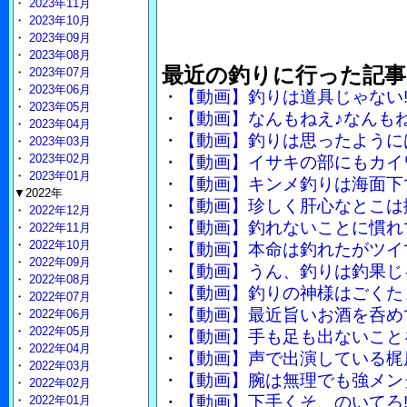
・
2023年11月
・
2023年10月
・
2023年09月
・
2023年08月
最近の釣りに行った記事
・
2023年07月
・
2023年06月
・
【動画】釣りは道具じゃない
・
2023年05月
・
【動画】なんもねえ♪なんも
・
2023年04月
・
【動画】釣りは思ったように
・
2023年03月
・
2023年02月
・
【動画】イサキの部にもカイ
・
2023年01月
・
【動画】キンメ釣りは海面下
▼2022年
・
【動画】珍しく肝心なとこは
・
2022年12月
・
【動画】釣れないことに慣れ
・
2022年11月
・
2022年10月
・
【動画】本命は釣れたがツイ
・
2022年09月
・
【動画】うん、釣りは釣果じ
・
2022年08月
・
【動画】釣りの神様はごくた
・
2022年07月
・
【動画】最近旨いお酒を呑め
・
2022年06月
・
2022年05月
・
【動画】手も足も出ないこと
・
2022年04月
・
【動画】声で出演している梶
・
2022年03月
・
【動画】腕は無理でも強メン
・
2022年02月
・
【動画】下手くそ、のいてろ
・
2022年01月