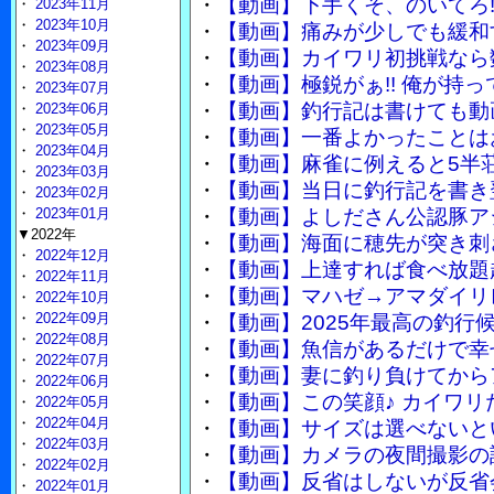
・
【動画】下手くそ、のいてろ
・
2023年11月
・
2023年10月
・
【動画】痛みが少しでも緩和
・
2023年09月
・
【動画】カイワリ初挑戦なら
・
2023年08月
・
【動画】極鋭がぁ!! 俺が持っ
・
2023年07月
・
【動画】釣行記は書けても動
・
2023年06月
・
2023年05月
・
【動画】一番よかったことは
・
2023年04月
・
【動画】麻雀に例えると5半
・
2023年03月
・
【動画】当日に釣行記を書き
・
2023年02月
・
2023年01月
・
【動画】よしださん公認豚ア
▼2022年
・
【動画】海面に穂先が突き刺
・
2022年12月
・
【動画】上達すれば食べ放題
・
2022年11月
・
【動画】マハゼ→アマダイリ
・
2022年10月
・
2022年09月
・
【動画】2025年最高の釣行
・
2022年08月
・
【動画】魚信があるだけで幸
・
2022年07月
・
【動画】妻に釣り負けてから
・
2022年06月
・
【動画】この笑顔♪ カイワリ
・
2022年05月
・
2022年04月
・
【動画】サイズは選べないと
・
2022年03月
・
【動画】カメラの夜間撮影の
・
2022年02月
・
【動画】反省はしないが反省
・
2022年01月