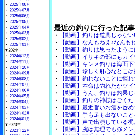
・
2025年08月
・
2025年07月
・
2025年06月
・
2025年05月
最近の釣りに行った記事
・
2025年04月
・
2025年03月
・
【動画】釣りは道具じゃない
・
2025年02月
・
【動画】なんもねえ♪なんも
・
2025年01月
・
【動画】釣りは思ったように
▼2024年
・
2024年12月
・
【動画】イサキの部にもカイ
・
2024年11月
・
【動画】キンメ釣りは海面下
・
2024年10月
・
【動画】珍しく肝心なとこは
・
2024年09月
・
【動画】釣れないことに慣れ
・
2024年08月
・
2024年07月
・
【動画】本命は釣れたがツイ
・
2024年06月
・
【動画】うん、釣りは釣果じ
・
2024年05月
・
【動画】釣りの神様はごくた
・
2024年04月
・
【動画】最近旨いお酒を呑め
・
2024年03月
・
2024年02月
・
【動画】手も足も出ないこと
・
2024年01月
・
【動画】声で出演している梶
▼2023年
・
【動画】腕は無理でも強メン
・
2023年12月