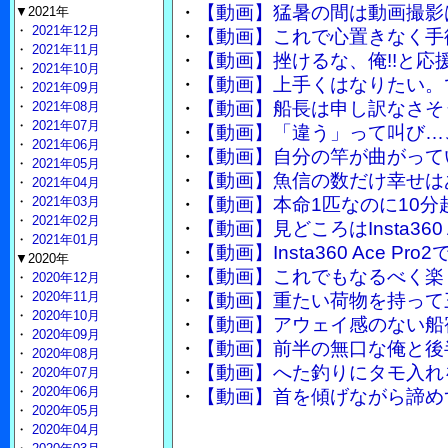
・
【動画】猛暑の間は動画撮影
▼2021年
・
2021年12月
・
【動画】これで心置きなく手
・
2021年11月
・
【動画】挫けるな、俺!!と
・
2021年10月
・
【動画】上手くはなりたい。
・
2021年09月
・
【動画】船長は申し訳なさそ
・
2021年08月
・
2021年07月
・
【動画】「違う」って叫び…
・
2021年06月
・
【動画】自分の竿が曲がって
・
2021年05月
・
【動画】魚信の数だけ幸せは
・
2021年04月
・
2021年03月
・
【動画】本命1匹なのに10分
・
2021年02月
・
【動画】見どころはInsta360
・
2021年01月
・
【動画】Insta360 Ace 
▼2020年
・
【動画】これでもなるべく楽
・
2020年12月
・
2020年11月
・
【動画】重たい荷物を持って
・
2020年10月
・
【動画】アウェイ感のない船
・
2020年09月
・
【動画】前半の無口な俺と後
・
2020年08月
・
【動画】へた釣りにタモ入れ
・
2020年07月
・
2020年06月
・
【動画】首を傾げながら諦め
・
2020年05月
・
2020年04月