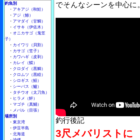
でそんなシーンを中心に
釣魚別
・
アキアジ（秋鮭）
・
アジ（鯵）
・
アマダイ（甘鯛）
・
イサキ（伊佐木）
・
オニカサゴ（鬼笠
子）
・
カイワリ（貝割）
・
カサゴ（笠子）
・
カワハギ（皮剥）
・
カレイ（鰈）
・
クロダイ（黒鯛）
・
クロムツ（黒睦）
・
シロギス（鱚）
・
シーバス（鱸）
・
タチウオ（太刀魚）
・
ヒラメ（鮃）
・
マゴチ（真鯒）
・
メバル（目張）
場所別
釣行後記
・
東京湾
・
伊豆半島
3尺メバリストに
・
北海道
・
沖縄