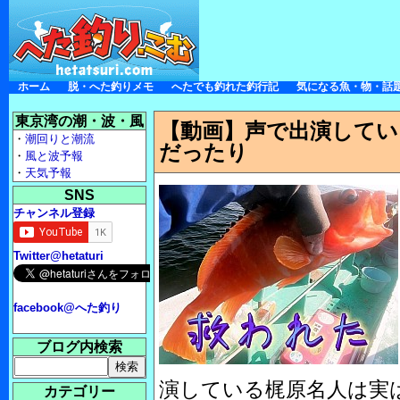
ホーム
脱・へた釣りメモ
へたでも釣れた釣行記
気になる魚・物・話
東京湾の潮・波・風
【動画】声で出演してい
・
潮回りと潮流
だったり
・
風と波予報
・
天気予報
SNS
チャンネル登録
Twitter@hetaturi
facebook@へた釣り
ブログ内検索
演している梶原名人は実
カテゴリー