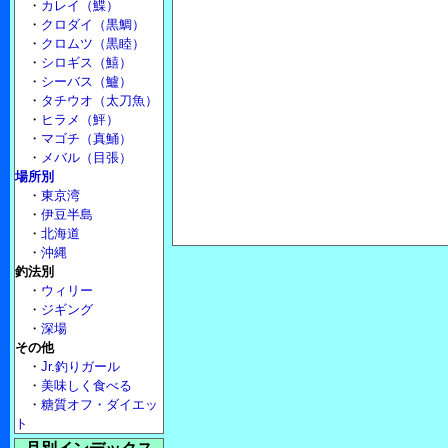
・
カレイ（鰈）
・
クロダイ（黒鯛）
・
クロムツ（黒睦）
・
シロギス（鱚）
・
シーバス（鱸）
・
タチウオ（太刀魚）
・
ヒラメ（鮃）
・
マゴチ（真鯒）
・
メバル（目張）
場所別
・
東京湾
・
伊豆半島
・
北海道
・
沖縄
釣法別
・
ウィリー
・
ジギング
・
深場
その他
・
Jr.釣りガール
・
美味しく食べる
・
糖質オフ・ダイエッ
ト