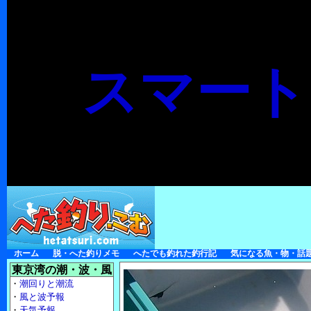
スマート
ホーム
脱・へた釣りメモ
へたでも釣れた釣行記
気になる魚・物・話
東京湾の潮・波・風
・
潮回りと潮流
・
風と波予報
・
天気予報