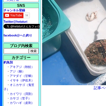
SNS
チャンネル登録
Twitter@hetaturi
facebook@へた釣り
ブログ内検索
カテゴリー
釣魚別
・
アキアジ（秋鮭）
・
アジ（鯵）
・
アマダイ（甘鯛）
・
イサキ（伊佐木）
・
オニカサゴ（鬼笠
記事ペ
子）
・
カイワリ（貝割）
・
カサゴ（笠子）
・
カワハギ（皮剥）