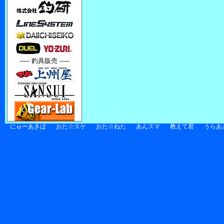
----- 釣具販売 -----
にゅーあきば
おた☆スケ
おた☆ねた
あんスマ
教えて君
うらあ